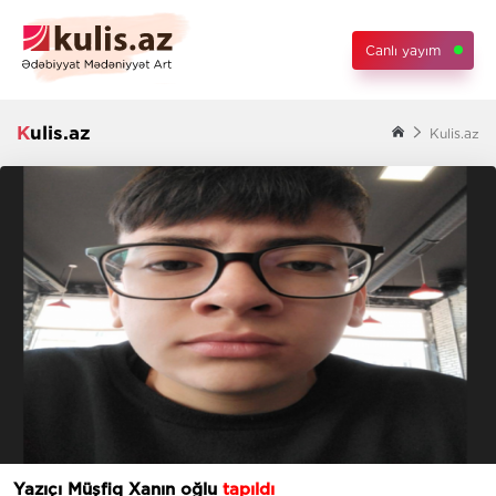
Canlı yayım
Kulis.az
Kulis.az
Yazıçı Müşfiq Xanın oğlu
tapıldı