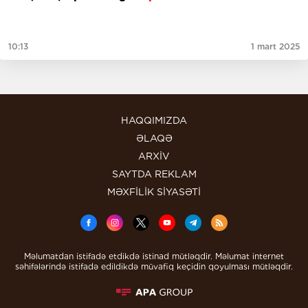
10:13
1 mart 2025
HAQQIMIZDA
ƏLAQƏ
ARXİV
SAYTDA REKLAM
MƏXFİLİK SİYASƏTİ
Məlumatdan istifadə etdikdə istinad mütləqdir. Məlumat internet
səhifələrində istifadə edildikdə müvafiq keçidin qoyulması mütləqdir.