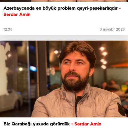
Azərbaycanda ən böyük problem qeyri-peşəkarlıqdır
-
Sərdar Amin
12:08
3 noyabr 2023
Biz Qarabağı yuxuda görürdük
- Sərdar Amin