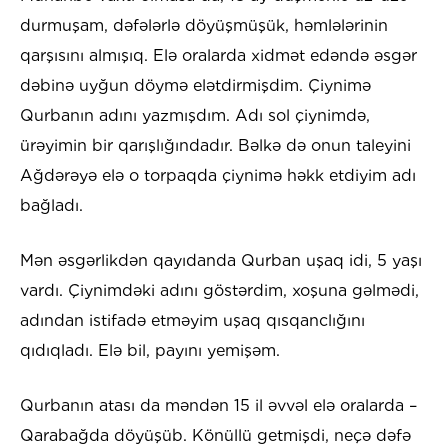
durmuşam, dəfələrlə döyüşmüşük, həmlələrinin
qarşısını almışıq. Elə oralarda xidmət edəndə əsgər
dəbinə uyğun döymə elətdirmişdim. Çiynimə
Qurbanın adını yazmışdım. Adı sol çiynimdə,
ürəyimin bir qarışlığındadır. Bəlkə də onun taleyini
Ağdərəyə elə o torpaqda çiynimə həkk etdiyim adı
bağladı.
Mən əsgərlikdən qayıdanda Qurban uşaq idi, 5 yaşı
vardı. Çiynimdəki adını göstərdim, xoşuna gəlmədi,
adından istifadə etməyim uşaq qısqanclığını
qıdıqladı. Elə bil, payını yemişəm.
Qurbanın atası da məndən 15 il əvvəl elə oralarda –
Qarabağda döyüşüb. Könüllü getmişdi, neçə dəfə