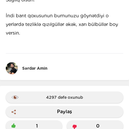
İndi barıt qoxusunun burnunuzu göynətdiyi o
yerlərdə tezliklə qızılgüllər əkək, xarı bülbüllər boy
versin.
Sərdar Amin
4297 dəfə oxunub
Paylaş
1
0