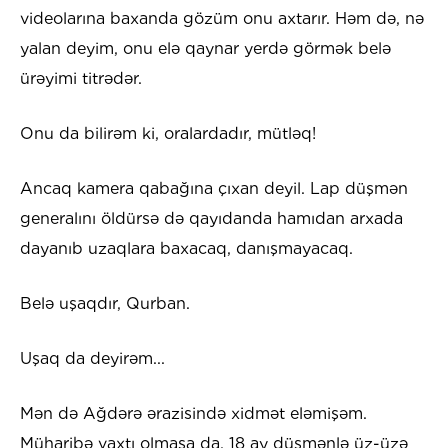
videolarına baxanda gözüm onu axtarır. Həm də, nə
yalan deyim, onu elə qaynar yerdə görmək belə
ürəyimi titrədər.
Onu da bilirəm ki, oralardadır, mütləq!
Ancaq kamera qabağına çıxan deyil. Lap düşmən
generalını öldürsə də qayıdanda hamıdan arxada
dayanıb uzaqlara baxacaq, danışmayacaq.
Belə uşaqdır, Qurban.
Uşaq da deyirəm...
Mən də Ağdərə ərazisində xidmət eləmişəm.
Müharibə vaxtı olmasa da, 18 ay düşmənlə üz-üzə