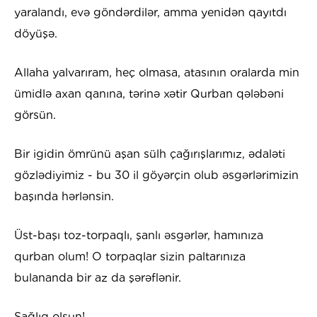
yaralandı, evə göndərdilər, amma yenidən qayıtdı
döyüşə.
Allaha yalvarıram, heç olmasa, atasının oralarda min
ümidlə axan qanına, tərinə xətir Qurban qələbəni
görsün.
Bir igidin ömrünü aşan sülh çağırışlarımız, ədaləti
gözlədiyimiz - bu 30 il göyərçin olub əsgərlərimizin
başında hərlənsin.
Üst-başı toz-torpaqlı, şanlı əsgərlər, hamınıza
qurban olum! O torpaqlar sizin paltarınıza
bulananda bir az da şərəflənir.
Sağlıq olsun!