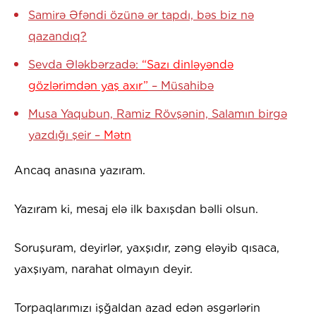
Samirə Əfəndi özünə ər tapdı, bəs biz nə
qazandıq?
Sevda Ələkbərzadə:
“Sazı dinləyəndə
gözlərimdən yaş axır”
– Müsahibə
Musa Yaqubun, Ramiz Rövşənin, Salamın birgə
yazdığı şeir –
Mətn
Ancaq anasına yazıram.
Yazıram ki, mesaj elə ilk baxışdan bəlli olsun.
Soruşuram, deyirlər, yaxşıdır, zəng eləyib qısaca,
yaxşıyam, narahat olmayın deyir.
Torpaqlarımızı işğaldan azad edən əsgərlərin