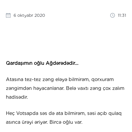
6 oktyabr 2020
11:31
Qardaşımın oğlu Ağdərədədir...
Atasına tez-tez zəng eləyə bilmirəm, qorxuram
zəngimdən həyacanlanar. Belə vaxtı zəng çox zalım
hadisədir.
Heç Votsapda səs də ata bilmirəm, səsi açıb qulaq
asınca ürəyi əriyər. Bircə oğlu var.