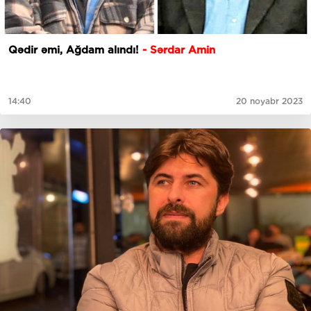
Qədir əmi, Ağdam alındı!
- Sərdar Amin
14:40
20 noyabr 2023