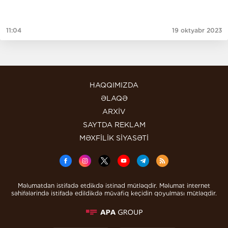
11:04
19 oktyabr 2023
HAQQIMIZDA
ƏLAQƏ
ARXİV
SAYTDA REKLAM
MƏXFİLİK SİYASƏTİ
Məlumatdan istifadə etdikdə istinad mütləqdir. Məlumat internet
səhifələrində istifadə edildikdə müvafiq keçidin qoyulması mütləqdir.