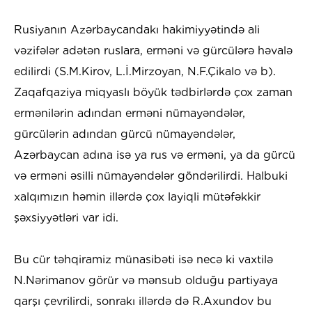
Rusiyanın Azərbaycandakı hakimiyyətində ali
vəzifələr adətən ruslara, erməni və gürcülərə həvalə
edilirdi (S.M.Kirov, L.İ.Mirzoyan, N.F.Çikalo və b).
Zaqafqaziya miqyaslı böyük tədbirlərdə çox zaman
ermənilərin adından erməni nümayəndələr,
gürcülərin adından gürcü nümayəndələr,
Azərbaycan adına isə ya rus və erməni, ya da gürcü
və erməni əsilli nümayəndələr göndərilirdi. Halbuki
xalqımızın həmin illərdə çox layiqli mütəfəkkir
şəxsiyyətləri var idi.
Bu cür təhqiramiz münasibəti isə necə ki vaxtilə
N.Nərimanov görür və mənsub olduğu partiyaya
qarşı çevrilirdi, sonrakı illərdə də R.Axundov bu