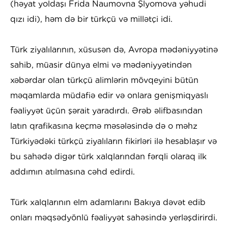
(həyat yoldaşı Frida Naumovna Şlyomova yəhudi
qızı idi), həm də bir türkçü və millətçi idi.
Türk ziyalılarının, xüsusən də, Avropa mədəniyyətinə
sahib, müasir dünya elmi və mədəniyyətindən
xəbərdar olan türkçü alimlərin mövqeyini bütün
məqamlarda müdafiə edir və onlara genişmiqyaslı
fəaliyyət üçün şərait yaradırdı. Ərəb əlifbasından
latın qrafikasına keçmə məsələsində də o məhz
Türkiyədəki türkçü ziyalıların fikirləri ilə hesablaşır və
bu sahədə digər türk xalqlarından fərqli olaraq ilk
addımın atılmasına cəhd edirdi.
Türk xalqlarının elm adamlarını Bakıya dəvət edib
onları məqsədyönlü fəaliyyət sahəsində yerləşdirirdi.