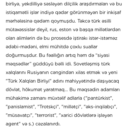
birliyə, yekdilliyə səsləyən dilçilik araşdırmaları və bu
istiqamətli işlər indiyə qədər görünməyən bir inkişaf
mərhələsinə qədəm qoymuşdu. Təkcə türk əsilli
mütəxəssislər deyil, rus, eston və başqa millətlərdən
olan alimlərin də bu prosesdə iştirakı istər-istəməz
ədəbi-mədəni, elmi mühitdə çoxlu suallar
doğurmuşdur. Bu fəallığın artıq həm də “siyasi
məqsədlər” güddüyü bəlli idi. Sovetləşmiş türk
xalqlarını Rusiyanın cəngindən xilas etmək və yeni
"Türk Xalqları Birliyi" adını mahiyyətində daşıyacaq
dövlət, hökumət yaratmaq… Bu məqsədin adamları
mühakimə zamanı müxtəlif adlarla ("pantürkist",
"panislamist", "Trotskçi", "millətçi", "əks-inqilabçı",
"müsavatçı", "terrorist", "xarici dövlətlərə işləyən
agent" və s.) cəzalanırdı.