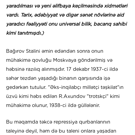
yaradılması və yeni əlifbaya keçilməsində xidmətləri
vardı. Tarix, ədəbiyyat və digər sənət növlərinə aid
yaradıcı fəaliyyəti onu universal bilik, bacarıq sahibi
kimi tanıtmışdı.)
Bağırov Stalini əmin edəndən sonra onun
mühakimə qovluğu Moskvaya göndərilmiş və
həbsinə razılıq alınmışdır. 17 dekabr 1937-ci ildə
səhər tezdən yaşadığı binanın qarşısında işə
gedərkən tutulur. "Əks-inqilabçı millətçi təşkilat"ın
üzvü kimi həbs edilən R.Axundov "trotskçi" kimi
mühakimə olunur, 1938-ci ildə güllələnir.
Bu məqamda təkcə repressiya qurbanlarının
taleyinə deyil, həm də bu taleni onlara yaşadan