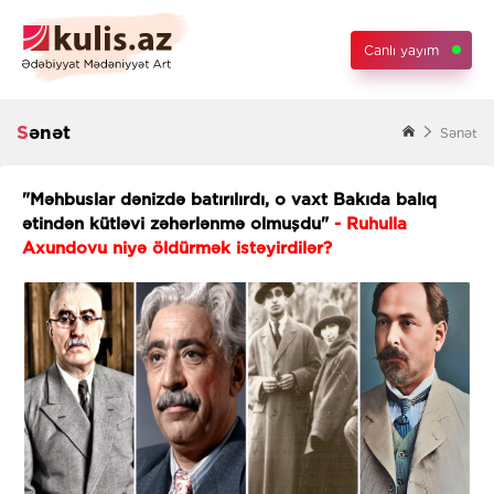
Canlı yayım
Sənət
Sənət
"Məhbuslar dənizdə batırılırdı, o vaxt Bakıda balıq
ətindən kütləvi zəhərlənmə olmuşdu"
- Ruhulla
Axundovu niyə öldürmək istəyirdilər?