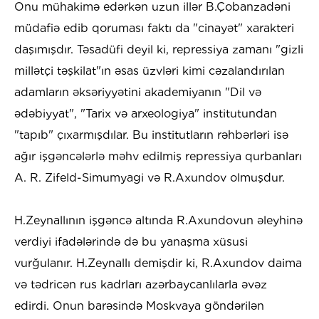
Onu mühakimə edərkən uzun illər B.Çobanzadəni
müdafiə edib qoruması faktı da "cinayət" xarakteri
daşımışdır. Təsadüfi deyil ki, repressiya zamanı "gizli
millətçi təşkilat"ın əsas üzvləri kimi cəzalandırılan
adamların əksəriyyətini akademiyanın "Dil və
ədəbiyyat", "Tarix və arxeologiya" institutundan
"tapıb" çıxarmışdılar. Bu institutların rəhbərləri isə
ağır işgəncələrlə məhv edilmiş repressiya qurbanları
A. R. Zifeld-Simumyagi və R.Axundov olmuşdur.
H.Zeynallının işgəncə altında R.Axundovun əleyhinə
verdiyi ifadələrində də bu yanaşma xüsusi
vurğulanır. H.Zeynallı demişdir ki, R.Axundov daima
və tədricən rus kadrları azərbaycanlılarla əvəz
edirdi. Onun barəsində Moskvaya göndərilən