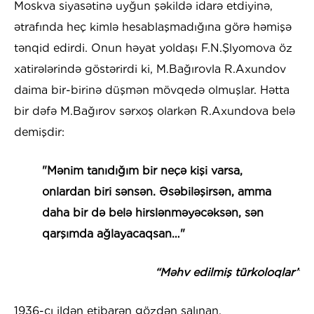
Moskva siyasətinə uyğun şəkildə idarə etdiyinə,
ətrafında heç kimlə hesablaşmadığına görə həmişə
tənqid edirdi. Onun həyat yoldaşı F.N.Şlyomova öz
xatirələrində göstərirdi ki, M.Bağırovla R.Axundov
daima bir-birinə düşmən mövqedə olmuşlar. Hətta
bir dəfə M.Bağırov sərxoş olarkən R.Axundova belə
demişdir:
"Mənim tanıdığım bir neçə kişi varsa,
onlardan biri sənsən. Əsəbiləşirsən, amma
daha bir də belə hirslənməyəcəksən, sən
qarşımda ağlayacaqsan…"
“Məhv edilmiş türkoloqlar”
1936-cı ildən etibarən gözdən salınan,