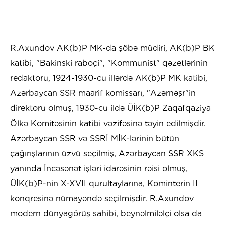
R.Axundov AK(b)P MK-da şöbə müdiri, AK(b)P BK
katibi, "Bakinski raboçi", "Kommunist" qəzetlərinin
redaktoru, 1924-1930-cu illərdə AK(b)P MK katibi,
Azərbaycan SSR maarif komissarı, "Azərnəşr"in
direktoru olmuş, 1930-cu ildə ÜİK(b)P Zaqafqaziya
Ölkə Komitəsinin katibi vəzifəsinə təyin edilmişdir.
Azərbaycan SSR və SSRİ MİK-lərinin bütün
çağırışlarının üzvü seçilmiş, Azərbaycan SSR XKS
yanında İncəsənət işləri idarəsinin rəisi olmuş,
ÜİK(b)P-nin X-XVII qurultaylarına, Kominterin II
konqresinə nümayəndə seçilmişdir. R.Axundov
modern dünyagörüş sahibi, beynəlmiləlçi olsa da