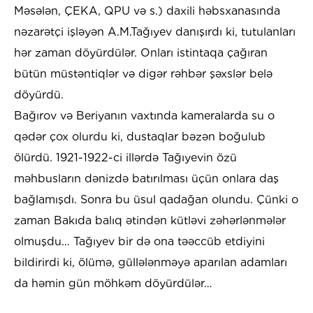
Məsələn, ÇEKA, QPU və s.) daxili həbsxanasında
nəzarətçi işləyən A.M.Tağıyev danışırdı ki, tutulanları
hər zaman döyürdülər. Onları istintaqa çağıran
bütün müstəntiqlər və digər rəhbər şəxslər belə
döyürdü.
Bağırov və Beriyanın vaxtında kameralarda su o
qədər çox olurdu ki, dustaqlar bəzən boğulub
ölürdü. 1921-1922-ci illərdə Tağıyevin özü
məhbusların dənizdə batırılması üçün onlara daş
bağlamışdı. Sonra bu üsul qadağan olundu. Çünki o
zaman Bakıda balıq ətindən kütləvi zəhərlənmələr
olmuşdu… Tağıyev bir də ona təəccüb etdiyini
bildirirdi ki, ölümə, güllələnməyə aparılan adamları
da həmin gün möhkəm döyürdülər…