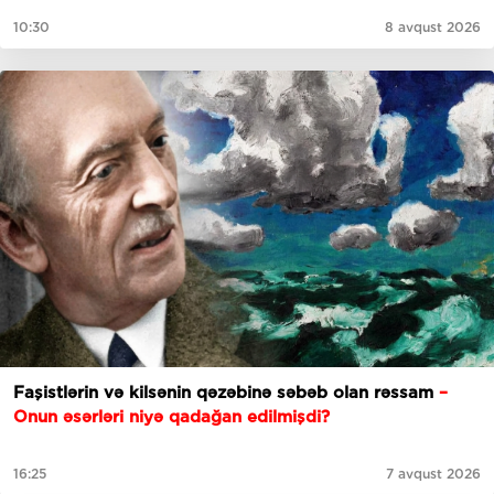
10:30
8 avqust 2026
Faşistlərin və kilsənin qəzəbinə səbəb olan rəssam
–
Onun əsərləri niyə qadağan edilmişdi?
16:25
7 avqust 2026