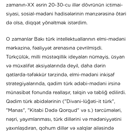
zamanın-XX əsrin 20-30-cu illər dövrünün ictimai-
siyasi, sosial-mədəni hadisələrinin mənzərəsinə ötəri
də olsa, diqqət yönəltmək istərdim.
O zamanlar Bakı türk intellektuallarının elmi-mədəni
mərkəzinə, fəaliyyət arenasına çevrilmişdi.
Türkçülük, milli müstəqillik ideyaları nümayiş, üsyan
və müxalifət aksiyalarında deyil, daha dərin
qatlarda-təfəkkür tərzində, elmi-mədəni inkişaf
strategiyalarında, qədim türk ədəbi-mədəni irsinə
münasibət fonunda reallaşır, təlqin və təbliğ edilirdi.
Qədim türk abidələrinin ("Divani-lüğəti-it türk",
"Manas", "Kitabi Dədə Qorqud" və s.) tərcümələri,
nəşri, yayımlanması, türk dillərini və mədəniyyətini
yaxınlaşdıran, qohum dillər və xalqlar ailəsində