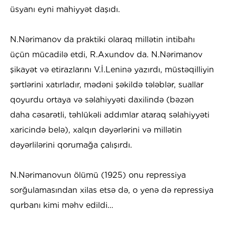
üsyanı eyni mahiyyət daşıdı.
N.Nərimanov da praktiki olaraq millətin intibahı
üçün mücadilə etdi, R.Axundov da. N.Nərimanov
şikayət və etirazlarını V.İ.Leninə yazırdı, müstəqilliyin
şərtlərini xatırladır, mədəni şəkildə tələblər, suallar
qoyurdu ortaya və səlahiyyəti daxilində (bəzən
daha cəsarətli, təhlükəli addımlar ataraq səlahiyyəti
xaricində belə), xalqın dəyərlərini və millətin
dəyərlilərini qorumağa çalışırdı.
N.Nərimanovun ölümü (1925) onu repressiya
sorğulamasından xilas etsə də, o yenə də repressiya
qurbanı kimi məhv edildi…