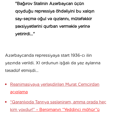
"Bağırov Stalinin Azərbaycan üçün
qoyduğu repressiya öhdəliyini bu xalqın
say-seçmə oğul və qızlarını, mütəfəkkir
şəxsiyyətlərini qurban verməklə yerinə
yetirirdi…"
Azərbaycanda repressiyaya start 1936-cı ilin
yazında verildi. XI ordunun işğalı da yaz aylarına
təsadüf etmişdi…
Reanimasiyaya yerləşdirilən Murat Cemcirdən
açıqlama
“Qaranlıqda Tanrıya səslənirəm, amma orada heç
kim yoxdur!”
– Berqmanın “Yeddinci möhür”ü