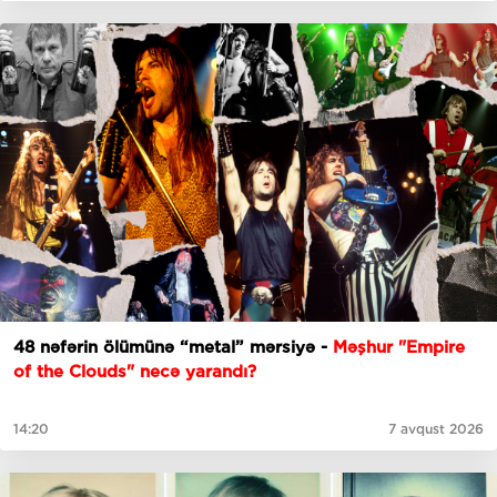
48 nəfərin ölümünə “metal” mərsiyə -
Məşhur "Empire
of the Clouds" necə yarandı?
14:20
7 avqust 2026