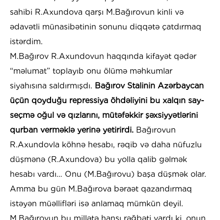
sahibi R.Axundova qarşı M.Bağırovun kinli və
ədavətli münasibətinin sonunu diqqətə çatdırmaq
istərdim.
M.Bağırov R.Axundovun haqqında kifayət qədər
“məlumat” toplayıb onu ölümə məhkumlar
siyahısına saldırmışdı.
Bağırov Stalinin Azərbaycan
üçün qoyduğu repressiya öhdəliyini bu xalqın say-
seçmə oğul və qızlarını, mütəfəkkir şəxsiyyətlərini
qurban verməklə yerinə yetirirdi.
Bağırovun
R.Axundovla köhnə hesabı, rəqib və daha nüfuzlu
düşmənə (R.Axundova) bu yolla qalib gəlmək
hesabı vardı… Onu (M.Bağırovu) başa düşmək olar.
Amma bu gün M.Bağırova bəraət qazandırmaq
istəyən müəllifləri isə anlamaq mümkün deyil.
M.Bağırovun bu millətə hansı rəğbəti vardı ki, onun