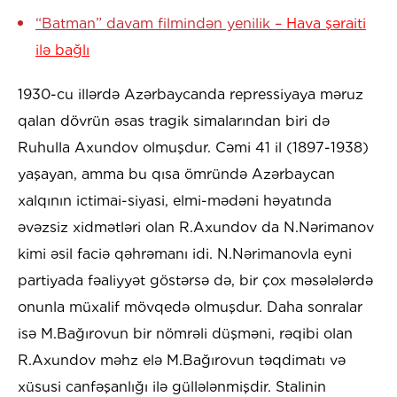
“Batman” davam filmindən yenilik –
Hava şəraiti
ilə bağlı
1930-cu illərdə Azərbaycanda repressiyaya məruz
qalan dövrün əsas tragik simalarından biri də
Ruhulla Axundov olmuşdur. Cəmi 41 il (1897-1938)
yaşayan, amma bu qısa ömründə Azərbaycan
xalqının ictimai-siyasi, elmi-mədəni həyatında
əvəzsiz xidmətləri olan R.Axundov da N.Nərimanov
kimi əsil faciə qəhrəmanı idi. N.Nərimanovla eyni
partiyada fəaliyyət göstərsə də, bir çox məsələlərdə
onunla müxalif mövqedə olmuşdur. Daha sonralar
isə M.Bağırovun bir nömrəli düşməni, rəqibi olan
R.Axundov məhz elə M.Bağırovun təqdimatı və
xüsusi canfəşanlığı ilə güllələnmişdir. Stalinin