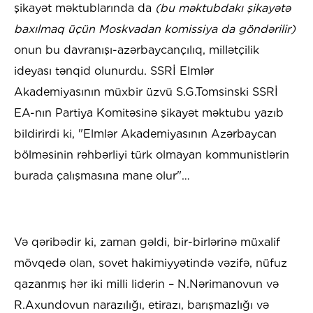
şikayət məktublarında da
(bu məktubdakı şikayətə
baxılmaq üçün Moskvadan komissiya da göndərilir)
onun bu davranışı-azərbaycançılıq, millətçilik
ideyası tənqid olunurdu. SSRİ Elmlər
Akademiyasının müxbir üzvü S.G.Tomsinski SSRİ
EA-nın Partiya Komitəsinə şikayət məktubu yazıb
bildirirdi ki, "Elmlər Akademiyasının Azərbaycan
bölməsinin rəhbərliyi türk olmayan kommunistlərin
burada çalışmasına mane olur"…
Və qəribədir ki, zaman gəldi, bir-birlərinə müxalif
mövqedə olan, sovet hakimiyyətində vəzifə, nüfuz
qazanmış hər iki milli liderin – N.Nərimanovun və
R.Axundovun narazılığı, etirazı, barışmazlığı və