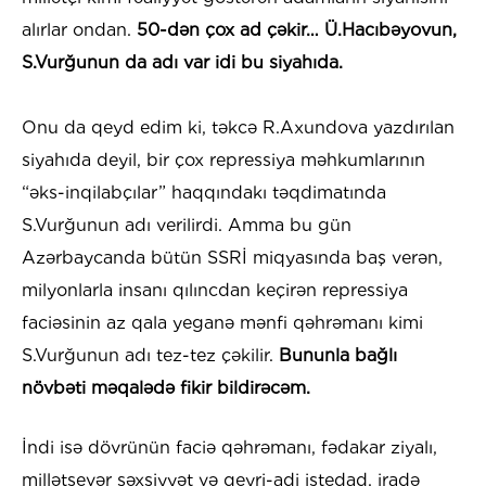
alırlar ondan.
50-dən çox ad çəkir… Ü.Hacıbəyovun,
S.Vurğunun da adı var idi bu siyahıda.
Onu da qeyd edim ki, təkcə R.Axundova yazdırılan
siyahıda deyil, bir çox repressiya məhkumlarının
“əks-inqilabçılar” haqqındakı təqdimatında
S.Vurğunun adı verilirdi. Amma bu gün
Azərbaycanda bütün SSRİ miqyasında baş verən,
milyonlarla insanı qılıncdan keçirən repressiya
faciəsinin az qala yeganə mənfi qəhrəmanı kimi
S.Vurğunun adı tez-tez çəkilir.
Bununla bağlı
növbəti məqalədə fikir bildirəcəm.
İndi isə dövrünün faciə qəhrəmanı, fədakar ziyalı,
millətsevər şəxsiyyət və qeyri-adi istedad, iradə