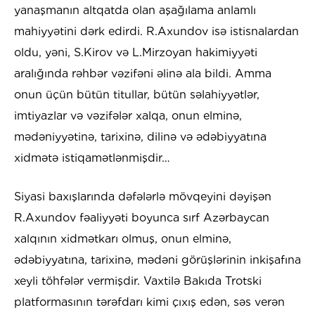
yanaşmanın altqatda olan aşağılama anlamlı
mahiyyətini dərk edirdi. R.Axundov isə istisnalardan
oldu, yəni, S.Kirov və L.Mirzoyan hakimiyyəti
aralığında rəhbər vəzifəni əlinə ala bildi. Amma
onun üçün bütün titullar, bütün səlahiyyətlər,
imtiyazlar və vəzifələr xalqa, onun elminə,
mədəniyyətinə, tarixinə, dilinə və ədəbiyyatına
xidmətə istiqamətlənmişdir…
Siyasi baxışlarında dəfələrlə mövqeyini dəyişən
R.Axundov fəaliyyəti boyunca sırf Azərbaycan
xalqının xidmətkarı olmuş, onun elminə,
ədəbiyyatına, tarixinə, mədəni görüşlərinin inkişafına
xeyli töhfələr vermişdir. Vaxtilə Bakıda Trotski
platformasının tərəfdarı kimi çıxış edən, səs verən