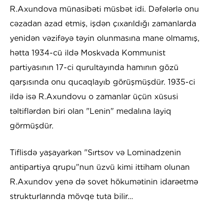
R.Axundova münasibəti müsbət idi. Dəfələrlə onu
cəzadan azad etmiş, işdən çıxarıldığı zamanlarda
yenidən vəzifəyə təyin olunmasına mane olmamış,
hətta 1934-cü ildə Moskvada Kommunist
partiyasının 17-ci qurultayında hamının gözü
qarşısında onu qucaqlayıb görüşmüşdür. 1935-ci
ildə isə R.Axundovu o zamanlar üçün xüsusi
təltiflərdən biri olan "Lenin" medalına layiq
görmüşdür.
Tiflisdə yaşayarkən "Sırtsov və Lominadzenin
antipartiya qrupu"nun üzvü kimi ittiham olunan
R.Axundov yenə də sovet hökumətinin idarəetmə
strukturlarında mövqe tuta bilir…