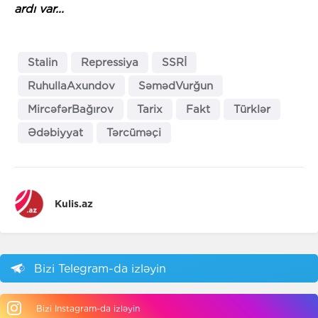
ardı var...
Stalin
Repressiya
SSRİ
RuhullaAxundov
SəmədVurğun
MircəfərBağırov
Tarix
Fakt
Türklər
Ədəbiyyat
Tərcüməçi
Kulis.az
Bizi Telegram-da izləyin
Bizi Instagram-da izləyin