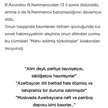
R.Axundov N.Nərimanovdan 13 il sonra öldürüldü,
amma o da N.Nərimanov barışmazlığının davamçısı
oldu.
Onun haqqında hazırlanan ittiham qovluğunda rus
sovet hakimiyyətinin əleyhinə onun dilindən çıxmış
bu cümlələri "Məhv edilmiş türkoloqlar" kitabından
oxuyuruq:
"Alim deyil, partiya təşviqatçısı,
təbliğatçısı hazırlayırlar"
"Azərbaycan dili bərbad hala düşmüş və
təhqiramiz bir duruma salınmışdır"
"Moskvada Azərbaycana neft və pambıq
deposu kimi baxırlar…"