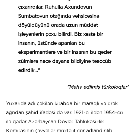
çıxarırdılar. Ruhulla Axundovun
Sumbatovun otağında vəhşicəsinə
döyüldüyünü orada uzun müddət
işləyənlərin çoxu bilirdi. Biz xəstə bir
insanın, üstündə aparılan bu
eksperimentlərə və bir insanın bu qədər
zülmlərə necə dayana bildiyinə təəccüb
edirdik…"
"Məhv edilmiş türkoloqlar"
Yuxarıda adı çəkilən kitabda bir maraqlı və ürək
ağrıdan şahid ifadəsi də var. 1921-ci ildən 1954-cü
ilə qədər Azərbaycan Dövlət Təhlükəsizlik
Komitəsinin (əvvəllər müxtəlif cür adlandırılıb.