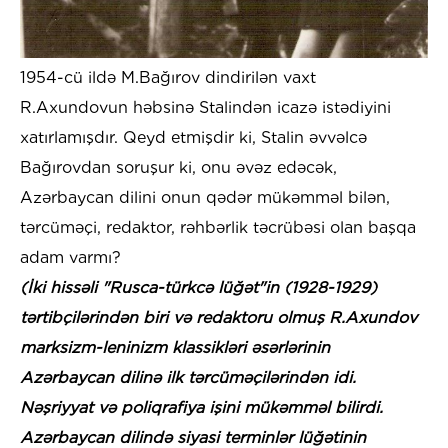
1954-cü ildə M.Bağırov dindirilən vaxt
R.Axundovun həbsinə Stalindən icazə istədiyini
xatırlamışdır. Qeyd etmişdir ki, Stalin əvvəlcə
Bağırovdan soruşur ki, onu əvəz edəcək,
Azərbaycan dilini onun qədər mükəmməl bilən,
tərcüməçi, redaktor, rəhbərlik təcrübəsi olan başqa
adam varmı?
(İki hissəli "Rusca-türkcə lüğət"in (1928-1929)
tərtibçilərindən biri və redaktoru olmuş R.Axundov
marksizm-leninizm klassikləri əsərlərinin
Azərbaycan dilinə ilk tərcüməçilərindən idi.
Nəşriyyat və poliqrafiya işini mükəmməl bilirdi.
Azərbaycan dilində siyasi terminlər lüğətinin