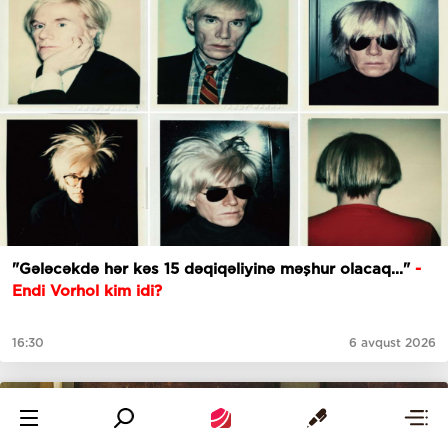
"Gələcəkdə hər kəs 15 dəqiqəliyinə məşhur olacaq..."
-
Endi Vorhol kim idi?
16:30
6 avqust 2026