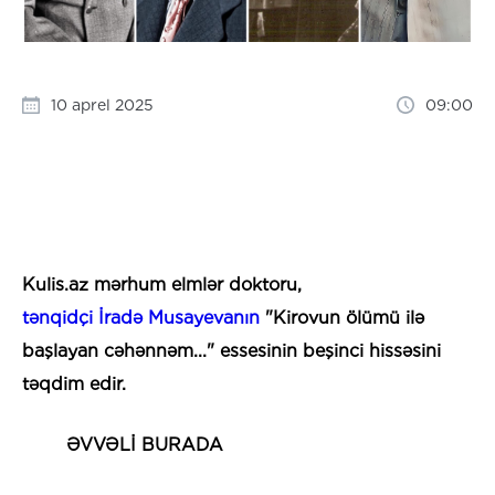
10 aprel 2025
09:00
Kulis.az mərhum elmlər doktoru,
tənqidçi İradə Musayevanın
"Kirovun ölümü ilə
başlayan cəhənnəm..." essesinin beşinci hissəsini
təqdim edir.
ƏVVƏLİ BURADA