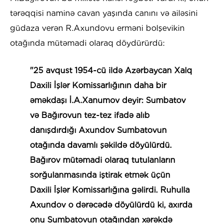
tərəqqisi naminə cavan yaşında canını və ailəsini
güdaza verən R.Axundovu erməni bolşevikin
otağında mütəmadi olaraq döydürürdü:
"25 avqust 1954-cü ildə Azərbaycan Xalq
Daxili İşlər Komissarlığının daha bir
əməkdaşı İ.A.Xanumov deyir: Sumbatov
və Bağırovun tez-tez ifadə alıb
danışdırdığı Axundov Sumbatovun
otağında davamlı şəkildə döyülürdü.
Bağırov mütəmadi olaraq tutulanların
sorğulanmasında iştirak etmək üçün
Daxili İşlər Komissarlığına gəlirdi. Ruhulla
Axundov o dərəcədə döyülürdü ki, axırda
onu Sumbatovun otağından xərəkdə