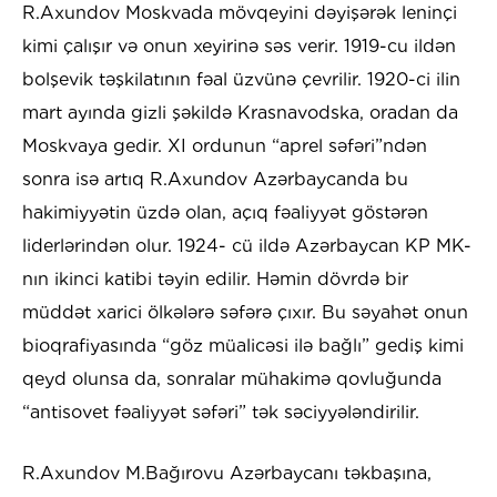
R.Axundov Moskvada mövqeyini dəyişərək leninçi
kimi çalışır və onun xeyirinə səs verir. 1919-cu ildən
bolşevik təşkilatının fəal üzvünə çevrilir. 1920-ci ilin
mart ayında gizli şəkildə Krasnavodska, oradan da
Moskvaya gedir. XI ordunun “aprel səfəri”ndən
sonra isə artıq R.Axundov Azərbaycanda bu
hakimiyyətin üzdə olan, açıq fəaliyyət göstərən
liderlərindən olur. 1924- cü ildə Azərbaycan KP MK-
nın ikinci katibi təyin edilir. Həmin dövrdə bir
müddət xarici ölkələrə səfərə çıxır. Bu səyahət onun
bioqrafiyasında “göz müalicəsi ilə bağlı” gediş kimi
qeyd olunsa da, sonralar mühakimə qovluğunda
“antisovet fəaliyyət səfəri” tək səciyyələndirilir.
R.Axundov M.Bağırovu Azərbaycanı təkbaşına,