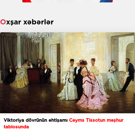
Oxşar xəbərlər
Viktoriya dövrünün ehtişamı
Ceyms Tissotun məşhur
tablosunda