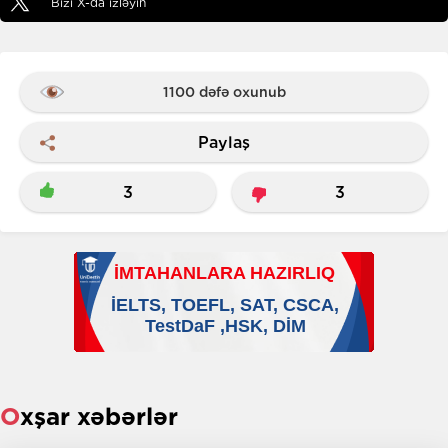
Bizi X-da izləyin
1100 dəfə oxunub
Paylaş
3
3
Oxşar xəbərlər