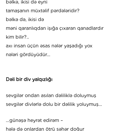
bəlkə, ikisi də eyni
tamaşanın müxtəlif pərdələridir?
bəlkə də, ikisi də
məni qaranlıqdan işığa çıxaran qanadlardır
kim bilir?..
axı insan üçün əsas nələr yaşadığı yox
nələri gördüyüdür...
Dəli bir div yalqızlığı
sevgilər ondan asılan dəliliklə doluymuş
sevgilər divlərlə dolu bir dəlilik yoluymuş...
...günəşə heyrət edirəm –
hələ də onlardan ötrü səhər doğur