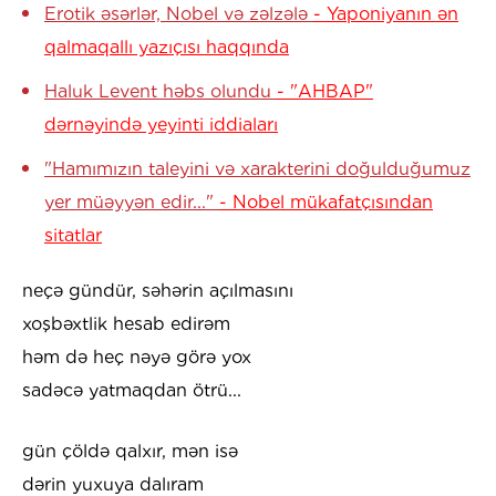
Erotik əsərlər, Nobel və zəlzələ
- Yaponiyanın ən
qalmaqallı yazıçısı haqqında
Haluk Levent həbs olundu
- "AHBAP"
dərnəyində yeyinti iddiaları
"Hamımızın taleyini və xarakterini doğulduğumuz
yer müəyyən edir..."
- Nobel mükafatçısından
sitatlar
neçə gündür, səhərin açılmasını
xoşbəxtlik hesab edirəm
həm də heç nəyə görə yox
sadəcə yatmaqdan ötrü...
gün çöldə qalxır, mən isə
dərin yuxuya dalıram