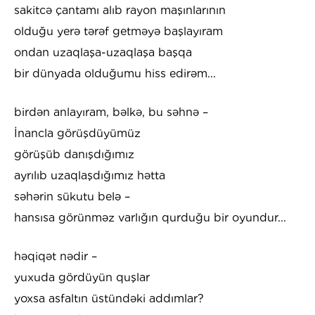
sakitcə çantamı alıb rayon maşınlarının
olduğu yerə tərəf getməyə başlayıram
ondan uzaqlaşa-uzaqlaşa başqa
bir dünyada olduğumu hiss edirəm...
birdən anlayıram, bəlkə, bu səhnə –
İnancla görüşdüyümüz
görüşüb danışdığımız
ayrılıb uzaqlaşdığımız hətta
səhərin sükutu belə –
hansısa görünməz varlığın qurduğu bir oyundur...
həqiqət nədir –
yuxuda gördüyün quşlar
yoxsa asfaltın üstündəki addımlar?