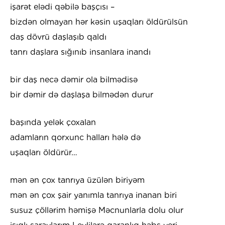
işarət elədi qəbilə başçısı –
bizdən olmayan hər kəsin uşaqları öldürülsün
daş dövrü daşlaşıb qaldı
tanrı daşlara sığınıb insanlara inandı
bir daş necə dəmir ola bilmədisə
bir dəmir də daşlaşa bilmədən durur
başında yelək çoxalan
adamların qorxunc halları hələ də
uşaqları öldürür…
mən ən çox tanrıya üzülən biriyəm
mən ən çox şair yanımla tanrıya inanan biri
susuz çöllərim həmişə Məcnunlarla dolu olur