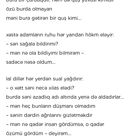
özü burda olmayan
məni bura gətirən bir quş kimi...
xəstə adamların ruhu hər yandan hökm eləyir:
– sən sağala bildinmi?
– mən nə ola bildiyimi bilmirəm –
sadəcə nəsə oldum...
lal dillər hər yerdən sual yağdırır:
– o xətt səni necə xilas elədi?
burda səni azadlıq adı altında yenə də aldadırlar...
– mən heç bunların düşmanı olmadım
– sənin dərdin ağrılarını gizlətməkdir
– mən nə qədər insan gördümsə, o qədər
özümü gördüm – deyirəm...