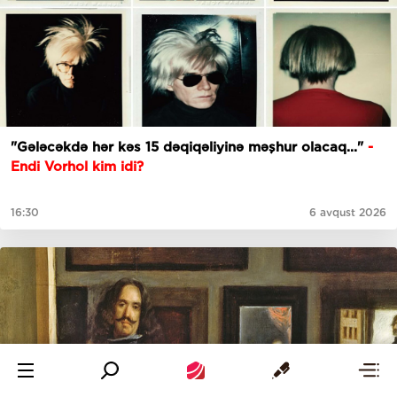
"Gələcəkdə hər kəs 15 dəqiqəliyinə məşhur olacaq..."
-
Endi Vorhol kim idi?
16:30
6 avqust 2026