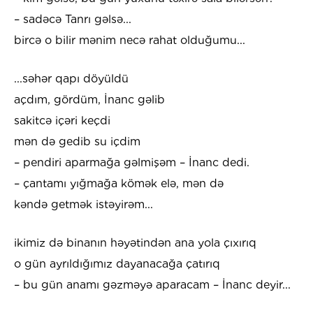
– sadəcə Tanrı gəlsə...
bircə o bilir mənim necə rahat olduğumu...
...səhər qapı döyüldü
açdım, gördüm, İnanc gəlib
sakitcə içəri keçdi
mən də gedib su içdim
– pendiri aparmağa gəlmişəm – İnanc dedi.
– çantamı yığmağa kömək elə, mən də
kəndə getmək istəyirəm...
ikimiz də binanın həyətindən ana yola çıxırıq
o gün ayrıldığımız dayanacağa çatırıq
– bu gün anamı gəzməyə aparacam – İnanc deyir...