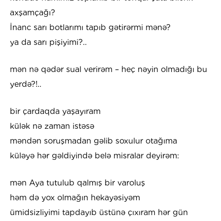
axşamçağı?
İnanc sarı botlarımı tapıb gətirərmi mənə?
ya da sarı pişiyimi?..
mən nə qədər sual verirəm – heç nəyin olmadığı bu
yerdə?!..
bir çardaqda yaşayıram
külək nə zaman istəsə
məndən soruşmadan gəlib soxulur otağıma
küləyə hər gəldiyində belə misralar deyirəm:
mən Aya tutulub qalmış bir varoluş
həm də yox olmağın hekayəsiyəm
ümidsizliyimi tapdayıb üstünə çıxıram hər gün