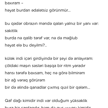
baxıram –
həyat burdan ədalətsiz görünmür...
bu qədər obrazın məndə qalan yalnız bir yanı var:
sakitlik
burda nə qalib tərəf var, nə də məğlub
həyat elə bu deyilmi?..
külək indi içəri girdiyində bir şeyi də anlayıram:
çöldəki maşın səsləri başqa bir ritm yaradır
hansı tərəfə baxsam, heç nə görə bilmirəm
bir ağ vərəq görürəm
bir də əlində qanadlar çıxmış qızıl bir qələm...
Qaf dağı kimidir indi var olduğum yüksəklik
bura bir çardaqdır, həm də quş yuvası kimidir