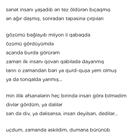
sənət insanı yaşadıb ən tez öldürən bıçaqmış
ən ağır daşmış, sonradan təpəsinə çırpılan
gözümü bağlayıb milyon il qabaqda
özümü gördüyümdə
açanda burda görürəm
zaman ilk insanı qovan qəbilədə dayanmış
tanrı o zamandan bəri ya qurd-quşa yem olmuş
ya da tonqalda yanmış...
min illik əfsanələrin heç birində insan görə bilmədim
divlər gördüm, ya dəlilər
sən də div, ya dəlisənsə, insan deyilsən, dedilər...
uçdum, zamanda əskildim, dumana bürünüb