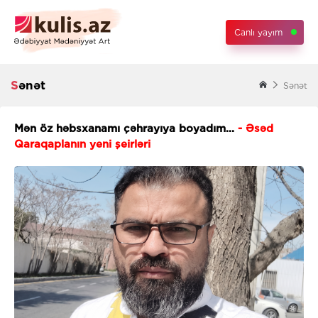
Canlı yayım
Sənət
Sənət
Mən öz həbsxanamı çəhrayıya boyadım...
- Əsəd
Qaraqaplanın yeni şeirləri