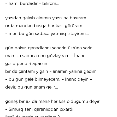
– hamı burdadır – bilirəm...
yazıdan qalxıb alnımın yazısına baxıram
orda məndən başqa hər kəsi görürəm
– mən bu gün sadəcə yatmaq istəyirəm...
gün qalxır, qanadlarını şəhərin üstünə sərir
mən isə sadəcə onu gözləyirəm – İnancı
gəlib pendiri aparsın
bir də çantamı yığsın – anamın yanına gedim
– bu gün gələ bilməyəcəm, – İnanc deyir, –
deyir, bu gün anam gəlir...
günəş bir az da mənə hər kəs olduğumu deyir
– Simurq səni qaranlıqdan çıxardı