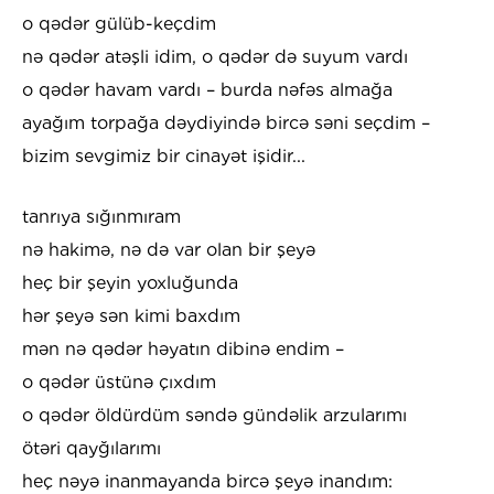
o qədər gülüb-keçdim
nə qədər atəşli idim, o qədər də suyum vardı
o qədər havam vardı – burda nəfəs almağa
ayağım torpağa dəydiyində bircə səni seçdim –
bizim sevgimiz bir cinayət işidir...
tanrıya sığınmıram
nə hakimə, nə də var olan bir şeyə
heç bir şeyin yoxluğunda
hər şeyə sən kimi baxdım
mən nə qədər həyatın dibinə endim –
o qədər üstünə çıxdım
o qədər öldürdüm səndə gündəlik arzularımı
ötəri qayğılarımı
heç nəyə inanmayanda bircə şeyə inandım: