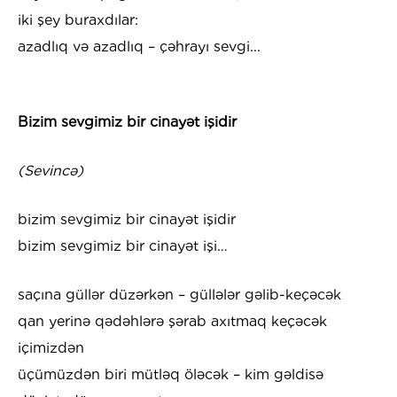
iki şey buraxdılar:
azadlıq və azadlıq – çəhrayı sevgi...
Bizim sevgimiz bir cinayət işidir
(Sevincə)
bizim sevgimiz bir cinayət işidir
bizim sevgimiz bir cinayət işi…
saçına güllər düzərkən – güllələr gəlib-keçəcək
qan yerinə qədəhlərə şərab axıtmaq keçəcək
içimizdən
üçümüzdən biri mütləq öləcək – kim gəldisə