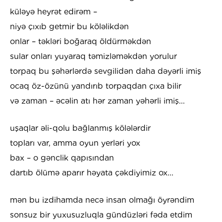
küləyə heyrət edirəm –
niyə çıxıb getmir bu köləlikdən
onlar – təkləri boğaraq öldürməkdən
sular onları yuyaraq təmizləməkdən yorulur
torpaq bu şəhərlərdə sevgilidən daha dəyərli imiş
ocaq öz-özünü yandırıb torpaqdan çıxa bilir
və zaman – əcəlin atı hər zaman yəhərli imiş...
uşaqlar əli-qolu bağlanmış kölələrdir
topları var, amma oyun yerləri yox
bax – o gənclik qapısından
dartıb ölümə aparır həyata çəkdiyimiz ox...
mən bu izdihamda necə insan olmağı öyrəndim
sonsuz bir yuxusuzluqla gündüzləri fəda etdim