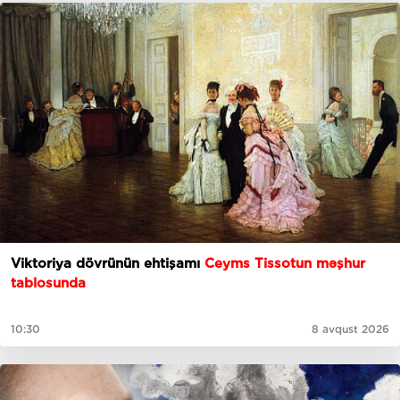
Viktoriya dövrünün ehtişamı
Ceyms Tissotun məşhur
tablosunda
10:30
8 avqust 2026