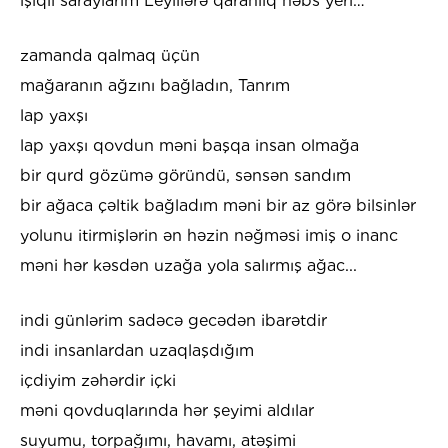
işıqlı saraylarım Leylilərə qaranlıq həbs yeri…
zamanda qalmaq üçün
mağaranın ağzını bağladın, Tanrım
lap yaxşı
lap yaxşı qovdun məni başqa insan olmağa
bir qurd gözümə göründü, sənsən sandım
bir ağaca çəltik bağladım məni bir az görə bilsinlər
yolunu itirmişlərin ən həzin nəğməsi imiş o inanc
məni hər kəsdən uzağa yola salırmış ağac...
indi günlərim sadəcə gecədən ibarətdir
indi insanlardan uzaqlaşdığım
içdiyim zəhərdir içki
məni qovduqlarında hər şeyimi aldılar
suyumu, torpağımı, havamı, atəşimi