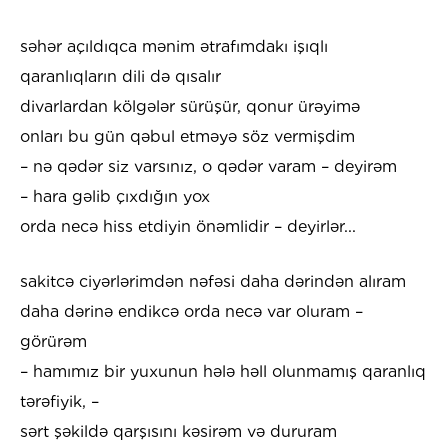
səhər açıldıqca mənim ətrafımdakı işıqlı
qaranlıqların dili də qısalır
divarlardan kölgələr sürüşür, qonur ürəyimə
onları bu gün qəbul etməyə söz vermişdim
– nə qədər siz varsınız, o qədər varam – deyirəm
– hara gəlib çıxdığın yox
orda necə hiss etdiyin önəmlidir – deyirlər...
sakitcə ciyərlərimdən nəfəsi daha dərindən alıram
daha dərinə endikcə orda necə var oluram –
görürəm
– hamımız bir yuxunun hələ həll olunmamış qaranlıq
tərəfiyik, –
sərt şəkildə qarşısını kəsirəm və dururam