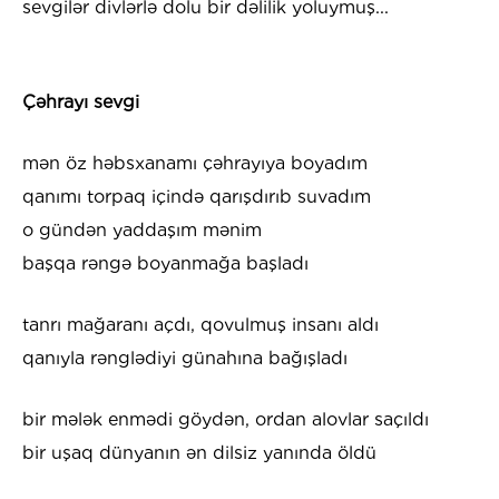
sevgilər divlərlə dolu bir dəlilik yoluymuş...
Çəhrayı sevgi
mən öz həbsxanamı çəhrayıya boyadım
qanımı torpaq içində qarışdırıb suvadım
o gündən yaddaşım mənim
başqa rəngə boyanmağa başladı
tanrı mağaranı açdı, qovulmuş insanı aldı
qanıyla rənglədiyi günahına bağışladı
bir mələk enmədi göydən, ordan alovlar saçıldı
bir uşaq dünyanın ən dilsiz yanında öldü