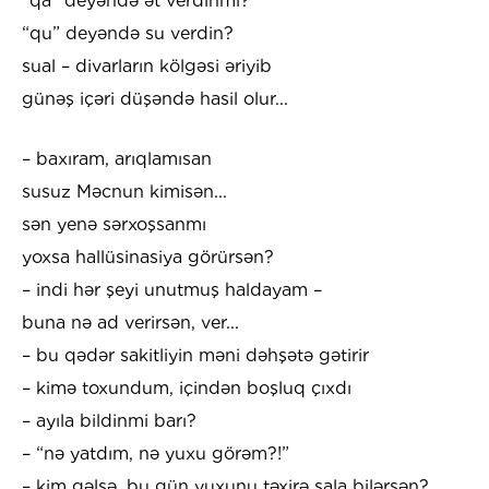
“qa” deyəndə ət verdinmi?
“qu” deyəndə su verdin?
sual – divarların kölgəsi əriyib
günəş içəri düşəndə hasil olur...
– baxıram, arıqlamısan
susuz Məcnun kimisən...
sən yenə sərxoşsanmı
yoxsa hallüsinasiya görürsən?
– indi hər şeyi unutmuş haldayam –
buna nə ad verirsən, ver...
– bu qədər sakitliyin məni dəhşətə gətirir
– kimə toxundum, içindən boşluq çıxdı
– ayıla bildinmi barı?
– “nə yatdım, nə yuxu görəm?!”
– kim gəlsə, bu gün yuxunu təxirə sala bilərsən?