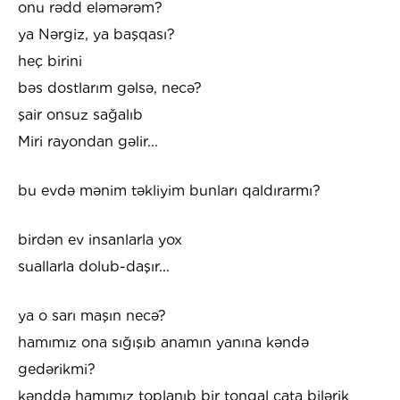
onu rədd eləmərəm?
ya Nərgiz, ya başqası?
heç birini
bəs dostlarım gəlsə, necə?
şair onsuz sağalıb
Miri rayondan gəlir...
bu evdə mənim təkliyim bunları qaldırarmı?
birdən ev insanlarla yox
suallarla dolub-daşır...
ya o sarı maşın necə?
hamımız ona sığışıb anamın yanına kəndə
gedərikmi?
kənddə hamımız toplanıb bir tonqal çata bilərik