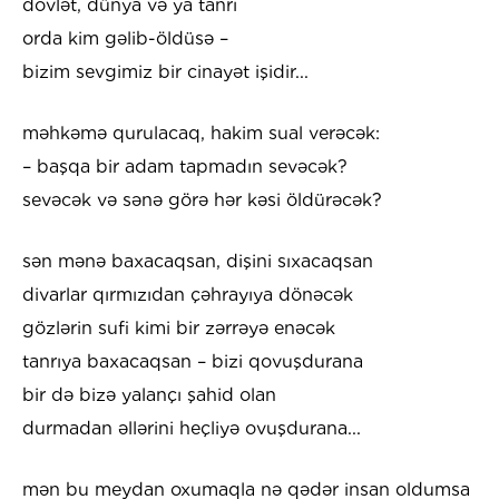
dövlət, dünya və ya tanrı
orda kim gəlib-öldüsə –
bizim sevgimiz bir cinayət işidir...
məhkəmə qurulacaq, hakim sual verəcək:
– başqa bir adam tapmadın sevəcək?
sevəcək və sənə görə hər kəsi öldürəcək?
sən mənə baxacaqsan, dişini sıxacaqsan
divarlar qırmızıdan çəhrayıya dönəcək
gözlərin sufi kimi bir zərrəyə enəcək
tanrıya baxacaqsan – bizi qovuşdurana
bir də bizə yalançı şahid olan
durmadan əllərini heçliyə ovuşdurana...
mən bu meydan oxumaqla nə qədər insan oldumsa