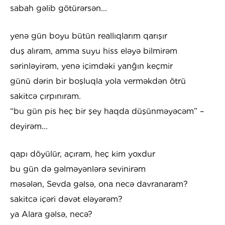
sabah gəlib götürərsən...
yenə gün boyu bütün reallıqlarım qarışır
duş alıram, amma suyu hiss eləyə bilmirəm
sərinləyirəm, yenə içimdəki yanğın keçmir
günü dərin bir boşluqla yola verməkdən ötrü
sakitcə çırpınıram.
“bu gün pis heç bir şey haqda düşünməyəcəm” –
deyirəm...
qapı döyülür, açıram, heç kim yoxdur
bu gün də gəlməyənlərə sevinirəm
məsələn, Sevda gəlsə, ona necə davranaram?
sakitcə içəri dəvət eləyərəm?
ya Alara gəlsə, necə?