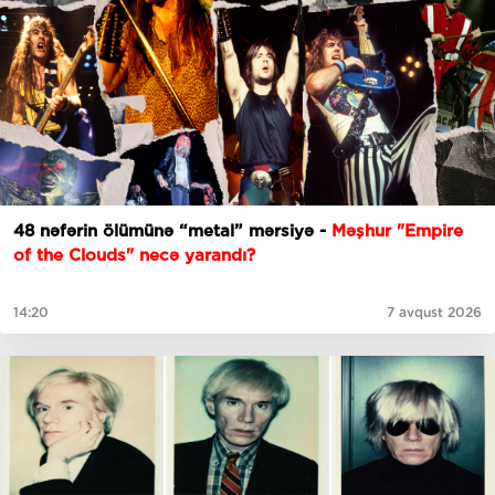
48 nəfərin ölümünə “metal” mərsiyə -
Məşhur "Empire
of the Clouds" necə yarandı?
14:20
7 avqust 2026