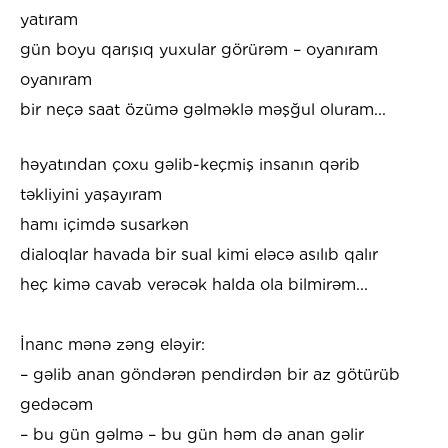
yatıram
gün boyu qarışıq yuxular görürəm – oyanıram
oyanıram
bir neçə saat özümə gəlməklə məşğul oluram...
həyatından çoxu gəlib-keçmiş insanın qərib
təkliyini yaşayıram
hamı içimdə susarkən
dialoqlar havada bir sual kimi eləcə asılıb qalır
heç kimə cavab verəcək halda ola bilmirəm...
İnanc mənə zəng eləyir:
– gəlib anan göndərən pendirdən bir az götürüb
gedəcəm
– bu gün gəlmə – bu gün həm də anan gəlir