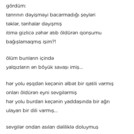
gördüm:
tanrının dəyişməyi bacarmadığı şeyləri
təklər, tənhalar dəyişmiş
itimə gizlicə zəhər atıb öldürən qonşumu
bağışlamaqmış işim?!
ölüm bunların içində
yalqızların ən böyük savaşı imiş...
hər yolu eşqdən keçənin əlbət bir qatili varmış
onları öldürən eyni sevgilərmiş
hər yolu burdan keçənin yaddaşında bir ağrı
ulayan bir dili varmış...
sevgilər ondan asılan dəliliklə doluymuş