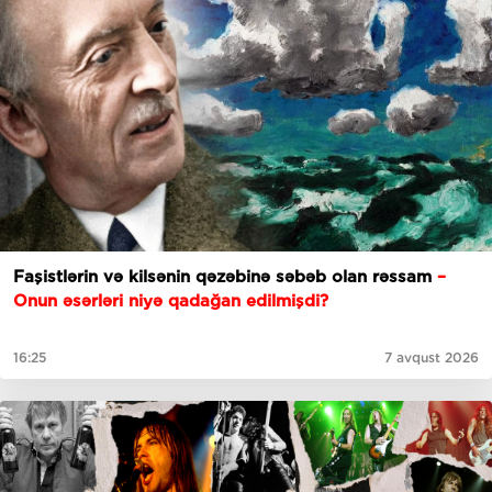
Faşistlərin və kilsənin qəzəbinə səbəb olan rəssam
–
Onun əsərləri niyə qadağan edilmişdi?
16:25
7 avqust 2026