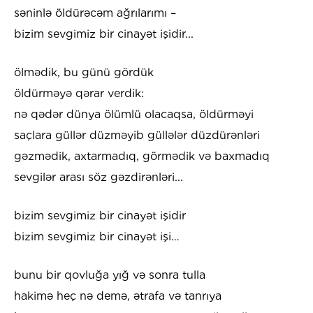
səninlə öldürəcəm ağrılarımı –
bizim sevgimiz bir cinayət işidir...
ölmədik, bu günü gördük
öldürməyə qərar verdik:
nə qədər dünya ölümlü olacaqsa, öldürməyi
saçlara güllər düzməyib güllələr düzdürənləri
gəzmədik, axtarmadıq, görmədik və baxmadıq
sevgilər arası söz gəzdirənləri...
bizim sevgimiz bir cinayət işidir
bizim sevgimiz bir cinayət işi…
bunu bir qovluğa yığ və sonra tulla
hakimə heç nə demə, ətrafa və tanrıya