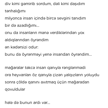
div kimi gəmirib sordum, dəli kimi daşıdım
tənhalığımı
milyonca insan içində bircə sevgini tanıdım
bir də azadlığımı...
onu da insanların mənə verdiklərindən yox
aldıqlarından öyrəndim
ən kədərsizi odur:
bunu da öyrənməyi yenə insandan öyrəndim...
mağaralar təkcə insan qanıyla rənglənmədi
ora heyvanları öz qanıyla çizən yalqızların yoluydu
sonra çöldə qanını axıtmaq üçün mağaradan
qovuldular
hələ də bunun ardı var...