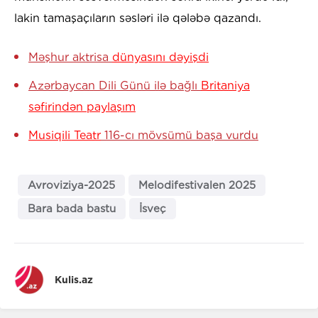
lakin tamaşaçıların səsləri ilə qələbə qazandı.
Məşhur aktrisa
dünyasını dəyişdi
Azərbaycan Dili Günü ilə bağlı
Britaniya
səfirindən paylaşım
Musiqili Teatr
116-cı mövsümü başa vurdu
Avroviziya-2025
Melodifestivalen 2025
Bara bada bastu
İsveç
Kulis.az