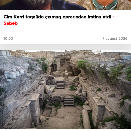
Cim Kerri təqaüdə çıxmaq qərarından imtina etdi
-
Səbəb
10:50
7 avqust 2026