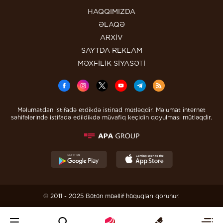
HAQQIMIZDA
ƏLAQƏ
ARXİV
SAYTDA REKLAM
MƏXFİLİK SİYASƏTİ
Məlumatdan istifadə etdikdə istinad mütləqdir. Məlumat internet
səhifələrində istifadə edildikdə müvafiq keçidin qoyulması mütləqdir.
© 2011 - 2025 Bütün müəllif hüquqları qorunur.