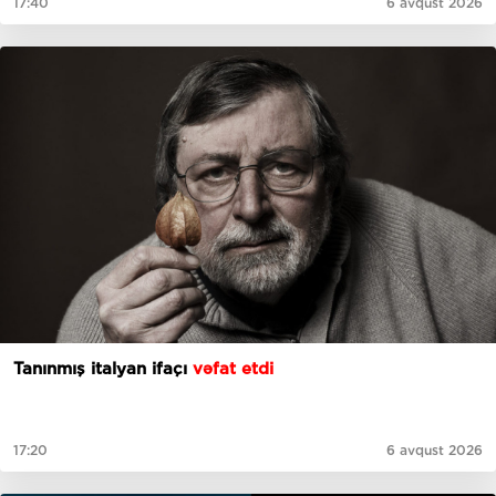
17:40
6 avqust 2026
Tanınmış italyan ifaçı
vəfat etdi
17:20
6 avqust 2026