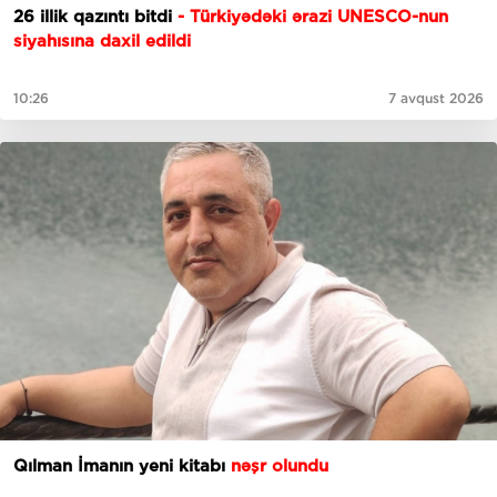
26 illik qazıntı bitdi
- Türkiyədəki ərazi UNESCO-nun
siyahısına daxil edildi
10:26
7 avqust 2026
Qılman İmanın yeni kitabı
nəşr olundu