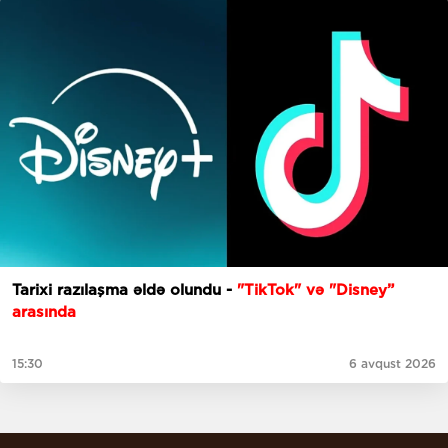
Tarixi razılaşma əldə olundu -
"TikTok" və "Disney”
arasında
15:30
6 avqust 2026