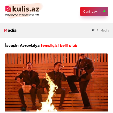
Canlı yayım
Media
Media
İsveçin Avroviziya
təmsilçisi bəlli olub