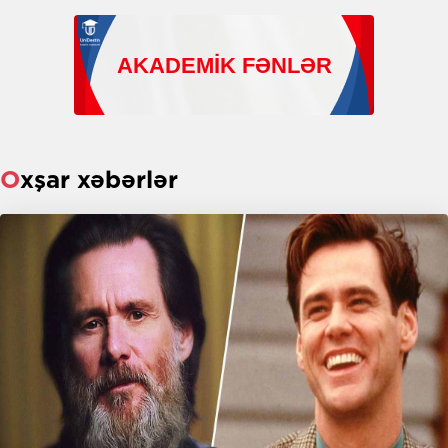
Oxşar xəbərlər