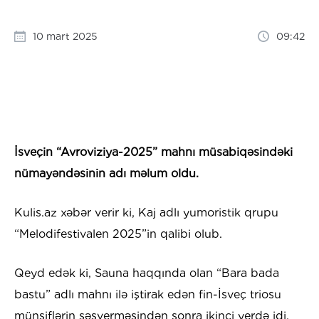
10 mart 2025
09:42
İsveçin “Avroviziya-2025” mahnı müsabiqəsindəki
nümayəndəsinin adı məlum oldu.
Kulis.az xəbər verir ki, Kaj adlı yumoristik qrupu
“Melodifestivalen 2025”in qalibi olub.
Qeyd edək ki, Sauna haqqında olan “Bara bada
bastu” adlı mahnı ilə iştirak edən fin-İsveç triosu
münsiflərin səsverməsindən sonra ikinci yerdə idi,