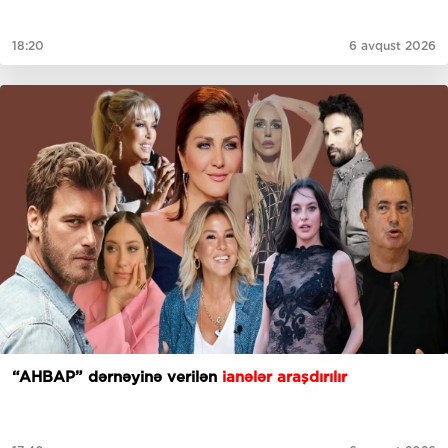
18:20
6 avqust 2026
“AHBAP” dərnəyinə verilən
ianələr araşdırılır