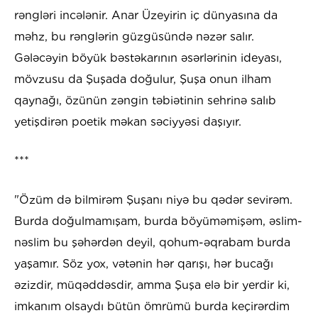
rəngləri incələnir. Anar Üzeyirin iç dünyasına da
məhz, bu rənglərin güzgüsündə nəzər salır.
Gələcəyin böyük bəstəkarının əsərlərinin ideyası,
mövzusu da Şuşada doğulur, Şuşa onun ilham
qaynağı, özünün zəngin təbiətinin sehrinə salıb
yetişdirən poetik məkan səciyyəsi daşıyır.
***
"Özüm də bilmirəm Şuşanı niyə bu qədər sevirəm.
Burda doğulmamışam, burda böyüməmişəm, əslim-
nəslim bu şəhərdən deyil, qohum-əqrabam burda
yaşamır. Söz yox, vətənin hər qarışı, hər bucağı
əzizdir, müqəddəsdir, amma Şuşa elə bir yerdir ki,
imkanım olsaydı bütün ömrümü burda keçirərdim