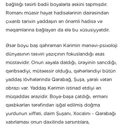
bağlılığı təsirli bədii boyalarla əskini tapmışdır.
Romanı müasir həyat hadisələrinin dairəsindən
çıxarıb tarixin yaddaşın ən önəmli hadisə və
məqamlarına bağlayan da elə bu xüsusiyyətdir.
Əsər boyu baş qəhrəman Kərimin mənəvi-psixoloji
dünyasının təsviri yazıçının fokuslandığı əsas
müstəvidir. Onun xəyala daldığı, ürəyinin sancdığı,
qəribsədiyi, mütəəssir olduğu, qəhərləndiyi bütün
yaddaş lövhələrində Qarabağ, Şuşa, yaralı vətən
obrazı var. Yaddaş Kərimin istinad etdiyi ən
müqəddəs ərazidir. Boya-başa çatdığı, erməni
qəsbkarları tərəfindən işğal edilmiş doğma
yurdunun xiffəti, daim Şuşanı, Xocalını - Qarabağı
xatırlaması onun daxilində sarsıntılara,