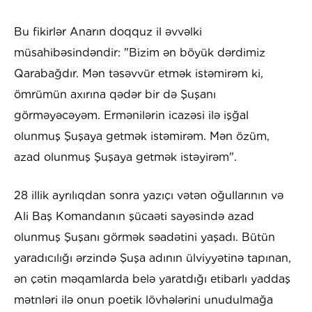
Bu fikirlər Anarın doqquz il əvvəlki
müsahibəsindəndir: "Bizim ən böyük dərdimiz
Qarabağdır. Mən təsəvvür etmək istəmirəm ki,
ömrümün axırına qədər bir də Şuşanı
görməyəcəyəm. Ermənilərin icazəsi ilə işğal
olunmuş Şuşaya getmək istəmirəm. Mən özüm,
azad olunmuş Şuşaya getmək istəyirəm".
28 illik ayrılıqdan sonra yazıçı vətən oğullarının və
Ali Baş Komandanın şücaəti sayəsində azad
olunmuş Şuşanı görmək səadətini yaşadı. Bütün
yaradıcılığı ərzində Şuşa adının ülviyyətinə tapınan,
ən çətin məqamlarda belə yaratdığı etibarlı yaddaş
mətnləri ilə onun poetik lövhələrini unudulmağa