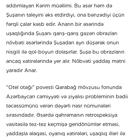
addımlayan Kərim müəllimi. Bu əsər həm də
Şuşanın taleyini əks etdirdiyi, ona bənzədiyi üçün
fərqli çalar kəsb edir. Anarın bir əsərində
uşaqlığında Şuşanı qarış-qarış gəzən obrazları
növbəti əsərlərində Şuşadan ayrı düşərək onun
nisgili ilə qol-boyun dolaşırlar. Şuşa bu obrazların
ancaq xatirələrində yer alır. Nöbvəti yaddaş mətni
yaradır Anar.
"Otel otağı" povesti Qarabağ mövzusu fonunda
Azərbaycan cəmiyyəti və ziyalısı probleminin bədii
təcəssümünü verən dəyərli nəsr nümunələri
sırasındadır. Əsərdə qəhrəmanın retrospeksiya
vasitəsilə tez-tez keçmişə geridönümlər etməsi,
yaddaşla əlaqəsi, oyanıq xatirələri, uşaqlıq illəri ilə