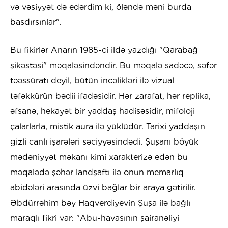
və vəsiyyət də edərdim ki, öləndə məni burda
basdırsınlar".
Bu fikirlər Anarın 1985-ci ildə yazdığı "Qarabağ
şikəstəsi" məqaləsindəndir. Bu məqalə sadəcə, səfər
təəssüratı deyil, bütün incəlikləri ilə vizual
təfəkkürün bədii ifadəsidir. Hər zarafat, hər replika,
əfsanə, hekayət bir yaddaş hadisəsidir, mifoloji
çalarlarla, mistik aura ilə yüklüdür. Tarixi yaddaşın
gizli canlı işarələri səciyyəsindədi. Şuşanı böyük
mədəniyyət məkanı kimi xarakterizə edən bu
məqalədə şəhər landşaftı ilə onun memarlıq
abidələri arasında üzvi bağlar bir araya gətirilir.
Əbdürrəhim bəy Haqverdiyevin Şuşa ilə bağlı
maraqlı fikri var: "Abu-havasının şairanəliyi