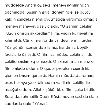
müddətdə Anara öz şəxsi mənəvi ağrılarından
qaçmaqda, Şuşanın işğal dönəmində isə bütöv
xalqın içindəki nisgili ovutmaqda yardımçı olmaqla
mənəvi mahiyyət daşıyıcısıdır: "O zaman çəkilən
"Uzun ömrün akkordları" filmi, yəqin ki, həyatımı
xilas etdi. Çünki mən onda valideynlərimi itirdim.
Yüz günün içərisində ailəmiz, kəndimiz böyük
faciələrlə üzləşdi. O film isə mütləq çəkilməli idi,
çəkilişi saxlamaq olmazdı. O zaman mən məhz o
filmə aludə oldum. O qədər problem çıxırdı ki,
qismən başım qarışırdı. Həmin müddətdə roman,
əsər, hekayə yaza bilmədim və filmin çəkilişi ilə
məşğul oldum. Allaha şükür ki, o filmi çəkə bildik.
Şuşa da, rəhmətlik Qədir Rüstəmovun səsi də elə o
kadrlarda qaldı" (Anar).