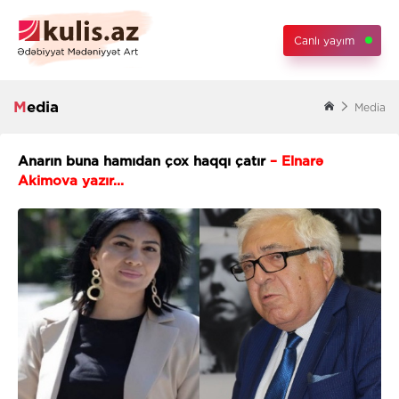
Canlı yayım
Media
Media
Anarın buna hamıdan çox haqqı çatır
– Elnarə
Akimova yazır...