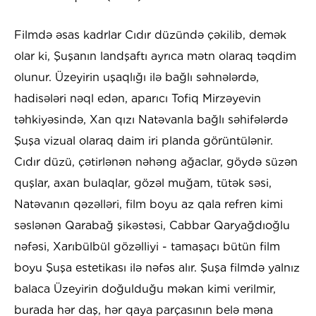
Filmdə əsas kadrlar Cıdır düzündə çəkilib, demək
olar ki, Şuşanın landşaftı ayrıca mətn olaraq təqdim
olunur. Üzeyirin uşaqlığı ilə bağlı səhnələrdə,
hadisələri nəql edən, aparıcı Tofiq Mirzəyevin
təhkiyəsində, Xan qızı Natəvanla bağlı səhifələrdə
Şuşa vizual olaraq daim iri planda görüntülənir.
Cıdır düzü, çətirlənən nəhəng ağaclar, göydə süzən
quşlar, axan bulaqlar, gözəl muğam, tütək səsi,
Natəvanın qəzəlləri, film boyu az qala refren kimi
səslənən Qarabağ şikəstəsi, Cabbar Qaryağdıoğlu
nəfəsi, Xarıbülbül gözəlliyi - tamaşaçı bütün film
boyu Şuşa estetikası ilə nəfəs alır. Şuşa filmdə yalnız
balaca Üzeyirin doğulduğu məkan kimi verilmir,
burada hər daş, hər qaya parçasının belə məna