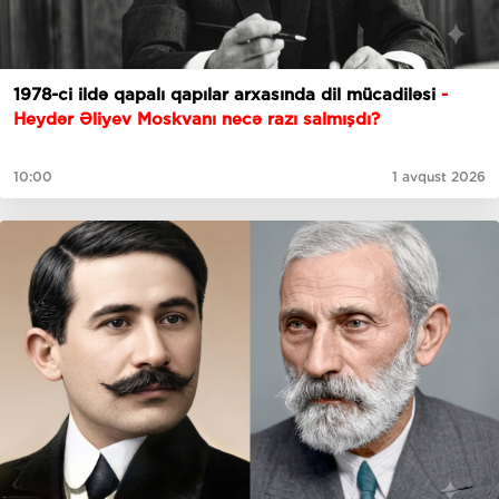
1978-ci ildə qapalı qapılar arxasında dil mücadiləsi
-
Heydər Əliyev Moskvanı necə razı salmışdı?
10:00
1 avqust 2026