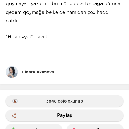
qoymayan yazıçının bu müqəddəs torpağa qürurla
qədəm qoymağa bəlkə də hamıdan çox haqqı
çatdı.
“Ədəbiyyat” qəzeti
Elnarə Akimova
3848 dəfə oxunub
Paylaş