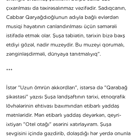
çıxarılması da təxirəsalınmaz vəzifədir. Sadıqcanın,
Cabbar Qaryağdıoğlunun adıyla bağlı evlərdən
musiqi həyatının canlandırılması üçün səmərəli
istifadə etmək olar. Şuşa təbiətin, tarixin bizə bəxş
etdiyi gözəl, nadir muzeydir. Bu muzeyi qorumalı,
zənginləşdirməli, dünyaya tanıtmalıyıq".
***
İstər "Uzun ömrün akkordları", istərsə də "Qarabağ
şikəstəsi" yazısı Şuşa landşaftının tarixi, etnoqrafik
lövhələrinin ehtivası baxımından etibarlı yaddaş
mətnləridir. Mən etibarlı yaddaş deyərkən, qeyri-
ixtiyarı "Otel otağı" əsərini xatırlayıram. Şuşa
sevgisini içində gəzdirib, dolaşdığı hər yerdə onunla