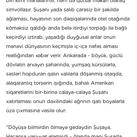
biri kimi mənalanmır, həm də qutsal məkan olaraq
simvollaşır. Şuşanı yada salıb çarəsiz bir şəkildə
ağlaması, həyatının son dəqiqələrində otel otağında
köməksiz qaldığı anda belə itirdiyi torpağı ilə bağlı
keçirdiyi iztirab, yaşadığı duyğusal anlar onun
mənəvi dünyasının keçmişlə iç-içə nəfəs alması
reallığından xəbər verir. Ankarada - böyük, güclü
dövlətin arxayın şəhərində, yumşaq kürsülərlə,
səsləri hopduran qalın xalılarla döşənmiş otaqda,
alaqaranlıq torşerin işığında, bahalı Amerikan
siqaretlərini bir-birinə calaya-calaya Şuşanı
xatırlaması onun daxilindəki ağrının qatı boyalarla
üzə çıxmasına vəsilə olur:
"Döyüşə bilmirdin ölməyə gedəydin Şuşaya.
Haçansa vəsiyyət eləmişdi - öləndə məni Şuşada