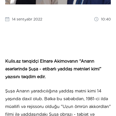
14 sentyabr 2022
10:40
Kulis.az tənqidçi Elnarə Akimovanın “Anarın
əsərlərində Şuşa - etibarlı yaddaş mətnləri kimi”
yazısını təqdim edir.
Şuşa Anarın yaradıcılığına yaddaş mətni kimi 14
yaşında daxil olub. Bəlkə bu səbəbdən, 1981-ci ildə
müəllifi və rejissoru olduğu "Uzun ömrün akkordları"
filmi ilə yaddaşındakı Şuşa obrazı - təbiət və