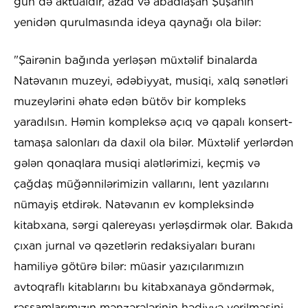
gün də aktualdır, azad və abadlaşan Şuşanın
yenidən qurulmasında ideya qaynağı ola bilər:
"Şairənin bağında yerləşən müxtəlif binalarda
Natəvanın muzeyi, ədəbiyyat, musiqi, xalq sənətləri
muzeylərini əhatə edən bütöv bir kompleks
yaradılsın. Həmin kompleksə açıq və qapalı konsert-
tamaşa salonları da daxil ola bilər. Müxtəlif yerlərdən
gələn qonaqlara musiqi alətlərimizi, keçmiş və
çağdaş müğənnilərimizin vallarını, lent yazılarını
nümayiş etdirək. Natəvanın ev kompleksində
kitabxana, sərgi qalereyası yerləşdirmək olar. Bakıda
çıxan jurnal və qəzetlərin redaksiyaları buranı
hamiliyə götürə bilər: müasir yazıçılarımızın
avtoqraflı kitablarını bu kitabxanaya göndərmək,
rəssamlarımızın mənzərələrinin hədiyyə verilməsini