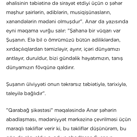
əhalisinin təbiətinə də sirayət etdiyi üçün o şəhər
məşhur şairlərin, ədiblərin, musiqişünasların,
xanəndələrin mədəni olmuşdur". Anar da yazısında
eyni məqama vurğu salır: "Şahanə bir vüqarı var
Şuşanın. Elə bil o ömrümüzü bütün adiliklərdən,
xırdaçılıqlardan təmizləyir, ayırır, içəri dünyamızı
arıtlayır, duruldur, bizi gündəlik həyatımızın, tanış
dünyamızın fövqünə qaldırır.
Şuşanın ülviyyəti onun təkrarsız təbiətiylə, tarixiylə,
taleyilə bağlıdır".
"Qarabağ şikəstəsi" məqaləsində Anar şəhərin
abadlaşması, mədəniyyət mərkəzinə çevrilməsi üçün
maraqlı təkliflər verir ki, bu təkliflər düşünürəm, bu