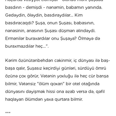
basdırın - demişdi - nənəmin, babamın yanında.
Gedəydin, öləydin, basdıraydılar... Kim
basdıracaqdı? Şuşa, onun Şuşası, babasının,
nənəsinin, anasının Şuşası düşmən əlindəydi.
Ermənilər buraxardılar onu Şuşaya? Ölməyə də
buraxmazdılar heç...".
Kərim özünütənbehdən cəkinmir, iç dünyası ilə baş-
başa qalır, Şuşasız keçirdiyi günləri, sürdüyü ömrü
özünə çox görür, Vətənin yoxluğu ilə heç cür barışa
bilmir, Vətənsiz "ölüm qoxan" bir otel otağında
dünyasını dəyişmək hissi ona əzab versə də, qəfil
haqlayan ölümdən yaxa qurtara bilmir.
***