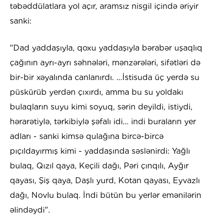
təbəddülatlara yol açır, aramsız nisgil içində əriyir
sanki:
"Dad yaddaşıyla, qoxu yaddaşıyla bərabər uşaqlıq
çağının ayrı-ayrı səhnələri, mənzərələri, sifətləri də
bir-bir xəyalında canlanırdı. ...İstisuda üç yerdə su
püskürüb yerdən çıxırdı, amma bu su yoldakı
bulaqların suyu kimi soyuq, sərin deyildi, istiydi,
hərarətiylə, tərkibiylə şəfalı idi... indi buraların yer
adları - sanki kimsə qulağına bircə-bircə
pıçıldayırmış kimi - yaddaşında səslənirdi: Yağlı
bulaq, Qızıl qaya, Keçili dağı, Pəri çınqılı, Ayğır
qayası, Şiş qaya, Daşlı yurd, Kotan qayası, Eyvazlı
dağı, Novlu bulaq. İndi bütün bu yerlər emənilərin
əlindəydi".