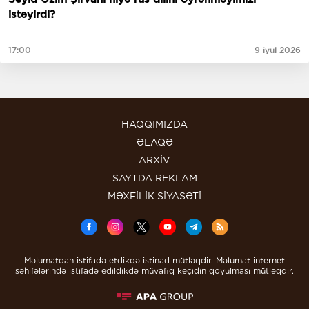
istəyirdi?
17:00
9 iyul 2026
HAQQIMIZDA
ƏLAQƏ
ARXİV
SAYTDA REKLAM
MƏXFİLİK SİYASƏTİ
Məlumatdan istifadə etdikdə istinad mütləqdir. Məlumat internet
səhifələrində istifadə edildikdə müvafiq keçidin qoyulması mütləqdir.