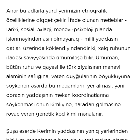
Anar bu adlarla yurd yerimizin etnoqrafik
özəlliklərinə diqqət çəkir. İfadə olunan mətləblər -
tarixi, sosial, əxlaqi, mənəvi-psixoloji planda
işlənməyindən asılı olmayaraq - milli yaddaşın
qatları üzərində kökləndiyindəndir ki, xalq ruhunun
ifadəsi səviyyəsində ümumiləşə bilir. Ümumən,
bütün ruhu və qayəsi ilə türk ziyalısının mənəvi
aləminin saflığına, vətən duyğularının böyüklüyünə
söykənən əsərdə bu məqamların yer alması, yəni
obrazın yaddaşının məkan koordinatlarına
söykənməsi onun kimliyinə, haradan gəlməsinə
rəvac verən genetik kod kimi mənalanır.
Şuşa əsərdə Kərimin yaddaşının yanıq yerlərindən