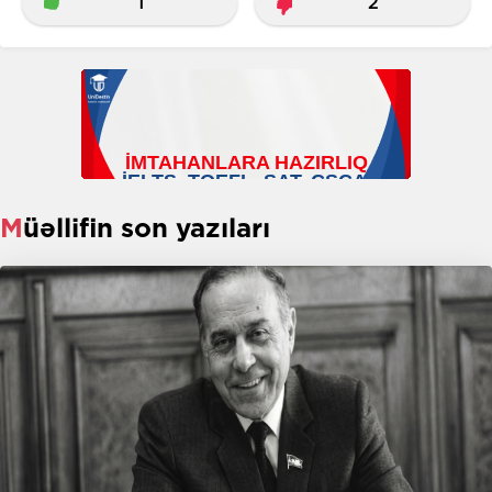
1
2
Müəllifin son yazıları