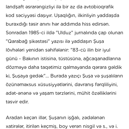
landşaft əsrarəngizliyi ilə bir az da avtobioqrafik
kod səciyyəsi daşıyır. Uşaqlığın, ilkinliyin yaddaşda
buraxdığı təsir anını hər addımda hiss edirsən.
Sonradan 1985-ci ildə "Ulduz" jurnalında çap olunan
"Qarabağ şikəstəsi" yazısı ilə yaddaşın Şuşa
lövhələri yenidən səhifələnir: "83-cü ilin bir iyul
günü - Bakının istisinə, tüstüsünə, ağcaqanadlarına
dözməyə daha taqətimiz qalmayanda qərara gəldik
ki, Şuşaya gedək"... Burada yazıçı Şuşa və şuşalıların
özünəməxsus xüsusiyyətlərini, davranış fərqliliyini,
adət-ənənə və yaşam tərzlərini, mühit özəlliklərini
təsvir edir.
Aradan keçən illər, Şuşanın işğalı, zədələnən
xatirələr, itirilən keçmiş, boy verən nisgil və s., və i.