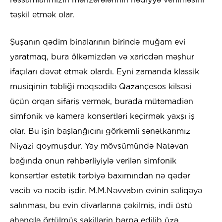
təşkil etmək olar.
Şuşanın qədim binalarının birində muğam evi
yaratmaq, bura ölkəmizdən və xaricdən məşhur
ifaçıları dəvət etmək olardı. Eyni zamanda klassik
musiqinin təbliği məqsədilə Qazançesos kilsəsi
üçün orqan sifariş vermək, burada mütəmadiən
simfonik və kamera konsertləri keçirmək yaxşı iş
olar. Bu işin başlanğıcını görkəmli sənətkarımız
Niyazi qoymuşdur. Yay mövsümündə Natəvan
bağında onun rəhbərliyiylə verilən simfonik
konsertlər estetik tərbiyə baxımından nə qədər
vacib və nəcib işdir. M.M.Nəvvabın evinin səliqəyə
salınması, bu evin divarlarına çəkilmiş, indi üstü
əhənglə örtülmüş şəkillərin bərpa edilib üzə