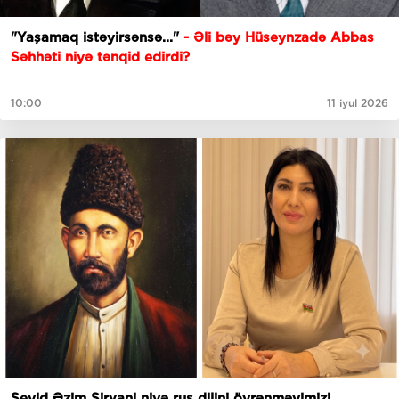
"Yaşamaq istəyirsənsə..."
- Əli bəy Hüseynzadə Abbas
Səhhəti niyə tənqid edirdi?
10:00
11 iyul 2026
Seyid Əzim Şirvani niyə rus dilini öyrənməyimizi