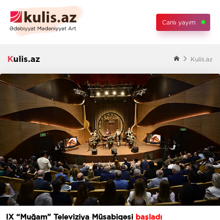
Canlı yayım
Kulis.az
Kulis.az
IX “Muğam” Televiziya Müsabiqəsi
başladı