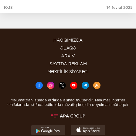
10:18
14 fevral 2025
HAQQIMIZDA
ƏLAQƏ
ARXİV
SAYTDA REKLAM
MƏXFİLİK SİYASƏTİ
Məlumatdan istifadə etdikdə istinad mütləqdir. Məlumat internet
səhifələrində istifadə edildikdə müvafiq keçidin qoyulması mütləqdir.