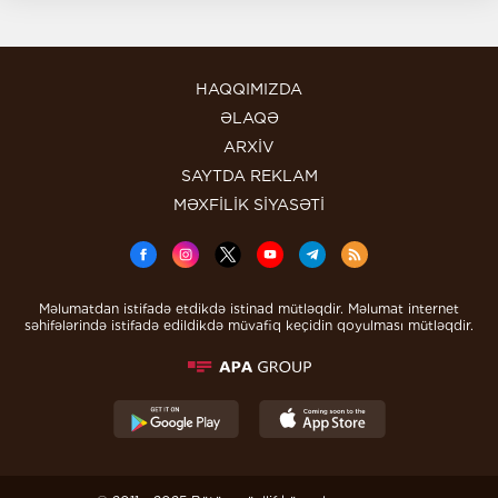
HAQQIMIZDA
ƏLAQƏ
ARXİV
SAYTDA REKLAM
MƏXFİLİK SİYASƏTİ
Məlumatdan istifadə etdikdə istinad mütləqdir. Məlumat internet
səhifələrində istifadə edildikdə müvafiq keçidin qoyulması mütləqdir.