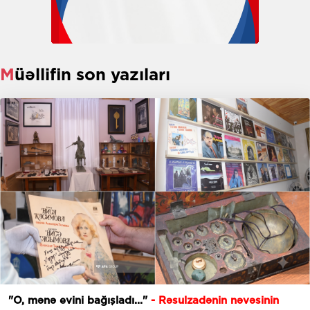
Müəllifin son yazıları
"O, mənə evini bağışladı..."
- Rəsulzadənin nəvəsinin