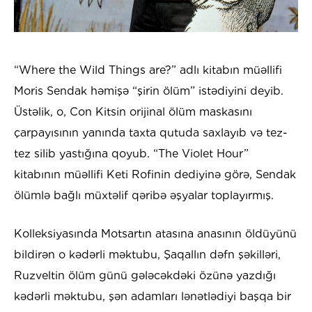
“Where the Wild Things are?” adlı kitabın müəllifi
Moris Sendak həmişə “şirin ölüm” istədiyini deyib.
Üstəlik, o, Con Kitsin orijinal ölüm maskasını
çarpayısının yanında taxta qutuda saxlayıb və tez-
tez silib yastığına qoyub. “The Violet Hour”
kitabının müəllifi Keti Rofinin dediyinə görə, Sendak
ölümlə bağlı müxtəlif qəribə əşyalar toplayırmış.
Kolleksiyasında Motsartın atasına anasının öldüyünü
bildirən o kədərli məktubu, Şaqallın dəfn şəkilləri,
Ruzveltin ölüm günü gələcəkdəki özünə yazdığı
kədərli məktubu, şən adamları lənətlədiyi başqa bir