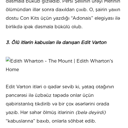
dəsmala büküb gizlədib. Persi Şellinin ürəyi Merinin
ölümündən illər sonra daxıldan çıxıb. O, şairin yaxın
dostu Con Kits üçün yazdığı “Adonais” elegiyası ilə
birlikdə ipək dəsmala bükülü olub.
3. Ölü itlərin kabusları ilə danışan Edit Varton
Edit Varton itləri o qədər sevib ki, yataq otağının
pəncərəsi ilə üzbəüz təpədə onlar üçün
qəbiristanlıq tikdirib və bir çox əsərlərini orada
yazıb. Hər səhər ölmüş itlərinin
(belə deyirdi)
“kabuslarına” baxıb, onlarla söhbət edib.