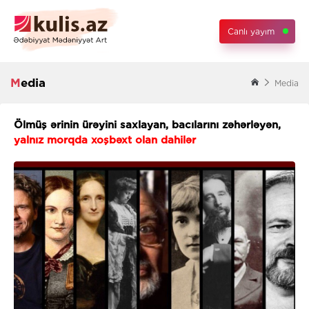
Canlı yayım
Media
Media
Ölmüş ərinin ürəyini saxlayan, bacılarını zəhərləyən,
yalnız morqda xoşbəxt olan dahilər