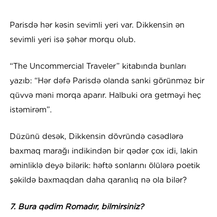
Parisdə hər kəsin sevimli yeri var. Dikkensin ən
sevimli yeri isə şəhər morqu olub.
“The Uncommercial Traveler” kitabında bunları
yazıb: “Hər dəfə Parisdə olanda sanki görünməz bir
qüvvə məni morqa aparır. Halbuki ora getməyi heç
istəmirəm”.
Düzünü desək, Dikkensin dövründə cəsədlərə
baxmaq marağı indikindən bir qədər çox idi, lakin
əminliklə deyə bilərik: həftə sonlarını ölülərə poetik
şəkildə baxmaqdan daha qaranlıq nə ola bilər?
7. Bura qədim Romadır, bilmirsiniz?