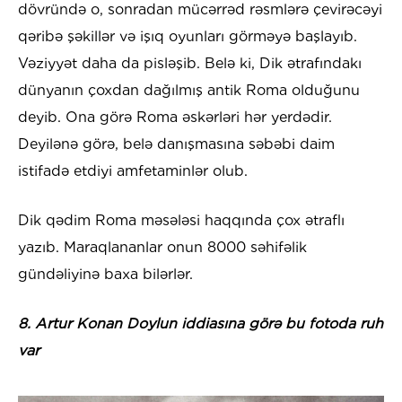
dövründə o, sonradan mücərrəd rəsmlərə çevirəcəyi
qəribə şəkillər və işıq oyunları görməyə başlayıb.
Vəziyyət daha da pisləşib. Belə ki, Dik ətrafındakı
dünyanın çoxdan dağılmış antik Roma olduğunu
deyib. Ona görə Roma əskərləri hər yerdədir.
Deyilənə görə, belə danışmasına səbəbi daim
istifadə etdiyi amfetaminlər olub.
Dik qədim Roma məsələsi haqqında çox ətraflı
yazıb. Maraqlananlar onun 8000 səhifəlik
gündəliyinə baxa bilərlər.
8. Artur Konan Doylun iddiasına görə bu fotoda ruh
var