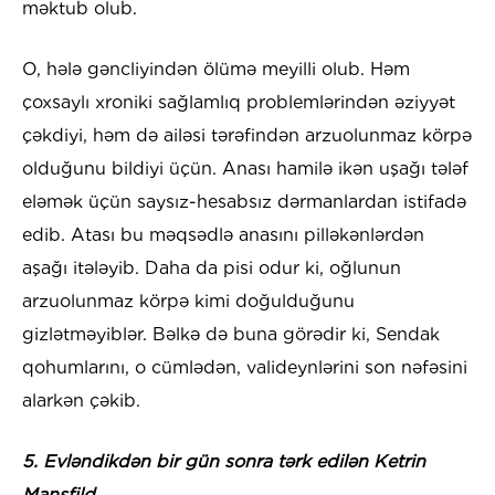
məktub olub.
O, hələ gəncliyindən ölümə meyilli olub. Həm
çoxsaylı xroniki sağlamlıq problemlərindən əziyyət
çəkdiyi, həm də ailəsi tərəfindən arzuolunmaz körpə
olduğunu bildiyi üçün. Anası hamilə ikən uşağı tələf
eləmək üçün saysız-hesabsız dərmanlardan istifadə
edib. Atası bu məqsədlə anasını pilləkənlərdən
aşağı itələyib. Daha da pisi odur ki, oğlunun
arzuolunmaz körpə kimi doğulduğunu
gizlətməyiblər. Bəlkə də buna görədir ki, Sendak
qohumlarını, o cümlədən, valideynlərini son nəfəsini
alarkən çəkib.
5. Evləndikdən bir gün sonra tərk edilən Ketrin
Mansfild