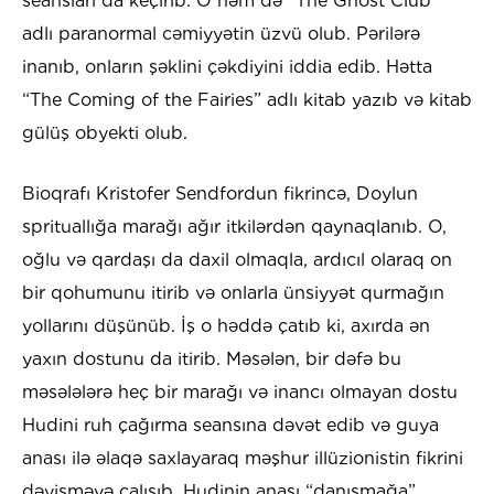
seansları da keçirib. O həm də “The Ghost Club”
adlı paranormal cəmiyyətin üzvü olub. Pərilərə
inanıb, onların şəklini çəkdiyini iddia edib. Hətta
“The Coming of the Fairies” adlı kitab yazıb və kitab
gülüş obyekti olub.
Bioqrafı Kristofer Sendfordun fikrincə, Doylun
sprituallığa marağı ağır itkilərdən qaynaqlanıb. O,
oğlu və qardaşı da daxil olmaqla, ardıcıl olaraq on
bir qohumunu itirib və onlarla ünsiyyət qurmağın
yollarını düşünüb. İş o həddə çatıb ki, axırda ən
yaxın dostunu da itirib. Məsələn, bir dəfə bu
məsələlərə heç bir marağı və inancı olmayan dostu
Hudini ruh çağırma seansına dəvət edib və guya
anası ilə əlaqə saxlayaraq məşhur illüzionistin fikrini
dəyişməyə çalışıb. Hudinin anası “danışmağa”