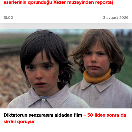
əsərlərinin qorunduğu Xəzər muzeyindən reportaj
15:00
3 avqust 2026
Diktatorun senzurasını aldadan film
– 50 ildən sonra da
sirrini qoruyur