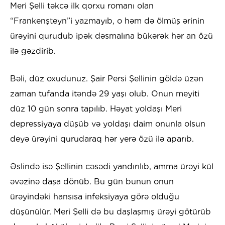
Meri Şelli təkcə ilk qorxu romanı olan
“Frankenşteyn”i yazmayıb, o həm də ölmüş ərinin
ürəyini qurudub ipək dəsmalına bükərək hər an özü
ilə gəzdirib.
Bəli, düz oxudunuz. Şair Persi Şellinin göldə üzən
zaman tufanda itəndə 29 yaşı olub. Onun meyiti
düz 10 gün sonra tapılıb. Həyat yoldaşı Meri
depressiyaya düşüb və yoldaşı daim onunla olsun
deyə ürəyini qurudaraq hər yerə özü ilə aparıb.
Əslində isə Şellinin cəsədi yandırılıb, amma ürəyi kül
əvəzinə daşa dönüb. Bu gün bunun onun
ürəyindəki hansısa infeksiyaya görə olduğu
düşünülür. Meri Şelli də bu daşlaşmış ürəyi götürüb