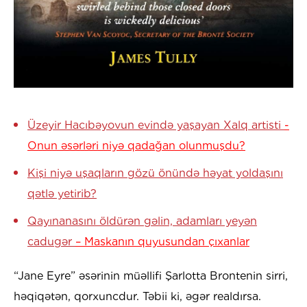
Üzeyir Hacıbəyovun evində yaşayan Xalq artisti
-
Onun əsərləri niyə qadağan olunmuşdu?
Kişi niyə uşaqların gözü önündə həyat yoldaşını
qətlə yetirib?
Qayınanasını öldürən gəlin, adamları yeyən
cadugər
– Maskanın quyusundan çıxanlar
“Jane Eyre” əsərinin müəllifi Şarlotta Brontenin sirri,
həqiqətən, qorxuncdur. Təbii ki, əgər realdırsa.