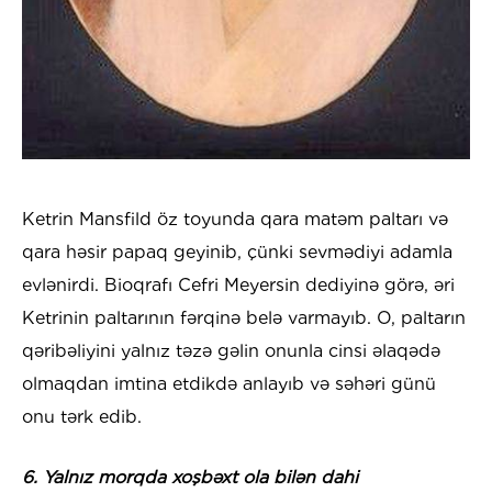
Ketrin Mansfild öz toyunda qara matəm paltarı və
qara həsir papaq geyinib, çünki sevmədiyi adamla
evlənirdi. Bioqrafı Cefri Meyersin dediyinə görə, əri
Ketrinin paltarının fərqinə belə varmayıb. O, paltarın
qəribəliyini yalnız təzə gəlin onunla cinsi əlaqədə
olmaqdan imtina etdikdə anlayıb və səhəri günü
onu tərk edib.
6. Yalnız morqda xoşbəxt ola bilən dahi