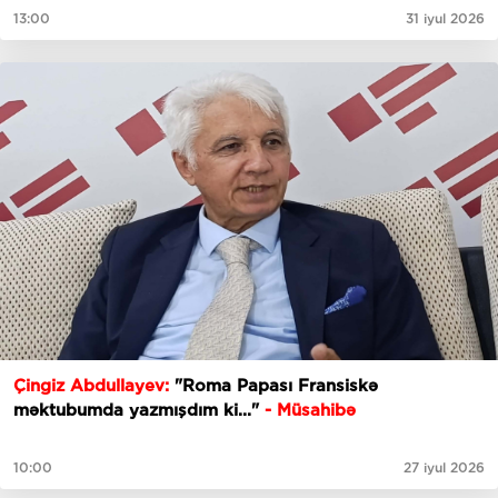
13:00
31 iyul 2026
Çingiz Abdullayev:
"Roma Papası Fransiskə
məktubumda yazmışdım ki..."
- Müsahibə
10:00
27 iyul 2026