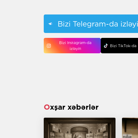
Bizi Telegram-da izləy
Bizi Instagram-da
Bizi TikTok-da 
izləyin
Oxşar xəbərlər