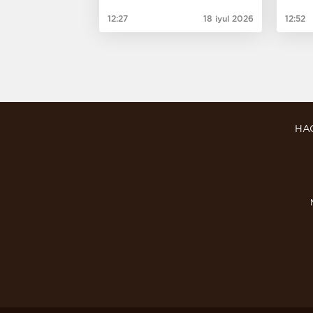
12:27
18 iyul 2026
12:52
HA