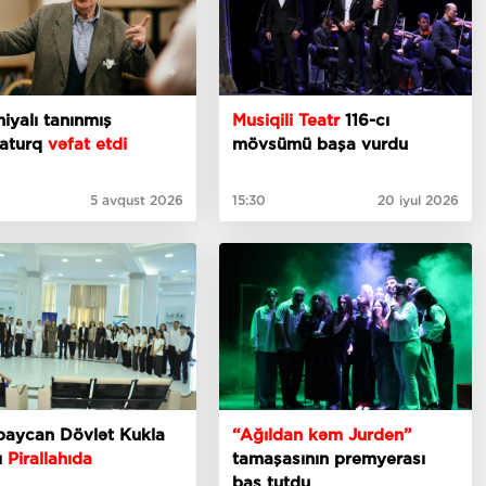
niyalı tanınmış
Musiqili Teatr
116-cı
aturq
vəfat etdi
mövsümü başa vurdu
5 avqust 2026
15:30
20 iyul 2026
baycan Dövlət Kukla
“Ağıldan kəm Jurden”
ı
Pirallahıda
tamaşasının premyerası
baş tutdu