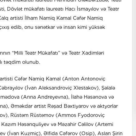
isti, Dövlət mükafatı laureatı Hacı İsmayılov və Teatr
 Xalq artisti İlham Namiq Kamal Cəfər Namiq
ıxış edib, onu sənətkar və insan kimi yüksək
nın “Milli Teatr Mükafatı” və Teatr Xadimləri
alı təqdim olunub.
 artisti Cəfər Namiq Kamal (Anton Antonoviç
Cəbrayılov (İvan Aleksandroviç Xlestakov), Şəlalə
əhmədova (Anna Andreyevna), İlahə Həsənova və
a), Əməkdar artist Rəşad Bəxtiyarov və aktyorlar
opov), Rüstəm Rüstəmov (Ammos Fyodoroviç
r Kazım Həsənquliyev və Məzahir Cəlilov (Artemi
ev (İvan Kuzmiç), Əlfida Cəfərov (Osip), Aslan Şirin