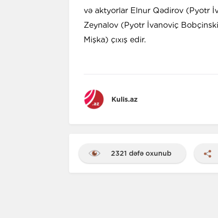
və aktyorlar Elnur Qədirov (Pyotr 
Zeynalov (Pyotr İvanoviç Bobçinski
Mişka) çıxış edir.
Kulis.az
2321 dəfə oxunub