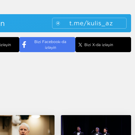
in
t.me/kulis_az
Bizi Facebook-da
izləyin
Bizi X-da izləyin
izləyin