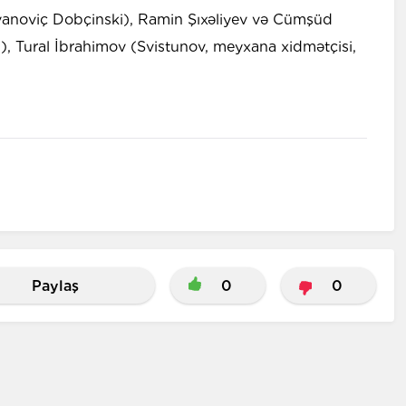
İvanoviç Dobçinski), Ramin Şıxəliyev və Cümşüd
), Tural İbrahimov (Svistunov, meyxana xidmətçisi,
Paylaş
0
0