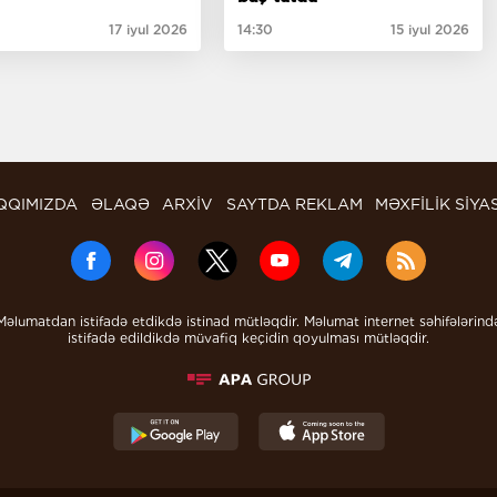
17 iyul 2026
14:30
15 iyul 2026
QQIMIZDA
ƏLAQƏ
ARXİV
SAYTDA REKLAM
MƏXFİLİK SİYA
Məlumatdan istifadə etdikdə istinad mütləqdir. Məlumat internet səhifələrind
istifadə edildikdə müvafiq keçidin qoyulması mütləqdir.