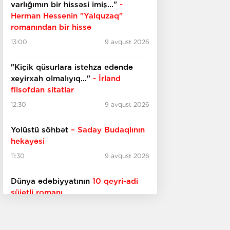
varlığımın bir hissəsi imiş..."
-
Herman Hessenin "Yalquzaq"
romanından bir hissə
13:00
9 avqust 2026
"Kiçik qüsurlara istehza edəndə
xeyirxah olmalıyıq..."
- İrland
filsofdan sitatlar
12:30
9 avqust 2026
Yolüstü söhbət
– Saday Budaqlının
hekayəsi
11:30
9 avqust 2026
Dünya ədəbiyyatının
10 qeyri-adi
süjetli romanı
10:30
9 avqust 2026