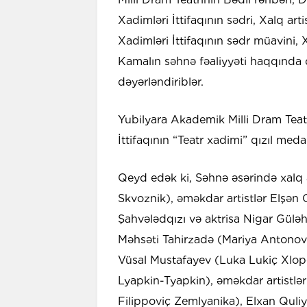
Xadimləri İttifaqının sədri, Xalq art
Xadimləri İttifaqının sədr müavini,
Kamalın səhnə fəaliyyəti haqqında ç
dəyərləndiriblər.
Yubilyara Akademik Milli Dram Teatrı
İttifaqının “Teatr xadimi” qızıl med
Qeyd edək ki, Səhnə əsərində xalq
Skvoznik), əməkdar artistlər Elşən 
Şahvələdqızı və aktrisa Nigar Gül
Məhsəti Tahirzadə (Mariya Antonovn
Vüsal Mustafayev (Luka Lukiç Xl
Lyapkin-Tyapkin), əməkdar artistlə
Filippoviç Zemlyanika), Elxan Quliy