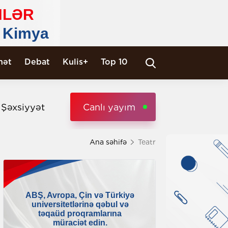
nət
Debat
Kulis+
Top 10
i Şəxsiyyət
Canlı yayım
Ana səhifə
Teatr