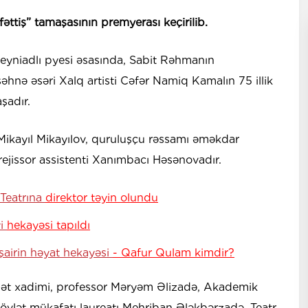
ttiş” tamaşasının premyerası keçirilib.
n eyniadlı pyesi əsasında, Sabit Rəhmanın
səhnə əsəri Xalq artisti Cəfər Namiq Kamalın 75 illik
şadır.
 Mikayıl Mikayılov, quruluşçu rəssamı əməkdar
rejissor assistenti Xanımbacı Həsənovadır.
Teatrına
direktor təyin olundu
yi
hekayəsi tapıldı
airin həyat hekayəsi
- Qafur Qulam kimdir?
t xadimi, professor Məryəm Əlizadə, Akademik
 Dövlət mükafatı laureatı Mehriban Ələkbərzadə, Teatr