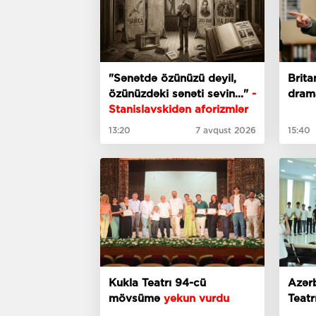
"Sənətdə özünüzü deyil,
Brita
özünüzdəki sənəti sevin..."
-
dram
Stanislavskidən aforizmlər
13:20
7 avqust 2026
15:40
Kukla Teatrı 94-cü
Azər
mövsümə
yekun vurdu
Teatr