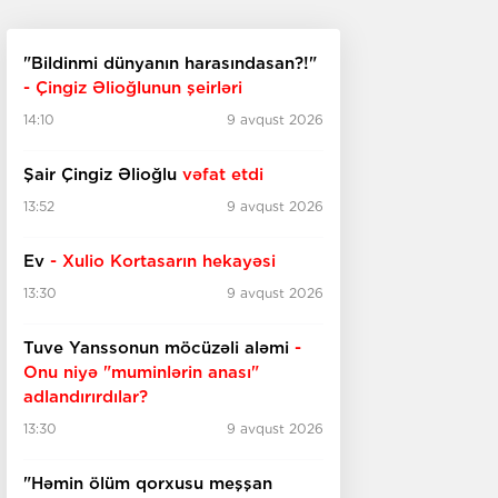
"Bildinmi dünyanın harasındasan?!"
- Çingiz Əlioğlunun şeirləri
14:10
9 avqust 2026
Şair Çingiz Əlioğlu
vəfat etdi
13:52
9 avqust 2026
Ev
- Xulio Kortasarın hekayəsi
13:30
9 avqust 2026
Tuve Yanssonun möcüzəli aləmi
-
Onu niyə "muminlərin anası"
adlandırırdılar?
13:30
9 avqust 2026
"Həmin ölüm qorxusu meşşan