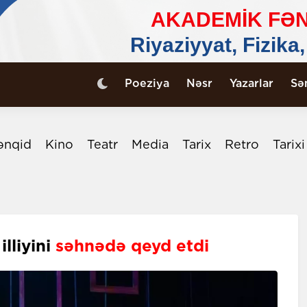
Poeziya
Nəsr
Yazarlar
Sə
ənqid
Kino
Teatr
Media
Tarix
Retro
Tarix
lliyini
səhnədə qeyd etdi