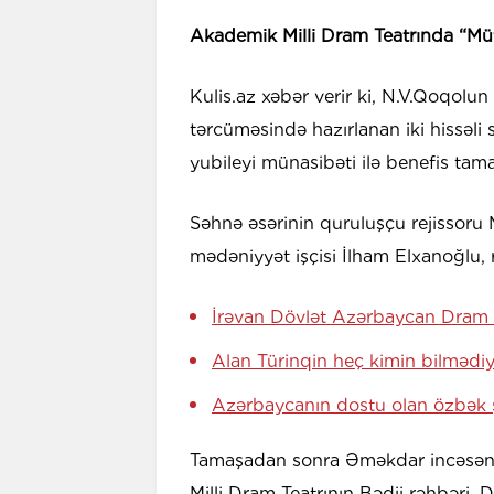
Akademik Milli Dram Teatrında “Müfə
Kulis.az xəbər verir ki, N.V.Qoqolu
tərcüməsində hazırlanan iki hissəli 
yubileyi münasibəti ilə benefis tama
Səhnə əsərinin quruluşçu rejissoru
mədəniyyət işçisi İlham Elxanoğlu, 
İrəvan Dövlət Azərbaycan Dram 
Alan Türinqin heç kimin bilmədi
Azərbaycanın dostu olan özbək ş
Tamaşadan sonra Əməkdar incəsənə
Milli Dram Teatrının Bədii rəhbəri,