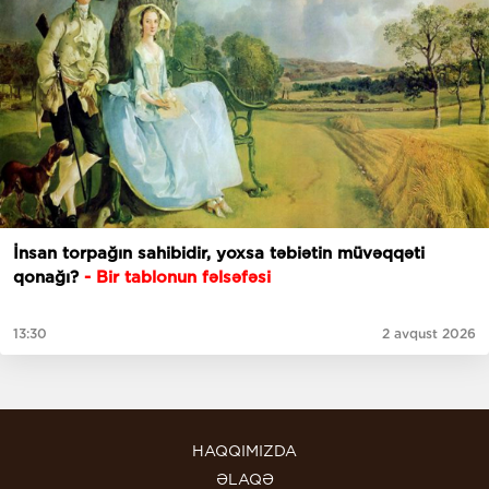
İnsan torpağın sahibidir, yoxsa təbiətin müvəqqəti
qonağı?
- Bir tablonun fəlsəfəsi
13:30
2 avqust 2026
HAQQIMIZDA
ƏLAQƏ