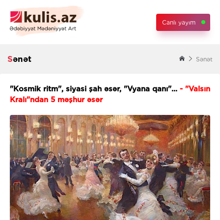
Canlı yayım
Sənət
Sənət
"Kosmik ritm", siyasi şah əsər, "Vyana qanı"...
- "Valsın
Kralı"ndan 5 məşhur əsər