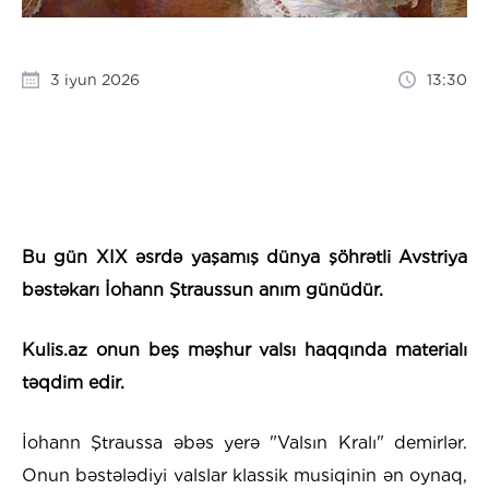
3 iyun 2026
13:30
Bu gün XIX əsrdə yaşamış dünya şöhrətli Avstriya
bəstəkarı İohann Ştraussun anım günüdür.
Kulis.az onun beş məşhur valsı haqqında materialı
təqdim edir.
İohann Ştraussa əbəs yerə "Valsın Kralı" demirlər.
Onun bəstələdiyi valslar klassik musiqinin ən oynaq,