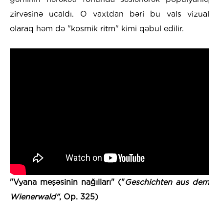
zirvəsinə ucaldı. O vaxtdan bəri bu vals vizual
olaraq həm də "kosmik ritm" kimi qəbul edilir.
"Vyana meşəsinin nağılları" ("
Geschichten aus dem
Wienerwald"
, Op. 325)