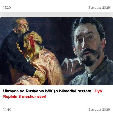
15:20
5 avqust 2026
Ukrayna və Rusiyanın bölüşə bilmədiyi rəssam -
İlya
Repinin 3 məşhur əsəri
14:40
5 avqust 2026