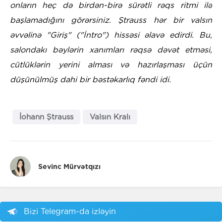
onların heç də birdən-birə sürətli rəqs ritmi ilə
başlamadığını görərsiniz. Ştrauss hər bir valsın
əvvəlinə "Giriş" ("İntro") hissəsi əlavə edirdi. Bu,
salondakı bəylərin xanımları rəqsə dəvət etməsi,
cütlüklərin yerini alması və hazırlaşması üçün
düşünülmüş dahi bir bəstəkarlıq fəndi idi.
İohann Ştrauss
Valsın Kralı
Sevinc Mürvətqızı
Bizi Telegram-da izləyin