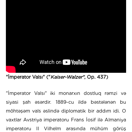
"İmperator Valsı" ("
Kaiser-Walzer"
, Op. 437)
"İmperator Valsı" iki monarxın dostluq rəmzi və
siyasi şah əsərdir. 1889-cu ildə bəstələnən bu
möhtəşəm vals əslində diplomatik bir addım idi. O
vaxtlar Avstriya imperatoru Frans İosif ilə Almaniya
imperatoru II Vilhelm arasında mühüm görüş