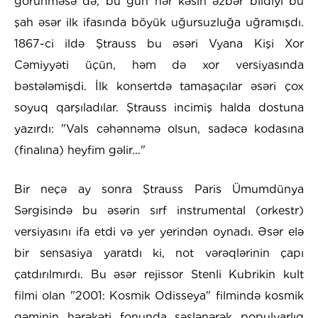
görünməsə də, bu gün hər kəsin əzbər bildiyi bu
şah əsər ilk ifasında böyük uğursuzluğa uğramışdı.
1867-ci ildə Ştrauss bu əsəri Vyana Kişi Xor
Cəmiyyəti üçün, həm də xor versiyasında
bəstələmişdi. İlk konsertdə tamaşaçılar əsəri çox
soyuq qarşıladılar. Ştrauss incimiş halda dostuna
yazırdı: "Vals cəhənnəmə olsun, sadəcə kodasına
(finalına) heyfim gəlir..."
Bir neçə ay sonra Ştrauss Paris Ümumdünya
Sərgisində bu əsərin sırf instrumental (orkestr)
versiyasını ifa etdi və yer yerindən oynadı. Əsər elə
bir sensasiya yaratdı ki, not vərəqlərinin çapı
çatdırılmırdı. Bu əsər rejissor Stenli Kubrikin kult
filmi olan "2001: Kosmik Odisseya" filmində kosmik
gəminin hərəkəti fonunda səslənərək populyarlıq