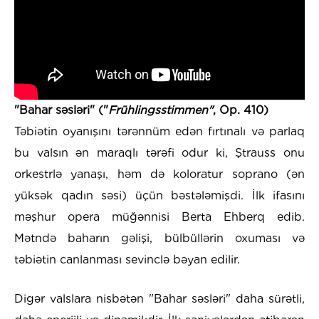
"Bahar səsləri" ("
Frühlingsstimmen"
, Op. 410)
Təbiətin oyanışını tərənnüm edən fırtınalı və parlaq
bu valsın ən maraqlı tərəfi odur ki, Ştrauss onu
orkestrlə yanaşı, həm də koloratur soprano (ən
yüksək qadın səsi) üçün bəstələmişdi. İlk ifasını
məşhur opera müğənnisi Berta Ehberq edib.
Mətndə baharın gəlişi, bülbüllərin oxuması və
təbiətin canlanması sevinclə bəyan edilir.
Digər valslara nisbətən "Bahar səsləri" daha sürətli,