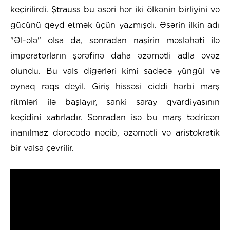
keçirilirdi. Ştrauss bu əsəri hər iki ölkənin birliyini və
gücünü qeyd etmək üçün yazmışdı. Əsərin ilkin adı
"Əl-ələ" olsa da, sonradan naşirin məsləhəti ilə
imperatorların şərəfinə daha əzəmətli adla əvəz
olundu. Bu vals digərləri kimi sadəcə yüngül və
oynaq rəqs deyil. Giriş hissəsi ciddi hərbi marş
ritmləri ilə başlayır, sanki saray qvardiyasının
keçidini xatırladır. Sonradan isə bu marş tədricən
inanılmaz dərəcədə nəcib, əzəmətli və aristokratik
bir valsa çevrilir.