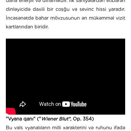
daha enerjili və dinamikdir. İlk saniyələrdən etibarən
dinləyicidə daxili bir coşğu və sevinc hissi yaradır.
İncəsənətdə bahar mövzusunun ən mükəmməl vizit
kartlarından biridir.
"Vyana qanı" ("
Wiener Blut"
, Op. 354)
Bu vals vyanalıların milli xarakterini və ruhunu ifadə