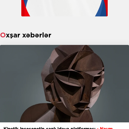
Oxşar xəbərlər
Kinetik incəsənətin canlı ideya platforması
- Naum