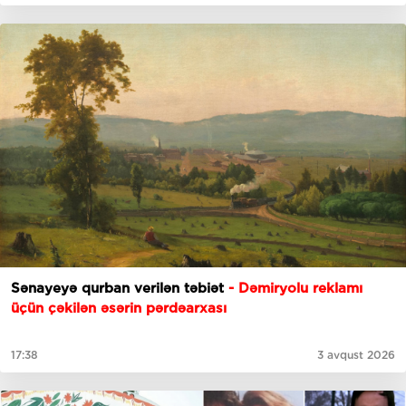
Sənayeyə qurban verilən təbiət
- Dəmiryolu reklamı
üçün çəkilən əsərin pərdəarxası
17:38
3 avqust 2026