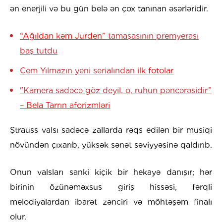
ən enerjili və bu gün belə ən çox tanınan əsərləridir.
“Ağıldan kəm Jurden”
tamaşasının premyerası
baş tutdu
Cem Yılmazın yeni serialından
ilk fotolar
"Kamera sadəcə göz deyil, o, ruhun pəncərəsidir”
– Bela Tarrın aforizmləri
Ştrauss valsı sadəcə zallarda rəqs edilən bir musiqi
növündən çıxarıb, yüksək sənət səviyyəsinə qaldırıb.
Onun valsları sanki kiçik bir hekayə danışır; hər
birinin özünəməxsus giriş hissəsi, fərqli
melodiyalardan ibarət zənciri və möhtəşəm finalı
olur.