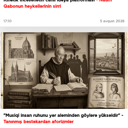
Qabonun heykəllərinin sirri
17:10
5 avqust 2026
"Musiqi insan ruhunu yer aləmindən göylərə yüksəldir" -
Tanınmış bəstəkardan aforizmlər