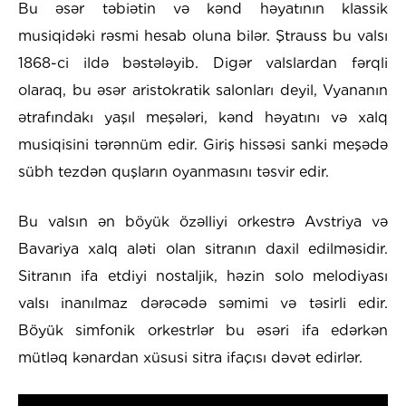
Bu əsər təbiətin və kənd həyatının klassik
musiqidəki rəsmi hesab oluna bilər. Ştrauss bu valsı
1868-ci ildə bəstələyib. Digər valslardan fərqli
olaraq, bu əsər aristokratik salonları deyil, Vyananın
ətrafındakı yaşıl meşələri, kənd həyatını və xalq
musiqisini tərənnüm edir. Giriş hissəsi sanki meşədə
sübh tezdən quşların oyanmasını təsvir edir.
Bu valsın ən böyük özəlliyi orkestrə Avstriya və
Bavariya xalq aləti olan sitranın daxil edilməsidir.
Sitranın ifa etdiyi nostaljik, həzin solo melodiyası
valsı inanılmaz dərəcədə səmimi və təsirli edir.
Böyük simfonik orkestrlər bu əsəri ifa edərkən
mütləq kənardan xüsusi sitra ifaçısı dəvət edirlər.