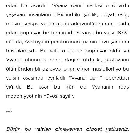
edən bir əsərdir. "Vyana qanı" ifadəsi o dövrdə
yaşayan insanların daxilindəki şənlik, həyat eşqi,
musiqi sevgisi və bir az da ərköyünlük ruhunu ifadə
edən populyar bir termin idi. Ştrauss bu valsı 1873-
cü ildə, Avstriya imperatorunun qızının toyu şərəfinə
bəstələmişdi. Bu vals o qədər populyar oldu və
Vyana ruhunu o qədər dəqiq tutdu ki, bəstəkarın
ölümündən bir az əvvəl onun digər musiqiləri və bu
valsın əsasında eyniadlı "Vyana qanı" operettası
yığıldı. Bu əsər bu gün də Vyananın rəqs
mədəniyyətinin nüvəsi sayılır.
***
Bütün bu valsları dinləyərkən diqqət yetirsəniz,