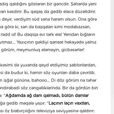
diq qaldığını göstərən bir gəncdir. Şəhərdə yeni
vari kəsdirir. Bu qaqaş da gedib eləcə düzəltdirir.
 deyir, verdiyim süd sənə haram olsun. Ona görə
Ona görə ki, sən də başqaları kimi modabazsan,
 rədd ol! Bu dəqiqə evi tərk elə! Yenidən bığların
ıtmaz... Yazıçının gəldiyi qənaət hekayədə yalnız
n görüm, meymunluq eləməyin, gicbəsərlər!
 kəsimi də yuxarıda qeyd etdiyimiz şablonlardan,
si də budur ki, həmin söz oyunları dəbə çevrilib.
nun işğal gününə, bahooo... Di döz görüm nə təhər
əndirəbadi söz cəngəlliklərində. Bir də gördün biri
: “
Ağdamda ağ dam qalmadı, bütün damlar
ağa gedib məqalə yazır: “
Laçının laçın vaxtları,
ı öz biabırçılığını televiziya səviyyəsinə qaldırır: