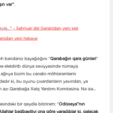
qın var”
.
eyla..."
- Şəhriyar del Geranidən yeni şeir
ranidən yeni hekayə
h bəndəniz bayağılığını “
Qarabağın qara günləri
”
ümə elətdirib dünya səviyyəsində nümayiş
a ağrıya bizim bu cənabi-möhtərəmlərin
adır ki, bu oyunu çıxardanların yaxından, ya
 azı Qarabağa Xalq Yardımı Komitəsinə. Nə isə...
sindəki bir qeydlə bitirirəm: “
Odisseya”nın
lahlar bədbəxtliyi ona görə yaradıblar ki, gələcək