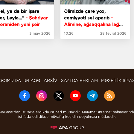
əl, ya da bir işarə
Əlimizdə çarə yox,
r, Leyla..."
- Şəhriyar
cəmiyyəti sel aparıb
-
eranidən yeni şeir
Aliminə, ağsaqqalına lağ
edən naqqallar
3 may 2026
10:26
28 fevral 2026
QQIMIZDA
ƏLAQƏ
ARXİV
SAYTDA REKLAM
MƏXFİLİK SİYA
Məlumatdan istifadə etdikdə istinad mütləqdir. Məlumat internet səhifələrind
istifadə edildikdə müvafiq keçidin qoyulması mütləqdir.