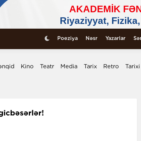
Poeziya
Nəsr
Yazarlar
Sə
ənqid
Kino
Teatr
Media
Tarix
Retro
Tarix
icbəsərlər!