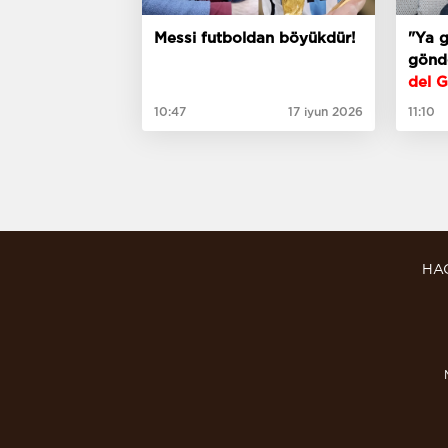
Messi futboldan böyükdür!
"Ya g
göndə
del G
10:47
17 iyun 2026
11:10
HA