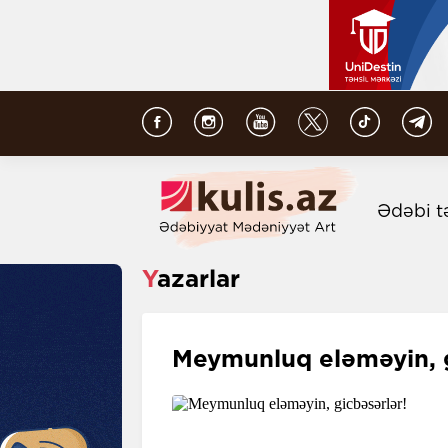
Ədəbi t
Yazarlar
Meymunluq eləməyin, g