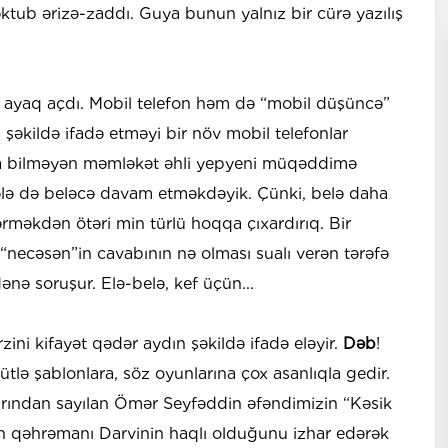
tub ərizə-zaddı. Guya bunun yalnız bir cürə yazılış
ə ayaq açdı. Mobil telefon həm də “mobil düşüncə”
” şəkildə ifadə etməyi bir növ mobil telefonlar
ula bilməyən məmləkət əhli yepyeni müqəddimə
lə də beləcə davam etməkdəyik. Çünki, belə daha
rməkdən ötəri min türlü hoqqa çıxardırıq. Bir
, “necəsən”in cavabının nə olması sualı verən tərəfə
ənə soruşur. Elə-belə, kef üçün...
ini kifayət qədər aydın şəkildə ifadə eləyir.
Dəb
!
ütlə şablonlara, söz oyunlarına çox asanlıqla gedir.
arından sayılan Ömər Seyfəddin əfəndimizin “Kəsik
nin qəhrəmanı Darvinin haqlı olduğunu izhar edərək