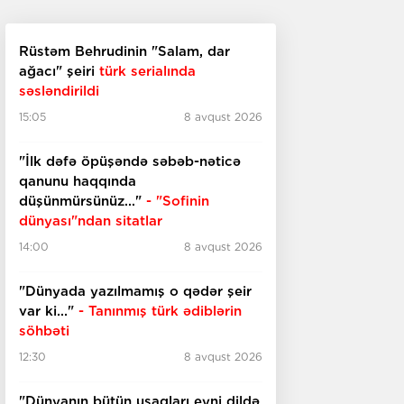
Rüstəm Behrudinin "Salam, dar
ağacı" şeiri
türk serialında
səsləndirildi
15:05
8 avqust 2026
"İlk dəfə öpüşəndə səbəb-nəticə
qanunu haqqında
düşünmürsünüz..."
- "Sofinin
dünyası"ndan sitatlar
14:00
8 avqust 2026
"Dünyada yazılmamış o qədər şeir
var ki..."
- Tanınmış türk ədiblərin
söhbəti
12:30
8 avqust 2026
​​​​​​​"Dünyanın bütün uşaqları eyni dildə