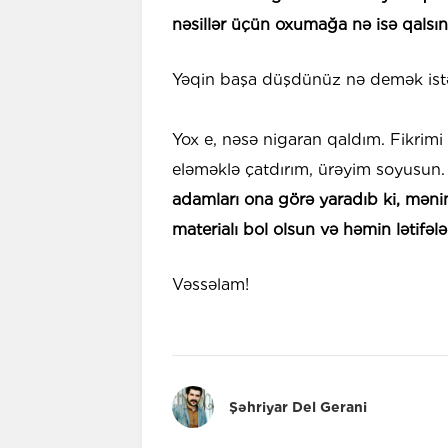
nəsillər üçün oxumağa nə isə qalsın
Yəqin başa düşdünüz nə demək ist
Yox e, nəsə nigaran qaldım. Fikrim
eləməklə çatdırım, ürəyim soyusun.
adamları ona görə yaradıb ki, məni
materialı bol olsun və həmin lətifələ
Vəssəlam!
Şəhriyar Del Gerani