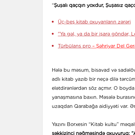
“
Şuşalı qaçqın yoxdur, Şuşasız qaç
Üç-beş kitab oxuyanların zərəri
"Ya gəl, ya da bir işarə göndər, L
Türbülans pro
– Şəhriyar Del Ge
Hələ bu məsum, bisavad və sadəlöv
adlı kitab yazıb bir neçə dilə tərc
elətdirənlərdən söz açmır. O boyd
yanaşmasına baxın. Məsələ burasınd
uzaqdan Qarabağa aidiyyəti var. Ən
Yazını Borxesin “Kitab kultu” məqalə
səkkizinci nəğməsində oxuyuruq: “Al