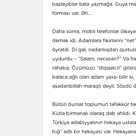
başlayıblar belə yazmağa. Guya mək
forması var. Əh...
Daha sonra, mobil telefonlar ölkəy
demək idi. Adamlara fikirlərini “net
öyrətdi. Di gəl, nadanlıqdan qurt
uydurdu – “Salam, necəsən?” Və hə
rahatıq. Özümüzü “diqqətcil” göstə
balaca ağlı olan adam yaxşı bilir ki
əşədənbillah maraqlı deyil. Sözdü d
Bütün bunlar toplumun təfəkkür tərz
Kütlə birmənalı olaraq dəb əhlidi. K
Türkiyə ədəbiyyatının hekayə ustal
bığ” adlı bir hekayəsi var. Hekayə