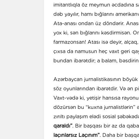
imitantlıqla öz meymun əcdadına sa
dəb yayılır, hamı bığlarını amerikan
Ata-anası ondan üz döndərir. Anası
yox ki, sən bığlarını kəsdirmisən. 
farmazonsan! Atası isə deyir, alçaq,
çıxsa da namusun heç vaxt geri qay
bundan ibarətdir; a balam, bəsdiri
Azərbaycan jurnalistikasının böyük
söz oyunlarından ibarətdir. Və ən pi
Vaxt-vədə ki, yetişir hansısa rayo
dözürsən bu “kuxna jurnalistlərin” 
zırıltı paylaşım elədi sosial şəbəkədə
qaraldı”
. Bir başqası bir az da qab
laçınlarsız Laçınım”
. Daha bir başqas