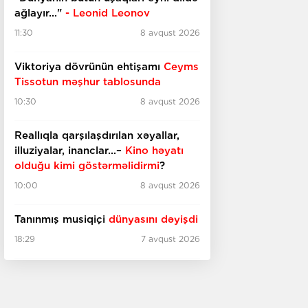
ağlayır..."
- Leonid Leonov
11:30
8 avqust 2026
Viktoriya dövrünün ehtişamı
Ceyms
Tissotun məşhur tablosunda
10:30
8 avqust 2026
Reallıqla qarşılaşdırılan xəyallar,
illuziyalar, inanclar...–
Kino həyatı
olduğu kimi göstərməlidirmi
?
10:00
8 avqust 2026
Tanınmış musiqiçi
dünyasını dəyişdi
18:29
7 avqust 2026
İtaliyada qədim
bina tapıldı
18:10
7 avqust 2026