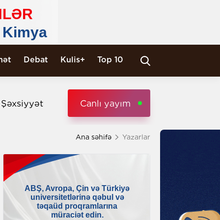
nət
Debat
Kulis+
Top 10
i Şəxsiyyət
Canlı yayım
Ana səhifə
Yazarlar