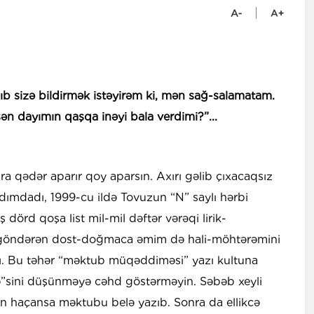
b sizə bildirmək istəyirəm ki, mən sağ-salamatam.
n dayımın qaşqa inəyi bala verdimi?”...
ra qədər aparır qoy aparsın. Axırı gəlib çıxacaqsız
 yadımdadı, 1999-cu ildə Tovuzun “N” saylı hərbi
dörd qoşa list mil-mil dəftər vərəqi lirik-
b göndərən dost-doğmaca əmim də hali-möhtərəmini
. Bu təhər “məktub müqəddiməsi” yazı kultuna
iyə”sini düşünməyə cəhd göstərməyin. Səbəb xeyli
n haçansa məktubu belə yazıb. Sonra da ellikcə