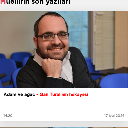
Müəllifin son yazıları
Adam və ağac
- Qan Turalının hekayəsi
14:20
17 iyul 2026