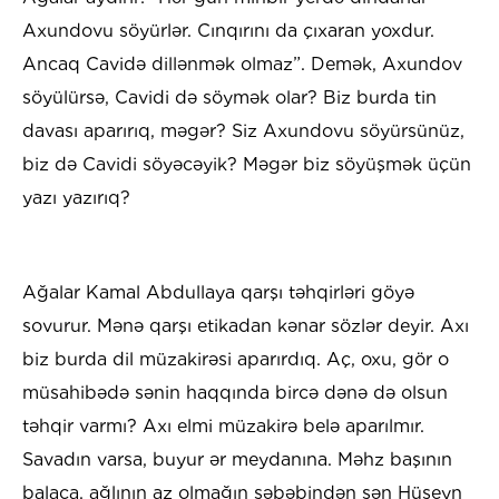
Axundovu söyürlər. Cınqırını da çıxaran yoxdur.
Ancaq Cavidə dillənmək olmaz”. Demək, Axundov
söyülürsə, Cavidi də söymək olar? Biz burda tin
davası aparırıq, məgər? Siz Axundovu söyürsünüz,
biz də Cavidi söyəcəyik? Məgər biz söyüşmək üçün
yazı yazırıq?
Ağalar Kamal Abdullaya qarşı təhqirləri göyə
sovurur. Mənə qarşı etikadan kənar sözlər deyir. Axı
biz burda dil müzakirəsi aparırdıq. Aç, oxu, gör o
müsahibədə sənin haqqında bircə dənə də olsun
təhqir varmı? Axı elmi müzakirə belə aparılmır.
Savadın varsa, buyur ər meydanına. Məhz başının
balaca, ağlının az olmağın səbəbindən sən Hüseyn