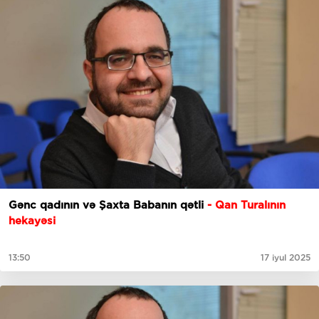
Gənc qadının və Şaxta Babanın qətli
- Qan Turalının
hekayəsi
13:50
17 iyul 2025