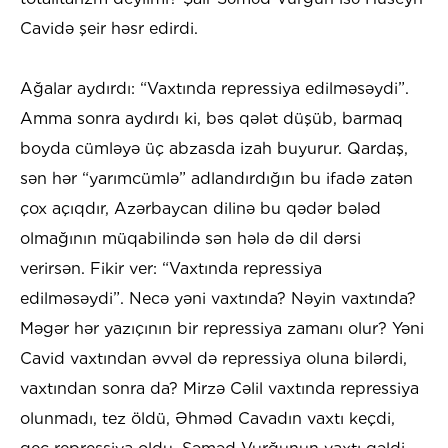
Cavidə şeir həsr edirdi.
Ağalar aydırdı: “Vaxtında repressiya edilməsəydi”.
Amma sonra aydırdı ki, bəs qələt düşüb, barmaq
boyda cümləyə üç abzasda izah buyurur. Qardaş,
sən hər “yarımcümlə” adlandırdığın bu ifadə zatən
çox açıqdır, Azərbaycan dilinə bu qədər bələd
olmağının müqabilində sən hələ də dil dərsi
verirsən. Fikir ver: “Vaxtında repressiya
edilməsəydi”. Necə yəni vaxtında? Nəyin vaxtında?
Məgər hər yazıçının bir repressiya zamanı olur? Yəni
Cavid vaxtından əvvəl də repressiya oluna bilərdi,
vaxtından sonra da? Mirzə Cəlil vaxtında repressiya
olunmadı, tez öldü, Əhməd Cavadın vaxtı keçdi,