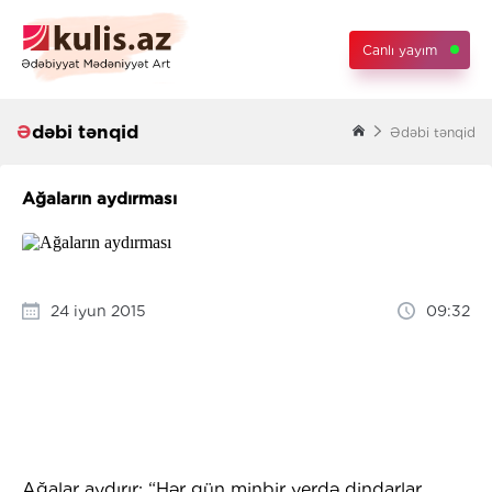
Canlı yayım
Ədəbi tənqid
Ədəbi tənqid
Ağaların aydırması
24 iyun 2015
09:32
Ağalar aydırır: “Hər gün minbir yerdə dindarlar