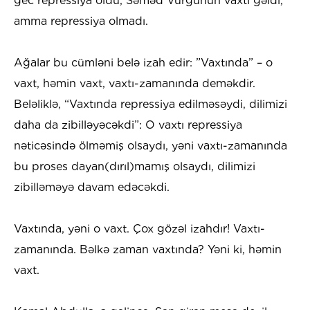
gec repressiya oldu, Səməd Vurğunun vaxtı gəldi,
amma repressiya olmadı.
Ağalar bu cümləni belə izah edir: ”Vaxtında” – o
vaxt, həmin vaxt, vaxtı-zamanında deməkdir.
Beləliklə, “Vaxtında repressiya edilməsəydi, dilimizi
daha da zibilləyəcəkdi”: O vaxtı repressiya
nəticəsində ölməmiş olsaydı, yəni vaxtı-zamanında
bu proses dayan(dırıl)mamış olsaydı, dilimizi
zibilləməyə davam edəcəkdi.
Vaxtında, yəni o vaxt. Çox gözəl izahdır! Vaxtı-
zamanında. Bəlkə zaman vaxtında? Yəni ki, həmin
vaxt.