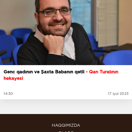
Gənc qadının və Şaxta Babanın qətli
- Qan Turalının
hekayəsi
14:30
17 iyul 2023
HAQQIMIZDA