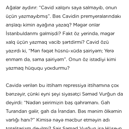
Ağalar aydırır: “Cavid xalqını saya salmayıb, onun
üçün yazmayıbmış”. Bəs Cavidin premyeralarındakı
anşlaqı kimin ayağına yazaq? Məgər onlar
İstanbuldanmı gəlmişdi? Fakt öz yerində, məgər
xalq üçün yazmaq vacib şərtdirmi? Cavid özü
yazırdı ki, “Mən fəqət hüsnü-xüda şairiyəm; Yerə
enməm də, səma şairiyəm”. Onun öz istədiyi kimi
yazmaq hüququ yoxdurmu?
Cavidə verilən bu ittiham repressiya ittihamına çox
bənzəyir, çünki eyni şeyi siyasətçi Səməd Vurğun da
deyirdi: “Nədən şeirimizin baş qəhrəmanı. Gah
Turandan gəlir, gah da İrandan. Bəs mənim ölkəmin
varlığı hanı?” Kimisə nəyə məcbur etməyin adı
totalitarizm deyilmi? Şair Səməd Vurğun isə Hüseyn