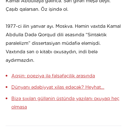
Kamal Abdullaya gəlincə. Sən girən meşə deyil.
Çaşıb qalarsan. Öz işində ol.
1977-ci ilin yanvar ayı. Moskva. Həmin vaxtda Kamal
Abdulla Dədə Qorqud dili əsasında “Sintaktik
paralelizm” dissertasiyan müdafiə eləmişdi.
Vaxtında sən o kitabı oxusaydın, indi belə
aydırmazdın.
Aqşin: poeziya ilə fəlsəfəçilik arasında
Dünyanı ədəbiyyat xilas edəcək? Heyhat...
Bizə sıxılan güllənin üstündə yazılanı oxuyaq heç
olmasa