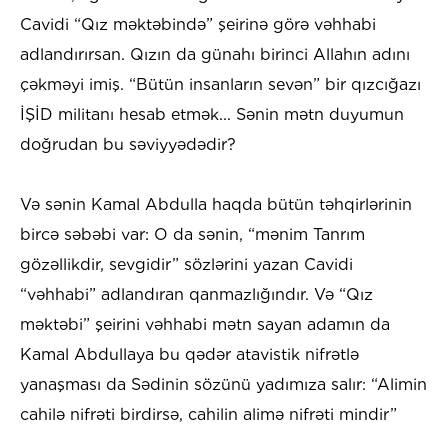
Cavidi “Qız məktəbində” şeirinə görə vəhhabi
adlandırırsan. Qızın da günahı birinci Allahın adını
çəkməyi imiş. “Bütün insanların sevən” bir qızcığazı
İŞİD militanı hesab etmək... Sənin mətn duyumun
doğrudan bu səviyyədədir?
Və sənin Kamal Abdulla haqda bütün təhqirlərinin
bircə səbəbi var: O da sənin, “mənim Tanrım
gözəllikdir, sevgidir” sözlərini yazan Cavidi
“vəhhabi” adlandıran qanmazlığındır. Və “Qız
məktəbi” şeirini vəhhabi mətn sayan adamın da
Kamal Abdullaya bu qədər atavistik nifrətlə
yanaşması da Sədinin sözünü yadımıza salır: “Alimin
cahilə nifrəti birdirsə, cahilin alimə nifrəti mindir”