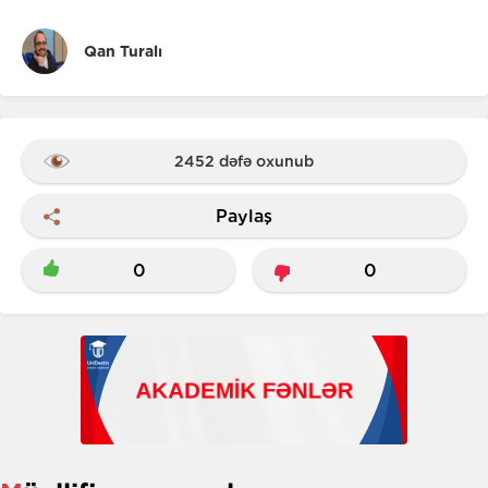
Qan Turalı
2452 dəfə oxunub
Paylaş
0
0