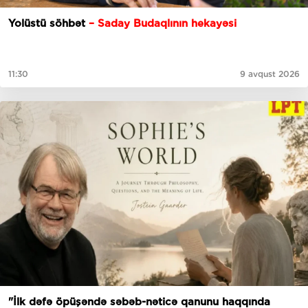
Yolüstü söhbət
– Saday Budaqlının hekayəsi
11:30
9 avqust 2026
"İlk dəfə öpüşəndə səbəb-nəticə qanunu haqqında