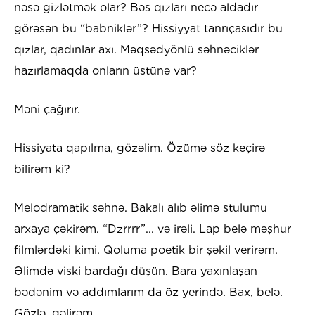
nəsə gizlətmək olar? Bəs qızları necə aldadır
görəsən bu “babniklər”? Hissiyyat tanrıçasıdır bu
qızlar, qadınlar axı. Məqsədyönlü səhnəciklər
hazırlamaqda onların üstünə var?
Məni çağırır.
Hissiyata qapılma, gözəlim. Özümə söz keçirə
bilirəm ki?
Melodramatik səhnə. Bakalı alıb əlimə stulumu
arxaya çəkirəm. “Dzrrrr”... və irəli. Lap belə məşhur
filmlərdəki kimi. Qoluma poetik bir şəkil verirəm.
Əlimdə viski bardağı düşün. Bara yaxınlaşan
bədənim və addımlarım da öz yerində. Bax, belə.
Gözlə, gəlirəm.