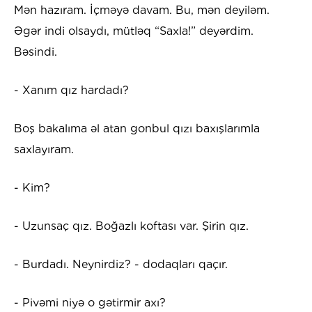
Mən hazıram. İçməyə davam. Bu, mən deyiləm.
Əgər indi olsaydı, mütləq “Saxla!” deyərdim.
Bəsindi.
- Xanım qız hardadı?
Boş bakalıma əl atan gonbul qızı baxışlarımla
saxlayıram.
- Kim?
- Uzunsaç qız. Boğazlı koftası var. Şirin qız.
- Burdadı. Neynirdiz? - dodaqları qaçır.
- Pivəmi niyə o gətirmir axı?