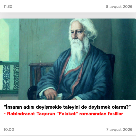
11:30
8 avqust 2026
"İnsanın adını dəyişməklə taleyini də dəyişmək olarmı?"
- Rabindranat Taqorun "Fəlakət" romanından fəsillər
10:00
7 avqust 2026