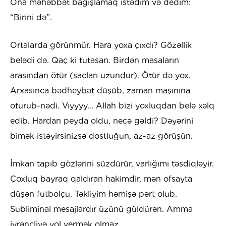
Ona məhəbbət bağışlamaq istədim və dedim:
“Birini də”.
Ortalarda görünmür. Hara yoxa çıxdı? Gözəllik
belədi də. Qaç ki tutasan. Birdən masaların
arasından ötür (saçları uzundur). Ötür də yox.
Arxasınca bədheybət düşüb, zaman maşınına
oturub-nədi. Vıyyyy... Allah bizi yoxluqdan belə xəlq
edib. Hardan peyda oldu, necə gəldi? Dəyərini
bimək istəyirsinizsə dostluğun, az-az görüşün.
İmkan tapıb gözlərini süzdürür, varlığımı təsdiqləyir.
Çoxluq bayraq qaldıran hakimdir, mən ofsayta
düşən futbolçu. Təkliyim həmişə pərt olub.
Subliminal mesajlardır üzünü güldürən. Amma
iyrəncliyə yol vermək olmaz.