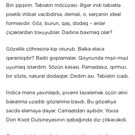
Biri şipşirin. Təbiətin möcüzəsi. Əgər indi təbiətlə
poetik irtibat vacibdirsə, deməli, o, sərçənin ideal
formasıdır. Göz, burun, qaş, dodaq – arılar
çiçəklərdən toxuyublar. Dadına baxmaq olar?
Gözəllik çöhrəsinə kip oturub. Bəlkə eləcə
qaranlıqdır? Bədii goplamalar. Qoynunda mışıl-mışıl
uyumaq istərdim. Sözün kəsəsi. Pamadasız, qırmızı,
bir sözlə, natural dodaqlar. Dedim axı. Təbiətin icadı.
İndicə mənə yaxınlaşdı, pivəmi təzələmək üçün əlini
bakalıma uzadıb gözlərimə baxdı. Bu gözəlliyə
səcdə eləməyə dəyər. Camaatdan ayıbdır. Yoxsa
Don Kixot Dulsineyasının qabağında diz çökəcəkdi.