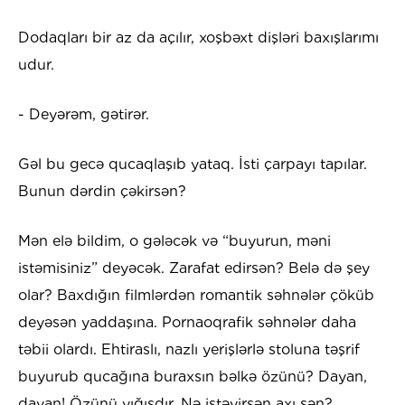
Dodaqları bir az da açılır, xoşbəxt dişləri baxışlarımı
udur.
- Deyərəm, gətirər.
Gəl bu gecə qucaqlaşıb yataq. İsti çarpayı tapılar.
Bunun dərdin çəkirsən?
Mən elə bildim, o gələcək və “buyurun, məni
istəmisiniz” deyəcək. Zarafat edirsən? Belə də şey
olar? Baxdığın filmlərdən romantik səhnələr çöküb
deyəsən yaddaşına. Pornaoqrafik səhnələr daha
təbii olardı. Ehtiraslı, nazlı yerişlərlə stoluna təşrif
buyurub qucağına buraxsın bəlkə özünü? Dayan,
dayan! Özünü yığışdır. Nə istəyirsən axı sən?