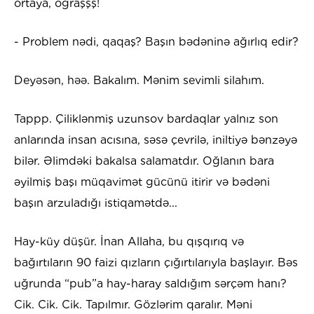
ortaya, oğraşşş!
- Problem nədi, qaqaş? Başın bədəninə ağırlıq edir?
Deyəsən, həə. Bakalım. Mənim sevimli silahım.
Tappp. Çiliklənmiş uzunsov bardaqlar yalnız son
anlarında insan acısına, səsə çevrilə, iniltiyə bənzəyə
bilər. Əlimdəki bakalsa salamatdır. Oğlanın bara
əyilmiş başı müqavimət gücünü itirir və bədəni
başın arzuladığı istiqamətdə...
Hay-küy düşür. İnan Allaha, bu qışqırıq və
bağırtıların 90 faizi qızların çığırtılarıyla başlayır. Bəs
uğrunda “pub”a hay-haray saldığım sərçəm hanı?
Cik. Cik. Cik. Tapılmır. Gözlərim qaralır. Məni