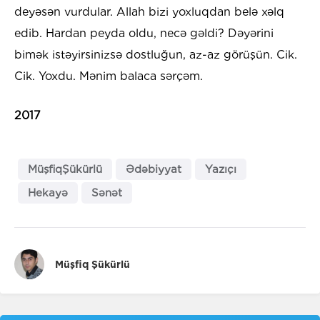
deyəsən vurdular. Allah bizi yoxluqdan belə xəlq
edib. Hardan peyda oldu, necə gəldi? Dəyərini
bimək istəyirsinizsə dostluğun, az-az görüşün. Cik.
Cik. Yoxdu. Mənim balaca sərçəm.
2017
MüşfiqŞükürlü
Ədəbiyyat
Yazıçı
Hekayə
Sənət
Müşfiq Şükürlü