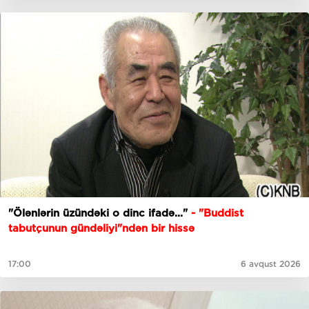
"Ölənlərin üzündəki o dinc ifadə..."
- "Buddist
tabutçunun gündəliyi"ndən bir hissə
17:00
6 avqust 2026