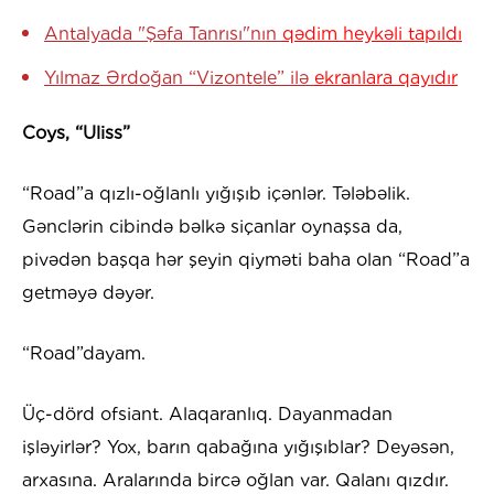
Antalyada "Şəfa Tanrısı"nın
qədim heykəli tapıldı
Yılmaz Ərdoğan “Vizontele” ilə
ekranlara qayıdır
Coys, “Uliss”
“Road”a qızlı-oğlanlı yığışıb içənlər. Tələbəlik.
Gənclərin cibində bəlkə siçanlar oynaşsa da,
pivədən başqa hər şeyin qiyməti baha olan “Road”a
getməyə dəyər.
“Road”dayam.
Üç-dörd ofsiant. Alaqaranlıq. Dayanmadan
işləyirlər? Yox, barın qabağına yığışıblar? Deyəsən,
arxasına. Aralarında bircə oğlan var. Qalanı qızdır.