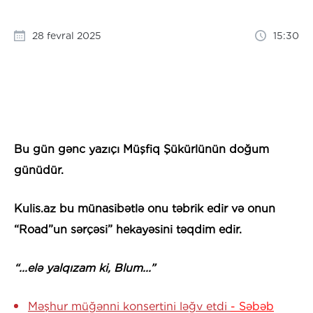
28 fevral 2025
15:30
Bu gün gənc yazıçı Müşfiq Şükürlünün doğum
günüdür.
Kulis.az bu münasibətlə onu təbrik edir və onun
“Road”un sərçəsi” hekayəsini təqdim edir.
“...elə yalqızam ki, Blum...”
Məşhur müğənni konsertini ləğv etdi
- Səbəb