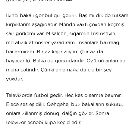
İkinci bakalı gonbul qız gətirir. Başımı dik də tutsam
kirpiklərim aşağıdadır. Məndə vaxtı çoxdan keçmiş
şair görkəmi var. Misalçün, siqaretin tüstüsüylə
metafizik atmosfer yaradıram. İnsanlara baxmağı
bacarmıram. Bir az kaprizliyəm (bir az da
həyəcanlı). Bəlkə də qorxudandır. Özümü anlamaq
mənə çətindir. Çünki anlamağa da elə bir şey
yoxdur.
Televizorda futbol gedir. Heç kəs o səmtə baxmır.
Eləcə səs eşidilir. Qəhqəhə, buz bakalların sükutu,
onlara zillənmiş donuq, dalğın gözlər. Sonra
televizor əcnəbi klipə keçid edir.