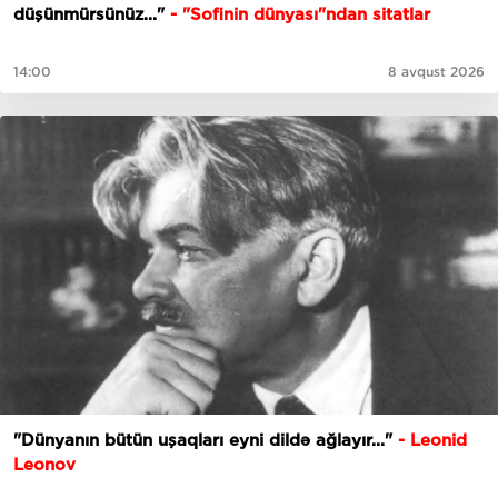
düşünmürsünüz..."
- "Sofinin dünyası"ndan sitatlar
14:00
8 avqust 2026
​​​​​​​"Dünyanın bütün uşaqları eyni dildə ağlayır..."
- Leonid
Leonov