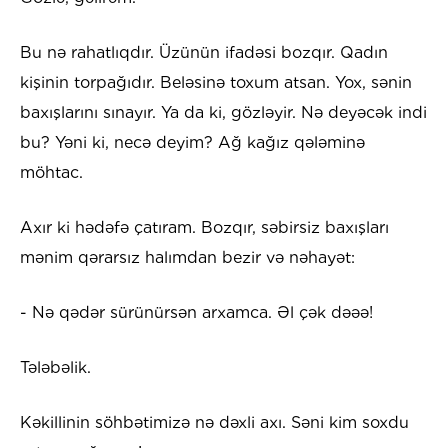
Bu nə rahatlıqdır. Üzünün ifadəsi bozqır. Qadın
kişinin torpağıdır. Beləsinə toxum atsan. Yox, sənin
baxışlarını sınayır. Ya da ki, gözləyir. Nə deyəcək indi
bu? Yəni ki, necə deyim? Ağ kağız qələminə
möhtac.
Axır ki hədəfə çatıram. Bozqır, səbirsiz baxışları
mənim qərarsız halımdan bezir və nəhayət:
- Nə qədər sürünürsən arxamca. Əl çək dəəə!
Tələbəlik.
Kəkillinin söhbətimizə nə dəxli axı. Səni kim soxdu