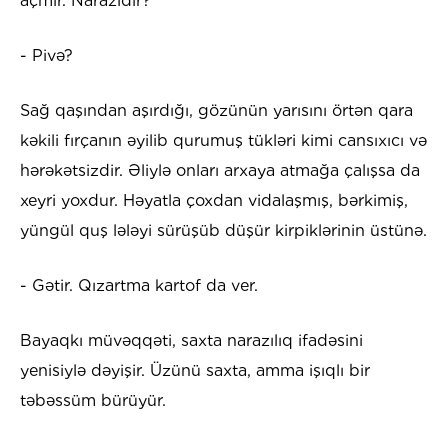
açmır. Narazıdır?
- Pivə?
Sağ qaşından aşırdığı, gözünün yarısını örtən qara
kəkili fırçanın əyilib qurumuş tükləri kimi cansıxıcı və
hərəkətsizdir. Əliylə onları arxaya atmağa çalışsa da
xeyri yoxdur. Həyatla çoxdan vidalaşmış, bərkimiş,
yüngül quş lələyi sürüşüb düşür kirpiklərinin üstünə.
- Gətir. Qızartma kartof da ver.
Bayaqkı müvəqqəti, saxta narazılıq ifadəsini
yenisiylə dəyişir. Üzünü saxta, amma işıqlı bir
təbəssüm bürüyür.