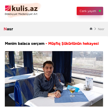
Canlı yayım
Nəsr
Nəsr
Mənim balaca sərçəm
- Müşfiq Şükürlünün hekayəsi