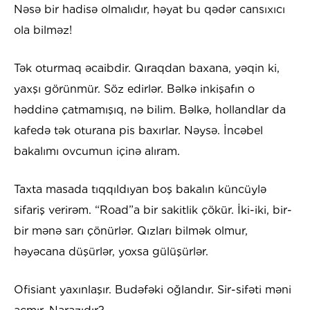
Nəsə bir hadisə olmalıdır, həyat bu qədər cansıxıcı
ola bilməz!
Tək oturmaq əcaibdir. Qıraqdan baxana, yəqin ki,
yaxşı görünmür. Söz edirlər. Bəlkə inkişafın o
həddinə çatmamışıq, nə bilim. Bəlkə, hollandlar da
kafedə tək oturana pis baxırlar. Nəysə. İncəbel
bakalımı ovcumun içinə alıram.
Taxta masada tıqqıldıyan boş bakalın küncüylə
sifariş verirəm. “Road”a bir sakitlik çökür. İki-iki, bir-
bir mənə sarı çönürlər. Qızları bilmək olmur,
həyəcana düşürlər, yoxsa gülüşürlər.
Ofisiant yaxınlaşır. Budəfəki oğlandır. Sir-sifəti məni