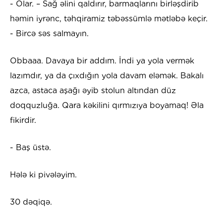
- Olar. – Sağ əlini qaldırır, barmaqlarını birləşdirib
həmin iyrənc, təhqiramiz təbəssümlə mətləbə keçir.
- Bircə səs salmayın.
Obbaaa. Davaya bir addım. İndi ya yola vermək
lazımdır, ya da çıxdığın yola davam eləmək. Bakalı
azca, astaca aşağı əyib stolun altından düz
doqquzluğa. Qara kəkilini qırmızıya boyamaq! Əla
fikirdir.
- Baş üstə.
Hələ ki pivələyim.
30 dəqiqə.