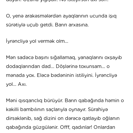
O, yenə arakəsmələrdən ayaqlarının ucunda işıq
sürətiylə uçub getdi. Barın arxasına.
İyrəncliyə yol vermək olm...
Mən sadəcə başını sığallamaq, yanaqlarını oxşayıb
dodaqlarından dad... Döşlərinə toxunsam... o
mənada yox. Eləcə bədəninin istiliyini. İyrəncliyə
yol... Axı.
Məni qısqanclıq bürüyür. Barın qabağında həmin o
kəkilli bambılının saçlarıyla oynayır. Sürahiyə
dirsəklənib, sağ dizini on dərəcə qatlayıb oğlanın
qabağında güzgülənir. Offf, qadınlar! Onlardan