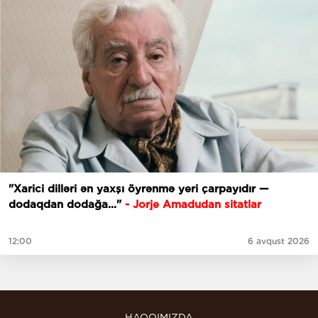
"Xarici dilləri ən yaxşı öyrənmə yeri çarpayıdır —
dodaqdan dodağa..."
- Jorje Amadudan sitatlar
12:00
6 avqust 2026
HAQQIMIZDA