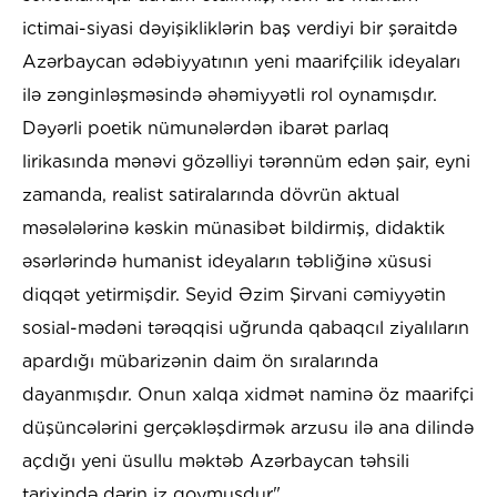
ictimai-siyasi dəyişikliklərin baş verdiyi bir şəraitdə
Azərbaycan ədəbiyyatının yeni maarifçilik ideyaları
ilə zənginləşməsində əhəmiyyətli rol oynamışdır.
Dəyərli poetik nümunələrdən ibarət parlaq
lirikasında mənəvi gözəlliyi tərənnüm edən şair, eyni
zamanda, realist satiralarında dövrün aktual
məsələlərinə kəskin münasibət bildirmiş, didaktik
əsərlərində humanist ideyaların təbliğinə xüsusi
diqqət yetirmişdir. Seyid Əzim Şirvani cəmiyyətin
sosial-mədəni tərəqqisi uğrunda qabaqcıl ziyalıların
apardığı mübarizənin daim ön sıralarında
dayanmışdır. Onun xalqa xidmət naminə öz maarifçi
düşüncələrini gerçəkləşdirmək arzusu ilə ana dilində
açdığı yeni üsullu məktəb Azərbaycan təhsili
tarixində dərin iz qoymuşdur".