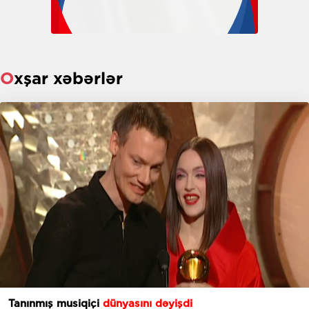
Oxşar xəbərlər
Tanınmış musiqiçi
dünyasını dəyişdi