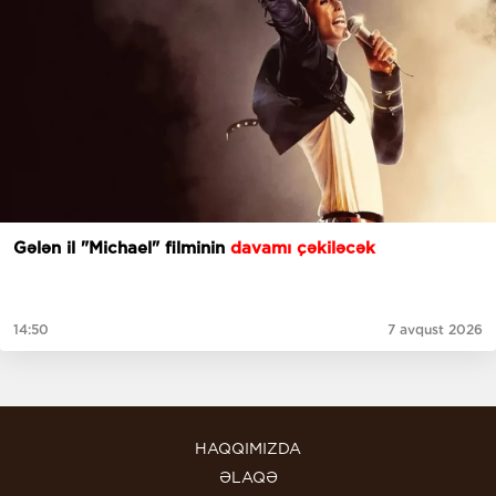
Gələn il "Michael" filminin
davamı çəkiləcək
14:50
7 avqust 2026
HAQQIMIZDA
ƏLAQƏ