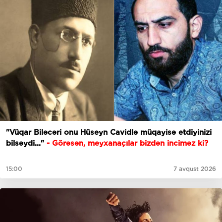
"Vüqar Biləcəri onu Hüseyn Cavidlə müqayisə etdiyinizi
bilsəydi..."
- Görəsən, meyxanaçılar bizdən inciməz ki?
15:00
7 avqust 2026