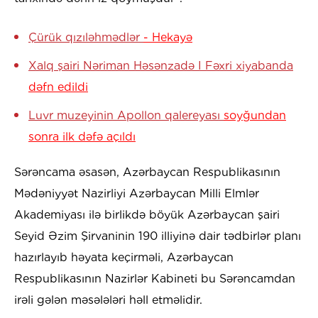
Çürük qızıləhmədlər
- Hekayə
Xalq şairi Nəriman Həsənzadə I Fəxri xiyabanda
dəfn edildi
Luvr muzeyinin Apollon qalereyası
soyğundan
sonra ilk dəfə açıldı
Sərəncama əsasən, Azərbaycan Respublikasının
Mədəniyyət Nazirliyi Azərbaycan Milli Elmlər
Akademiyası ilə birlikdə böyük Azərbaycan şairi
Seyid Əzim Şirvaninin 190 illiyinə dair tədbirlər planı
hazırlayıb həyata keçirməli, Azərbaycan
Respublikasının Nazirlər Kabineti bu Sərəncamdan
irəli gələn məsələləri həll etməlidir.