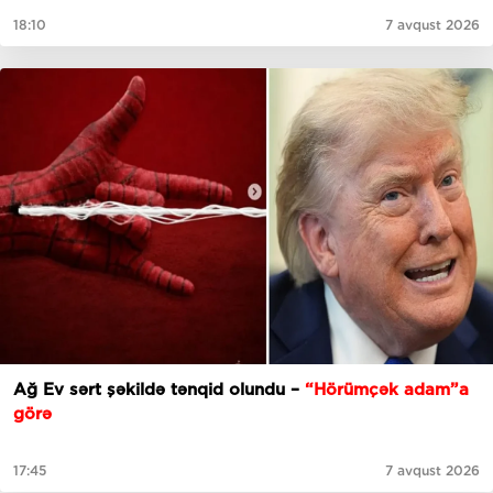
18:10
7 avqust 2026
Ağ Ev sərt şəkildə tənqid olundu –
“Hörümçək adam”a
görə
17:45
7 avqust 2026