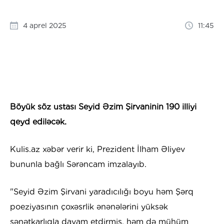
4 aprel 2025
11:45
Böyük söz ustası Seyid Əzim Şirvaninin 190 illiyi
qeyd ediləcək.
Kulis.az xəbər verir ki, Prezident İlham Əliyev
bununla bağlı Sərəncam imzalayıb.
"Seyid Əzim Şirvani yaradıcılığı boyu həm Şərq
poeziyasının çoxəsrlik ənənələrini yüksək
sənətkarlıqla davam etdirmiş, həm də mühüm