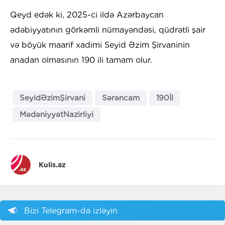
Qeyd edək ki, 2025-ci ildə Azərbaycan
ədəbiyyatının görkəmli nümayəndəsi, qüdrətli şair
və böyük maarif xadimi Seyid Əzim Şirvaninin
anadan olmasının 190 ili tamam olur.
SeyidƏzimŞirvani
Sərəncam
190İl
MədəniyyətNazirliyi
Kulis.az
Bizi Telegram-da izləyin