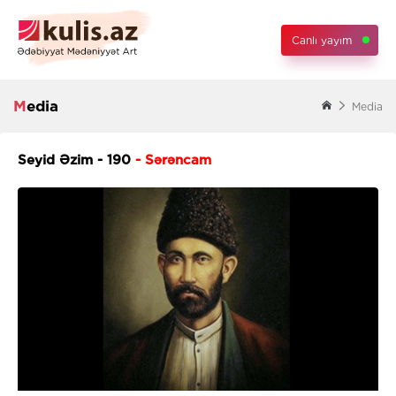
Canlı yayım
Media
Media
Seyid Əzim - 190
- Sərəncam