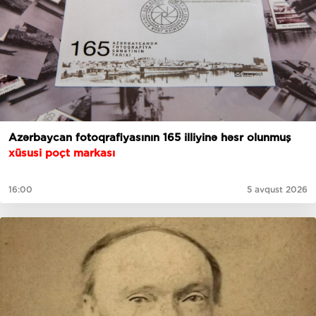
Azərbaycan fotoqrafiyasının 165 illiyinə həsr olunmuş
xüsusi poçt markası
16:00
5 avqust 2026