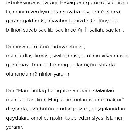
fabrikasında işləyirəm. Bayaqdan götür-qoy edirəm
ki, mənim verdiyim iftar savaba sayılarmı? Sonra
qərara gəldim ki, niyyətim təmizdir. O dünyada
bilinər, savab sayılıb-sayılmadığı. İnşallah, sayılar".
Din insanın özünü tərbiyə etməsi,
məhdudlaşdırması, sivilləşməsi, icmanın xeyrinə işlər
görülməsi, humanitar məqsədlər üçün istifadə
olunanda möminlər yaranır.
Din "Mən mütləq həqiqətə sahibəm. Qalanları
məndən fərqlidir. Məqsədim onları islah etməkdir"
deyəndə, özü bütün əmrləri pozub, başqalarından
qaydalara əməl etməsini tələb edən siyasi islamçı
yaranır.