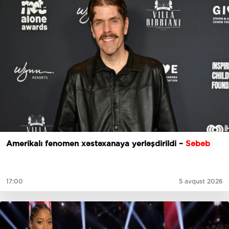
Amerikalı fenomen xəstəxanaya yerləşdirildi –
Səbəb
17:00
5 avqust 2026