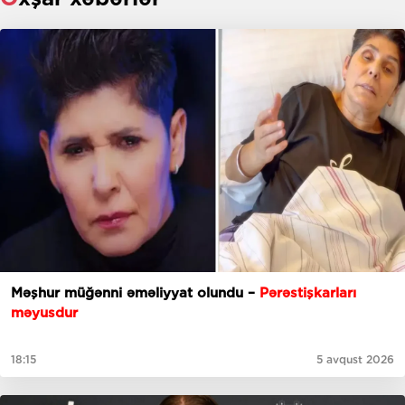
Məşhur müğənni əməliyyat olundu –
Pərəstişkarları
məyusdur
18:15
5 avqust 2026