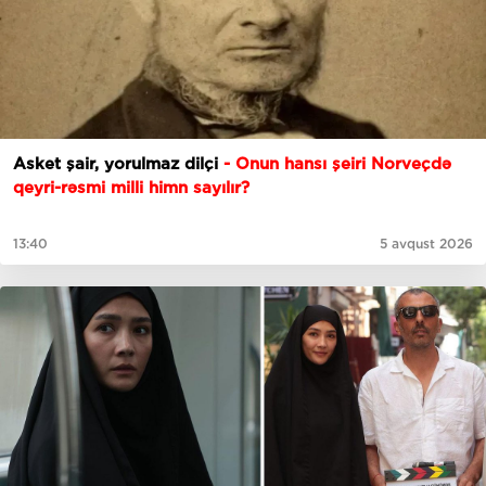
Asket şair, yorulmaz dilçi
- Onun hansı şeiri Norveçdə
qeyri-rəsmi milli himn sayılır?
13:40
5 avqust 2026