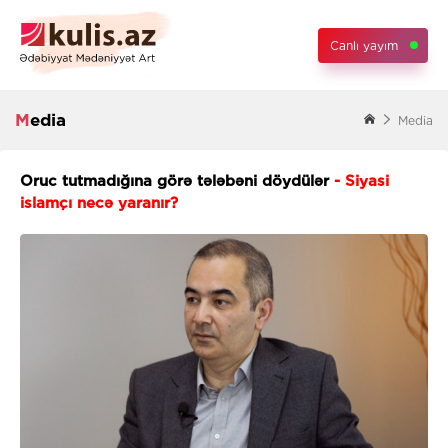
Canlı yayım
Media
Media
Oruc tutmadığına görə tələbəni döydülər
- Siyasi
islamçı necə yaranır?