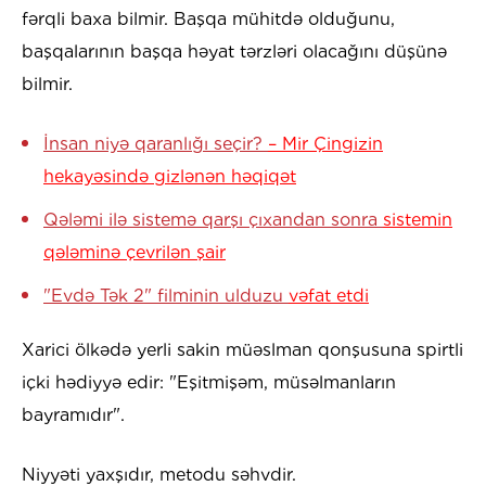
fərqli baxa bilmir. Başqa mühitdə olduğunu,
başqalarının başqa həyat tərzləri olacağını düşünə
bilmir.
İnsan niyə qaranlığı seçir?
– Mir Çingizin
hekayəsində gizlənən həqiqət
Qələmi ilə sistemə qarşı çıxandan sonra
sistemin
qələminə çevrilən şair
"Evdə Tək 2" filminin ulduzu
vəfat etdi
Xarici ölkədə yerli sakin müəslman qonşusuna spirtli
içki hədiyyə edir: "Eşitmişəm, müsəlmanların
bayramıdır".
Niyyəti yaxşıdır, metodu səhvdir.