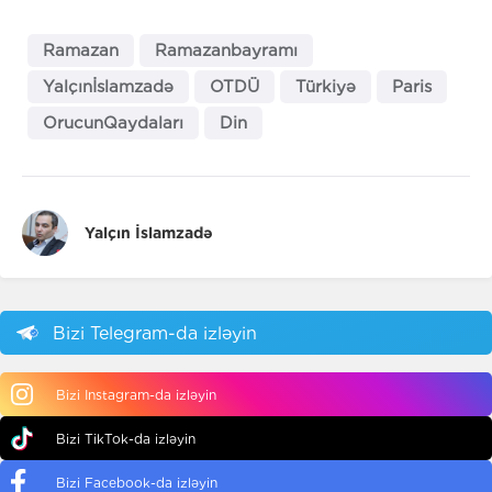
Ramazan
Ramazanbayramı
Yalçınİslamzadə
OTDÜ
Türkiyə
Paris
OrucunQaydaları
Din
Yalçın İslamzadə
Bizi Telegram-da izləyin
Bizi Instagram-da izləyin
Bizi TikTok-da izləyin
Bizi Facebook-da izləyin