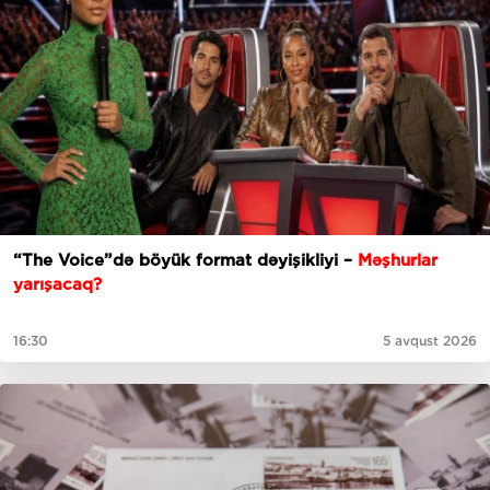
“The Voice”də böyük format dəyişikliyi –
Məşhurlar
yarışacaq?
16:30
5 avqust 2026