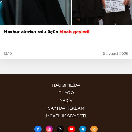
Məşhur aktrisa rolu üçün
hicab geyindi
13:10
5 avqust 2026
HAQQIMIZDA
ƏLAQƏ
ARXİV
SAYTDA REKLAM
MƏXFİLİK SİYASƏTİ