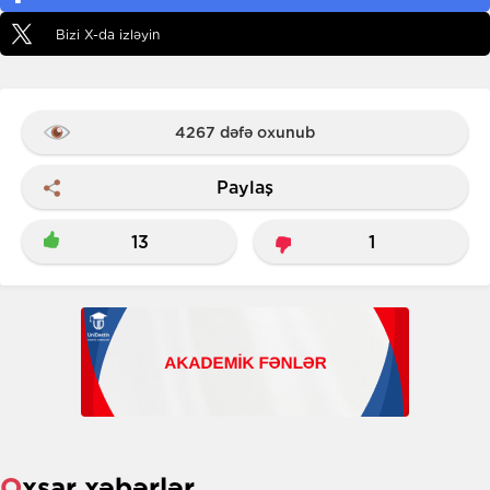
Bizi X-da izləyin
4267 dəfə oxunub
Paylaş
13
1
Oxşar xəbərlər