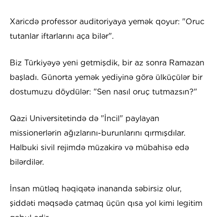
Xaricdə professor auditoriyaya yemək qoyur: "Oruc
tutanlar iftarlarını aça bilər".
Biz Türkiyəyə yeni getmişdik, bir az sonra Ramazan
başladı. Günorta yemək yediyinə görə ülküçülər bir
dostumuzu döydülər: "Sen nasıl oruç tutmazsın?"
Qazi Universitetində də "İncil" paylayan
missionerlərin ağızlarını-burunlarını qırmışdılar.
Halbuki sivil rejimdə müzakirə və mübahisə edə
bilərdilər.
İnsan mütləq həqiqətə inananda səbirsiz olur,
şiddəti məqsədə çatmaq üçün qısa yol kimi legitim