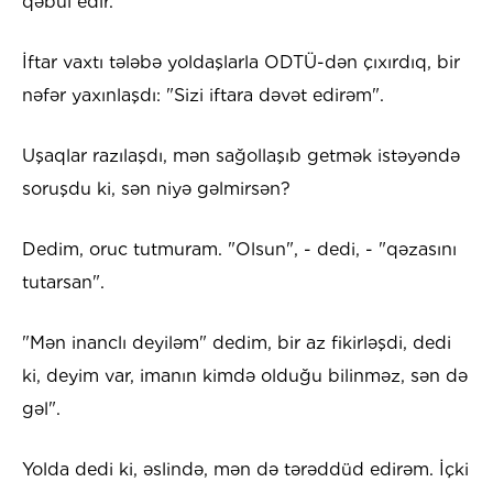
qəbul edir.
İftar vaxtı tələbə yoldaşlarla ODTÜ-dən çıxırdıq, bir
nəfər yaxınlaşdı: "Sizi iftara dəvət edirəm".
Uşaqlar razılaşdı, mən sağollaşıb getmək istəyəndə
soruşdu ki, sən niyə gəlmirsən?
Dedim, oruc tutmuram. "Olsun", - dedi, - "qəzasını
tutarsan".
"Mən inanclı deyiləm" dedim, bir az fikirləşdi, dedi
ki, deyim var, imanın kimdə olduğu bilinməz, sən də
gəl".
Yolda dedi ki, əslində, mən də tərəddüd edirəm. İçki