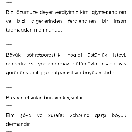
***
Bizi özümüzə dəyər verdiyimiz kimi qiymətləndirən
və bizi digərlərindən fərqləndirən bir insan
tapmaqdan məmnunuq.
***
Böyük şöhrətpərəstlik, həqiqi üstünlük istəyi,
rəhbərlik və yönləndirmək bütünlüklə insana xas
görünür və nitq şöhrətpərəstliyin böyük alətidir.
***
Buraxın etsinlər, buraxın keçsinlər.
***
Elm şövq və xurafat zəhərinə qarşı böyük
dərmandır.