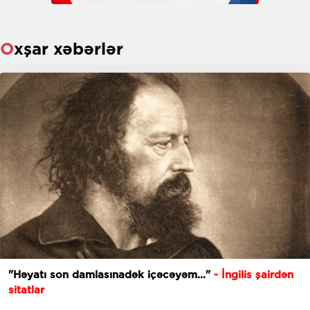
Oxşar xəbərlər
"Həyatı son damlasınadək içəcəyəm..."
- İngilis şairdən
sitatlar