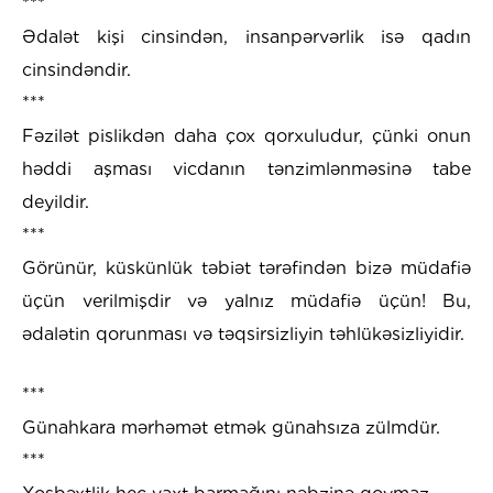
***
Ədalət kişi cinsindən, insanpərvərlik isə qadın
cinsindəndir.
***
Fəzilət pislikdən daha çox qorxuludur, çünki onun
həddi aşması vicdanın tənzimlənməsinə tabe
deyildir.
***
Görünür, küskünlük təbiət tərəfindən bizə müdafiə
üçün verilmişdir və yalnız müdafiə üçün! Bu,
ədalətin qorunması və təqsirsizliyin təhlükəsizliyidir.
***
Günahkara mərhəmət etmək günahsıza zülmdür.
***