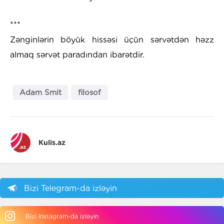
***
Zənginlərin böyük hissəsi üçün sərvətdən həzz
almaq sərvət paradından ibarətdir.
Adam Smit
filosof
Kulis.az
Bizi Telegram-da izləyin
Bizi Instagram-da izləyin