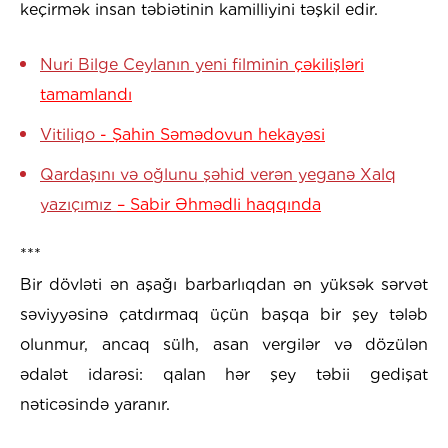
keçirmək insan təbiətinin kamilliyini təşkil edir.
Nuri Bilge Ceylanın yeni filminin
çəkilişləri
tamamlandı
Vitiliqo
- Şahin Səmədovun hekayəsi
Qardaşını və oğlunu şəhid verən yeganə Xalq
yazıçımız
– Sabir Əhmədli haqqında
***
Bir dövləti ən aşağı barbarlıqdan ən yüksək sərvət
səviyyəsinə çatdırmaq üçün başqa bir şey tələb
olunmur, ancaq sülh, asan vergilər və dözülən
ədalət idarəsi: qalan hər şey təbii gedişat
nəticəsində yaranır.