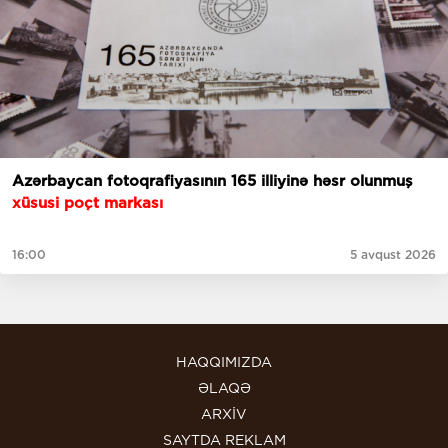
Azərbaycan fotoqrafiyasının 165 illiyinə həsr olunmuş
xüsusi poçt markası
16:00
5 avqust 2026
HAQQIMIZDA
ƏLAQƏ
ARXİV
SAYTDA REKLAM