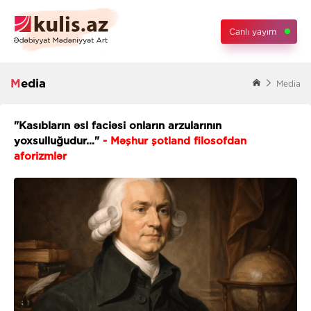
Canlı yayım
Media
Media
"Kasıbların əsl faciəsi onların arzularının
yoxsulluğudur..."
- Məşhur şotland filosofdan
aforizmlər