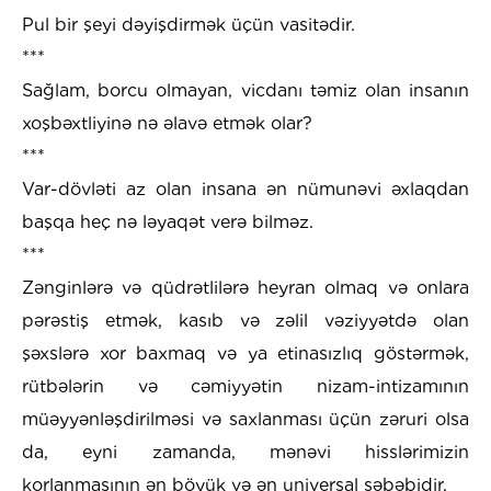
Pul bir şeyi dəyişdirmək üçün vasitədir.
***
Sağlam, borcu olmayan, vicdanı təmiz olan insanın
xoşbəxtliyinə nə əlavə etmək olar?
***
Var-dövləti az olan insana ən nümunəvi əxlaqdan
başqa heç nə ləyaqət verə bilməz.
***
Zənginlərə və qüdrətlilərə heyran olmaq və onlara
pərəstiş etmək, kasıb və zəlil vəziyyətdə olan
şəxslərə xor baxmaq və ya etinasızlıq göstərmək,
rütbələrin və cəmiyyətin nizam-intizamının
müəyyənləşdirilməsi və saxlanması üçün zəruri olsa
da, eyni zamanda, mənəvi hisslərimizin
korlanmasının ən böyük və ən universal səbəbidir.