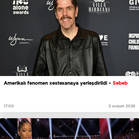
Amerikalı fenomen xəstəxanaya yerləşdirildi –
Səbəb
17:00
5 avqust 2026