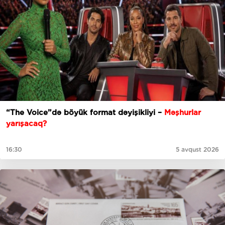
“The Voice”də böyük format dəyişikliyi –
Məşhurlar
yarışacaq?
16:30
5 avqust 2026