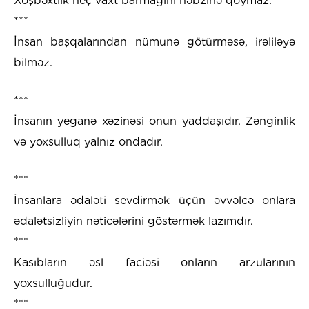
Xoşbəxtlik heç vaxt barmağını nəbzinə qoymaz.
***
İnsan başqalarından nümunə götürməsə, irəliləyə
bilməz.
***
İnsanın yeganə xəzinəsi onun yaddaşıdır. Zənginlik
və yoxsulluq yalnız ondadır.
***
İnsanlara ədaləti sevdirmək üçün əvvəlcə onlara
ədalətsizliyin nəticələrini göstərmək lazımdır.
***
Kasıbların əsl faciəsi onların arzularının
yoxsulluğudur.
***