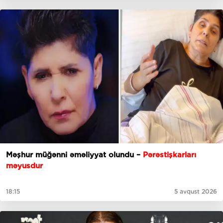
Məşhur müğənni əməliyyat olundu –
Pərəstişkarları
məyusdur
18:15
5 avqust 2026