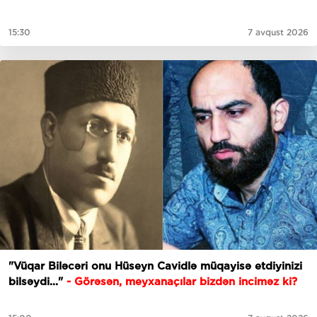
15:30
7 avqust 2026
"Vüqar Biləcəri onu Hüseyn Cavidlə müqayisə etdiyinizi
bilsəydi..."
- Görəsən, meyxanaçılar bizdən inciməz ki?