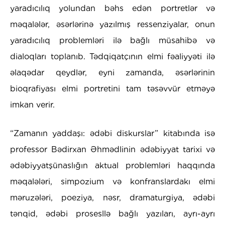
yaradıcılıq yolundan bəhs edən portretlər və
məqalələr, əsərlərinə yazılmış ressenziyalar, onun
yaradıcılıq problemləri ilə bağlı müsahibə və
dialoqları toplanıb. Tədqiqatçının elmi fəaliyyəti ilə
əlaqədar qeydlər, eyni zamanda, əsərlərinin
bioqrafiyası elmi portretini tam təsəvvür etməyə
imkan verir.
“Zamanın yaddaşı: ədəbi diskurslar” kitabında isə
professor Bədirxan Əhmədlinin ədəbiyyat tarixi və
ədəbiyyatşünaslığın aktual problemləri haqqında
məqalələri, simpozium və konfranslardakı elmi
məruzələri, poeziya, nəsr, dramaturgiya, ədəbi
tənqid, ədəbi prosesllə bağlı yazıları, ayrı-ayrı