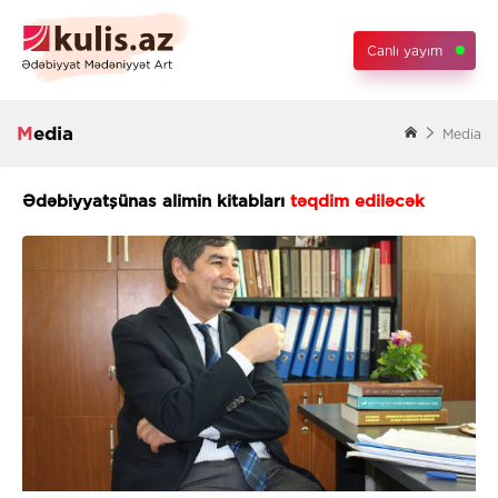
Canlı yayım
Media
Media
Ədəbiyyatşünas alimin kitabları
təqdim ediləcək