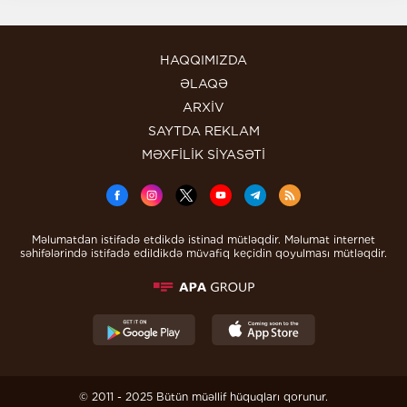
HAQQIMIZDA
ƏLAQƏ
ARXİV
SAYTDA REKLAM
MƏXFİLİK SİYASƏTİ
Məlumatdan istifadə etdikdə istinad mütləqdir. Məlumat internet
səhifələrində istifadə edildikdə müvafiq keçidin qoyulması mütləqdir.
© 2011 - 2025 Bütün müəllif hüquqları qorunur.