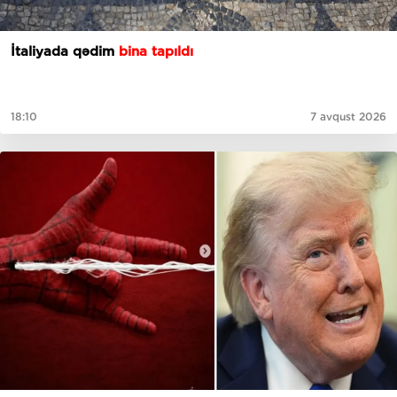
İtaliyada qədim
bina tapıldı
18:10
7 avqust 2026