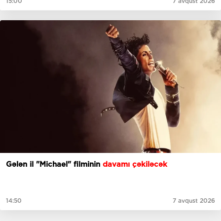
15:00
7 avqust 2026
Gələn il "Michael" filminin
davamı çəkiləcək
14:50
7 avqust 2026