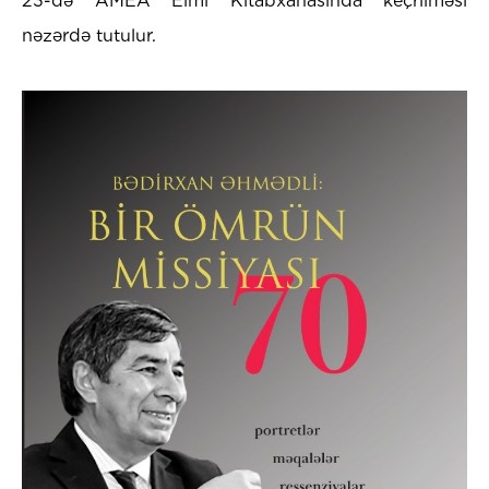
23-də AMEA Elmi Kitabxanasında keçrilməsi
nəzərdə tutulur.