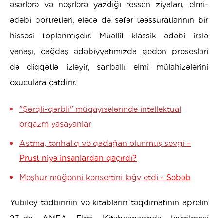
əsərlərə və nəşrlərə yazdığı ressen ziyaları, elmi-
ədəbi portretləri, eləcə də səfər təəssüratlarının bir
hissəsi toplanmışdır. Müəllif klassik ədəbi irslə
yanaşı, çağdaş ədəbiyyatımızda gedən prosesləri
də diqqətlə izləyir, sanballı elmi mülahizələrini
oxuculara çatdırır.
"Şərqli-qərbli" müqayisələrində intellektual
orqazm yaşayanlar
Astma, tənhalıq və qadağan olunmuş sevgi
–
Prust niyə insanlardan qaçırdı?
Məşhur müğənni konsertini ləğv etdi
- Səbəb
Yubiley tədbirinin və kitabların təqdimatının aprelin