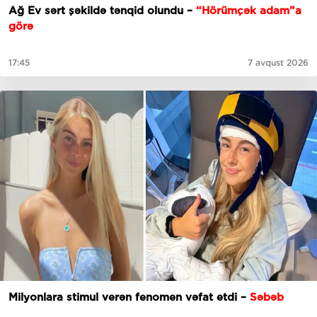
Ağ Ev sərt şəkildə tənqid olundu –
“Hörümçək adam”a
görə
17:45
7 avqust 2026
Milyonlara stimul verən fenomen vəfat etdi –
Səbəb