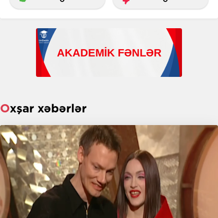
Oxşar xəbərlər