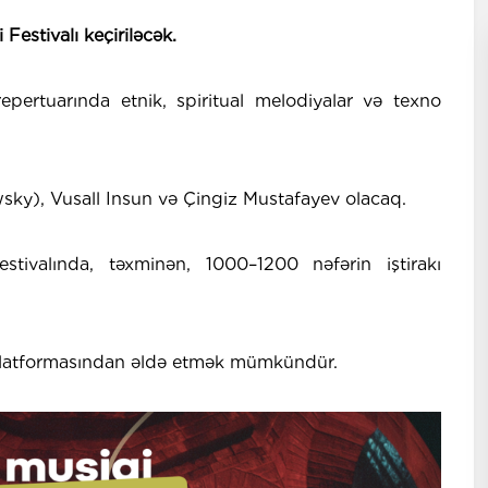
Festivalı keçiriləcək.
 repertuarında etnik, spiritual melodiyalar və texno
), Vusall Insun və Çingiz Mustafayev olacaq.
festivalında, təxminən, 1000–1200 nəfərin iştirakı
z" platformasından əldə etmək mümkündür.