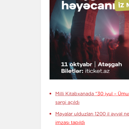
Milli Kitabxanada
“30 iyul – Üm
sərgi açıldı
Mayalar ulduzları 1200 il əvvəl 
imzası tapıldı