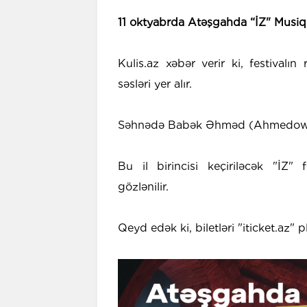
11 oktyabrda Atəşgahda “İZ" Musiqi 
Kulis.az xəbər verir ki, festivalın
səsləri yer alır.
Səhnədə Babək Əhməd (Ahmedowsky
Bu il birincisi keçiriləcək "İZ" 
gözlənilir.
Qeyd edək ki, biletləri "iticket.a