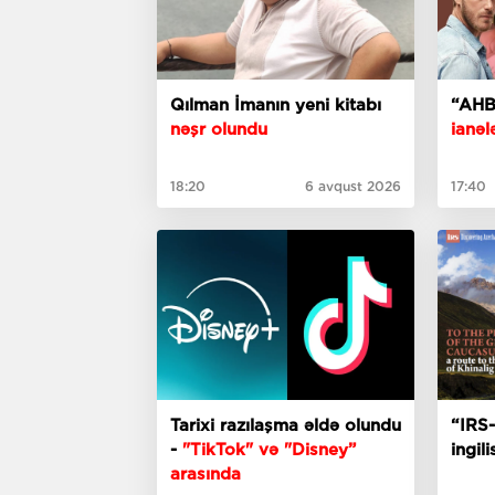
Qılman İmanın yeni kitabı
“AHB
nəşr olundu
ianələ
18:20
6 avqust 2026
17:40
Tarixi razılaşma əldə olundu
“IRS-
-
"TikTok" və "Disney”
ingil
arasında