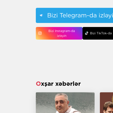
Bizi Telegram-da izləy
Bizi Instagram-da
Bizi TikTok-da 
izləyin
Oxşar xəbərlər