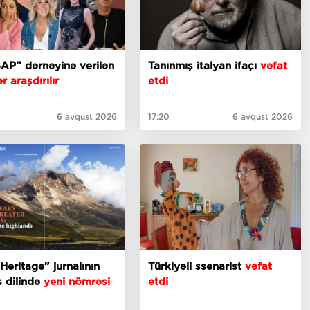
AP” dərnəyinə verilən
Tanınmış italyan ifaçı
vəfat
r araşdırılır
etdi
6 avqust 2026
17:20
6 avqust 2026
Heritage” jurnalının
Türkiyəli ssenarist
vəfat
is dilində
yeni nömrəsi
etdi