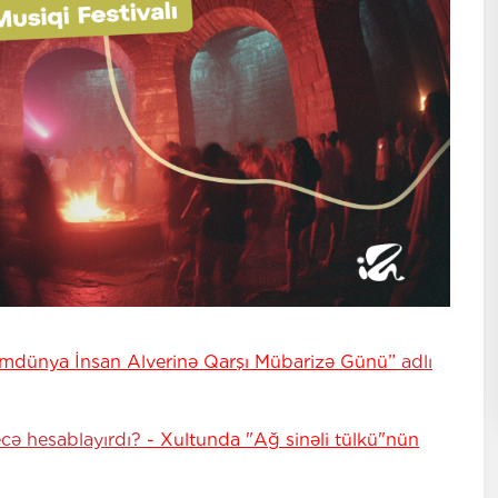
umdünya İnsan Alverinə Qarşı Mübarizə Günü”
adlı
necə hesablayırdı?
- Xultunda "Ağ sinəli tülkü"nün