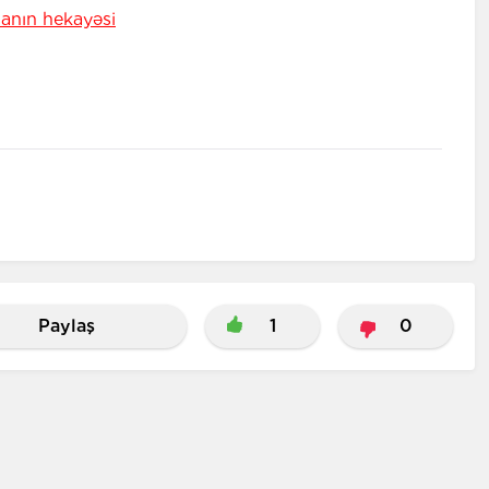
anın hekayəsi
Paylaş
1
0