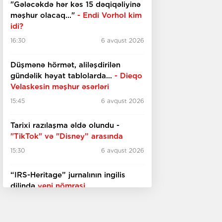
"Gələcəkdə hər kəs 15 dəqiqəliyinə
məşhur olacaq..."
- Endi Vorhol kim
idi?
16:30
6 avqust 2026
Düşmənə hörmət, aliləşdirilən
gündəlik həyat tablolarda...
-
Dieqo
Velaskesin məşhur əsərləri
15:45
6 avqust 2026
Tarixi razılaşma əldə olundu -
"TikTok" və "Disney” arasında
15:30
6 avqust 2026
“IRS-Heritage” jurnalının ingilis
dilində
yeni nömrəsi
15:15
6 avqust 2026