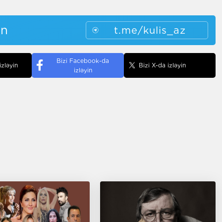
in
t.me/kulis_az
Bizi Facebook-da
izləyin
Bizi X-da izləyin
izləyin