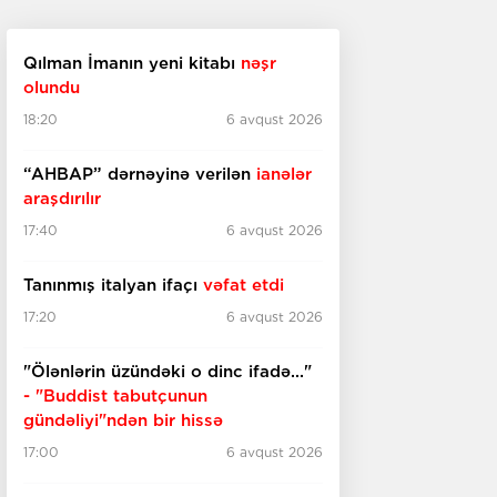
Qılman İmanın yeni kitabı
nəşr
olundu
18:20
6 avqust 2026
“AHBAP” dərnəyinə verilən
ianələr
araşdırılır
17:40
6 avqust 2026
Tanınmış italyan ifaçı
vəfat etdi
17:20
6 avqust 2026
"Ölənlərin üzündəki o dinc ifadə..."
- "Buddist tabutçunun
gündəliyi"ndən bir hissə
17:00
6 avqust 2026