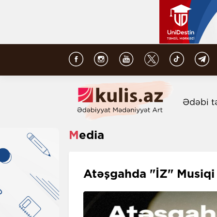
Ədəbi t
Media
Atəşgahda "İZ" Musiqi 