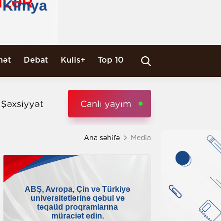
nət
Debat
Kulis+
Top 10
i Şəxsiyyət
Canlı yayım
Ana səhifə
Media