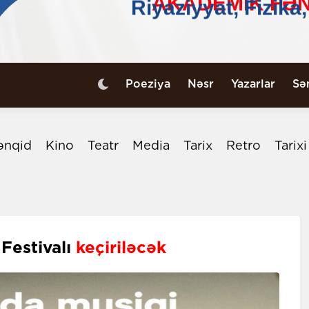
Poeziya
Nəsr
Yazarlar
Sə
ənqid
Kino
Teatr
Media
Tarix
Retro
Tarix
Festivalı
keçiriləcək