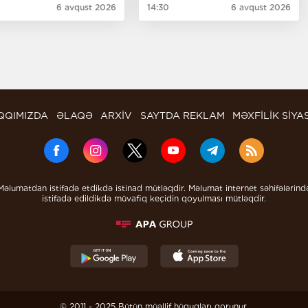
6 avqust 2026
14:30
6 avqust 2026
QQIMIZDA
ƏLAQƏ
ARXİV
SAYTDA REKLAM
MƏXFİLİK SİYA
Məlumatdan istifadə etdikdə istinad mütləqdir. Məlumat internet səhifələrind
istifadə edildikdə müvafiq keçidin qoyulması mütləqdir.
© 2011 - 2025 Bütün müəllif hüquqları qorunur.