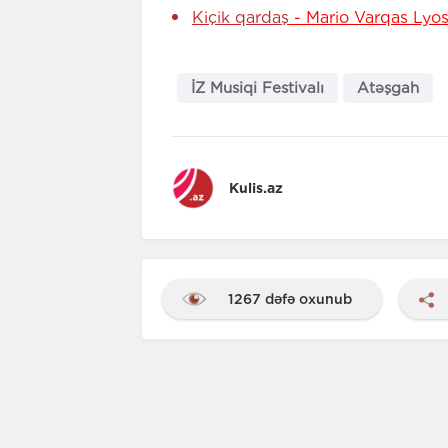
Kiçik qardaş
- Mario Varqas Lyos
İZ Musiqi Festivalı
Atəşgah
Kulis.az
1267 dəfə oxunub