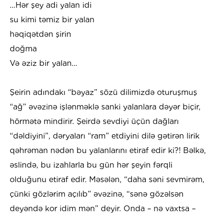
…Hər şey adi yalan idi
su kimi təmiz bir yalan
həqiqətdən şirin
doğma
Və əziz bir yalan…
Şeirin adındakı “bəyaz” sözü dilimizdə oturuşmuş
“ağ” əvəzinə işlənməklə sanki yalanlara dəyər biçir,
hörmətə mindirir. Şeirdə sevdiyi üçün dağları
“dəldiyini”, dəryaları “ram” etdiyini dilə gətirən lirik
qəhrəman nədən bu yalanlarını etiraf edir ki?! Bəlkə,
əslində, bu izahlarla bu gün hər şeyin fərqli
olduğunu etiraf edir. Məsələn, “daha səni sevmirəm,
çünki gözlərim açılıb” əvəzinə, “sənə gözəlsən
deyəndə kor idim mən” deyir. Onda – nə vaxtsa –