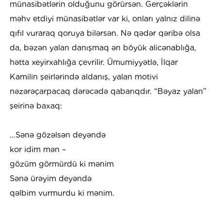
münasibətlərin olduğunu görürsən. Gerçəklərin
məhv etdiyi münasibətlər var ki, onları yalnız dilinə
qıfıl vuraraq qoruya bilərsən. Nə qədər qəribə olsa
da, bəzən yalan danışmaq ən böyük alicənablığa,
hətta xeyirxahlığa çevrilir. Ümumiyyətlə, İlqar
Kamilin şeirlərində aldanış, yalan motivi
nəzərəçarpacaq dərəcədə qabarıqdır. “Bəyaz yalan”
şeirinə baxaq:
…Sənə gözəlsən deyəndə
kor idim mən –
gözüm görmürdü ki mənim
Sənə ürəyim deyəndə
qəlbim vurmurdu ki mənim.