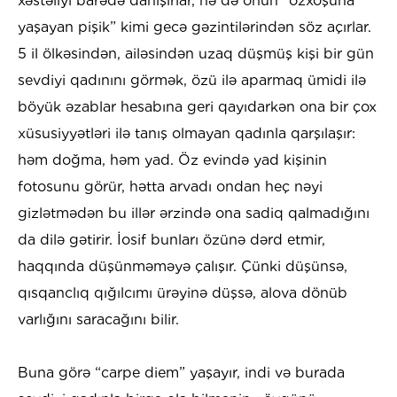
xəstəliyi barədə danışırlar, nə də onun “özxoşuna
yaşayan pişik” kimi gecə gəzintilərindən söz açırlar.
5 il ölkəsindən, ailəsindən uzaq düşmüş kişi bir gün
sevdiyi qadınını görmək, özü ilə aparmaq ümidi ilə
böyük əzablar hesabına geri qayıdarkən ona bir çox
xüsusiyyətləri ilə tanış olmayan qadınla qarşılaşır:
həm doğma, həm yad. Öz evində yad kişinin
fotosunu görür, hətta arvadı ondan heç nəyi
gizlətmədən bu illər ərzində ona sadiq qalmadığını
da dilə gətirir. İosif bunları özünə dərd etmir,
haqqında düşünməməyə çalışır. Çünki düşünsə,
qısqanclıq qığılcımı ürəyinə düşsə, alova dönüb
varlığını saracağını bilir.
Buna görə “carpe diem” yaşayır, indi və burada