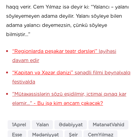
haqq verir. Cem Yılmaz isə deyir ki: “Yalancı – yalanı
söyleyemeyen adama deyilir. Yalanı söyleye bilen
adama yalancı deyemezsin, çünkü söyleye
bilmiştir…”
“Regionlarda peşəkar teatr dərsləri”
layihəsi
davam edir
“Kapitan və Xəzər dənizi”
sənədli filmi beynəlxalq
festivalda
"Mütəxəssislərin sözü eşidilmir, ictimai qınaq kar
eləmir…"
- Bu işə kim əncam çəkəcək?
1Aprel
Yalan
Ədəbiyyat
MətanətVahid
Esse
Mədəniyyət
Şeir
CemYılmaz