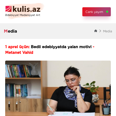
Canlı yayım
Media
Media
1 aprel üçün:
Bədii ədəbiyyatda yalan motivi
-
Mətanət Vahid