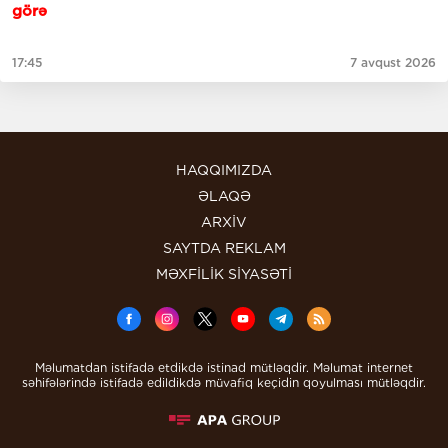
görə
17:45
7 avqust 2026
HAQQIMIZDA
ƏLAQƏ
ARXİV
SAYTDA REKLAM
MƏXFİLİK SİYASƏTİ
Məlumatdan istifadə etdikdə istinad mütləqdir. Məlumat internet
səhifələrində istifadə edildikdə müvafiq keçidin qoyulması mütləqdir.