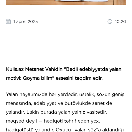
1 aprel 2025
10:20
Kulis.az Mətanət Vahidin "Bədii ədəbiyyatda yalan
motivi: Qoyma bilim" essesini təqdim edir.
Yalan həyatımızda hər yerdədir, üstəlik, sözün geniş
mənasında, ədəbiyyat və bütövlükdə sənət də
yalandır. Lakin burada yalan yalnız vasitədir,
məqsəd deyil — həqiqəti təhrif edən yox,
həqiqətüstü yalandır. Oxucu “yalan söz”ə aldandığı