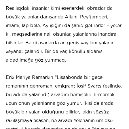
Reallıqdakı insanlar kimi əsərlərdəki obrazlar da
böyük yalanlar danışanda Allahı, Peyğəmbəri,
imamı, lap belə, Ay işığını da şahid gətirərlər – yetər
ki, məqsədlərinə nail olsunlar, yalanlarına inandıra
bilsinlər. Bədii əsərlərdə ən geniş yayılanı yalanın
xəyanət çalarıdır. Bir də var, könüllü aldanış,
aldadılmağa göz yummaq.
Erix Mariya Remarkın “Lissabonda bir gecə”
romanının qəhrəmanı emiqrant İosif Şvarts (əslində,
bu adı da yalan idi) arvadını həmişəlik itirməmək
üçün onun yalanlarına göz yumur. İkisi də arada
böyük bir yalan olduğunu bilirlər, lakin sözsüz
razılaşmaya əsasən, nə arvadı Yelenanın ümidsiz