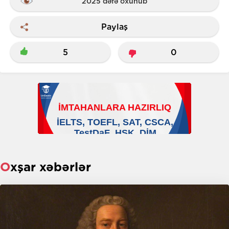
2025 dəfə oxunub
Paylaş
5
0
Oxşar xəbərlər