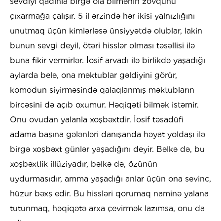
sevdiyi qadınla birgə ola bilmənin zövqünü
çıxarmağa çalışır. 5 il ərzində hər ikisi yalnızlığını
unutmaq üçün kimlərləsə ünsiyyətdə olublar, lakin
bunun sevgi deyil, ötəri hisslər olması təsəllisi ilə
buna fikir vermirlər. İosif arvadı ilə birlikdə yaşadığı
aylarda belə, ona məktublar gəldiyini görür,
komodun siyirməsində qalaqlanmış məktubların
bircəsini də açıb oxumur. Həqiqəti bilmək istəmir.
Onu ovudan yalanla xoşbəxtdir. İosif təsadüfi
adama başına gələnləri danışanda həyat yoldaşı ilə
birgə xoşbəxt günlər yaşadığını deyir. Bəlkə də, bu
xoşbəxtlik illüziyadır, bəlkə də, özünün
uydurmasıdır, amma yaşadığı anlar üçün ona sevinc,
hüzur bəxş edir. Bu hissləri qorumaq naminə yalana
tutunmaq, həqiqətə arxa çevirmək lazımsa, onu da