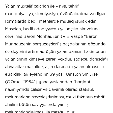
Yalan müxtəlif çalarları ilə – riya, təhrif,
manipulyasiya, simulyasiya, özünüaldatma və digər
formalarda bədii mətnlərdə mütləq iştirak edir.
Məsələn, bədii ədəbiyyatda yalançılıq simvoluna
çevrilmiş Baron Münhauzen (R.E.Raspe “Baron
Münhauzenin sərgüzəştləri”) başqalarının gözündə
öz dəyərini artırmaq üçün yalan danışır. Lakin onun
yalanlarının kimsəyə zərəri yoxdur, sadəcə, danışdığı
əhvalatlar məzəlidir, aşırı dərəcədə yalan olması ilə
ətrafdakıları əyləndirir. 39 yaşlı Uinston Smit isə
(C.Oruel “1984”) gənc yaşlarından “həqiqət
nazirliyi”ndə çalışır və davamlı olaraq statistik
məlumatların saxtalaşdırılması, tarixi faktların təhrifi,
əhalini bütün səviyyələrdə yanlış
məlumatlandırılması ilə məşğul olur.