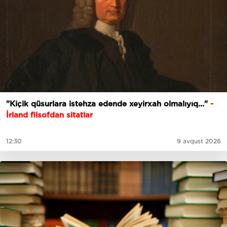
"Kiçik qüsurlara istehza edəndə xeyirxah olmalıyıq..."
-
İrland filsofdan sitatlar
12:30
9 avqust 2026