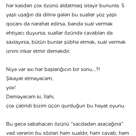
hər kəsdən çox özünü aldatmaq istəyir bununla. 5
yaşlı uşağın da dilinə gələn bu suallar yüz yaşlı
qocanı da narahat edirsə, bəndə sual vermək
ehtiyacı duyursa, suallar özündə cavabları da
saxlayırsa, bütün bunlar şübhə etmək, sual vermək
iznini inkar etmir deməkdir.
Niyə var axı hər başlanğıcın bir sonu…?!
Şikayət etməyəcəm,
yox!
Deməyəcəm ki, İlahi,
çox çətindi bizim üçün qurduğun bu həyat oyunu.
Bu gecə sabahacan özünü “səcdədən asacağına”
vəd verənin bu sözləri həm sualdır, həm cavab; həm