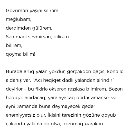
Gözümün yaşını silirəm
məğlubam,
dərdimdən gülürəm.
Sən məni sevmirsən, bilirəm
bilirəm,
qoyma bilim!
Burada artıq yalan yoxdur, gerçəkdən qaçış, könüllü
aldanış var. “Acı həqiqət dadlı yalandan şirindir”
deyirlər – bu fikirlə əksərən razılaşa bilmirəm. Bəzən
həqiqət acıdacaq, yaralayacaq qədər amansız və
eyni zamanda buna dəyməyəcək qədər
əhəmiyyətsiz olur. İkisini tərəzinin gözünə qoyub
çəkəndə yalanla da olsa, qorumaq gərəkən