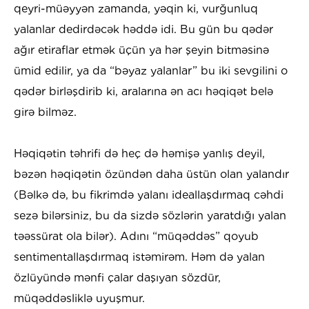
qeyri-müəyyən zamanda, yəqin ki, vurğunluq
yalanlar dedirdəcək həddə idi. Bu gün bu qədər
ağır etiraflar etmək üçün ya hər şeyin bitməsinə
ümid edilir, ya da “bəyaz yalanlar” bu iki sevgilini o
qədər birləşdirib ki, aralarına ən acı həqiqət belə
girə bilməz.
Həqiqətin təhrifi də heç də həmişə yanlış deyil,
bəzən həqiqətin özündən daha üstün olan yalandır
(Bəlkə də, bu fikrimdə yalanı ideallaşdırmaq cəhdi
sezə bilərsiniz, bu da sizdə sözlərin yaratdığı yalan
təəssürat ola bilər). Adını “müqəddəs” qoyub
sentimentallaşdırmaq istəmirəm. Həm də yalan
özlüyündə mənfi çalar daşıyan sözdür,
müqəddəsliklə uyuşmur.