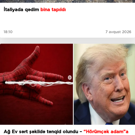
İtaliyada qədim
bina tapıldı
18:10
7 avqust 2026
Ağ Ev sərt şəkildə tənqid olundu –
“Hörümçək adam”a