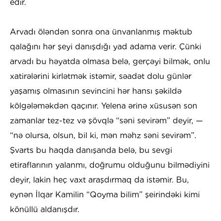
edir.
Arvadı öləndən sonra ona ünvanlanmış məktub
qalağını hər şeyi danışdığı yad adama verir. Çünki
arvadı bu həyatda olmasa belə, gerçəyi bilmək, onlu
xatirələrini kirlətmək istəmir, səadət dolu günlər
yaşamış olmasının sevincini hər hansı şəkildə
kölgələməkdən qaçınır. Yelena ərinə xüsusən son
zamanlar tez-tez və şövqlə “səni sevirəm” deyir, —
“nə olursa, olsun, bil ki, mən məhz səni sevirəm”.
Şvarts bu haqda danışanda belə, bu sevgi
etiraflarının yalanmı, doğrumu olduğunu bilmədiyini
deyir, lakin heç vaxt araşdırmaq da istəmir. Bu,
eynən İlqar Kamilin “Qoyma bilim” şeirindəki kimi
könüllü aldanışdır.