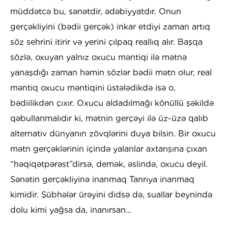
müddətcə bu, sənətdir, ədəbiyyatdır. Onun
gerçəkliyini (bədii gerçək) inkar etdiyi zaman artıq
söz sehrini itirir və yerini çılpaq reallıq alır. Başqa
sözlə, oxuyan yalnız oxucu məntiqi ilə mətnə
yanaşdığı zaman həmin sözlər bədii mətn olur, real
məntiq oxucu məntiqini üstələdikdə isə o,
bədiilikdən çıxır. Oxucu aldadılmağı könüllü şəkildə
qəbullanmalıdır ki, mətnin gerçəyi ilə üz-üzə qalıb
alternativ dünyanın zövqlərini duya bilsin. Bir oxucu
mətn gerçəklərinin içində yalanlar axtarışına çıxan
“həqiqətpərəst”dirsə, demək, əslində, oxucu deyil.
Sənətin gerçəkliyinə inanmaq Tanrıya inanmaq
kimidir. Şübhələr ürəyini didsə də, suallar beynində
dolu kimi yağsa da, inanırsan…