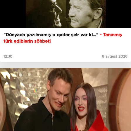
"Dünyada yazılmamış o qədər şeir var ki..."
- Tanınmış
türk ədiblərin söhbəti
12:30
8 avqust 2026