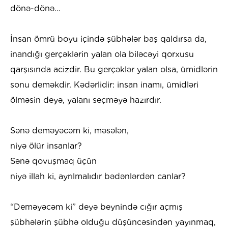
dönə-dönə…
İnsan ömrü boyu içində şübhələr baş qaldırsa da,
inandığı gerçəklərin yalan ola biləcəyi qorxusu
qarşısında acizdir. Bu gerçəklər yalan olsa, ümidlərin
sonu deməkdir. Kədərlidir: insan inamı, ümidləri
ölməsin deyə, yalanı seçməyə hazırdır.
Sənə deməyəcəm ki, məsələn,
niyə ölür insanlar?
Sənə qovuşmaq üçün
niyə illah ki, ayrılmalıdır bədənlərdən canlar?
“Deməyəcəm ki” deyə beynində cığır açmış
şübhələrin şübhə olduğu düşüncəsindən yayınmaq,