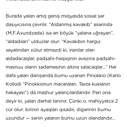
Burada yalan artıq geniş miqyasda sosial şər
daşıyıcısına çevrilir. “Aldanmış kəvakib” əsərində
(M.F.Axundzadə) isə ən böyük “yalana uğrayan”,
“aldadılan” ulduzlar olur: “Kəvakibin hərgiz
xəyalından xütur etməzdi ki, iranilər oları
aldadacaqlar, padşahi-həqiqinin əvəzinə padşahi-
məsnuu oların sədəməsinin altına salacaqlar…” Hər
dəfə yalan danışanda burnu uzanan Pinokkio (Karlo
Kollodi “Pinokkionun macəraları. Taxta kuklanın
hekayəsi”) da məşhur yalançılardandır. Pəri ona
deyir ki, yalan dərhal tanınır. Çünki o, mahiyyətcə 2
cür olur: birinin ayaqları qısadır, digərinin burnu
uzundur — sənin yalanın burnu uzun olandandır…