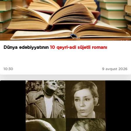
Dünya ədəbiyyatının
10 qeyri-adi süjetli romanı
10:30
9 avqust 2026