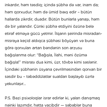
inkardır, həm təsdiq; içində şübhə də var, inam da;
həm qorxudur, həm də ümid bəxş edir – bütün
hallarda zikrdir, duadır. Bütün bunlarla yanaşı, həm
də bir yalandır. Çünki şübhə etdiyini özünə belə
etiraf etməyə gücü yetmir. İlqarın şeirində misradan-
misraya keçid aldıqca şübhəsi böyüyən və buna
görə qorxuları artan bəndənin son arzusu
bağışlanma olur: “Bağışla, İlahi, məni özümə
bağışla!” misrası dua kimi, üzr, tövbə kimi səslənir.
İçindəki şübhənin üsyana çevrilməsindən qorxan bir
səsdir bu – təbəddülatlar sualdan başlayıb üzrlə
yekunlaşır…
P.S. Bəzi psixoloqlar israr edirlər ki, yalan danışmaq
nəinki lazımdır, hətta vacibdir — səbəblər buna