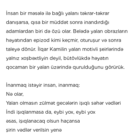
İnsan bir məsələ ilə bağlı yalanı təkrar-təkrar
danışarsa, qısa bir müddət sonra inandırdığı
adamlardan biri də özü olar. Belədə yalan obrazların
həyatından epizod kimi keçmir, oturuşur və sonra
taleyə dönür. İlqar Kamilin yalan motivli şeirlərində
yalnız xoşbəxtliyin deyil, bütövlükdə həyatın
qocaman bir yalan üzərində qurulduğunu görürük.
İnanmaq istəyir insan, inanmaq:
Nə olar,
Yalan olmasın zülmət gecələrin işıqlı səhər vədləri
İndi işıqlanmasa da, eybi yox, eybi yox
əsas, işıqlanacaq olsun haçansa
şirin vədlər verilsin yenə