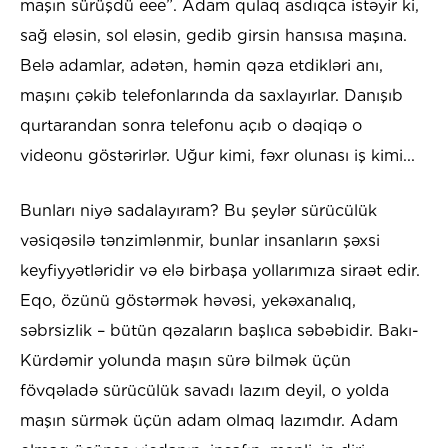
maşın sürüşdü eee”. Adam qulaq asdıqca istəyir ki,
sağ eləsin, sol eləsin, gedib girsin hansısa maşına.
Belə adamlar, adətən, həmin qəza etdikləri anı,
maşını çəkib telefonlarında da saxlayırlar. Danışıb
qurtarandan sonra telefonu açıb o dəqiqə o
videonu göstərirlər. Uğur kimi, fəxr olunası iş kimi...
Bunları niyə sadalayıram? Bu şeylər sürücülük
vəsiqəsilə tənzimlənmir, bunlar insanların şəxsi
keyfiyyətləridir və elə birbaşa yollarımıza siraət edir.
Eqo, özünü göstərmək həvəsi, yekəxanalıq,
səbrsizlik – bütün qəzaların başlıca səbəbidir. Bakı-
Kürdəmir yolunda maşın sürə bilmək üçün
fövqəladə sürücülük savadı lazım deyil, o yolda
maşın sürmək üçün adam olmaq lazımdır. Adam