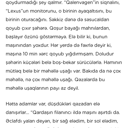
qoydurmadığı şey qalmır. “Qalenvagen”in siqnalını,
“Lexus”un monitorunu, o birinin ayaqaltısını, bu
birinin oturacağını. Səkkiz dənə də səsucaldan
qoyub çıxır şəhərə. Qoşur bayağı mahnılardan,
başlayır özünü göstərməyə. Elə bilir ki, bunun
maşınından yoxdur. Hər yerdə də fəxrlə deyir ki,
maşına 10 min xərc qoyub yığdırmışam. Doludur
şəhərin küçələri belə boş-bekar sürücülərlə. Hamının
mütləq belə bir məhəllə uşağı var. Bakıda da nə çox
məhəllə, nə çox məhəllə uşağı. Qəzalarda bu
məhəllə uşaqlarının payı az deyil.
Hətta adamlar var, düşdükləri qəzadan elə
danışırlar... “Qardaşın filanıncı ildə maşını aşırtdı da.
Əclafdı yalan deyən, bir sağ elədim, bir sol elədim,