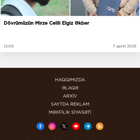
Dövrümüzün Mirzə Cəlili Elgiz Əkbər
12:00
7 aprel 2025
HAQQIMIZDA
ƏLAQƏ
ARXİV
SAYTDA REKLAM
MƏXFİLİK SİYASƏTİ