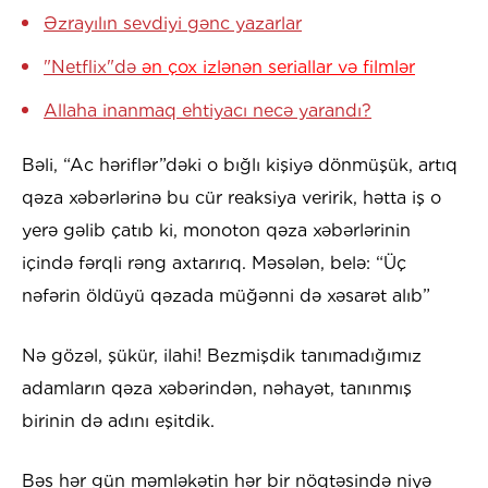
Əzrayılın sevdiyi gənc yazarlar
"Netflix"də
ən çox izlənən seriallar və filmlər
Allaha inanmaq ehtiyacı necə yarandı?
Bəli, “Ac həriflər”dəki o bığlı kişiyə dönmüşük, artıq
qəza xəbərlərinə bu cür reaksiya veririk, hətta iş o
yerə gəlib çatıb ki, monoton qəza xəbərlərinin
içində fərqli rəng axtarırıq. Məsələn, belə: “Üç
nəfərin öldüyü qəzada müğənni də xəsarət alıb”
Nə gözəl, şükür, ilahi! Bezmişdik tanımadığımız
adamların qəza xəbərindən, nəhayət, tanınmış
birinin də adını eşitdik.
Bəs hər gün məmləkətin hər bir nöqtəsində niyə