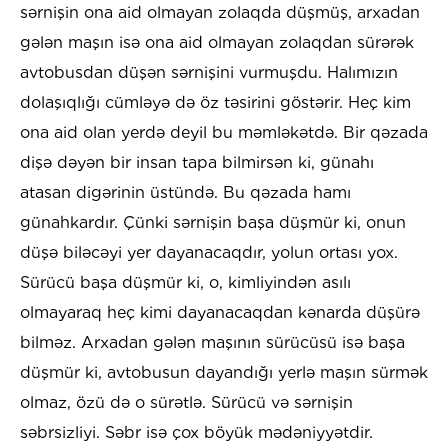
sərnişin ona aid olmayan zolaqda düşmüş, arxadan
gələn maşın isə ona aid olmayan zolaqdan sürərək
avtobusdan düşən sərnişini vurmuşdu. Halımızın
dolaşıqlığı cümləyə də öz təsirini göstərir. Heç kim
ona aid olan yerdə deyil bu məmləkətdə. Bir qəzada
dişə dəyən bir insan tapa bilmirsən ki, günahı
atasan digərinin üstündə. Bu qəzada hamı
günahkardır. Çünki sərnişin başa düşmür ki, onun
düşə biləcəyi yer dayanacaqdır, yolun ortası yox.
Sürücü başa düşmür ki, o, kimliyindən asılı
olmayaraq heç kimi dayanacaqdan kənarda düşürə
bilməz. Arxadan gələn maşının sürücüsü isə başa
düşmür ki, avtobusun dayandığı yerlə maşın sürmək
olmaz, özü də o sürətlə. Sürücü və sərnişin
səbrsizliyi. Səbr isə çox böyük mədəniyyətdir.