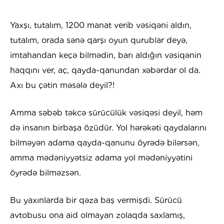
Yaxşı, tutalım, 1200 manat verib vəsiqəni aldın,
tutalım, orada sənə qarşı oyun qurublar deyə,
imtahandan keçə bilmədin, barı aldığın vəsiqənin
haqqını ver, aç, qayda-qanundan xəbərdar ol da.
Axı bu çətin məsələ deyil?!
Amma səbəb təkcə sürücülük vəsiqəsi deyil, həm
də insanın birbaşa özüdür. Yol hərəkəti qaydalarını
bilməyən adama qayda-qanunu öyrədə bilərsən,
amma mədəniyyətsiz adama yol mədəniyyətini
öyrədə bilməzsən.
Bu yaxınlarda bir qəza baş vermişdi. Sürücü
avtobusu ona aid olmayan zolaqda saxlamış,