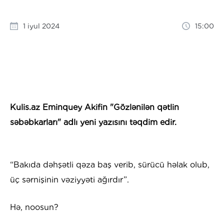
1 iyul 2024
15:00
Kulis.az Eminquey Akifin "Gözlənilən qətlin
səbəbkarları" adlı yeni yazısını təqdim edir.
“Bakıda dəhşətli qəza baş verib, sürücü həlak olub,
üç sərnişinin vəziyyəti ağırdır”.
Hə, noosun?