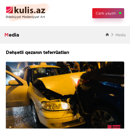
Canlı yayım
Media
Media
Dəhşətli qəzanın təfərrüatları