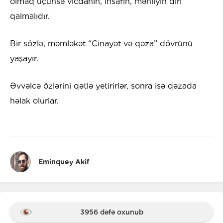
olmaq üçünsə vicdanın, insafın, mənliyin diri
qalmalıdır.
Bir sözlə, məmləkət “Cinayət və qəza” dövrünü
yaşayır.
Əvvəlcə özlərini qətlə yetirirlər, sonra isə qəzada
həlak olurlar.
Eminquey Akif
3956 dəfə oxunub