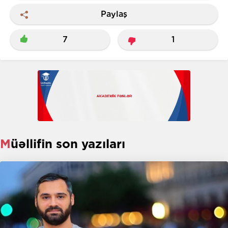
Paylaş
7
1
Müəllifin son yazıları