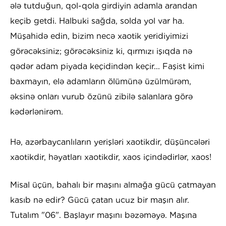
ələ tutduğun, qol-qola girdiyin adamla arandan
keçib getdi. Halbuki sağda, solda yol var ha.
Müşahidə edin, bizim necə xaotik yeridiyimizi
görəcəksiniz; görəcəksiniz ki, qırmızı işıqda nə
qədər adam piyada keçidindən keçir... Faşist kimi
baxmayın, elə adamların ölümünə üzülmürəm,
əksinə onları vurub özünü zibilə salanlara görə
kədərlənirəm.
Hə, azərbaycanlıların yerişləri xaotikdir, düşüncələri
xaotikdir, həyatları xaotikdir, xaos içindədirlər, xaos!
Misal üçün, bahalı bir maşını almağa gücü çatmayan
kasıb nə edir? Gücü çatan ucuz bir maşın alır.
Tutalım "06". Başlayır maşını bəzəməyə. Maşına