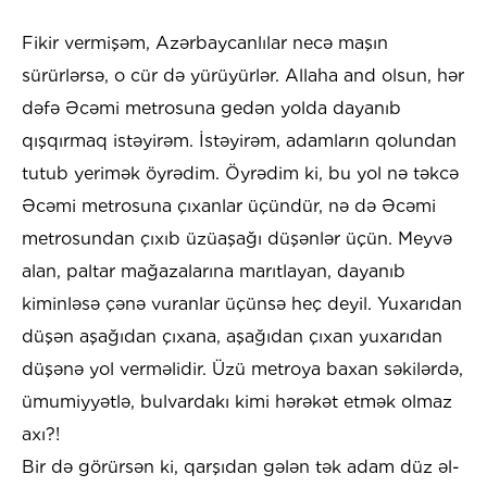
Fikir vermişəm, Azərbaycanlılar necə maşın
sürürlərsə, o cür də yürüyürlər. Allaha and olsun, hər
dəfə Əcəmi metrosuna gedən yolda dayanıb
qışqırmaq istəyirəm. İstəyirəm, adamların qolundan
tutub yerimək öyrədim. Öyrədim ki, bu yol nə təkcə
Əcəmi metrosuna çıxanlar üçündür, nə də Əcəmi
metrosundan çıxıb üzüaşağı düşənlər üçün. Meyvə
alan, paltar mağazalarına marıtlayan, dayanıb
kiminləsə çənə vuranlar üçünsə heç deyil. Yuxarıdan
düşən aşağıdan çıxana, aşağıdan çıxan yuxarıdan
düşənə yol verməlidir. Üzü metroya baxan səkilərdə,
ümumiyyətlə, bulvardakı kimi hərəkət etmək olmaz
axı?!
Bir də görürsən ki, qarşıdan gələn tək adam düz əl-