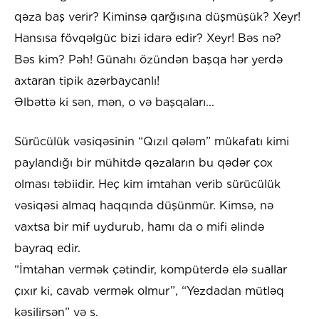
qəza baş verir? Kiminsə qarğışına düşmüşük? Xeyr!
Hansısa fövqəlgüc bizi idarə edir? Xeyr! Bəs nə?
Bəs kim? Pəh! Günahı özündən başqa hər yerdə
axtaran tipik azərbaycanlı!
Əlbəttə ki sən, mən, o və başqaları...
Sürücülük vəsiqəsinin “Qızıl qələm” mükafatı kimi
paylandığı bir mühitdə qəzaların bu qədər çox
olması təbiidir. Heç kim imtahan verib sürücülük
vəsiqəsi almaq haqqında düşünmür. Kimsə, nə
vaxtsa bir mif uydurub, hamı da o mifi əlində
bayraq edir.
“İmtahan vermək çətindir, kompüterdə elə suallar
çıxır ki, cavab vermək olmur”, “Yezdadan mütləq
kəsilirsən” və s.