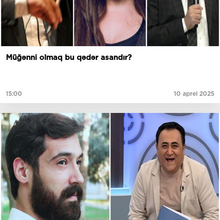
Müğənni olmaq bu qədər asandır?
15:00
10 aprel 2025