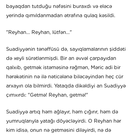
bayaqdan tutduğu nəfəsini buraxdı və eləcə
yerində qımıldanmadan ətrafına qulaq kəsildi.
"Reyhan... Reyhan, lütfən..."
Suadiyyənin tənəffüsü də, sayıqlamalarının şiddəti
də xeyli sürətlənmişdi. Bir an əvvəl çarpayıdan
qalxıb, getmək istəməsinə rəğmən, Məric adi bir
hərəkətinin nə ilə nəticələnə biləcəyindən heç cür
arxayın ola bilmirdi. Yataqda dikəldiyi an Suadiyyə
çımxırdı: "Getmə! Reyhan, getmə!"
Suadiyyə artıq həm ağlayır, həm çığırır, həm də
yumruqlarıyla yatağı döyəcləyirdi. O Reyhan hər
kim idisə, onun nə getməsini diləyirdi, nə də