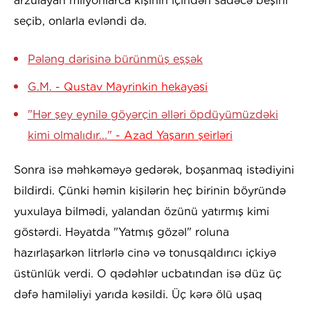
arzulayan milyonlarca kişinin içindən sadəcə beşini
seçib, onlarla evləndi də.
Pələng dərisinə bürünmüş eşşək
G.M.
- Qustav Mayrinkin hekayəsi
"Hər şey eynilə göyərçin əlləri öpdüyümüzdəki
kimi olmalıdır..."
- Azad Yaşarın şeirləri
Sonra isə məhkəməyə gedərək, boşanmaq istədiyini
bildirdi. Çünki həmin kişilərin heç birinin böyründə
yuxulaya bilmədi, yalandan özünü yatırmış kimi
göstərdi. Həyatda "Yatmış gözəl" roluna
hazırlaşarkən litrlərlə cinə və tonusqaldırıcı içkiyə
üstünlük verdi. O qədəhlər ucbatından isə düz üç
dəfə hamiləliyi yarıda kəsildi. Üç kərə ölü uşaq