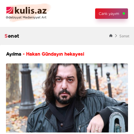
Canlı yayım
Sənət
Sənət
Ayılma
- Hakan Gündayın hekayəsi