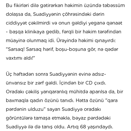
Bu fikirləri dilə gətirərkən həkimin üzündə təbəssüm
dolaşsa da, Suadiyyənin çöhrəsindəki dərin
ciddiyyət çəkilmirdi və onun gəldiyi yeganə qənaət
- başqa klinikaya gedib, fərqli bir həkim tərəfindən
müayinə olunmaq idi. Ürəyində həkimi qınayırdı:
"Sarsaq! Sarsaq hərif, boşu-boşuna gör, nə qədər
vaxtımı aldı!"
Üç həftədən sonra Suadiyyənin evinə adsız-
ünvansız bir zərf gəldi. İçindən bir CD çıxdı.
Oradakı çəkiliş yarıqaranlıq mühitdə aparılsa da, bir
baxmaqla qadın özünü tanıdı. Hətta özünü "qara
pərdənin ulduzu" sayan Suadiyyə oradakı
görüntülərə tamaşa etməklə, bəyaz pərdədəki
Suadiyyə ilə də tanış oldu. Artıq 68 yaşındaydı.