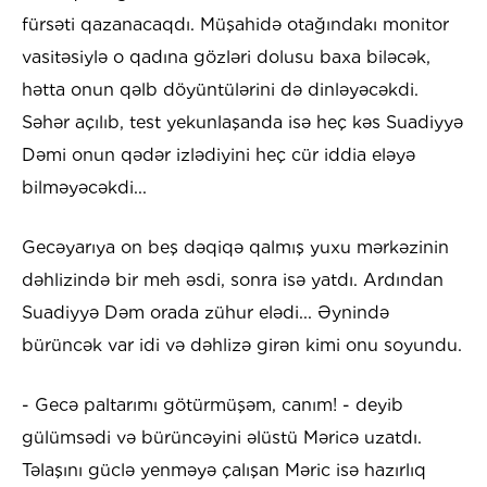
fürsəti qazanacaqdı. Müşahidə otağındakı monitor
vasitəsiylə o qadına gözləri dolusu baxa biləcək,
hətta onun qəlb döyüntülərini də dinləyəcəkdi.
Səhər açılıb, test yekunlaşanda isə heç kəs Suadiyyə
Dəmi onun qədər izlədiyini heç cür iddia eləyə
bilməyəcəkdi...
Gecəyarıya on beş dəqiqə qalmış yuxu mərkəzinin
dəhlizində bir meh əsdi, sonra isə yatdı. Ardından
Suadiyyə Dəm orada zühur elədi... Əynində
bürüncək var idi və dəhlizə girən kimi onu soyundu.
- Gecə paltarımı götürmüşəm, canım! - deyib
gülümsədi və bürüncəyini əlüstü Məricə uzatdı.
Təlaşını güclə yenməyə çalışan Məric isə hazırlıq