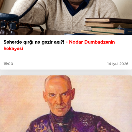
Şəhərdə qırğı nə gəzir axı?!
- Nodar Dumbadzenin
hekayəsi
15:00
14 iyul 2026