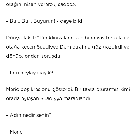
otağını nişan verərək, sadəcə:
- Bu... Bu... Buyurun! - deyə bildi.
Dünyadakı bütün klinikaların sahibinə xas bir əda ilə
otağa keçən Suadiyyə Dəm ətrafına göz gəzdirdi və
dönüb, ondan soruşdu:
- İndi neyləyəcəyik?
Məric boş kreslonu göstərdi. Bir taxta oturarmış kimi
orada əyləşən Suadiyyə maraqlandı:
- Adın nədir sənin?
- Məric.