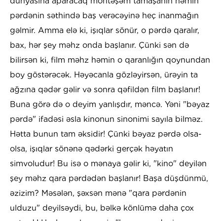
dünyasına aparacaq möhtəşəm tamaşanın həmin
pərdənin səthində baş verəcəyinə heç inanmağın
gəlmir. Amma elə ki, işıqlar sönür, o pərdə qaralır,
bax, hər şey məhz onda başlanır. Çünki sən də
bilirsən ki, film məhz həmin o qaranlığın qoynundan
boy göstərəcək. Həyəcanla gözləyirsən, ürəyin ta
ağzına qədər gəlir və sonra qəfildən film başlanır!
Buna görə də o deyim yanlışdır, məncə. Yəni "bəyaz
pərdə" ifadəsi əsla kinonun sinonimi sayıla bilməz.
Hətta bunun tam əksidir! Çünki bəyaz pərdə olsa-
olsa, işıqlar sönənə qədərki gerçək həyatın
simvoludur! Bu isə o mənaya gəlir ki, "kino" deyilən
şey məhz qara pərdədən başlanır! Başa düşdünmü,
əzizim? Məsələn, şəxsən mənə "qara pərdənin
ulduzu" deyilsəydi, bu, bəlkə könlümə daha çox