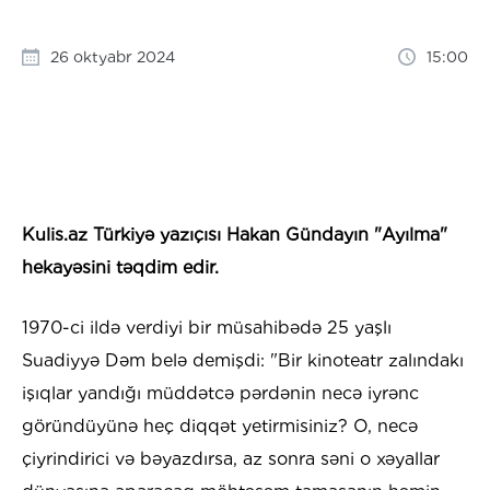
26 oktyabr 2024
15:00
Kulis.az Türkiyə yazıçısı Hakan Gündayın "Ayılma"
hekayəsini təqdim edir.
1970-ci ildə verdiyi bir müsahibədə 25 yaşlı
Suadiyyə Dəm belə demişdi: "Bir kinoteatr zalındakı
işıqlar yandığı müddətcə pərdənin necə iyrənc
göründüyünə heç diqqət yetirmisiniz? O, necə
çiyrindirici və bəyazdırsa, az sonra səni o xəyallar