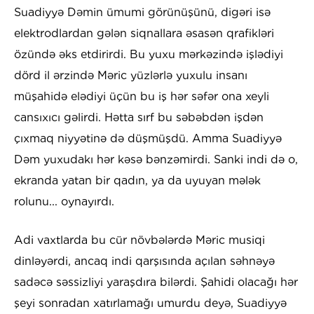
Suadiyyə Dəmin ümumi görünüşünü, digəri isə
elektrodlardan gələn siqnallara əsasən qrafikləri
özündə əks etdirirdi. Bu yuxu mərkəzində işlədiyi
dörd il ərzində Məric yüzlərlə yuxulu insanı
müşahidə elədiyi üçün bu iş hər səfər ona xeyli
cansıxıcı gəlirdi. Hətta sırf bu səbəbdən işdən
çıxmaq niyyətinə də düşmüşdü. Amma Suadiyyə
Dəm yuxudakı hər kəsə bənzəmirdi. Sanki indi də o,
ekranda yatan bir qadın, ya da uyuyan mələk
rolunu... oynayırdı.
Adi vaxtlarda bu cür növbələrdə Məric musiqi
dinləyərdi, ancaq indi qarşısında açılan səhnəyə
sadəcə səssizliyi yaraşdıra bilərdi. Şahidi olacağı hər
şeyi sonradan xatırlamağı umurdu deyə, Suadiyyə