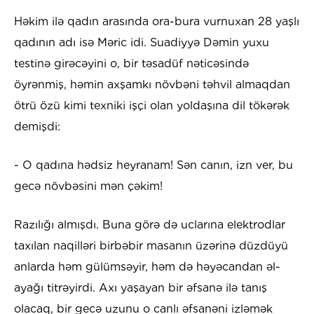
Həkim ilə qadın arasında ora-bura vurnuxan 28 yaşlı
qadının adı isə Məric idi. Suadiyyə Dəmin yuxu
testinə girəcəyini o, bir təsadüf nəticəsində
öyrənmiş, həmin axşamkı növbəni təhvil almaqdan
ötrü özü kimi texniki işçi olan yoldaşına dil tökərək
demişdi:
- O qadına hədsiz heyranam! Sən canın, izn ver, bu
gecə növbəsini mən çəkim!
Razılığı almışdı. Buna görə də uclarına elektrodlar
taxılan naqilləri birbəbir masanın üzərinə düzdüyü
anlarda həm gülümsəyir, həm də həyəcandan əl-
ayağı titrəyirdi. Axı yaşayan bir əfsanə ilə tanış
olacaq, bir gecə uzunu o canlı əfsanəni izləmək