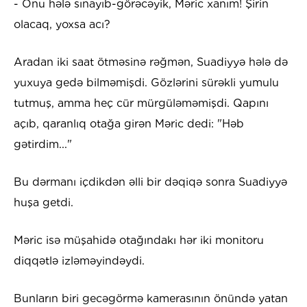
- Onu hələ sınayıb-görəcəyik, Məric xanım! Şirin
olacaq, yoxsa acı?
Aradan iki saat ötməsinə rəğmən, Suadiyyə hələ də
yuxuya gedə bilməmişdi. Gözlərini sürəkli yumulu
tutmuş, amma heç cür mürgüləməmişdi. Qapını
açıb, qaranlıq otağa girən Məric dedi: "Həb
gətirdim..."
Bu dərmanı içdikdən əlli bir dəqiqə sonra Suadiyyə
huşa getdi.
Məric isə müşahidə otağındakı hər iki monitoru
diqqətlə izləməyindəydi.
Bunların biri gecəgörmə kamerasının önündə yatan