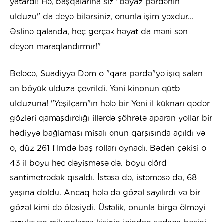
yatardı! Hə, başqalarına siz "bəyaz pərdənin
ulduzu" da deyə bilərsiniz, onunla işim yoxdur...
Əslinə qalanda, heç gerçək həyat da məni sən
deyən maraqlandırmır!"
Beləcə, Suadiyyə Dəm o "qara pərdə"yə işıq salan
ən böyük ulduza çevrildi. Yəni kinonun qütb
ulduzuna! "Yeşilçam"ın hələ bir Yeni il küknarı qədər
gözləri qamaşdırdığı illərdə şöhrətə aparan yollar bir
hədiyyə bağlaması misalı onun qarşısında açıldı və
o, düz 261 filmdə baş rolları oynadı. Bədən çəkisi o
43 il boyu heç dəyişməsə də, boyu dörd
santimetrədək qısaldı. İstəsə də, istəməsə də, 68
yaşına doldu. Ancaq hələ də gözəl sayılırdı və bir
gözəl kimi də öləsiydi. Üstəlik, onunla birgə ölməyi