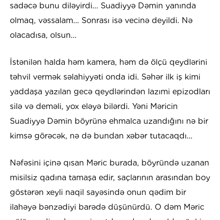
sadəcə bunu diləyirdi... Suadiyyə Dəmin yanında
olmaq, vəssalam... Sonrası isə vecinə deyildi. Nə
olacadısa, olsun...
İstənilən halda həm kamera, həm də ölçü qeydlərini
təhvil vermək səlahiyyəti onda idi. Səhər ilk iş kimi
yaddaşa yazılan gecə qeydlərindən lazımi epizodları
silə və deməli, yox eləyə bilərdi. Yəni Məricin
Suadiyyə Dəmin böyrünə ehmalca uzandığını nə bir
kimsə görəcək, nə də bundan xəbər tutacaqdı...
Nəfəsini içinə qısan Məric burada, böyründə uzanan
misilsiz qadına tamaşa edir, saçlarının arasından boy
göstərən xeyli naqil sayəsində onun qədim bir
ilahəyə bənzədiyi barədə düşünürdü. O dəm Məric