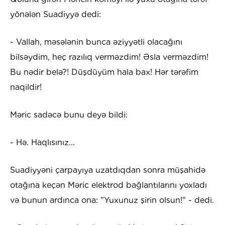
yönələn Suadiyyə dedi:
- Vallah, məsələnin bunca əziyyətli olacağını
bilsəydim, heç razılıq verməzdim! Əsla verməzdim!
Bu nədir belə?! Düşdüyüm hala bax! Hər tərəfim
naqildir!
Məric sadəcə bunu deyə bildi:
- Hə. Haqlısınız...
Suadiyyəni çarpayıya uzatdıqdan sonra müşahidə
otağına keçən Məric elektrod bağlantılarını yoxladı
və bunun ardınca ona: "Yuxunuz şirin olsun!" - dedi.