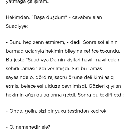
yatmağa çalışıram..."
Həkimdən: "Başa düşdüm" - cavabını alan
Suadiyyə:
- Bunu heç zənn etmirəm, - dedi. Sonra sol əlinin
barmaq uclarıyla həkimin biləyinə xəfifcə toxundu.
Bu jestə "Suadiyyə Dəmin kişiləri hayıl-mayıl edən
sehirli təması" adı verilmişdi. Sırf bu təmas
sayəsində o, dörd rejissoru özünə dəli kimi aşiq
etmiş, beləcə əsl ulduza çevrilmişdi. Gözləri qıyılan
həkimin ağzı qulaqlarına getdi. Sonra bu təklifi etdi:
- Onda, gəlin, sizi bir yuxu testindən keçirək.
- O, nəmənədir elə?