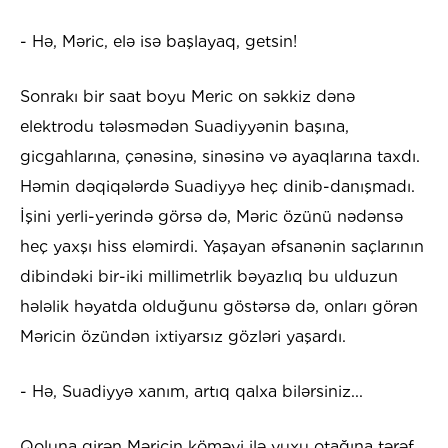
- Hə, Məric, elə isə başlayaq, getsin!
Sonrakı bir saat boyu Meric on səkkiz dənə
elektrodu tələsmədən Suadiyyənin başına,
gicgahlarına, çənəsinə, sinəsinə və ayaqlarına taxdı.
Həmin dəqiqələrdə Suadiyyə heç dinib-danışmadı.
İşini yerli-yerində görsə də, Məric özünü nədənsə
heç yaxşı hiss eləmirdi. Yaşayan əfsanənin saçlarının
dibindəki bir-iki millimetrlik bəyazlıq bu ulduzun
hələlik həyatda olduğunu göstərsə də, onları görən
Məricin özündən ixtiyarsız gözləri yaşardı.
- Hə, Suadiyyə xanım, artıq qalxa bilərsiniz...
Qoluna girən Məricin köməyi ilə yuxu otağına tərəf