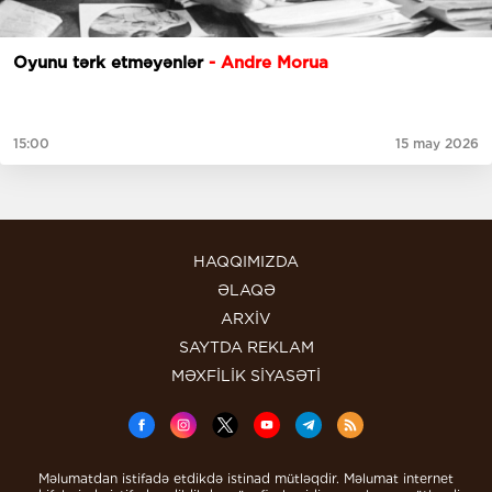
Oyunu tərk etməyənlər
- Andre Morua
15:00
15 may 2026
HAQQIMIZDA
ƏLAQƏ
ARXİV
SAYTDA REKLAM
MƏXFİLİK SİYASƏTİ
Məlumatdan istifadə etdikdə istinad mütləqdir. Məlumat internet