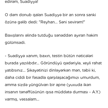
edirəm, Suadiyyə!
O dəm donub qalan Suadiyyə bir an sonra sanki
özünə gəlib dedi: "Reyhan... Səni sevirəm!"
Baxışlarını əlində tutduğu sənəddən ayıran həkim
gülümsədi.
- Suadiyyə xanım, baxın, testin bütün nəticələri
burada yazılıbdır... Göründüyü qədəriylə, xeyli rahat
yatıbsınız... Şikayətinizi dinləyərkən mən, təbii ki,
daha ciddi bir fəsadla qarşılaşacağımızı umurdum,
amma sizdə yüngülvarı bir apne (yuxuda ikən
insanın tənəffüsünün qısa müddətə durması - A.Y.)
varmış, vəssalam...