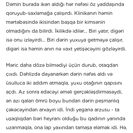
Dəmin burada ikən aldığı hər nəfəsi öz yaddaşında
qoruyub-saxlamağa çalışırdı. Klinikanın həmin
mərtəbəsində ikisindən başqa bir kimsənin
olmadığını da bilirdi. İkilikdə idilər... Biri yatır, digəri
isə onu izləyirdi... Biri dərin yuxuya getməyə çalışır,
digəri isə həmin anın nə vaxt yetişəcəyini gözləyirdi.
Məric daha dözə bilmədiyi üçün durub, otaqdan
çıxdı. Dəhlizdə dayanarkən dərin nəfəs aldı və
üsulluca iki addım atmaqla, yuxu otağının qapısını
açdı. Az sonra edəcəyi əməli gerçəkləşdirməsəydi,
ən azı qalan ömrü boyu bundan dərin peşmanlıq
çəkəcəyindən arxayın idi. İndi yeganə arzusu - ta
uşaqlıqdan bəri heyranı olduğu bu qadının yanında
uzanmaqla, ona lap yaxından tamaşa eləmək idi. Hə,