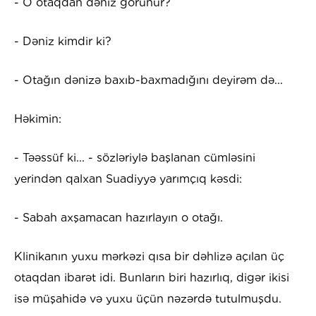
- O otaqdan dəniz görünür?
- Dəniz kimdir ki?
- Otağın dənizə baxıb-baxmadığını deyirəm də...
Həkimin:
- Təəssüf ki... - sözləriylə başlanan cümləsini
yerindən qalxan Suadiyyə yarımçıq kəsdi:
- Sabah axşamacan hazırlayın o otağı.
Klinikanın yuxu mərkəzi qısa bir dəhlizə açılan üç
otaqdan ibarət idi. Bunların biri hazırlıq, digər ikisi
isə müşahidə və yuxu üçün nəzərdə tutulmuşdu.