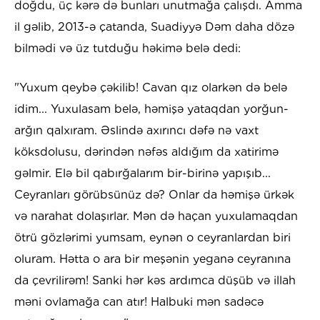
doğdu, üç kərə də bunları unutmağa çalışdı. Amma
il gəlib, 2013-ə çatanda, Suadiyyə Dəm daha dözə
bilmədi və üz tutduğu həkimə belə dedi:
"Yuxum qeybə çəkilib! Cavan qız olarkən də belə
idim... Yuxulasam belə, həmişə yataqdan yorğun-
arğın qalxıram. Əslində axırıncı dəfə nə vaxt
köksdolusu, dərindən nəfəs aldığım da xatirimə
gəlmir. Elə bil qabırğalarım bir-birinə yapışıb...
Ceyranları görübsünüz də? Onlar da həmişə ürkək
və narahat dolaşırlar. Mən də haçan yuxulamaqdan
ötrü gözlərimi yumsam, eynən o ceyranlardan biri
oluram. Hətta o ara bir meşənin yeganə ceyranına
da çevrilirəm! Sanki hər kəs ardımca düşüb və illah
məni ovlamağa can atır! Halbuki mən sadəcə