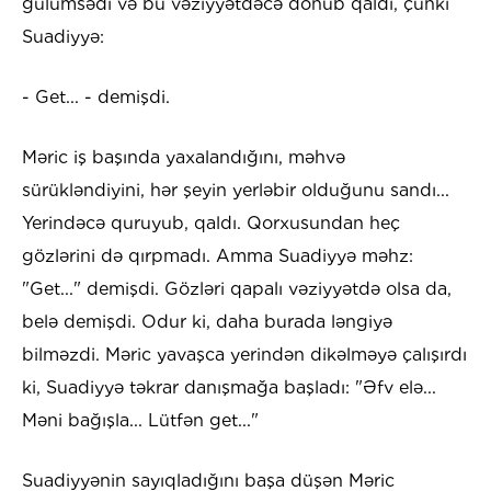
gülümsədi və bu vəziyyətdəcə donub qaldı, çünki
Suadiyyə:
- Get... - demişdi.
Məric iş başında yaxalandığını, məhvə
sürükləndiyini, hər şeyin yerləbir olduğunu sandı...
Yerindəcə quruyub, qaldı. Qorxusundan heç
gözlərini də qırpmadı. Amma Suadiyyə məhz:
"Get..." demişdi. Gözləri qapalı vəziyyətdə olsa da,
belə demişdi. Odur ki, daha burada ləngiyə
bilməzdi. Məric yavaşca yerindən dikəlməyə çalışırdı
ki, Suadiyyə təkrar danışmağa başladı: "Əfv elə...
Məni bağışla... Lütfən get..."
Suadiyyənin sayıqladığını başa düşən Məric