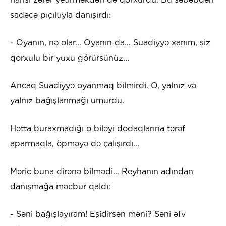
sadəcə pıçıltıyla danışırdı:
- Oyanın, nə olar... Oyanın da... Suadiyyə xanım, siz
qorxulu bir yuxu görürsünüz...
Ancaq Suadiyyə oyanmaq bilmirdi. O, yalnız və
yalnız bağışlanmağı umurdu.
Hətta buraxmadığı o biləyi dodaqlarına tərəf
aparmaqla, öpməyə də çalışırdı...
Məric buna dirənə bilmədi... Reyhanın adından
danışmağa məcbur qaldı:
- Səni bağışlayıram! Eşidirsən məni? Səni əfv