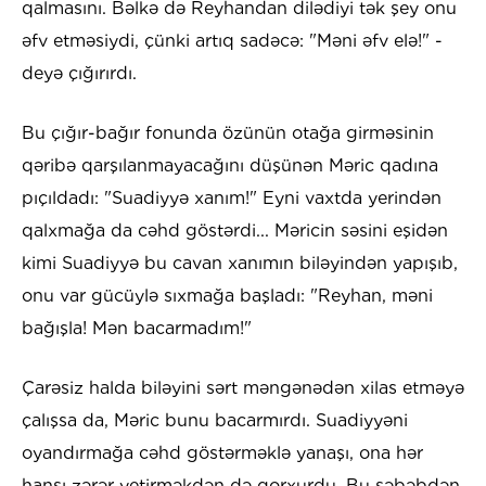
qalmasını. Bəlkə də Reyhandan dilədiyi tək şey onu
əfv etməsiydi, çünki artıq sadəcə: "Məni əfv elə!" -
deyə çığırırdı.
Bu çığır-bağır fonunda özünün otağa girməsinin
qəribə qarşılanmayacağını düşünən Məric qadına
pıçıldadı: "Suadiyyə xanım!" Eyni vaxtda yerindən
qalxmağa da cəhd göstərdi... Məricin səsini eşidən
kimi Suadiyyə bu cavan xanımın biləyindən yapışıb,
onu var gücüylə sıxmağa başladı: "Reyhan, məni
bağışla! Mən bacarmadım!"
Çarəsiz halda biləyini sərt məngənədən xilas etməyə
çalışsa da, Məric bunu bacarmırdı. Suadiyyəni
oyandırmağa cəhd göstərməklə yanaşı, ona hər
hansı zərər yetirməkdən də qorxurdu. Bu səbəbdən