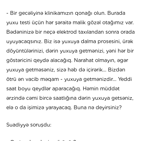
- Bir gecəliyinə klinikamızın qonağı olun. Burada
yuxu testi üçün hər şəraitə malik gözəl otağımız var.
Bədəninizə bir neçə elektrod taxılandan sonra orada
uyuyacaqsınız. Biz isə yuxuya dalma prosesini, ürək
döyüntülərinizi, dərin yuxuya getmənizi, yəni hər bir
göstəricini qeydə alacağıq. Narahat olmayın, əgər
yuxuya getməsəniz, sizə həb də içirərik... Bizdən
ötrü ən vacib məqam - yuxuya getmənizdir... Yeddi
saat boyu qeydlər aparacağıq. Həmin müddət
ərzində cəmi bircə saatlığına dərin yuxuya getsəniz,
elə o da işimizə yarayacaq. Buna nə deyirsiniz?
Suadiyyə soruşdu: