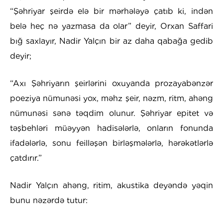
“Şəhriyar şeirdə elə bir mərhələyə çatıb ki, indən
belə heç nə yazmasa da olar” deyir, Orxan Saffari
bığ saxlayır, Nadir Yalçın bir az daha qabağa gedib
deyir;
“Axı Şəhriyarın şeirlərini oxuyanda prozayabənzər
poeziya nümunəsi yox, məhz şeir, nəzm, ritm, ahəng
nümunəsi sənə təqdim olunur. Şəhriyar epitet və
təşbehləri müəyyən hadisələrlə, onların fonunda
ifadələrlə, sonu feilləşən birləşmələrlə, hərəkətlərlə
çatdırır.”
Nadir Yalçın ahəng, ritim, akustika deyəndə yəqin
bunu nəzərdə tutur: