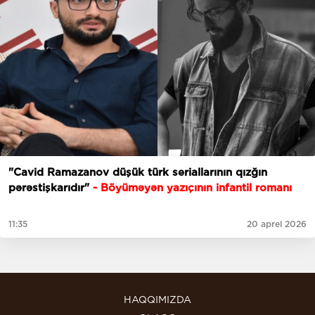
"Cavid Ramazanov düşük türk seriallarının qızğın
pərəstişkarıdır"
- Böyüməyən yazıçının infantil romanı
11:35
20 aprel 2026
HAQQIMIZDA