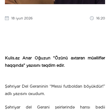
18 iyun 2026
16:20
Kulis.az Anar Oğuzun "Özünü axtaran müəlliflər
haqqında" yazısını təqdim edir.
Şəhriyar Del Geraninin “Messi futboldan böyükdür!”
adlı yazısını oxudum.
Şəhriyar del Gerani şeirlərində hansı bədii