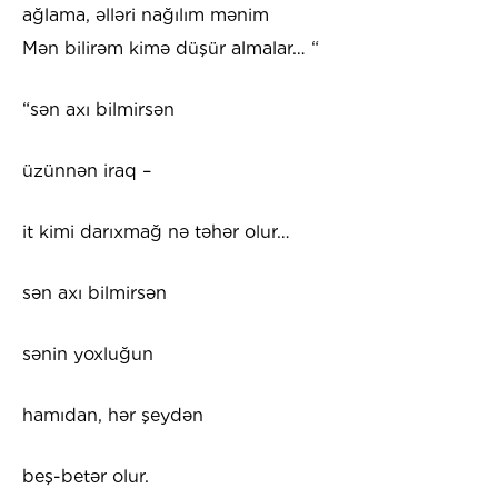
ağlama, əlləri nağılım mənim
Mən bilirəm kimə düşür almalar… “
“sən axı bilmirsən
üzünnən iraq –
it kimi darıxmağ nə təhər olur…
sən axı bilmirsən
sənin yoxluğun
hamıdan, hər şeydən
beş-betər olur.