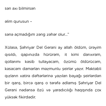
sən axı bilmirsən
əlim qurusun –
sənə açmadığım zəng zəhər olur…”
Xülasə, Şəhriyar Del Gerani ay allah öldüm, ürəyim
qısıldı, qapınızda hürürəm, it kimi darıxıram,
qollarımı kəsib tullayacam, özümü öldürücəm,
kəsəcəm damarları məzmunlu şeirlər yazır. Məktəbli
qızların xatirə dəftərlərinə yazılan bayağı şeirlərdən
bir qarış, bircə qarış o tərəfə adlamış Şəhriyar Del
Gerani nədənsə özü və yaradıcılığı haqqında çox
yüksək fikirdədir.