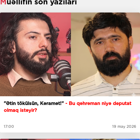
Müəllifin son yazıları
"Ətin tökülsün, Kəramət!"
- Bu qəhrəman niyə deputat
olmaq istəyir?
17:00
19 may 2026