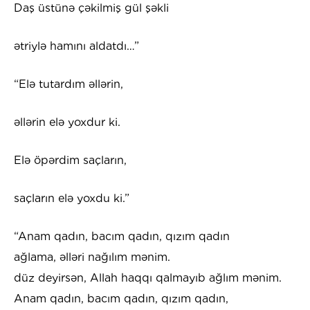
Daş üstünə çəkilmiş gül şəkli
ətriylə hamını aldatdı…”
“Elə tutardım əllərin,
əllərin elə yoxdur ki.
Elə öpərdim saçların,
saçların elə yoxdu ki.”
“Anam qadın, bacım qadın, qızım qadın
ağlama, əlləri nağılım mənim.
düz deyirsən, Allah haqqı qalmayıb ağlım mənim.
Anam qadın, bacım qadın, qızım qadın,