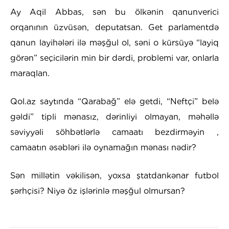
Ay Aqil Abbas, sən bu ölkənin qanunverici
orqanının üzvüsən, deputatsan. Get parlamentdə
qanun layihələri ilə məşğul ol, səni o kürsüyə “layiq
görən” seçicilərin min bir dərdi, problemi var, onlarla
maraqlan.
Qol.az saytında “Qarabağ” elə getdi, “Neftçi” belə
gəldi” tipli mənasız, dərinliyi olmayan, məhəllə
səviyyəli söhbətlərlə camaatı bezdirməyin ,
camaatın əsəbləri ilə oynamağın mənası nədir?
Sən millətin vəkilisən, yoxsa ştatdankənar futbol
şərhçisi? Niyə öz işlərinlə məşğul olmursan?