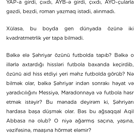
YAP-a girdi, çıxdı, AYB-ə girdi, çıxdı, AYO-çularla
gəzdi, bezdi, roman yazmaq istədi, alınmadı.
Xülasə, bu boyda gen dünyada özünə iki
kvadratmetrlik yer tapa bilmədi.
Bəlkə elə Şəhriyar özünü futbolda tapıb? Bəlkə o
illərlə axtardığı hissləri futbola baxanda keçirdib,
özünü aid hiss etdiyi yeri məhz futbolda görüb? Nə
bilmək olar, bəlkə Şəhriyar indən sonrakı həyat və
yaradıcılığını Messiyə, Maradonnaya və futbola həsr
etmək istəyir? Bu mənada deyirəm ki, Şəhriyarı
hardasa başa düşmək olar. Bəs bu ağsaqqal Aqil
Abbasa nə olub? O niyə ağarmış saçına, yaşına,
vəzifəsinə, maaşına hörmət eləmir?