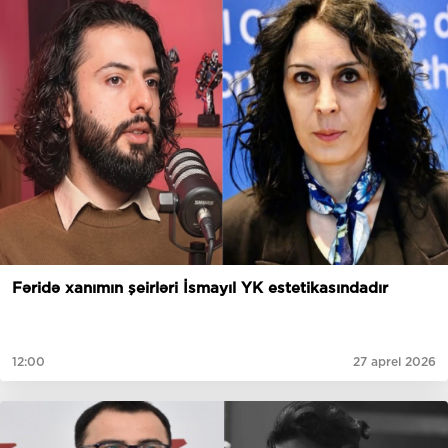
Fəridə xanımın şeirləri İsmayıl YK estetikasındadır
12:00
27 aprel 2026