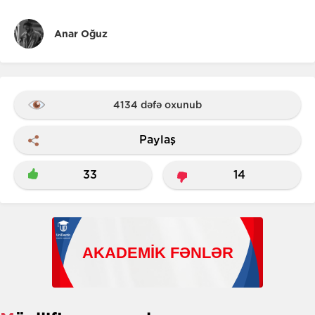
Anar Oğuz
4134 dəfə oxunub
Paylaş
33
14