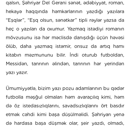
qalsın, Şəhriyar Del Gerani sənət, ədəbiyyat, roman,
hekayə haqqında həmkarlarının yazdığı yazılara
“Eşqlər”, “Eşq olsun, sənətkar” tipli rəylər yazsa da
heç o yazıları da oxumur. Yazmaq istədiyi romanın
mövzusunu isə hər məclisdə danışdığı üçün həvəsi
ölüb, daha yazmaq istəmir, onsuz da artıq hamı
kitabın məzmununu bilir. İndi oturub futboldan,
Messidən, tanrının əlindən, tanrının hər yerindən
yazı yazır.
Ümumiyyətlə, bizim yazı pozu adamlarının bu qədər
futbolla məşğul olmaları həm avaraçılıq kimi, həm
də öz istedasızlıqlarını, savadsızlıqlarını ört basdır
etmək cəhdi kimi başa düşülməlidi. Şəhriyarı yenə
də hardasa başa düşmək olar, şeir yazdı, olmadı,