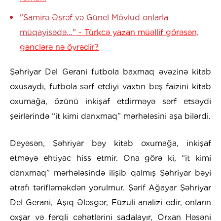
"Samirə Əşrəf və Günel Mövlud onlarla
müqayisədə..."
- Türkcə yazan müəllif görəsən,
gənclərə nə öyrədir?
Şəhriyar Del Gerani futbola baxmaq əvəzinə kitab
oxusaydı, futbola sərf etdiyi vaxtın beş faizini kitab
oxumağa, özünü inkişaf etdirməyə sərf etsəydi
şeirlərində “it kimi darıxmaq” mərhələsini aşa bilərdi.
Deyəsən, Şəhriyar bəy kitab oxumağa, inkişaf
etməyə ehtiyac hiss etmir. Ona görə ki, “it kimi
darıxmaq” mərhələsində ilişib qalmış Şəhriyar bəyi
ətrafı tərifləməkdən yorulmur. Şərif Ağayar Şəhriyar
Del Gerani, Aşıq Ələsgər, Füzuli analizi edir, onların
oxşar və fərqli cəhətlərini sadalayır, Orxan Həsəni