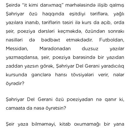
Şeirdə “it kimi darıxmaq” mərhələsində ilişib qalmış
Şəhriyar özü haqqında eşitdiyi təriflərə, yağlı
yazılara inanıb, təriflərin təsiri ilə kurs da açıb, orda
şeir, poeziya dərsləri keçməkdə, özündən sonrakı
nəsilləri də bədbəxt etməkdədir. Futboldan,
Messidən, Maradonadan duzsuz yazılar
yazmaqdansa, şeir, poeziya barəsində bir yazıdan
zaddan yazsın görək, Şəhriyar Del Gerani yaradıcılıq
kursunda gənclərə hansı tövsiyələri verir, nələr
öyrədir?
Şəhriyar Del Gerani özü poeziyadan nə qanır ki,
camaata da nəsə öyrətsin?
Şeir yaza bilməməyi, kitab oxumamağı bir yana