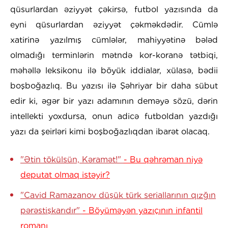
qüsurlardan əziyyət çəkirsə, futbol yazısında da
eyni qüsurlardan əziyyət çəkməkdədir. Cümlə
xatirinə yazılmış cümlələr, mahiyyətinə bələd
olmadığı terminlərin mətndə kor-koranə tətbiqi,
məhəllə leksikonu ilə böyük iddialar, xülasə, bədii
boşboğazlıq. Bu yazısı ilə Şəhriyar bir daha sübut
edir ki, əgər bir yazı adamının deməyə sözü, dərin
intellekti yoxdursa, onun adicə futboldan yazdığı
yazı da şeirləri kimi boşboğazlıqdan ibarət olacaq.
"Ətin tökülsün, Kəramət!"
- Bu qəhrəman niyə
deputat olmaq istəyir?
"Cavid Ramazanov düşük türk seriallarının qızğın
pərəstişkarıdır"
- Böyüməyən yazıçının infantil
romanı