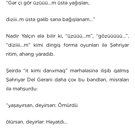
“Gər çi gör üzüüü…m üstə yağışları,
diziii..m üstə gəlib sənə bağışlanam…”
Nadir Yalçın elə bilir ki, “üzüüü…m”, “gözüüüüü…”,
“diziiii…m” kimi dingiş forma oyunları ilə Şəhriyar
ritim, ahəng yaradıb.
Şeirdə “it kimi darıxmaq” mərhələsinə ilişib qalmış
Şəhriyar Del Gerani daha çox bu bəndləri, misraları
ilə məhşurdu:
“yaşayırsan, deyirsən: Ömürdü
ölürsən, deyirlər: Həyatdı…