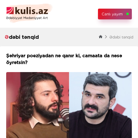
Canlı yayım
Ədəbi tənqid
Ədəbi tənqid
Şəhriyar poeziyadan nə qanır ki, camaata da nəsə
öyrətsin?