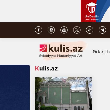
Ədəbi t
Kulis.az