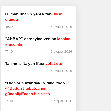
Qılman İmanın yeni kitabı
nəşr
olundu
18:20
6 avqust 2026
“AHBAP” dərnəyinə verilən
ianələr
araşdırılır
17:40
6 avqust 2026
Tanınmış italyan ifaçı
vəfat etdi
17:20
6 avqust 2026
"Ölənlərin üzündəki o dinc ifadə..."
- "Buddist tabutçunun
gündəliyi"ndən bir hissə
17:00
6 avqust 2026