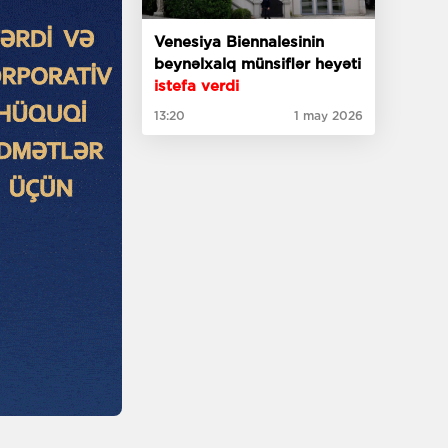
Venesiya Biennalesinin
beynəlxalq münsiflər heyəti
istefa verdi
13:20
1 may 2026