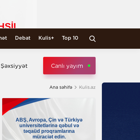
nət
Debat
Kulis+
Top 10
i Şəxsiyyət
Canlı yayım
Ana səhifə
Kulis.az