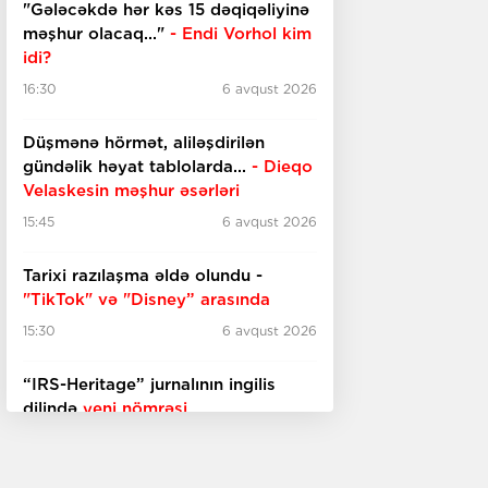
"Gələcəkdə hər kəs 15 dəqiqəliyinə
məşhur olacaq..."
- Endi Vorhol kim
idi?
16:30
6 avqust 2026
Düşmənə hörmət, aliləşdirilən
gündəlik həyat tablolarda...
-
Dieqo
Velaskesin məşhur əsərləri
15:45
6 avqust 2026
Tarixi razılaşma əldə olundu -
"TikTok" və "Disney” arasında
15:30
6 avqust 2026
“IRS-Heritage” jurnalının ingilis
dilində
yeni nömrəsi
15:15
6 avqust 2026