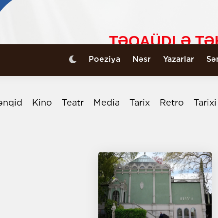
Poeziya
Nəsr
Yazarlar
Sə
ənqid
Kino
Teatr
Media
Tarix
Retro
Tarix