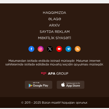
HAQQIMIZDA
ƏLAQƏ
ARXİV
SAYTDA REKLAM
MƏXFİLİK SİYASƏTİ
Məlumatdan istifadə etdikdə istinad mütləqdir. Məlumat internet
səhifələrində istifadə edildikdə müvafiq keçidin qoyulması mütləqdir.
© 2011 - 2025 Bütün müəllif hüquqları qorunur.