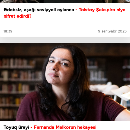
Ədəbsiz, aşağı səviyyəli əyləncə
- Tolstoy Şekspirə niyə
nifrət edirdi?
18:39
9 sentyabr 2025
Toyuq ürəyi
- Fernanda Melkorun hekayəsi