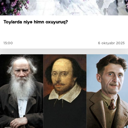
Toylarda niyə himn oxuyuruq?
15:00
6 oktyabr 2025