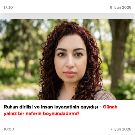
17:30
9 iyun 2026
Ruhun dirilişi və insan ləyaqətinin qayıdışı
- Günah
yalnız bir nəfərin boynundadırmı?
10:00
7 iyun 2026