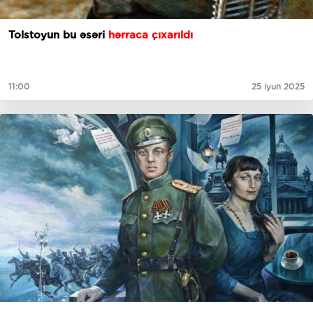
Tolstoyun bu əsəri
hərraca çıxarıldı
11:00
25 iyun 2025