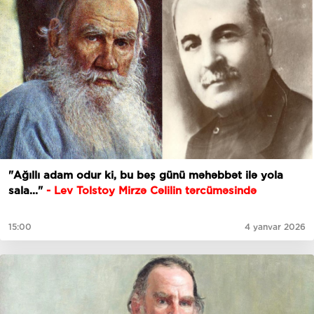
"Ağıllı adam odur ki, bu beş günü məhəbbət ilə yola
sala..."
- Lev Tolstoy Mirzə Cəlilin tərcüməsində
15:00
4 yanvar 2026