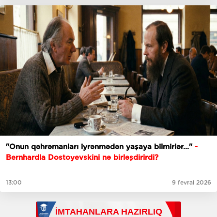
"Onun qəhrəmanları iyrənmədən yaşaya bilmirlər..."
-
Bernhardla Dostoyevskini nə birləşdirirdi?
13:00
9 fevral 2026