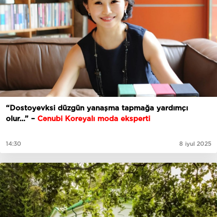
“Dostoyevksi düzgün yanaşma tapmağa yardımçı
olur...” –
Cənubi Koreyalı moda eksperti
14:30
8 iyul 2025