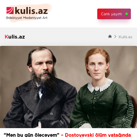
Canlı yayım
Kulis.az
Kulis.az
“Mən bu gün öləcəyəm”
– Dostoyevski ölüm yatağında