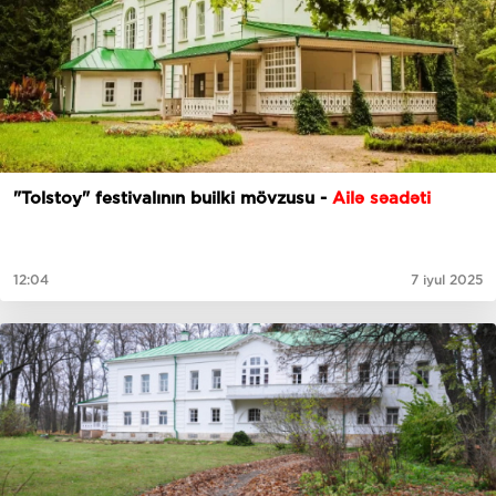
"Tolstoy" festivalının builki mövzusu -
Ailə səadəti
12:04
7 iyul 2025