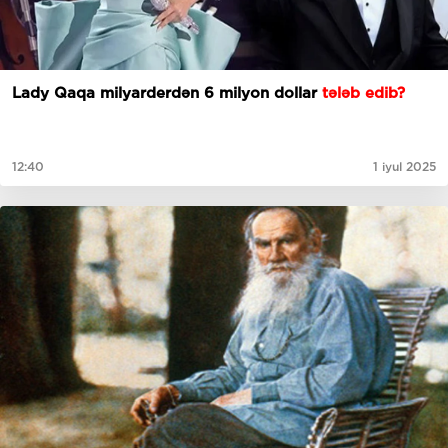
Lady Qaqa milyarderdən 6 milyon dollar
tələb edib?
12:40
1 iyul 2025