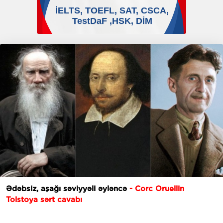
Ədəbsiz, aşağı səviyyəli əyləncə
- Corc Oruellin
Tolstoya sərt cavabı