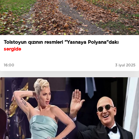
Tolstoyun qızının rəsmləri "Yasnaya Polyana"dakı
sərgidə
16:00
3 iyul 2025