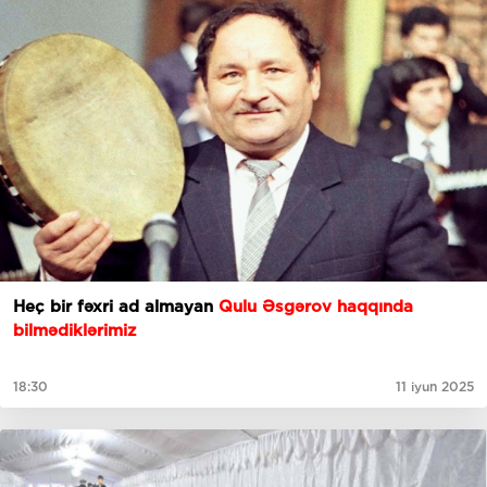
Heç bir fəxri ad almayan
Qulu Əsgərov haqqında
bilmədiklərimiz
18:30
11 iyun 2025