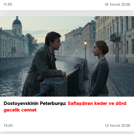
11:30
18 fevral 2026
Dostoyevskinin Peterburqu:
Saflaşdıran kədər və dörd
gecəlik cənnət
13:20
12 fevral 2026