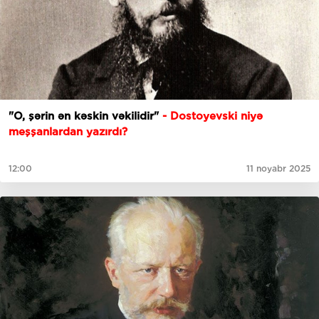
"O, şərin ən kəskin vəkilidir"
- Dostoyevski niyə
meşşanlardan yazırdı?
12:00
11 noyabr 2025