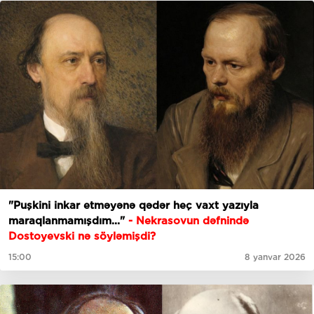
"Puşkini inkar etməyənə qədər heç vaxt yazıyla
maraqlanmamışdım..."
- Nekrasovun dəfnində
Dostoyevski nə söyləmişdi?
15:00
8 yanvar 2026