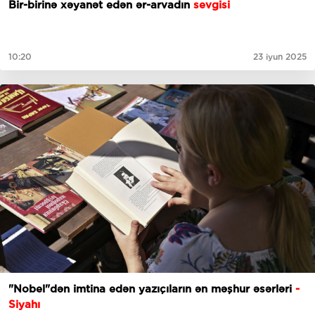
Bir-birinə xəyanət edən ər-arvadın
sevgisi
10:20
23 iyun 2025
"Nobel"dən imtina edən yazıçıların ən məşhur əsərləri
-
Siyahı