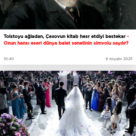
Tolstoyu ağladan, Çexovun kitab həsr etdiyi bəstəkar
-
Onun hansı əsəri dünya balet sənətinin simvolu sayılır?
10:40
6 noyabr 2025