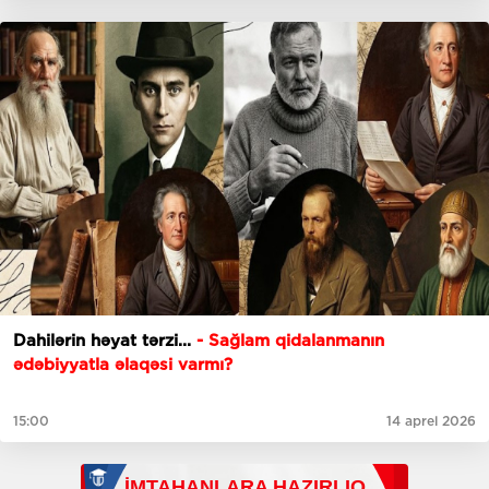
Dahilərin həyat tərzi...
- Sağlam qidalanmanın
ədəbiyyatla əlaqəsi varmı?
15:00
14 aprel 2026