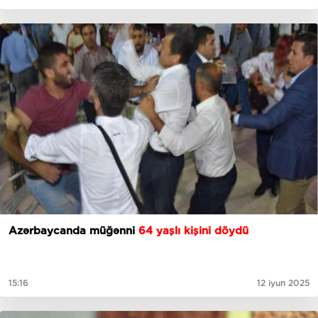
Azərbaycanda müğənni
64 yaşlı kişini döydü
15:16
12 iyun 2025