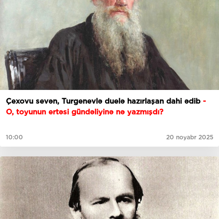
Çexovu sevən, Turgenevlə duelə hazırlaşan dahi ədib
-
O, toyunun ertəsi gündəliyinə nə yazmışdı?
10:00
20 noyabr 2025