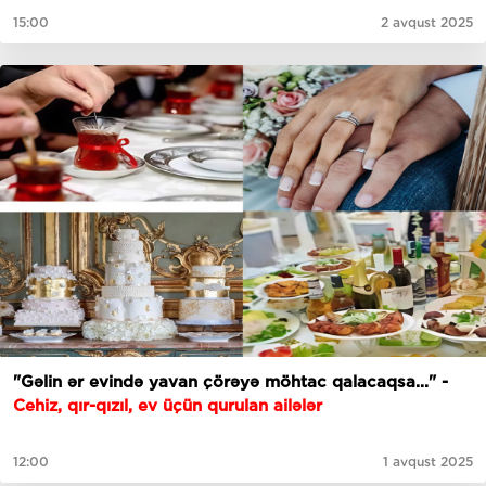
15:00
2 avqust 2025
"Gəlin ər evində yavan çörəyə möhtac qalacaqsa..." -
Cehiz, qır-qızıl, ev üçün qurulan ailələr
12:00
1 avqust 2025