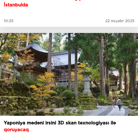
İstanbulda
10:25
22 noyabr 2025
Yaponiya mədəni irsini 3D skan texnologiyası ilə
qoruyacaq