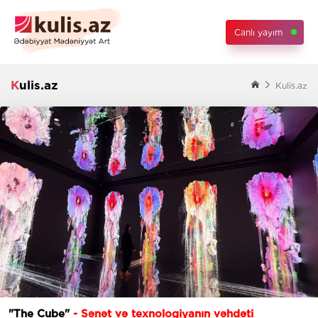
Canlı yayım
Kulis.az
Kulis.az
"The Cube"
- Sənət və texnologiyanın vəhdəti