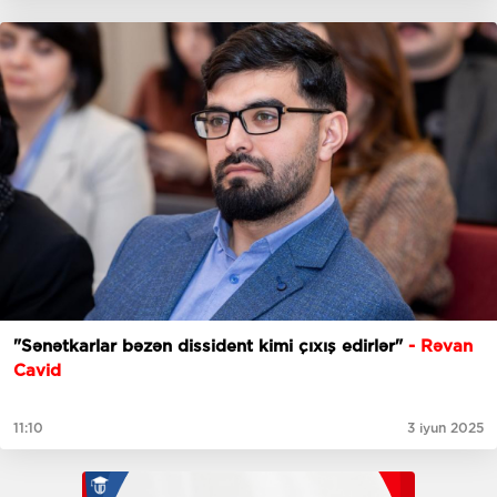
"Sənətkarlar bəzən dissident kimi çıxış edirlər"
- Rəvan
Cavid
11:10
3 iyun 2025