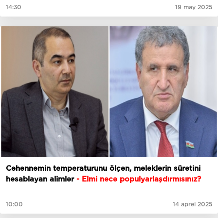
14:30
19 may 2025
Cəhənnəmin temperaturunu ölçən, mələklərin sürətini
hesablayan alimlər
- Elmi necə populyarlaşdırmısınız?
10:00
14 aprel 2025