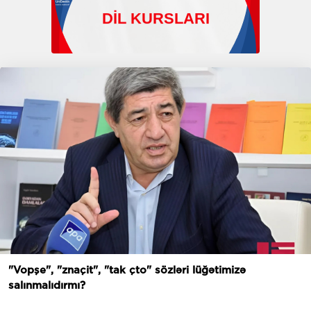
"Vopşe", "znaçit", "tak çto" sözləri lüğətimizə
salınmalıdırmı?