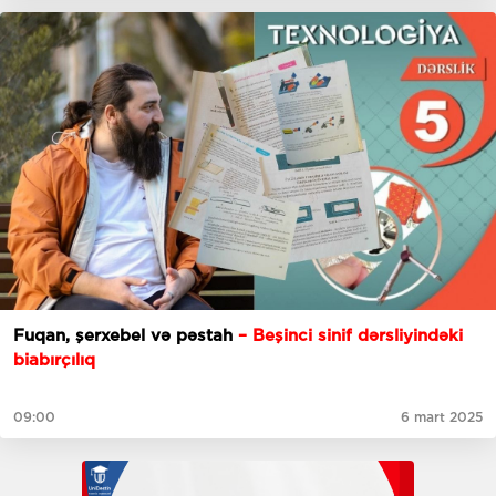
Fuqan, şerxebel və pəstah
– Beşinci sinif dərsliyindəki
biabırçılıq
09:00
6 mart 2025