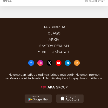
09:44
19 fevral 2025
HAQQIMIZDA
ƏLAQƏ
ARXİV
SAYTDA REKLAM
MƏXFİLİK SİYASƏTİ
Məlumatdan istifadə etdikdə istinad mütləqdir. Məlumat internet
səhifələrində istifadə edildikdə müvafiq keçidin qoyulması mütləqdir.