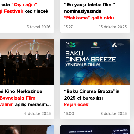
lədə
“Qış nağılı”
“Ən yaxşı tələbə filmi”
i Festivalı
keçiriləcək
nominasiyasında
"Məhkəmə" qalib oldu
3 fevral 2026
13:27
15 dekabr 2025
mi Kino Mərkəzində
“Baku Cinema Breeze”in
Beynəlxalq Film
2025-ci buraxılışı
valının
açılış mərasimi
keçiriləcək
6 dekabr 2025
16:00
3 dekabr 2025