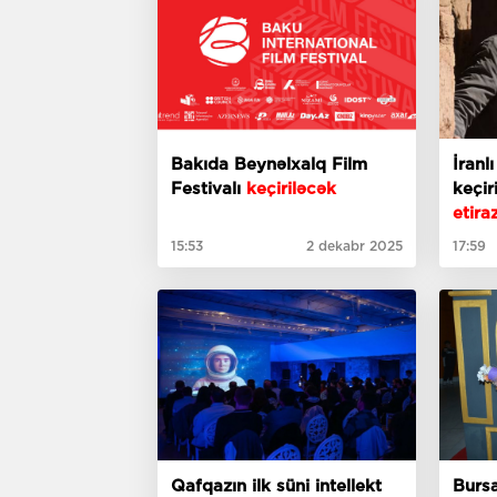
Bakıda Beynəlxalq Film
İranlı
Festivalı
keçiriləcək
keçir
etira
15:53
2 dekabr 2025
17:59
Qafqazın ilk süni intellekt
Bursa