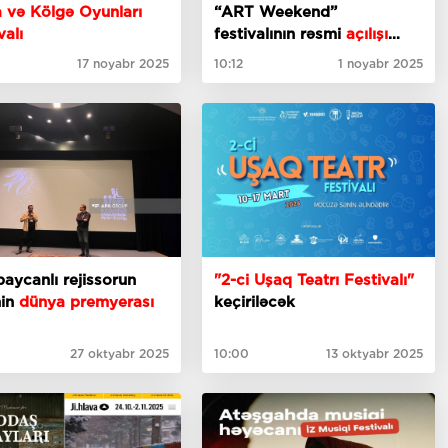
 və Kölgə Oyunları
“ART Weekend”
valı
festivalının rəsmi
açılışı
oldu
17 noyabr 2025
10:12
1 noyabr 2025
aycanlı rejissorun
"2-ci Uşaq Teatrı Festivalı"
nin
dünya premyerası
keçiriləcək
27 oktyabr 2025
10:00
13 oktyabr 2025