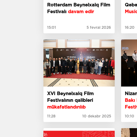
Rotterdam Beynəlxalq Film
Qəbə
Festivalı
davam edir
Musiq
15:01
5 fevral 2026
16:20
XVI Beynəlxalq Film
Niza
Festivalının qalibləri
Bakı 
mükafatlandırılıb
Festi
olub
11:28
10 dekabr 2025
10:10