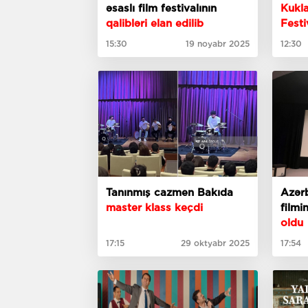
əsaslı film festivalının
Kukla
qalibləri elan edilib
Festi
15:30
19 noyabr 2025
12:30
Tanınmış cazmen Bakıda
Azərb
master klass keçdi
filmi
oldu
17:15
29 oktyabr 2025
17:54