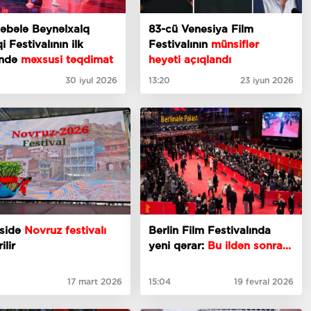
əbələ Beynəlxalq
83-cü Venesiya Film
i Festivalının ilk
Festivalının
münsiflər
ndə
məxsusi təqdimat
heyəti açıqlandı
30 iyul 2026
13:20
23 iyun 2026
isidə
Novruz festivalı
Berlin Film Festivalında
ilir
yeni qərar:
Bu ildən sonra...
17 mart 2026
15:04
19 fevral 2026