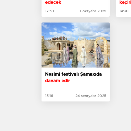
edəcək
keçiri
17:30
1 oktyabr 2025
14:30
Nəsimi festivalı Şamaxıda
davam edir
15:16
24 sentyabr 2025