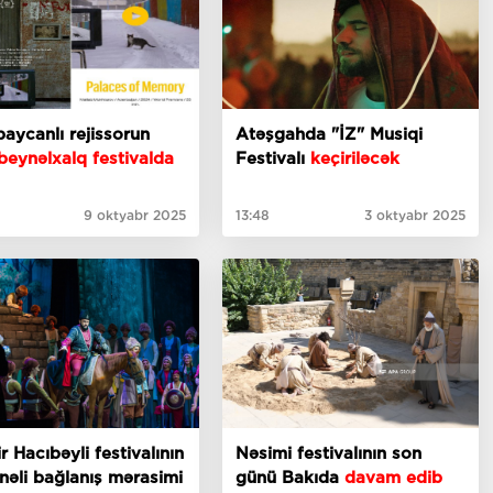
aycanlı rejissorun
Atəşgahda "İZ" Musiqi
eynəlxalq festivalda
Festivalı
keçiriləcək
9 oktyabr 2025
13:48
3 oktyabr 2025
r Hacıbəyli festivalının
Nəsimi festivalının son
nəli bağlanış mərasimi
günü Bakıda
davam edib