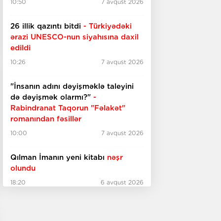
10:50
7 avqust 2026
26 illik qazıntı bitdi
- Türkiyədəki
ərazi UNESCO-nun
siyahısına daxil
edildi
10:26
7 avqust 2026
"İnsanın adını dəyişməklə taleyini
də dəyişmək olarmı?"
-
Rabindranat Taqorun "Fəlakət"
romanından fəsillər
10:00
7 avqust 2026
Qılman İmanın yeni kitabı
nəşr
olundu
18:20
6 avqust 2026
“AHBAP” dərnəyinə verilən
ianələr
araşdırılır