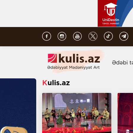
Ədəbi t
Kulis.az