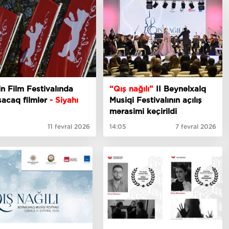
in Film Festivalında
“Qış nağılı”
II Beynəlxalq
şacaq filmlər
- Siyahı
Musiqi Festivalının açılış
mərasimi keçirildi
11 fevral 2026
14:05
7 fevral 2026