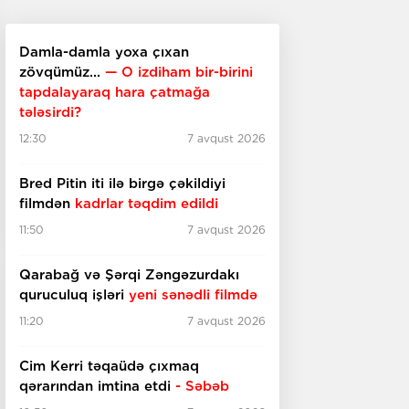
Damla-damla yoxa çıxan
zövqümüz...
— O izdiham bir-birini
tapdalayaraq hara çatmağa
tələsirdi?
12:30
7 avqust 2026
Bred Pitin iti ilə birgə çəkildiyi
filmdən
kadrlar təqdim edildi
11:50
7 avqust 2026
Qarabağ və Şərqi Zəngəzurdakı
quruculuq işləri
yeni sənədli filmdə
11:20
7 avqust 2026
Cim Kerri təqaüdə çıxmaq
qərarından imtina etdi
- Səbəb