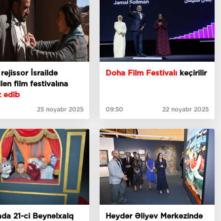
 rejissor İsraildə
Doha Film Festivalı
keçirilir
ilən film festivalına
z edib
25 noyabr 2025
09:50
22 noyabr 2025
da 21-ci Beynəlxalq
Heydər Əliyev Mərkəzində