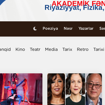
Poeziya
Nəsr
Yazarlar
Sə
ənqid
Kino
Teatr
Media
Tarix
Retro
Tarix