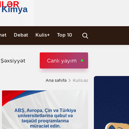
nət
Debat
Kulis+
Top 10
i Şəxsiyyət
Canlı yayım
Ana səhifə
Kulis.az