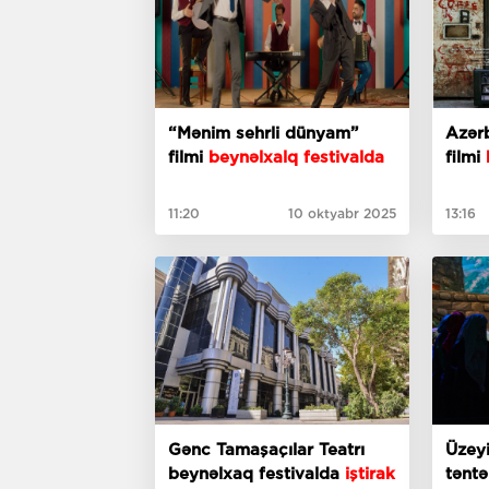
“Mənim sehrli dünyam”
Azərb
filmi
beynəlxalq festivalda
filmi
b
11:20
10 oktyabr 2025
13:16
Gənc Tamaşaçılar Teatrı
Üzeyi
beynəlxaq festivalda
iştirak
təntə