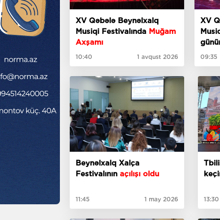
XV Qəbələ Beynəlxalq
XV Q
Musiqi Festivalında
Muğam
Musiq
Axşamı
günü
10:40
1 avqust 2026
09:35
Beynəlxalq Xalça
Tbil
Festivalının
açılışı oldu
keçir
11:45
1 may 2026
13:30