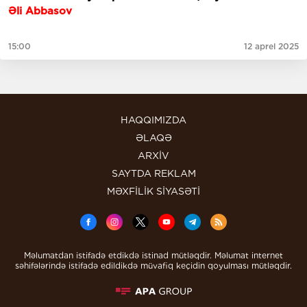
Əli Abbasov
15:00
12 aprel 2025
HAQQIMIZDA
ƏLAQƏ
ARXİV
SAYTDA REKLAM
MƏXFİLİK SİYASƏTİ
Məlumatdan istifadə etdikdə istinad mütləqdir. Məlumat internet
səhifələrində istifadə edildikdə müvafiq keçidin qoyulması mütləqdir.