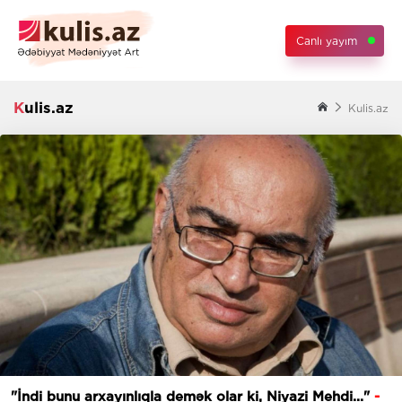
Canlı yayım
Kulis.az
Kulis.az
"İndi bunu arxayınlıqla demək olar ki, Niyazi Mehdi..."
-