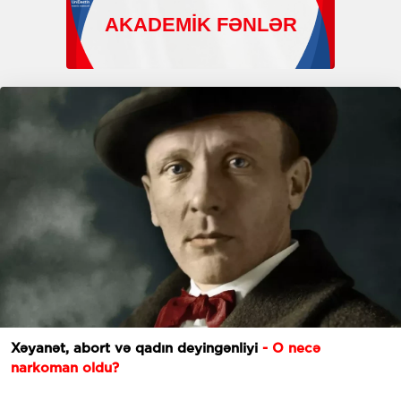
Xəyanət, abort və qadın deyingənliyi
- O necə
narkoman oldu?