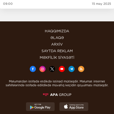
09:00
15 may 2025
HAQQIMIZDA
ƏLAQƏ
ARXİV
SAYTDA REKLAM
MƏXFİLİK SİYASƏTİ
Məlumatdan istifadə etdikdə istinad mütləqdir. Məlumat internet
səhifələrində istifadə edildikdə müvafiq keçidin qoyulması mütləqdir.