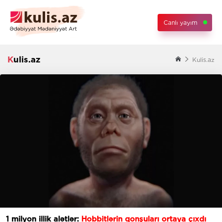
Canlı yayım
Kulis.az
Kulis.az
1 milyon illik alətlər:
Hobbitlərin qonşuları ortaya çıxdı