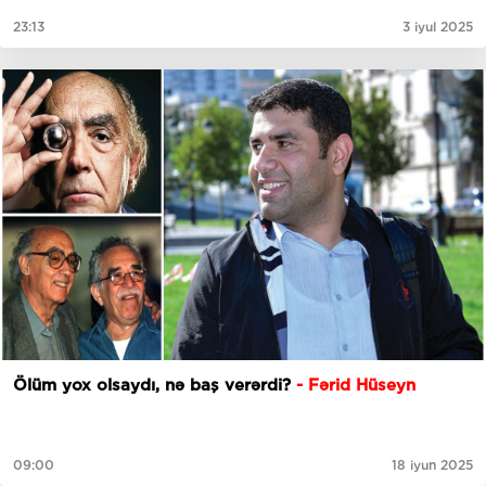
23:13
3 iyul 2025
Ölüm yox olsaydı, nə baş verərdi?
- Fərid Hüseyn
09:00
18 iyun 2025