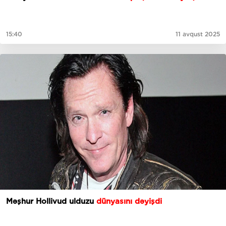
15:40
11 avqust 2025
Məşhur Hollivud ulduzu
dünyasını dəyişdi