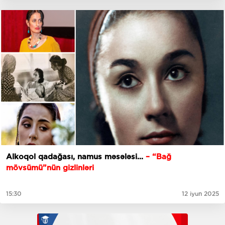
Alkoqol qadağası, namus məsələsi...
– “Bağ
mövsümü”nün gizlinləri
15:30
12 iyun 2025