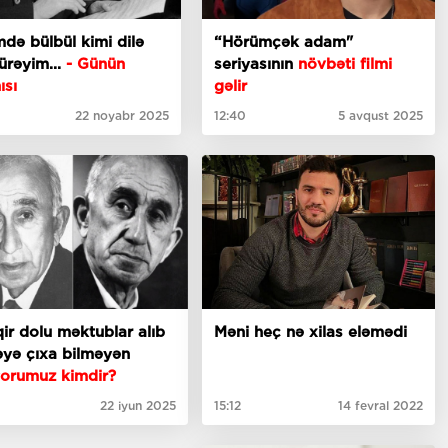
də bülbül kimi dilə
“Hörümçək adam"
 ürəyim...
- Günün
seriyasının
növbəti filmi
ısı
gəlir
22 noyabr 2025
12:40
5 avqust 2025
ir dolu məktublar alıb
Məni heç nə xilas eləmədi
yə çıxa bilməyən
yorumuz kimdir?
0
22 iyun 2025
15:12
14 fevral 2022