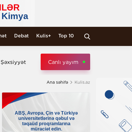
nət
Debat
Kulis+
Top 10
i Şəxsiyyət
Canlı yayım
Ana səhifə
Kulis.az