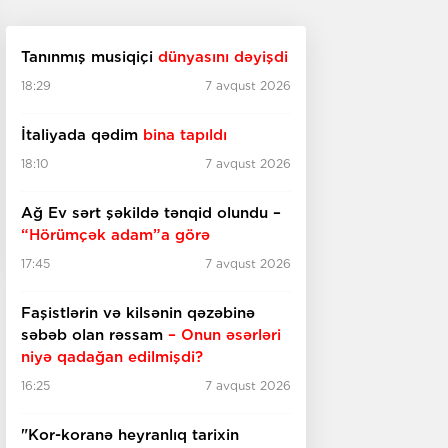
Tanınmış musiqiçi
dünyasını dəyişdi
18:29
7 avqust 2026
İtaliyada qədim
bina tapıldı
18:10
7 avqust 2026
Ağ Ev sərt şəkildə tənqid olundu –
“Hörümçək adam”a görə
17:45
7 avqust 2026
Faşistlərin və kilsənin qəzəbinə
səbəb olan rəssam
– Onun əsərləri
niyə qadağan edilmişdi?
16:25
7 avqust 2026
"Kor-koranə heyranlıq tarixin