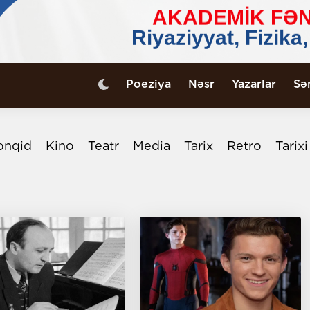
Poeziya
Nəsr
Yazarlar
Sə
ənqid
Kino
Teatr
Media
Tarix
Retro
Tarix