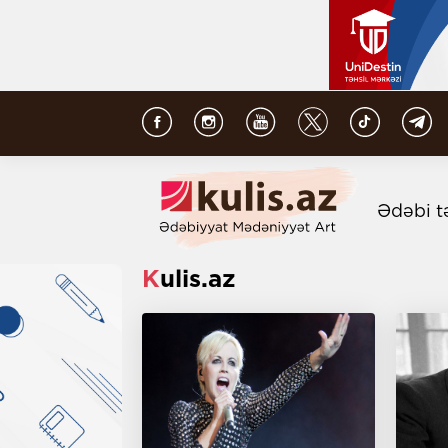
Ədəbi t
Kulis.az