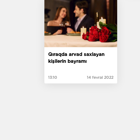
Qıraqda arvad saxlayan
kişilərin bayramı
13:10
14 fevral 2022