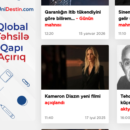
Qaranlığın itib tükəndiyini
Sinəm
görə bilirəm...
- Günün
gəlir
mahnısı
mahn
12:20
15 yanvar 2026
11:10
Kameron Diazın yeni filmi
Təhq
açıqlandı
küçə
akt
11:40
17 iyul 2025
16:0