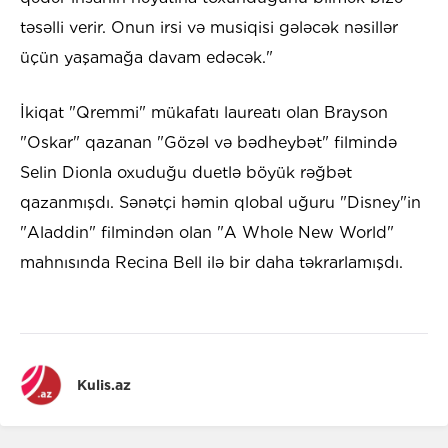
təsəlli verir. Onun irsi və musiqisi gələcək nəsillər
üçün yaşamağa davam edəcək."
İkiqat "Qremmi" mükafatı laureatı olan Brayson
"Oskar" qazanan "Gözəl və bədheybət" filmində
Selin Dionla oxuduğu duetlə böyük rəğbət
qazanmışdı. Sənətçi həmin qlobal uğuru "Disney"in
"Aladdin" filmindən olan "A Whole New World"
mahnısında Recina Bell ilə bir daha təkrarlamışdı.
Kulis.az