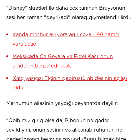
"Disney" duetləri ilə daha çox tanınan Braysonun
səsi hər zaman "qeyri-adi" olaraq qiymətləndirilirdi.
İranda məşhur aktyora ağır cəza
- 99 qamçı
vurulacaq
Meksikada Çe Gevara və Fidel Kastronun
abidələri
bərpa ediləcək
Xalq yazıçısı Elçinin qəbirüstü abidəsinin
açılışı
oldu
Mərhumun ailəsinin yaydığı bəyanatda deyilir:
"Qəlbimiz qırıq olsa da, Pibonun nə qədər
sevildiyini, onun səsinin və alicənab ruhunun nə
qədər insanın həyatına toxunduğunu bilmək bizə