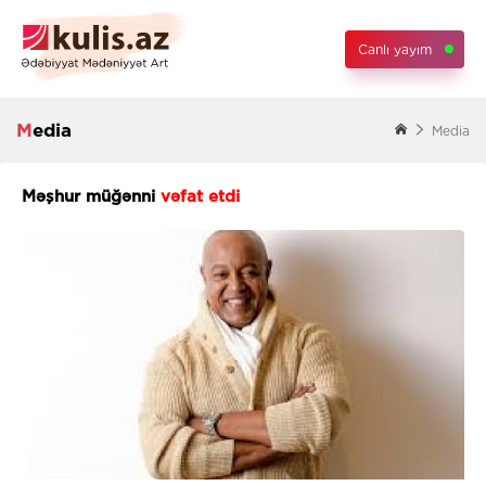
Canlı yayım
Media
Media
Məşhur müğənni
vəfat etdi