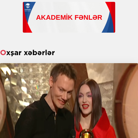
Oxşar xəbərlər