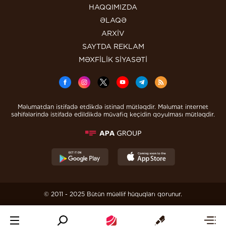
HAQQIMIZDA
ƏLAQƏ
ARXİV
SAYTDA REKLAM
MƏXFİLİK SİYASƏTİ
Məlumatdan istifadə etdikdə istinad mütləqdir. Məlumat internet
səhifələrində istifadə edildikdə müvafiq keçidin qoyulması mütləqdir.
© 2011 - 2025 Bütün müəllif hüquqları qorunur.