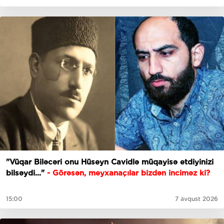
"Vüqar Biləcəri onu Hüseyn Cavidlə müqayisə etdiyinizi
bilsəydi..."
- Görəsən, meyxanaçılar bizdən inciməz ki?
15:00
7 avqust 2026