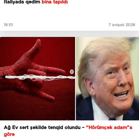
İtaliyada qədim
bina tapıldı
18:10
7 avqust 2026
Ağ Ev sərt şəkildə tənqid olundu –
“Hörümçək adam”a
görə