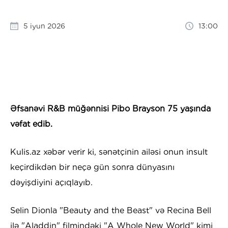
5 iyun 2026
13:00
Əfsanəvi R&B müğənnisi Pibo Brayson 75 yaşında
vəfat edib.
Kulis.az xəbər verir ki, sənətçinin ailəsi onun insult
keçirdikdən bir neçə gün sonra dünyasını
dəyişdiyini açıqlayıb.
Selin Dionla "Beauty and the Beast" və Recina Bell
ilə "Aladdin" filmindəki "A Whole New World" kimi