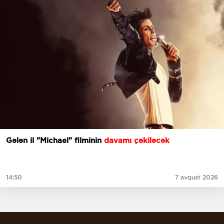
Gələn il "Michael" filminin
davamı çəkiləcək
14:50
7 avqust 2026