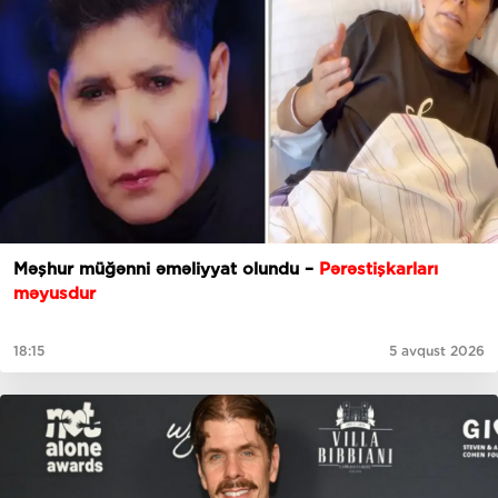
Məşhur müğənni əməliyyat olundu –
Pərəstişkarları
məyusdur
18:15
5 avqust 2026