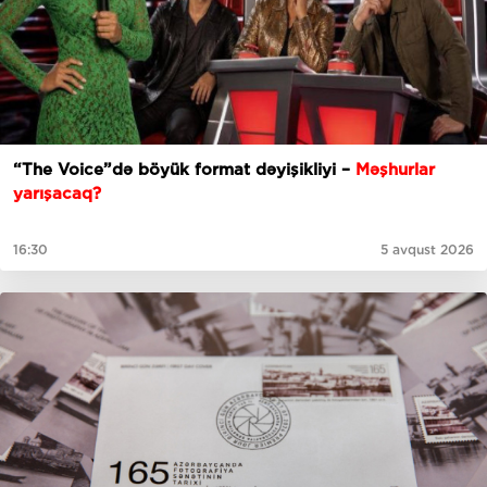
“The Voice”də böyük format dəyişikliyi –
Məşhurlar
yarışacaq?
16:30
5 avqust 2026