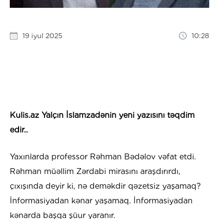
19 iyul 2025
10:28
Kulis.az Yalçın İslamzadənin yeni yazısını təqdim
edir..
Yaxınlarda professor Rəhman Bədəlov vəfat etdi.
Rəhman müəllim Zərdabi mirasını araşdırırdı,
çıxışında deyir ki, nə deməkdir qəzetsiz yaşamaq?
İnformasiyadan kənar yaşamaq. İnformasiyadan
kənarda başqa şüur yaranır.