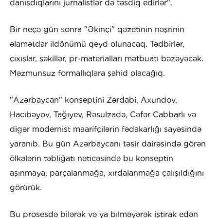
danışdıqlarını jurnalistlər də təsdiq edirlər".
Bir neçə gün sonra "Əkinçi" qəzetinin nəşrinin
əlamətdar ildönümü qeyd olunacaq. Tədbirlər,
çıxışlar, şəkillər, pr-materialları mətbuatı bəzəyəcək.
Məzmunsuz formallıqlara şahid olacağıq.
"Azərbaycan" konseptini Zərdabi, Axundov,
Hacıbəyov, Tağıyev, Rəsulzadə, Cəfər Cabbarlı və
digər modernist maarifçilərin fədakarlığı sayəsində
yaranıb. Bu gün Azərbaycanı təsir dairəsində görən
ölkələrin təbliğatı nəticəsində bu konseptin
aşınmaya, parçalanmağa, xırdalanmağa çalışıldığını
görürük.
Bu prosesdə bilərək və ya bilməyərək iştirak edən