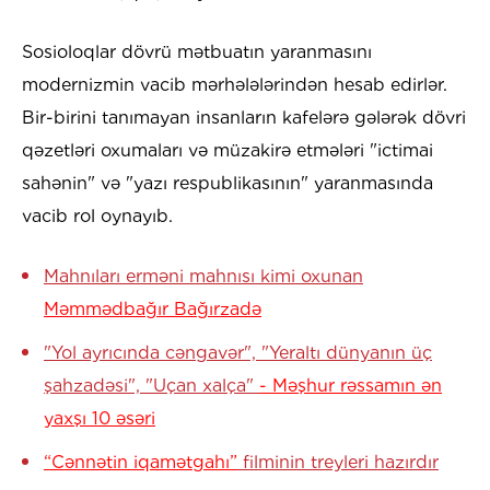
Sosioloqlar dövrü mətbuatın yaranmasını
modernizmin vacib mərhələlərindən hesab edirlər.
Bir-birini tanımayan insanların kafelərə gələrək dövri
qəzetləri oxumaları və müzakirə etmələri "ictimai
sahənin" və "yazı respublikasının" yaranmasında
vacib rol oynayıb.
Mahnıları erməni mahnısı kimi oxunan
Məmmədbağır Bağırzadə
"Yol ayrıcında cəngavər", "Yeraltı dünyanın üç
şahzadəsi", "Uçan xalça"
- Məşhur rəssamın ən
yaxşı 10 əsəri
“Cənnətin iqamətgahı”
filminin treyleri hazırdır