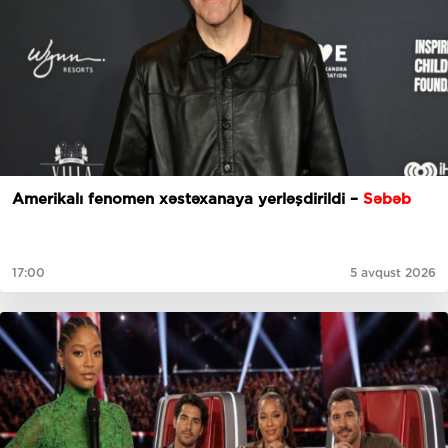
Amerikalı fenomen xəstəxanaya yerləşdirildi –
Səbəb
17:00
5 avqust 2026