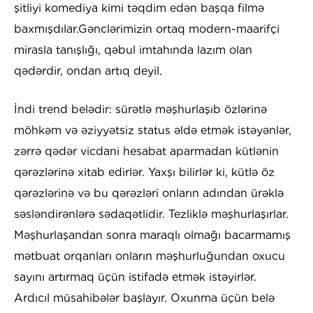
şitliyi komediya kimi təqdim edən başqa filmə
baxmışdılar.Gənclərimizin ortaq modern-maarifçi
mirasla tanışlığı, qəbul imtahında lazım olan
qədərdir, ondan artıq deyil.
İndi trend belədir: sürətlə məşhurlaşıb özlərinə
möhkəm və əziyyətsiz status əldə etmək istəyənlər,
zərrə qədər vicdani hesabat aparmadan kütlənin
qərəzlərinə xitab edirlər. Yaxşı bilirlər ki, kütlə öz
qərəzlərinə və bu qərəzləri onların adından ürəklə
səsləndirənlərə sədaqətlidir. Tezliklə məşhurlaşırlar.
Məşhurlaşandan sonra maraqlı olmağı bacarmamış
mətbuat orqanları onların məşhurluğundan oxucu
sayını artırmaq üçün istifadə etmək istəyirlər.
Ardıcıl müsahibələr başlayır. Oxunma üçün belə