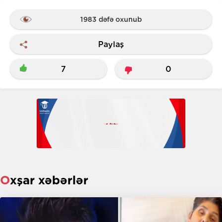
1983 dəfə oxunub
Paylaş
7
0
Oxşar xəbərlər