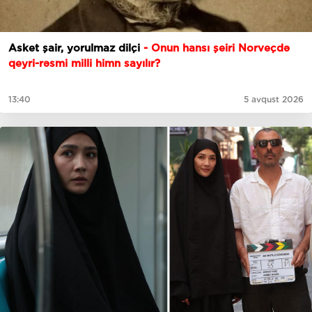
Asket şair, yorulmaz dilçi
- Onun hansı şeiri Norveçdə
qeyri-rəsmi milli himn sayılır?
13:40
5 avqust 2026