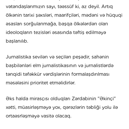
vətəndaşlarımızın sayı, təəssüf ki, az deyil. Artıq
ölkənin tarixi şəxsləri, maarifçiləri, mədəni və hüquqi
əsasları sorğulanmağa, başqa ölkələrdən olan
ideoloqların tezisləri əsasında təftiş edilməyə
başlanılıb.
Jurnalistika sevilən və seçilən peşədir, sahənin
başbilənləri elm jurnalistikasının və jurnalistlərdə
tənqidi təfəkkür vərdişlərinin formalaşdırılması
məsələsini prioritet etməlidirlər.
Əks halda mirasçısı olduqları Zərdabinin "Əkinçi"
xətti, müasirləşməyə yox, qərəzlərin təbliği yolu ilə
ortaəsrləşməyə vasitə olacaq.