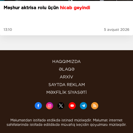
Məşhur aktrisa rolu üçün
hicab geyindi
13:10
5 avqust 2026
HAQQIMIZDA
ƏLAQƏ
ARXİV
SAYTDA REKLAM
MƏXFİLİK SİYASƏTİ
Məlumatdan istifadə etdikdə istinad mütləqdir. Məlumat internet
səhifələrində istifadə edildikdə müvafiq keçidin qoyulması mütləqdir.