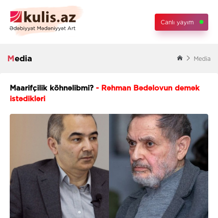
Canlı yayım
Media
Media
Maarifçilik köhnəlibmi?
- Rəhman Bədəlovun demək
istədikləri