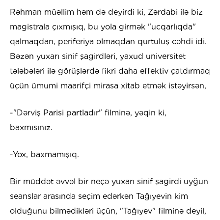
Rəhman müəllim həm də deyirdi ki, Zərdabi ilə biz
magistrala çıxmışıq, bu yola girmək "ucqarlıqda"
qalmaqdan, periferiya olmaqdan qurtuluş cəhdi idi.
Bəzən yuxarı sinif şagirdləri, yaxud universitet
tələbələri ilə görüşlərdə fikri daha effektiv çatdırmaq
üçün ümumi maarifçi mirasa xitab etmək istəyirsən,
-"Dərviş Parisi partladır" filminə, yəqin ki,
baxmısınız.
-Yox, baxmamışıq.
Bir müddət əvvəl bir neçə yuxarı sinif şagirdi uyğun
seanslar arasında seçim edərkən Tağıyevin kim
olduğunu bilmədikləri üçün, "Tağıyev" filminə deyil,