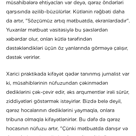
müsahibələrə ehtiyacları var deyə, qərəz öndərləri
qarşısında əzilib-büzülürlər. Kütlənin rəğbəti daha
da artır, "Sözçümüz artıq mətbuatda, ekranlardadır".
Yuxarılar mətbuat vasitəsiylə bu şəxslərdən
xəbərdar olur, onları kütlə tərəfindən
dəstəkləndikləri üçün öz yanlarında görməyə çalışır,
dəstək verirlər.
Xarici praktikada kifayət qədər tanınmış jurnalist var
ki, müsahiblərinin nüfuzundan çəkinmədən
dediklərini çək-çevir edir, əks arqumentlər irəli sürür,
ziddiyətləri göstərmək istəyirlər. Bizdə belə deyil,
qərəz hocalarının dediklərini yaymaqla, onlara
tribuna olmaqla kifayətlənirlər. Bu dəfə də qərəz
hocasının nüfuzu artır, "Çünki mətbuatda danışır və