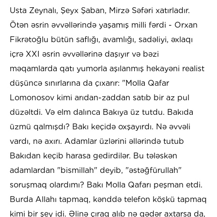
Usta Zeynalı, Şeyx Şaban, Mirzə Səfəri xatırladır.
Ötən əsrin əvvəllərində yaşamış milli fərdi - Orxan
Fikrətoğlu bütün saflığı, avamlığı, sadəliyi, əxlaqı
içrə XXI əsrin əvvəllərinə daşıyır və bəzi
məqamlarda qatı yumorla aşılanmış hekayəni realist
düşüncə sınırlarına da çıxarır: "Molla Qafar
Lomonosov kimi arıdan-zaddan satıb bir az pul
düzəltdi. Və elm dalınca Bakıya üz tutdu. Bakıda
üzmü qalmışdı? Bakı keçidə oxşayırdı. Nə əvvəli
vardı, nə axırı. Adamlar üzlərini əllərində tutub
Bakıdan keçib harasa gedirdilər. Bu tələskən
adamlardan "bismillah" deyib, "əstəğfürullah"
soruşmaq olardımı? Bakı Molla Qafarı peşman etdi.
Burda Allahı tapmaq, kənddə telefon köşkü tapmaq
kimi bir şey idi. Əlinə çıraq alıb nə qədər axtarsa da,