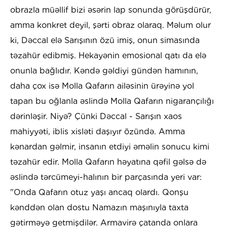
obrazla müəllif bizi əsərin lap sonunda görüşdürür,
amma konkret deyil, şərti obraz olaraq. Məlum olur
ki, Dəccal elə Sarışının özü imiş, onun simasında
təzahür edibmiş. Hekayənin emosional qatı da elə
onunla bağlıdır. Kəndə gəldiyi gündən hamının,
daha çox isə Molla Qafarın ailəsinin ürəyinə yol
tapan bu oğlanla əslində Molla Qafarın nigarançılığı
dərinləşir. Niyə? Çünki Dəccal - Sarışın xaos
mahiyyəti, iblis xisləti daşıyır özündə. Amma
kənardan gəlmir, insanın etdiyi əməlin sonucu kimi
təzahür edir. Molla Qafarın həyatına qəfil gəlsə də
əslində tərcümeyi-halının bir parçasında yeri var:
"Onda Qafarın otuz yaşı ancaq olardı. Qonşu
kənddən olan dostu Namazın maşınıyla taxta
gətirməyə getmişdilər. Armavirə çatanda onlara