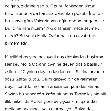
acığına, ziddinə gedib. Özünü fahişədən üstün
bilib. Bununla da hansısa qanunları pozub. İndi də
bu səhvə görə Valentinanın oğlu ondan intiqam alır.
Bu idimi ilahi nizam? Axı o fahişəni necə sevmək
olardı? Bu suala Molla Qafar hələ də cavab tapa
bilməmişdi".
Müəllif əbəs yerə hekayəni daş detalından başlamır.
Hər şey Molla Qafarın çiyninə dəyən daşla başlayır
əslində: "Çiyninə dəyən daşdan çox, Səkinə arvadın
sözü Qafarı tutdu. Ölüm qapıya bir də gəlməsin
deyə, kənddə mollanın arxasınca qara daş atırlar.
Səkinə bu səhər əfin-kəfin olunmuş Təbriz kişinin əlli
illik halalı idi. Adətə görə ev yiyəsi kimi qara daşı
mollanın arxasınca yola o atmalıydı. Bəlkə daş