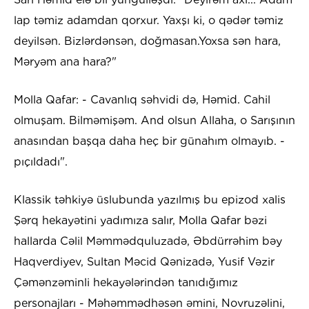
lap təmiz adamdan qorxur. Yaxşı ki, o qədər təmiz
deyilsən. Bizlərdənsən, doğmasan.Yoxsa sən hara,
Məryəm ana hara?"
Molla Qafar: - Cavanlıq səhvidi də, Həmid. Cahil
olmuşam. Bilməmişəm. And olsun Allaha, o Sarışının
anasından başqa daha heç bir günahım olmayıb. -
pıçıldadı".
Klassik təhkiyə üslubunda yazılmış bu epizod xalis
Şərq hekayətini yadımıza salır, Molla Qafar bəzi
hallarda Cəlil Məmmədquluzadə, Əbdürrəhim bəy
Haqverdiyev, Sultan Məcid Qənizadə, Yusif Vəzir
Çəmənzəminli hekayələrindən tanıdığımız
personajları - Məhəmmədhəsən əmini, Novruzəlini,