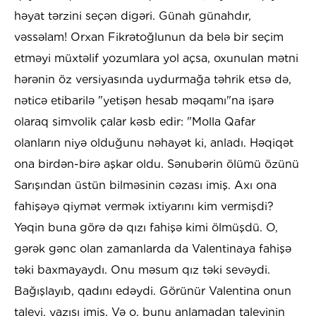
həyat tərzini seçən digəri. Günah günahdır,
vəssəlam! Orxan Fikrətoğlunun da belə bir seçim
etməyi müxtəlif yozumlara yol açsa, oxunulan mətni
hərənin öz versiyasında uydurmağa təhrik etsə də,
nəticə etibarilə "yetişən hesab məqamı"na işarə
olaraq simvolik çalar kəsb edir: "Molla Qafar
olanların niyə olduğunu nəhayət ki, anladı. Həqiqət
ona birdən-birə aşkar oldu. Sənubərin ölümü özünü
Sarışından üstün bilməsinin cəzası imiş. Axı ona
fahişəyə qiymət vermək ixtiyarını kim vermişdi?
Yəqin buna görə də qızı fahişə kimi ölmüşdü. O,
gərək gənc olan zamanlarda da Valentinaya fahişə
təki baxmayaydı. Onu məsum qız təki sevəydi.
Bağışlayıb, qadını edəydi. Görünür Valentina onun
taleyi, yazısı imiş. Və o, bunu anlamadan taleyinin