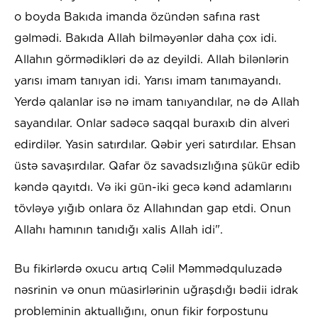
o boyda Bakıda imanda özündən safına rast
gəlmədi. Bakıda Allah bilməyənlər daha çox idi.
Allahın görmədikləri də az deyildi. Allah bilənlərin
yarısı imam tanıyan idi. Yarısı imam tanımayandı.
Yerdə qalanlar isə nə imam tanıyandılar, nə də Allah
sayandılar. Onlar sadəcə saqqal buraxıb din alveri
edirdilər. Yasin satırdılar. Qəbir yeri satırdılar. Ehsan
üstə savaşırdılar. Qafar öz savadsızlığına şükür edib
kəndə qayıtdı. Və iki gün-iki gecə kənd adamlarını
tövləyə yığıb onlara öz Allahından gap etdi. Onun
Allahı hamının tanıdığı xalis Allah idi".
Bu fikirlərdə oxucu artıq Cəlil Məmmədquluzadə
nəsrinin və onun müasirlərinin uğraşdığı bədii idrak
probleminin aktuallığını, onun fikir forpostunu