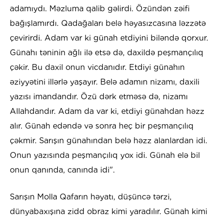
adamıydı. Məzluma qalib gəlirdi. Özündən zəifi
bağışlamırdı. Qadağaları belə həyasızcasına ləzzətə
çevirirdi. Adam var ki günah etdiyini biləndə qorxur.
Günahı təninin ağlı ilə etsə də, daxildə peşmançılıq
çəkir. Bu daxil onun vicdanıdır. Etdiyi günahın
əziyyətini illərlə yaşayır. Belə adamın nizamı, daxili
yazısı imandandır. Özü dərk etməsə də, nizamı
Allahdandır. Adam da var ki, etdiyi günahdan həzz
alır. Günah edəndə və sonra heç bir peşmançılıq
çəkmir. Sarışın günahından belə həzz alanlardan idi.
Onun yazısında peşmançılıq yox idi. Günah elə bil
onun qanında, canında idi".
Sarışın Molla Qafarın həyatı, düşüncə tərzi,
dünyabaxışına zidd obraz kimi yaradılır. Günah kimi