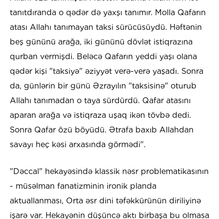
tanıtdıranda o qədər də yaxşı tanımır. Molla Qafarın
atası Allahı tanımayan taksi sürücüsüydü. Həftənin
beş gününü arağa, iki gününü dövlət istiqrazına
qurban vermişdi. Beləcə Qafarın yeddi yaşı olana
qədər kişi "taksiyə" əziyyət verə-verə yaşadı. Sonra
da, günlərin bir günü Əzrayılın "taksisinə" oturub
Allahı tanımadan o taya sürdürdü. Qafar atasını
aparan arağa və istiqraza uşaq ikən tövbə dedi.
Sonra Qafar özü böyüdü. Ətrafa baxıb Allahdan
savayı heç kəsi arxasında görmədi".
"Dəccal" hekayəsində klassik nəsr problematikasının
- müsəlman fanatizminin ironik planda
aktuallanması, Orta əsr dini təfəkkürünün diriliyinə
işarə var. Hekayənin düşüncə aktı birbaşa bu olmasa