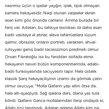
nəsrimiz üçün o qədər yayğın, işlək, tipik olmayan
kamera hekayəsidir. Nəql olunan vaqeələr ekran
əsəri kimi göz önündə canlanır. Amma burada bir
fərq var. Adətən, bu təhkiyə texnikası ilə daha asan
bədii vasitəyə əl atırlar, əlavə təfərrüatlara lüzum
qalmır, obrazlar, onların portreti, xarakteri, əhval-
ruhiyyəsi geniş bədii təcəssümün predmeti olmur.
Orxan Fikrətoğlu isə bu fənddən istifadə etmir,
hekayənin təsviri bütün komponentlərində, ədəbi-
bədii funksiyasında səciyyəsini tapır. Hələ üstəlik
klassik Şərq hekayəçiliyinin izlərini də görmək çətin
olmur oxucuya: "Molla Qafarın yaşı əllini ötsə də,
hələ əlli-ayaqlıydı. Sağ qalana dərs, ölənə yas tuta
bilirdi. Qafarın Gəncə mollalarından fərqi ondaydı ki,
Allahı özü tanımışdı. Adətən adama Allahı kim isə