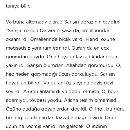
tanıya bilir.
Və buna alternativ olaraq Sarışın obrazının təqdimi:
"Sarışın üzdən Qafara oxşasa da, əməllərindən
oxşamırdı. Əməllərində biclik vardı. Kəndi özünə
məqsədsiz yerə ram etmirdi. Qafarı da ən çox
qorxudan buydu. Ona həyatın ləzzəti kədərindən
yaxın idi. Sarışın ölümdən, Allahdan qorxmurdu. O,
heç nədən qorxmadığı üçün qorxuluydu. Sarışın
həyatı an bilirdi. Və bu anı öz xeyrinə dəyişməyi
sevirdi. Axirəti anlamırdı və qəbul etmirdi. O, həzz
adamıydı, tövbəsi yoxdu. Allaha təslim olmamışdı.
Özünə qadağa qoyanlardan deyildi. O, indi, bu gün,
bu dəqiqə olanlardan ləzzət almağı sevirdi. Onun
üçün nə keçmiş var idi, nə gələcək. O indinin