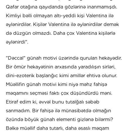
Qafar otağına qayıdanda gözlərinə inanmamışdı.
Kimliyi bəlli olmayan altı-yeddi kişi Valentina ilə
əylənirdilər. Kişilər Valentina ilə əylənirdilər demək
də düzgün olmazdı. Daha çox Valentina kişilərlə
əylənirdi".
"Dəccal" günah motivi üzərində qurulan hekayədir.
Bir ömür hekayətinin arxasında yaradılışın sirləri,
dini-ezoterik başlanğıc kimi amillər ehtiva olunur.
Müəllifin günah motivi kimi niyə məhz fahişə
məqamını seçməsi faktı çox düşündürdü məni.
Etiraf edim ki, əvvəl bunu tutalğalı səbəb
sanmadım. Bir fahişə ilə münasibətdə olmağın
özündə böyük günah elementi gizlənə bilərmi?
Bəlkə müəllif daha tutarlı, daha əsaslı məqam