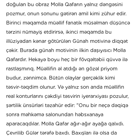
doğulan bu obraz Molla Qafarın yalnız dəngəsini
pozmur, onun sonunu gətirən amil kimi zühur edir.
Birinci məqamda müəllif fanatik müsəlman düşüncə
tərzini nümayiş etdirirsə, ikinci məqamda bu
illüziyadan kənar götürülən Günah motivinə diqqət
çəkir. Burada günah motivinin ilkin daşıyısıcı Molla
Qafardır. Hekayə boyu heç bir fövqəltəbii qüvvə ilə
rastlaşmırıq. Müəllifin əl atdığı ən gözəl priyom
budur, zənnimcə. Bütün olaylar gerçəklik kimi
təsvir-təqdim olunur. Və yalnız son anda müəllifin
real konturlarını çəkdiyi təsvirin iyerarxiyası pozulur,
şərtilik ünsürləri təzahür edir: "Onu bir neçə dəqiqə
sonra məhkəmə salonundan həbsxanaya
aparacaqdılar. Molla Qafar ağır-ağır ayağa qalxdı.
Çevrilib Gülər tərəfə baxdı. Baxışları ilə olsa da