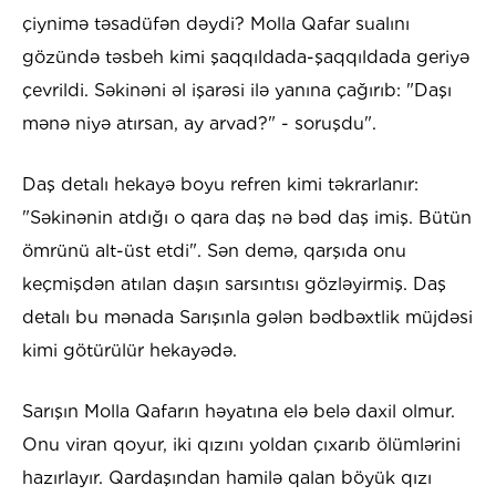
çiynimə təsadüfən dəydi? Molla Qafar sualını
gözündə təsbeh kimi şaqqıldada-şaqqıldada geriyə
çevrildi. Səkinəni əl işarəsi ilə yanına çağırıb: "Daşı
mənə niyə atırsan, ay arvad?" - soruşdu".
Daş detalı hekayə boyu refren kimi təkrarlanır:
"Səkinənin atdığı o qara daş nə bəd daş imiş. Bütün
ömrünü alt-üst etdi". Sən demə, qarşıda onu
keçmişdən atılan daşın sarsıntısı gözləyirmiş. Daş
detalı bu mənada Sarışınla gələn bədbəxtlik müjdəsi
kimi götürülür hekayədə.
Sarışın Molla Qafarın həyatına elə belə daxil olmur.
Onu viran qoyur, iki qızını yoldan çıxarıb ölümlərini
hazırlayır. Qardaşından hamilə qalan böyük qızı