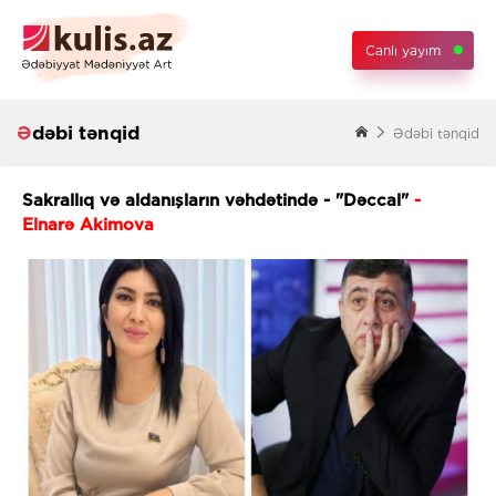
Canlı yayım
Ədəbi tənqid
Ədəbi tənqid
Sakrallıq və aldanışların vəhdətində - "Dəccal"
-
Elnarə Akimova