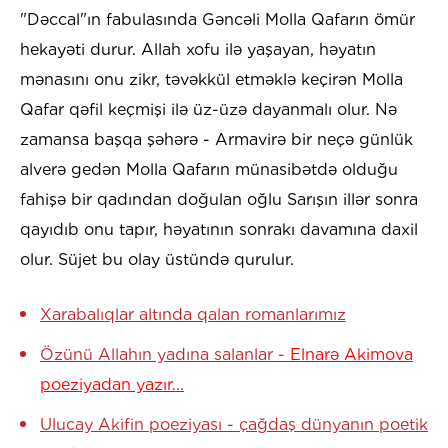
"Dəccal"ın fabulasında Gəncəli Molla Qafarın ömür
hekayəti durur. Allah xofu ilə yaşayan, həyatın
mənasını onu zikr, təvəkkül etməklə keçirən Molla
Qafar qəfil keçmişi ilə üz-üzə dayanmalı olur. Nə
zamansa başqa şəhərə - Armavirə bir neçə günlük
alverə gedən Molla Qafarın münasibətdə olduğu
fahişə bir qadından doğulan oğlu Sarışın illər sonra
qayıdıb onu tapır, həyatının sonrakı davamına daxil
olur. Süjet bu olay üstündə qurulur.
Xarabalıqlar altında qalan romanlarımız
Özünü Allahın yadına salanlar -
Elnarə Akimova
poeziyadan yazır...
Ulucay Akifin poeziyası - çağdaş dünyanın poetik