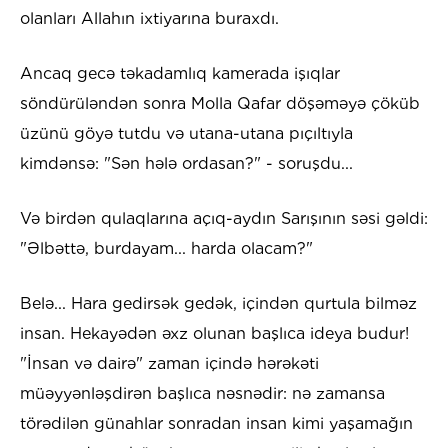
olanları Allahın ixtiyarına buraxdı.
Ancaq gecə təkadamlıq kamerada işıqlar
söndürüləndən sonra Molla Qafar döşəməyə çöküb
üzünü göyə tutdu və utana-utana pıçıltıyla
kimdənsə: "Sən hələ ordasan?" - soruşdu...
Və birdən qulaqlarına açıq-aydın Sarışının səsi gəldi:
"Əlbəttə, burdayam... harda olacam?"
Belə... Hara gedirsək gedək, içindən qurtula bilməz
insan. Hekayədən əxz olunan başlıca ideya budur!
"İnsan və dairə" zaman içində hərəkəti
müəyyənləşdirən başlıca nəsnədir: nə zamansa
törədilən günahlar sonradan insan kimi yaşamağın