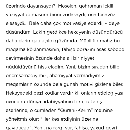
üzərində dayansaydı?! Məsələn, qəhrəman içkili
vəziyyətdə məsum birini zorlasaydı, ona təcavüz
eləsəydi... Belə daha çox motivasiya edərdi, - deyə
düşündüm. Lakin getdikcə hekayənin düşündürücü
daha dərin qatı açıldı gözümdə. Müəllifin məhz bu
məqama köklənməsinin, fahişə obrazını əsas səbəbə
çevirməsinin özündə daha ali bir niyyət
güdüldüyünü hiss elədim. Yəni, bizim sıradan bilib
önəmsəmədiyimiz, əhəmiyyət vermədiyimiz
məqamların özündə belə günah motivi gizlənə bilər.
Hekayədəki bəzi kodlar vardır ki, onların etiologiyası
oxucunu dünya ədəbiyyatının bir çox tanış
əsərlərinə, o cümlədən "Qurani-Kərim" mətninə
yönəltmiş olur: "Hər kəs etdiyinin üzərinə
qayıdacaq". Yəni, nə fərqi var, fahişə, yaxud qeyri