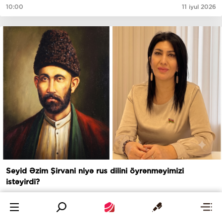
10:00
11 iyul 2026
Seyid Əzim Şirvani niyə rus dilini öyrənməyimizi
istəyirdi?
17:00
9 iyul 2026