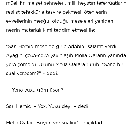
müəllifin məişət səhnələri, milli həyatın təfərrüatlarını
realist təfəkkürlə təsvirə çəkməsi, ötən əsrin
əvvəllərinin məşğul olduğu məsələləri yenidən
nəsrin materialı kimi təqdim etməsi ilə:
"Sarı Həmid məscidə girib ədəblə "salam" verdi.
Ayağını çəkə-çəkə yaxınlaşıb Molla Qafarın yanında
yerə çöməldi. Üzünü Molla Qafara tutub: "Sənə bir
sual verəcəm?" - dedi.
- "Yenə yuxu görmüsən?"
Sarı Həmid: - Yox. Yuxu deyil - dedi.
Molla Qafar "Buyur, ver sualını" - pıçıldadı.