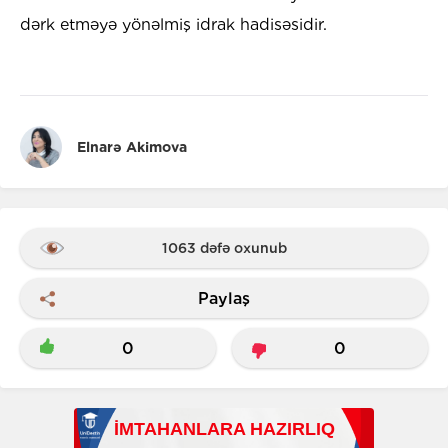
dərk etməyə yönəlmiş idrak hadisəsidir.
Elnarə Akimova
1063 dəfə oxunub
Paylaş
0
0