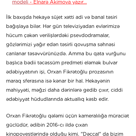
modeli
- Elnarə Akimova yazır...
İlk baxışda hekayə süjet xətti adi və banal təsiri
bağışlaya bilər. Hər gün televiziyadan evlərimizə
hücum çəkən verilişlərdəki psevdodramalar,
gözlərimizi yağır edən təsirli qovuşma səhnəsi
canlanar təsəvvürünüzdə. Amma bu qata vurğunu
başlıca bədii təcəssüm predmeti eləmək bulvar
ədəbiyyatının işi, Orxan Fikrətoğlu prozasının
maraq sferasına isə kənar bir hal. Hekayənin
mahiyyəti, məğzi daha dərinlərə gedib çıxır, ciddi
ədəbiyyat hüdudlarında aktuallıq kəsb edir.
Orxan Fikrətoğlu qələmi üçün kameralılığa müraciət
güclüdür, ədibin 2016-cı ildə çıxan
kinopovestlərində olduğu kimi. "Dəccal" da bizim