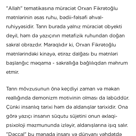
"Allah" tematikasına müraciət Orxan Fikrətoğlu
mətnlərinin əsas ruhu, bədii-fəlsəfi əhval-
ruhiyyəsidir. Tanrı burada yalnız müraciət obyekti
deyil, həm də yazıçının metafizik ruhundan doğan
sakral obrazdır. Maraqlıdır ki, Orxan Fikrətoğlu
mətnlərindəki kinayə, etiraz dalğası bu mətnləri
başlanğıc məqama - sakrallığa bağlılıqdan məhrum
etmir.
Tanrı mövzusunun önə keçdiyi zaman və məkan
reallığında demonizm motivinin olması da labüddür.
Çünki insanlıq tarixi həm də aldanışlar tarixidir. Ona
görə yazıçı insanın süqutu süjetini onun əxlaqi-
psixoloji məzmununda izləyir, aldanışlarına işıq salır.
"Dəccal" bu mənada insanı və dünyanı vəhdətdə