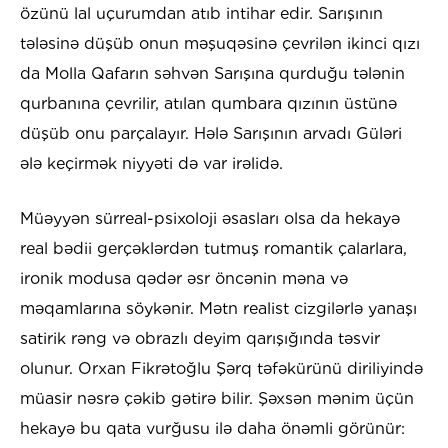
özünü lal uçurumdan atıb intihar edir. Sarışının
tələsinə düşüb onun məşuqəsinə çevrilən ikinci qızı
da Molla Qafarın səhvən Sarışına qurduğu tələnin
qurbanına çevrilir, atılan qumbara qızının üstünə
düşüb onu parçalayır. Hələ Sarışının arvadı Güləri
ələ keçirmək niyyəti də var irəlidə.
Müəyyən sürreal-psixoloji əsasları olsa da hekayə
real bədii gerçəklərdən tutmuş romantik çalarlara,
ironik modusa qədər əsr öncənin məna və
məqamlarına söykənir. Mətn realist cizgilərlə yanaşı
satirik rəng və obrazlı deyim qarışığında təsvir
olunur. Orxan Fikrətoğlu Şərq təfəkürünü diriliyində
müasir nəsrə çəkib gətirə bilir. Şəxsən mənim üçün
hekayə bu qata vurğusu ilə daha önəmli görünür: