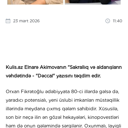
23 mart 2026
11:40
Kulis.az Elnarə Akimovanın "Sakrallıq və aldanışların
vəhdətində - "Dəccal" yazısını təqdim edir.
Orxan Fikrətoğlu ədəbiyyata 80-ci illərdə gəlsə də,
yaradıcı potensialı, yeni üslubi imkanları müstəqillik
illərində meydana çıxmış qələm sahibidir. Xüsusilə,
son bir neçə ilin ən gözəl hekayələri, kinopovestləri
həm də onun qələmində sərgilənir. Oxunmalı, layiqli