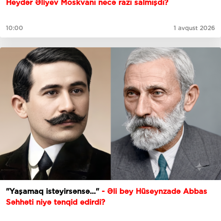
Heydər Əliyev Moskvanı necə razı salmışdı?
10:00
1 avqust 2026
"Yaşamaq istəyirsənsə..."
- Əli bəy Hüseynzadə Abbas
Səhhəti niyə tənqid edirdi?