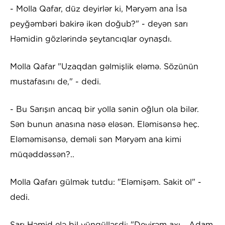
- Molla Qafar, düz deyirlər ki, Məryəm ana İsa
peyğəmbəri bakirə ikən doğub?" - deyən sarı
Həmidin gözlərində şeytancıqlar oynaşdı.
Molla Qafar "Uzaqdan gəlmişlik eləmə. Sözünün
mustafasını de," - dedi.
- Bu Sarışın ancaq bir yolla sənin oğlun ola bilər.
Sən bunun anasına nəsə eləsən. Eləmisənsə heç.
Eləməmisənsə, deməli sən Məryəm ana kimi
müqəddəssən?..
Molla Qafarı gülmək tutdu: "Eləmişəm. Sakit ol" -
dedi.
Sarı Həmid elə bil yüngülləşdi: "Deyirəm axı... Adam