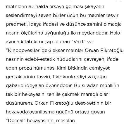
mətnlərin az halda ərsəyə gəlməsi şikayətini
səsləndirməyi sevən bizlər üçün bu mətnlər təsvir
predmeti, ideya ifadəsi və düşüncə zəmini olmaqla
nəsrin ölçülərinə uyğunluğu ilə meydandadır. Hələ
ayrıca kitab kimi çap olunan "Vaxt" və
"Kinopovestlər"dəki əksər mətnlər Orxan Fikrətoğlu
nəsrinin ədəbi-estetik hüdudlarını çevrəyən, ifadə
edən proza nümunəsi kimi bitkindir, cəmiyyət
gerçəklərinin təsviri, fikir konkretliyi və çağın
qabarıq ideyaları üzərindədir. Bu sıradan müəllifin
tək bir hekayəsini təhlilə çəkmək maraqlı olar
düşünürəm. Orxan Fikrətoğlu dəst-xəttinin bir
hekayədə əyaniləşmə gücünü ortaya qoyan
"Dəccal" hekayəsinin, məsələn.