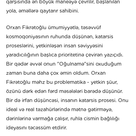
qarşısında ən böyük maneəyə çevrilir, başlanılan
yola, əməllərə qaytarır sahibini.
Orxan Fikrətoğlu ümumiyyətlə, təsəvvüf
kosmoqoniyasının ruhunda düşünən, katarsis
proseslərini, yetkinləşən insan səviyyəsini
yaradıcılığının başlıca prioritetinə çevirən yazıçıdı.
Bir qədər əvvəl onun "Oğulnamə"sini oxuduğum
zaman buna daha çox əmin oldum. Orxan
Fikrətoğlu məhz bu problematika - yetkin şüur,
özünü dərk edən fərd məsələləri barədə düşünür.
Bir də irfan düşüncəsi, insanın katarsis prosesi. Onu
ideal və real təzahürlərində mətnə gətirməyə,
dərinlərinə varmağa çalışır, ruhla cismin bağlılığı
ideyasını təcəssüm etdirir.