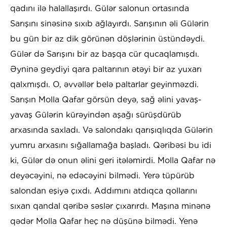
qadını ilə halallaşırdı. Gülər salonun ortasında
Sarışını sinəsinə sıxıb ağlayırdı. Sarışının əli Gülərin
bu gün bir az dik görünən döşlərinin üstündəydi.
Gülər də Sarışını bir az başqa cür qucaqlamışdı.
Əyninə geydiyi qara paltarının ətəyi bir az yuxarı
qalxmışdı. O, əvvəllər belə paltarlar geyinməzdi.
Sarışın Molla Qafar görsün deyə, sağ əlini yavaş-
yavaş Gülərin kürəyindən aşağı sürüşdürüb
arxasında saxladı. Və salondakı qarışıqlıqda Gülərin
yumru arxasını sığallamağa başladı. Qəribəsi bu idi
ki, Gülər də onun əlini geri itələmirdi. Molla Qafar nə
deyəcəyini, nə edəcəyini bilmədi. Yerə tüpürüb
salondan eşiyə çıxdı. Addımını atdıqca qollarını
sıxan qandal qəribə səslər çıxarırdı. Maşına minənə
qədər Molla Qafar heç nə düşünə bilmədi. Yenə