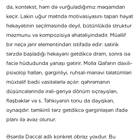
da, kontekst, həm də vurğuladığımız məqamdan
keçir. Lakin uğur mətndə motivasiyasını tapan həyat
hekayətinin seçilməsində deyil, bütünlükdə struktur
məzmunu və kompozisiya əhatəliyindədir. Müəllif
bir neçə janr elementindən istifadə edir: satirik
tərzdə başladığı hekayəni getdikcə dram, sonra isə
faciə hüdudunda yanaşı gətirir. Molla Qafarın daxili-
psixoloji halları, gərginliyi, ruhsal-mənəvi təlatümləri
müxtəlif bədii vasitələrlə açılır: qəhrəmanın
düşüncələrində irəli-geriyə dönüm sıçrayışları,
fləşbəklər və s. Təhkiyənin tonu da dəyişkən,
oynaqdır: təmkinli tərz getdikcə gərginləşən ifadə
planı ilə əvəz olunur.
Əsərdə Dəccal adlı konkret obraz yoxdur. Bu