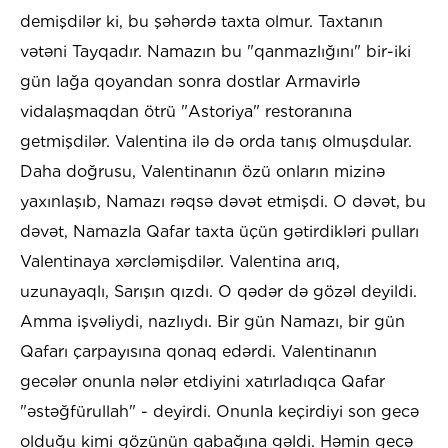
demişdilər ki, bu şəhərdə taxta olmur. Taxtanın
vətəni Tayqadır. Namazın bu "qanmazlığını" bir-iki
gün lağa qoyandan sonra dostlar Armavirlə
vidalaşmaqdan ötrü "Astoriya" restoranına
getmişdilər. Valentina ilə də orda tanış olmuşdular.
Daha doğrusu, Valentinanın özü onların mizinə
yaxınlaşıb, Namazı rəqsə dəvət etmişdi. O dəvət, bu
dəvət, Namazla Qafar taxta üçün gətirdikləri pulları
Valentinaya xərcləmişdilər. Valentina arıq,
uzunayaqlı, Sarışın qızdı. O qədər də gözəl deyildi.
Amma işvəliydi, nazlıydı. Bir gün Namazı, bir gün
Qafarı çarpayısına qonaq edərdi. Valentinanın
gecələr onunla nələr etdiyini xatırladıqca Qafar
"əstəğfürullah" - deyirdi. Onunla keçirdiyi son gecə
olduğu kimi gözünün qabağına gəldi. Həmin gecə