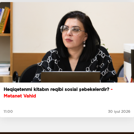
Həqiqətənmi kitabın rəqibi sosial şəbəkələrdir?
-
Mətanət Vahid
11:00
30 iyul 2026