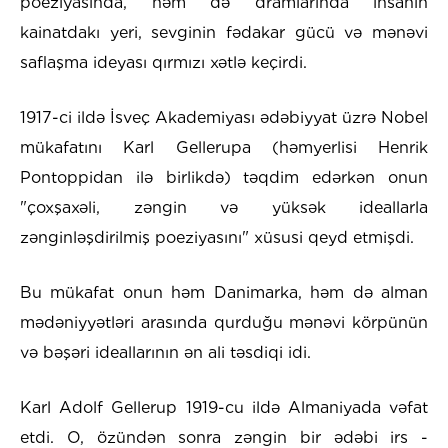
poeziyasında, həm də dramlarında insanın
kainatdakı yeri, sevginin fədakar gücü və mənəvi
saflaşma ideyası qırmızı xətlə keçirdi.
1917-ci ildə İsveç Akademiyası ədəbiyyat üzrə Nobel
mükafatını Karl Gellerupa (həmyerlisi Henrik
Pontoppidan ilə birlikdə) təqdim edərkən onun
"çoxşaxəli, zəngin və yüksək ideallarla
zənginləşdirilmiş poeziyasını" xüsusi qeyd etmişdi.
Bu mükafat onun həm Danimarka, həm də alman
mədəniyyətləri arasında qurduğu mənəvi körpünün
və bəşəri ideallarının ən ali təsdiqi idi.
Karl Adolf Gellerup 1919-cu ildə Almaniyada vəfat
etdi. O, özündən sonra zəngin bir ədəbi irs -