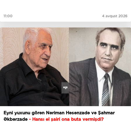
11:00
4 avqust 2026
Eyni yuxunu görən Nəriman Həsənzadə və Şahmar
Əkbərzadə
- Hansı el şairi ona buta vermişdi?