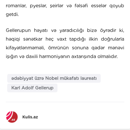
romanlar, pyeslər, şeirlər və fəlsəfi esselər qoyub
getdi.
Gellerupun həyatı və yaradıcılığı bizə öyrədir ki,
həqiqi sənətkar heç vaxt tapdığı ilkin doğrularla
kifayətlənməməli, ömrünün sonuna qədər mənəvi
işığın və daxili harmoniyanın axtarışında olmalıdır.
ədəbiyyat üzrə Nobel mükafatı laureatı
Karl Adolf Gellerup
Kulis.az