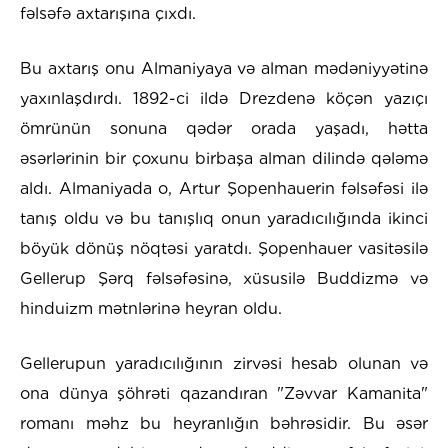
fəlsəfə axtarışına çıxdı.
Bu axtarış onu Almaniyaya və alman mədəniyyətinə
yaxınlaşdırdı. 1892-ci ildə Drezdenə köçən yazıçı
ömrünün sonuna qədər orada yaşadı, hətta
əsərlərinin bir çoxunu birbaşa alman dilində qələmə
aldı. Almaniyada o, Artur Şopenhauerin fəlsəfəsi ilə
tanış oldu və bu tanışlıq onun yaradıcılığında ikinci
böyük dönüş nöqtəsi yaratdı. Şopenhauer vasitəsilə
Gellerup Şərq fəlsəfəsinə, xüsusilə Buddizmə və
hinduizm mətnlərinə heyran oldu.
Gellerupun yaradıcılığının zirvəsi hesab olunan və
ona dünya şöhrəti qazandıran "Zəvvar Kamanita"
romanı məhz bu heyranlığın bəhrəsidir. Bu əsər