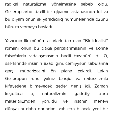
radikal naturalizmə yönəlməsinə səbəb oldu.
Gellerup artıq daxili bir qiyamın astanasında idi və
bu qiyam onun ilk yaradıcılıq nümunələrində özünü
büruzə verməyə başladı.
Yazıçının ilk mühüm əsərlərindən olan "Bir idealist"
romanı onun bu daxili parçalanmasının və köhnə
fəlsəfələrlə vidalaşmasının bədii təzahürü idi. O,
əsərlərində insanın azadlığını, cəmiyyətin tabularına
qarşı mübarizəsini ön plana çəkirdi. Lakin
Gellerupun ruhu yalnız tənqid və naturalizmlə
kifayətlənə bilməyəcək qədər geniş idi. Zaman
keçdikcə o, naturalizmin gətirdiyi quru
materializmdən yoruldu və insanın mənəvi
dünyasını daha dərindən izah edə biləcək yeni bir