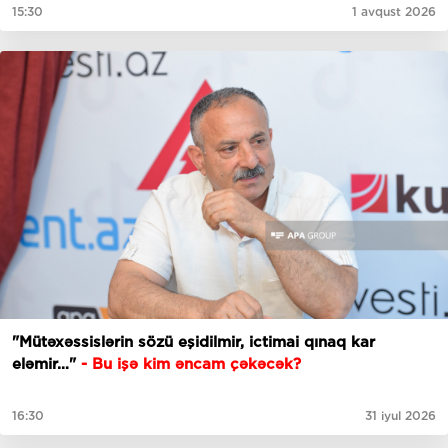
15:30
1 avqust 2026
"Mütəxəssislərin sözü eşidilmir, ictimai qınaq kar
eləmir…"
- Bu işə kim əncam çəkəcək?
16:30
31 iyul 2026