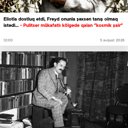
Eliotla dostluq etdi, Freyd onunla şəxsən tanış olmaq
istədi...
- Pulitser mükafatlı kölgədə qalan "kosmik şair"
12:00
5 avqust 2026