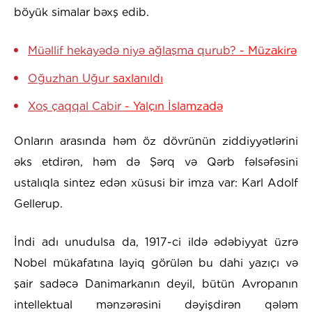
böyük simalar bəxş edib.
Müəllif hekayədə niyə ağlaşma qurub?
- Müzakirə
Oğuzhan Uğur
saxlanıldı
Xoş çaqqal Cabir
- Yalçın İslamzadə
Onların arasında həm öz dövrünün ziddiyyətlərini
əks etdirən, həm də Şərq və Qərb fəlsəfəsini
ustalıqla sintez edən xüsusi bir imza var: Karl Adolf
Gellerup.
İndi adı unudulsa da, 1917-ci ildə ədəbiyyat üzrə
Nobel mükafatına layiq görülən bu dahi yazıçı və
şair sadəcə Danimarkanın deyil, bütün Avropanın
intellektual mənzərəsini dəyişdirən qələm