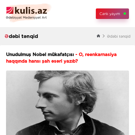
Canlı yayım
Ədəbi tənqid
Ədəbi tənqid
Unudulmuş Nobel mükafatçısı
- O, reenkarnasiya
haqqında hansı şah əsəri yazıb?