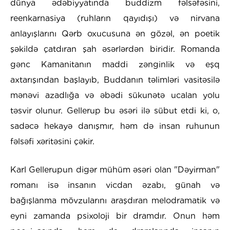
dünya ədəbiyyatında buddizm fəlsəfəsini,
reenkarnasiya (ruhların qayıdışı) və nirvana
anlayışlarını Qərb oxucusuna ən gözəl, ən poetik
şəkildə çatdıran şah əsərlərdən biridir. Romanda
gənc Kamanitanın maddi zənginlik və eşq
axtarışından başlayıb, Buddanın təlimləri vasitəsilə
mənəvi azadlığa və əbədi sükunətə ucalan yolu
təsvir olunur. Gellerup bu əsəri ilə sübut etdi ki, o,
sadəcə hekayə danışmır, həm də insan ruhunun
fəlsəfi xəritəsini çəkir.
Karl Gellerupun digər mühüm əsəri olan "Dəyirman"
romanı isə insanın vicdan əzabı, günah və
bağışlanma mövzularını araşdıran melodramatik və
eyni zamanda psixoloji bir dramdır. Onun həm