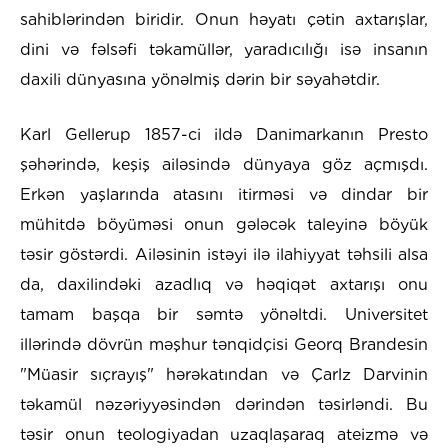
sahiblərindən biridir. Onun həyatı çətin axtarışlar,
dini və fəlsəfi təkamüllər, yaradıcılığı isə insanın
daxili dünyasına yönəlmiş dərin bir səyahətdir.
Karl Gellerup 1857-ci ildə Danimarkanın Presto
şəhərində, keşiş ailəsində dünyaya göz açmışdı.
Erkən yaşlarında atasını itirməsi və dindar bir
mühitdə böyüməsi onun gələcək taleyinə böyük
təsir göstərdi. Ailəsinin istəyi ilə ilahiyyat təhsili alsa
da, daxilindəki azadlıq və həqiqət axtarışı onu
tamam başqa bir səmtə yönəltdi. Universitet
illərində dövrün məşhur tənqidçisi Georq Brandesin
"Müasir sıçrayış" hərəkatından və Çarlz Darvinin
təkamül nəzəriyyəsindən dərindən təsirləndi. Bu
təsir onun teologiyadan uzaqlaşaraq ateizmə və