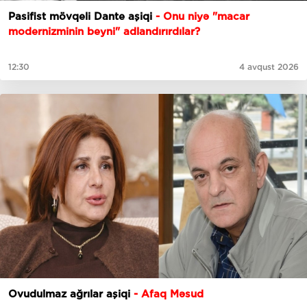
Pasifist mövqeli Dante aşiqi
- Onu niyə "macar
modernizminin beyni" adlandırırdılar?
12:30
4 avqust 2026
Ovudulmaz ağrılar aşiqi
- Afaq Məsud