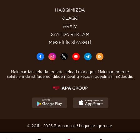
HAQQIMIZDA
ƏLAQƏ
ARXİV
SAYTDA REKLAM
MƏXFİLİK SİYASƏTİ
Məlumatdan istifadə etdikdə istinad mütləqdir. Məlumat internet
səhifələrində istifadə edildikdə müvafiq keçidin qoyulması mütləqdir.
© 2011 - 2025 Bütün müəllif hüquqları qorunur.