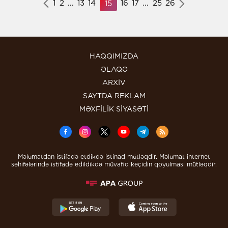
1
2
...
13
14
16
17
...
25
26
15
HAQQIMIZDA
ƏLAQƏ
ARXİV
SAYTDA REKLAM
MƏXFİLİK SİYASƏTİ
Məlumatdan istifadə etdikdə istinad mütləqdir. Məlumat internet
səhifələrində istifadə edildikdə müvafiq keçidin qoyulması mütləqdir.