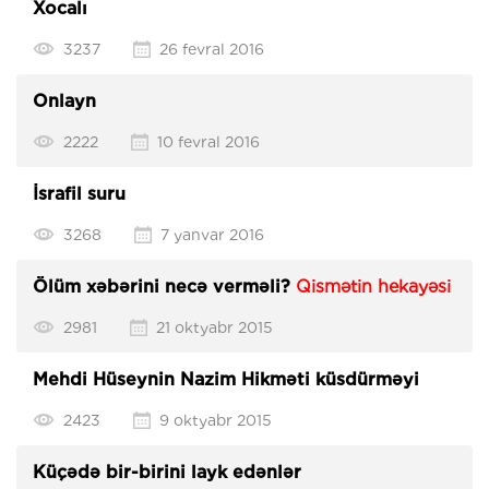
Xocalı
3237
26 fevral 2016
Onlayn
2222
10 fevral 2016
İsrafil suru
3268
7 yanvar 2016
Ölüm xəbərini necə verməli?
Qismətin hekayəsi
2981
21 oktyabr 2015
Mehdi Hüseynin Nazim Hikməti küsdürməyi
2423
9 oktyabr 2015
Küçədə bir-birini layk edənlər