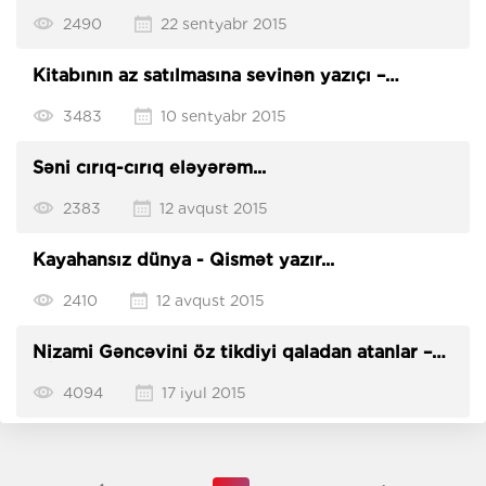
2490
22 sentyabr 2015
Kitabının az satılmasına sevinən yazıçı –
QİSMƏT YAZIR...
3483
10 sentyabr 2015
Səni cırıq-cırıq eləyərəm...
2383
12 avqust 2015
Kayahansız dünya - Qismət yazır...
2410
12 avqust 2015
Nizami Gəncəvini öz tikdiyi qaladan atanlar –
QİSMƏT yazır
4094
17 iyul 2015