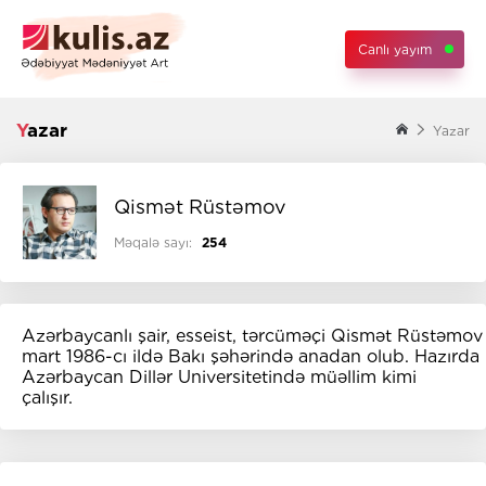
Canlı yayım
Yazar
Yazar
Qismət Rüstəmov
Məqalə sayı:
254
Azərbaycanlı şair, esseist, tərcüməçi Qismət Rüstəmov
mart 1986-cı ildə Bakı şəhərində anadan olub. Hazırda
Azərbaycan Dillər Universitetində müəllim kimi
çalışır