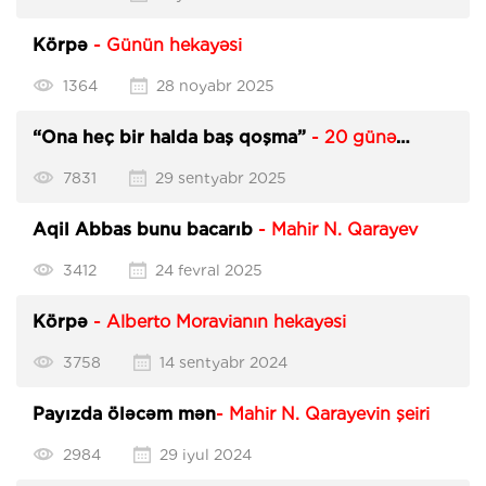
Körpə
- Günün hekayəsi
1364
28 noyabr 2025
“Ona heç bir halda baş qoşma”
- 20 günə
tərcümə olunan bu kitab hansı dildədir?
7831
29 sentyabr 2025
Aqil Abbas bunu bacarıb
- Mahir N. Qarayev
3412
24 fevral 2025
Körpə
- Alberto Moravianın hekayəsi
3758
14 sentyabr 2024
Payızda öləcəm mən
- Mahir N. Qarayevin şeiri
2984
29 iyul 2024