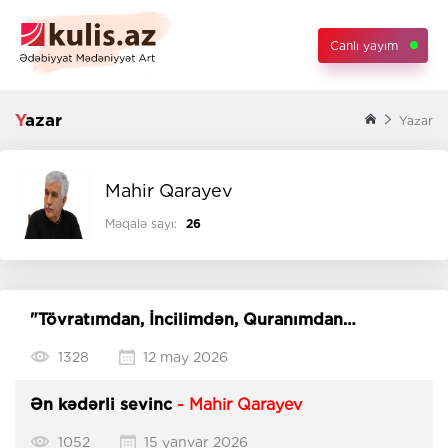
Canlı yayım
Yazar
Yazar
Mahir Qarayev
Məqalə sayı:
26
"Tövratımdan, İncilimdən, Quranımdan
keçmişəm"
- Füzuliyə qəzəllər
1328
12 may 2026
Ən kədərli sevinc
- Mahir Qarayev
1052
15 yanvar 2026