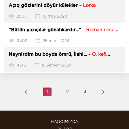
Açıq gözlərini döyür küləklər
– Lorka
2507
15 may 2024
"Bütün yazıçılar günahkardır..."
- Roman necə
yazılmalıdır?
3402
26 mart 2024
Neynirdim bu boyda ömrü, İlahi... -
O, kefi
istəyəndə hər şeyi poza bilir və pozur da...
4515
15 yanvar 2024
2
3
1
HAQQIMIZDA