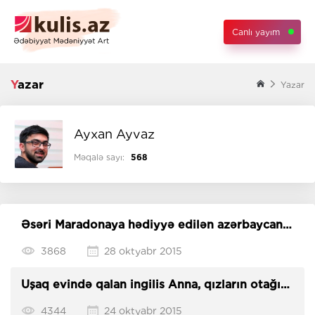
Canlı yayım
Yazar
Yazar
Ayxan Ayvaz
Məqalə sayı:
568
Əsəri Maradonaya hədiyyə edilən azərbaycanlı
rəssam -
REPORTAJ
3868
28 oktyabr 2015
Uşaq evində qalan ingilis Anna, qızların otağına
girən əclaflar- REPORTAJ
4344
24 oktyabr 2015