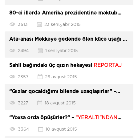
80-ci illərdə Amerika prezidentinə məktub
yazan azərbaycanlı
3513
23 sentyabr 2015
Ata-anası Məkkəyə gedəndə ölən küçə uşağı -
REPORTAJ
2494
1 sentyabr 2015
Sahil bağındakı üç qızın hekayəsi
REPORTAJ
2357
26 avqust 2015
“Qızlar qocaldığımı biləndə uzaqlaşırlar” –
REPORTAJ
3227
18 avqust 2015
“Yoxsa orda öpüşürlər?” –
“YERALTI”NDAN
REPORTAJ
3364
10 avqust 2015