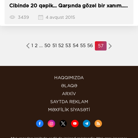
Cibində 20 qəpik... Qarşında gözəl bir xanım...
–
Oruelin səfilləri
3439
4 avqust 2015
1
2
...
50
51
52
53
54
55
56
57
HAQQIMIZDA
ƏLAQƏ
ARXİV
SAYTDA REKLAM
MƏXFİLİK SİYASƏTİ