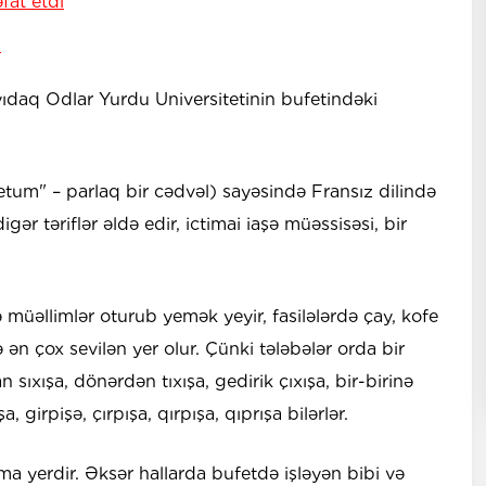
fat etdi
d
aq Odlar Yurdu Universitetinin bufetindəki
fetum" – parlaq bir cədvəl) sayəsində Fransız dilində
r təriflər əldə edir, ictimai iaşə müəssisəsi, bir
ə müəllimlər oturub yemək yeyir, fasilələrdə çay, kofe
ə ən çox sevilən yer olur. Çünki tələbələr orda bir
n sıxışa, dönərdən tıxışa, gedirik çıxışa, bir-birinə
, girpişə, çırpışa, qırpışa, qıprışa bilərlər.
a yerdir. Əksər hallarda bufetdə işləyən bibi və