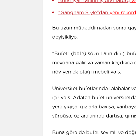
Britaniyalı tanınmış dramaturq
və
"Gangnam Style"dan
yeni rekor
Bu uzun müqəddimədən sonra qayıd
dəyişikliyə.
“Bufet” (büfe) sözü Latın dili ("bu
meydana gəlir və zaman keçdikcə digə
növ yemək otağı mebeli və s.
Universitet bufetlərində tələbələr v
içir və s. Adətən bufet universitetd
yerə yığışa, qızlarla baxışa, yanbaya
sürpüşə, öz aralarında dartışa, qımışa
Buna görə də bufet sevimli və doğm