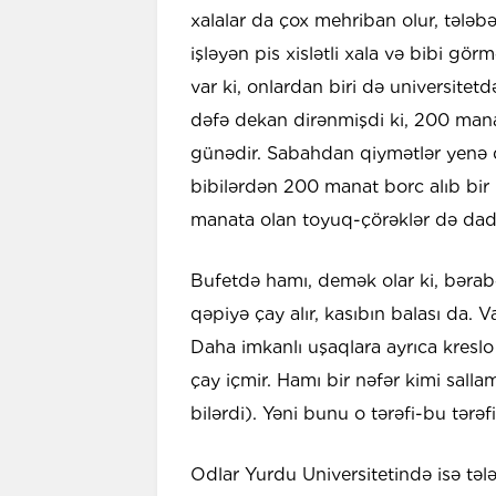
xalalar da çox mehriban olur, tələbə
işləyən pis xislətli xala və bibi gö
var ki, onlardan biri də universitetdə
dəfə dekan dirənmişdi ki, 200 mana
günədir. Sabahdan qiymətlər yenə 
bibilərdən 200 manat borc alıb bir 
manata olan toyuq-çörəklər də dadl
Bufetdə hamı, demək olar ki, bərab
qəpiyə çay alır, kasıbın balası da. Va
Daha imkanlı uşaqlara ayrıca kreslo
çay içmir. Hamı bir nəfər kimi sallam
bilərdi). Yəni bunu o tərəfi-bu tərə
Odlar Yurdu Universitetində isə təl