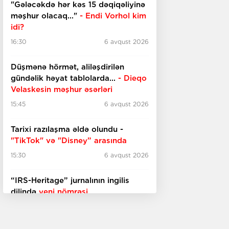
"Gələcəkdə hər kəs 15 dəqiqəliyinə
məşhur olacaq..."
- Endi Vorhol kim
idi?
16:30
6 avqust 2026
Düşmənə hörmət, aliləşdirilən
gündəlik həyat tablolarda...
-
Dieqo
Velaskesin məşhur əsərləri
15:45
6 avqust 2026
Tarixi razılaşma əldə olundu -
"TikTok" və "Disney” arasında
15:30
6 avqust 2026
“IRS-Heritage” jurnalının ingilis
dilində
yeni nömrəsi
15:15
6 avqust 2026