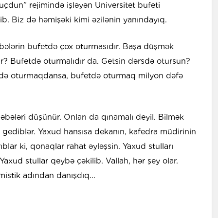
uçdun” rejimində işləyən Universitet bufeti
rib. Biz də həmişəki kimi əzilənin yanındayıq.
bələrin bufetdə çox oturmasıdır. Başa düşmək
ır? Bufetdə oturmalıdır da. Getsin dərsdə otursun?
də oturmaqdansa, bufetdə oturmaq milyon dəfə
tələbələri düşünür. Onları da qınamalı deyil. Bilmək
a gediblər. Yaxud hansısa dekanın, kafedra müdirinin
rıblar ki, qonaqlar rahat əyləşsin. Yaxud stulları
 Yaxud stullar qeybə çəkilib. Vallah, hər şey olar.
istik adından danışdıq...