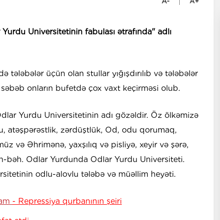
urdu Universitetinin fabulası ətrafında" adlı
ə tələbələr üçün olan stullar yığışdırılıb və tələbələr
 səbəb onların bufetdə çox vaxt keçirməsi olub.
Odlar Yurdu Universitetinin adı gözəldir. Öz ölkəmizə
u, atəşpərəstlik, zərdüştlük, Od, odu qorumaq,
üz və Əhrimənə, yaxşılıq və pisliyə, xeyir və şərə,
h-bəh. Odlar Yurdunda Odlar Yurdu Universiteti.
itetinin odlu-alovlu tələbə və müəllim heyəti.
mam
- Repressiya qurbanının şeiri