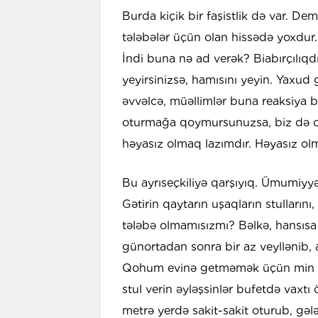
Burda kiçik bir faşistlik də var. De
tələbələr üçün olan hissədə yoxdur
İndi buna nə ad verək? Biabırçılıqdır
yeyirsinizsə, hamısını yeyin. Yaxu
əvvəlcə, müəllimlər buna reaksiya bil
oturmağa qoymursunuzsa, biz də otu
həyasız olmaq lazımdır. Həyasız ol
Bu ayrıseçkiliyə qarşıyıq. Ümumiyy
Gətirin qaytarın uşaqların stulların
tələbə olmamısızmı? Bəlkə, hansısa
günortadan sonra bir az veyllənib, 
Qohum evinə getməmək üçün min dən
stul verin əyləşsinlər bufetdə vaxtı 
metrə yerdə sakit-sakit oturub, gə