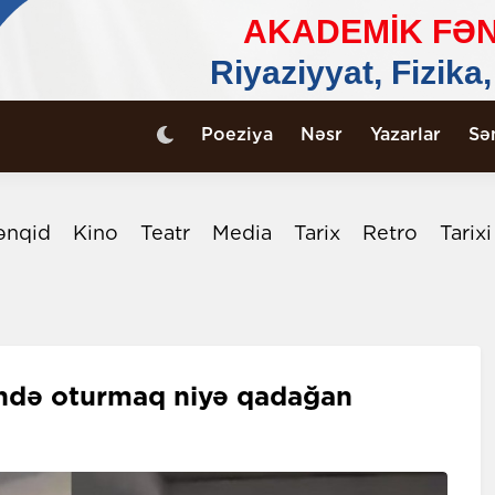
Poeziya
Nəsr
Yazarlar
Sə
ənqid
Kino
Teatr
Media
Tarix
Retro
Tarix
tində oturmaq niyə qadağan