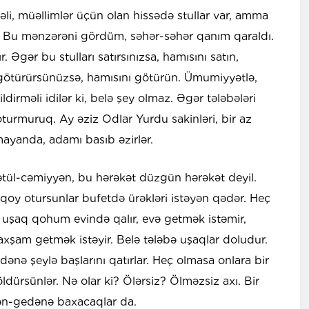
məli, müəllimlər üçün olan hissədə stullar var, amma
. Bu mənzərəni gördüm, səhər-səhər qanım qaraldı.
. Əgər bu stulları satırsınızsa, hamısını satın,
d götürürsünüzsə, hamısını götürün. Ümumiyyətlə,
dirməli idilər ki, belə şey olmaz. Əgər tələbələri
rmuruq. Ay əziz Odlar Yurdu sakinləri, bir az
mayanda, adamı basıb əzirlər.
ətül-cəmiyyən, bu hərəkət düzgün hərəkət deyil.
ı, qoy otursunlar bufetdə ürəkləri istəyən qədər. Heç
 uşaq qohum evində qalır, evə getmək istəmir,
axşam getmək istəyir. Belə tələbə uşaqlar doludur.
ə şeylə başlarını qatırlar. Heç olmasa onlara bir
öldürsünlər. Nə olar ki? Ölərsiz? Ölməzsiz axı. Bir
lən-gedənə baxacaqlar da.