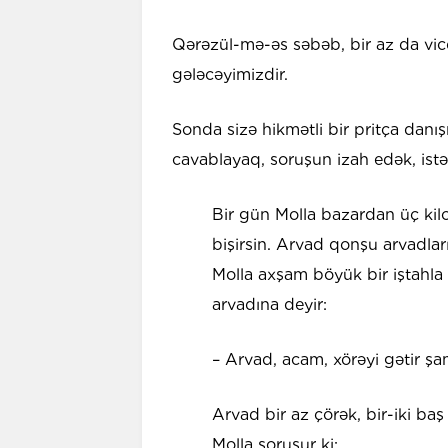
Qərəzül-mə-əs səbəb, bir az da vic
gələcəyimizdir.
Sonda sizə hikmətli bir pritça danış
cavablayaq, soruşun izah edək, istə
Bir gün Molla bazardan üç kilo 
bişirsin. Arvad qonşu arvadları ç
Molla axşam böyük bir iştahla 
arvadına deyir:
– Arvad, acam, xörəyi gətir ş
Arvad bir az çörək, bir-iki ba
Molla soruşur ki: