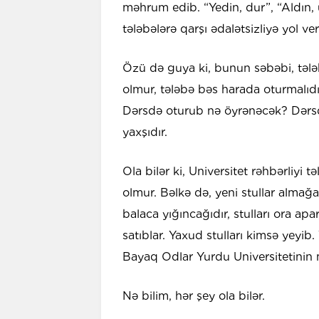
məhrum edib. “Yedin, dur”, “Aldın, 
tələbələrə qarşı ədalətsizliyə yol ve
Özü də guya ki, bunun səbəbi, tələ
olmur, tələbə bəs harada oturmalıd
Dərsdə oturub nə öyrənəcək? Dərs
yaxşıdır.
Ola bilər ki, Universitet rəhbərliyi 
olmur. Bəlkə də, yeni stullar almağ
balaca yığıncağıdır, stulları ora apa
satıblar. Yaxud stulları kimsə yeyib.
Bayaq Odlar Yurdu Universitetinin m
Nə bilim, hər şey ola bilər.