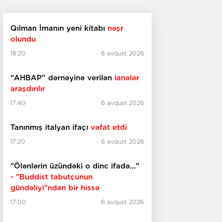
Qılman İmanın yeni kitabı
nəşr
olundu
18:20
6 avqust 2026
“AHBAP” dərnəyinə verilən
ianələr
araşdırılır
17:40
6 avqust 2026
Tanınmış italyan ifaçı
vəfat etdi
17:20
6 avqust 2026
"Ölənlərin üzündəki o dinc ifadə..."
- "Buddist tabutçunun
gündəliyi"ndən bir hissə
17:00
6 avqust 2026