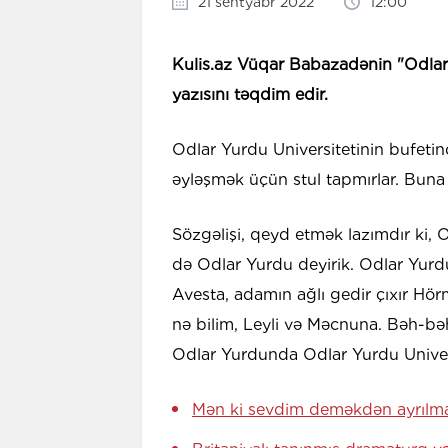
21 sentyabr 2022
12:00
Kulis.az Vüqar Babazadənin "Odlar Y
yazısını təqdim edir.
Odlar Yurdu Universitetinin bufetind
əyləşmək üçün stul tapmırlar. Buna
Sözgəlişi, qeyd etmək lazımdır ki, 
də Odlar Yurdu deyirik. Odlar Yurd
Avesta, adamın ağlı gedir çıxır Hörm
nə bilim, Leyli və Məcnuna. Bəh-bə
Odlar Yurdunda Odlar Yurdu Univers
Mən ki sevdim deməkdən ayrıl