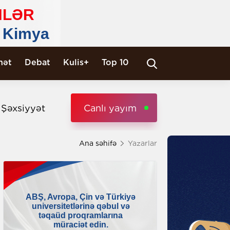
nət
Debat
Kulis+
Top 10
i Şəxsiyyət
Canlı yayım
Ana səhifə
Yazarlar