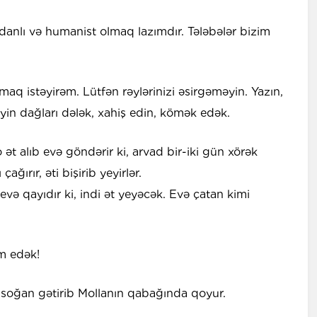
danlı və humanist olmaq lazımdır. Tələbələr bizim
maq istəyirəm. Lütfən rəylərinizi əsirgəməyin. Yazın,
yin dağları dələk, xahiş edin, kömək edək.
ət alıb evə göndərir ki, arvad bir-iki gün xörək
ağırır, əti bişirib yeyirlər.
evə qayıdır ki, indi ət yeyəcək. Evə çatan kimi
am edək!
ş soğan gətirib Mollanın qabağında qoyur.