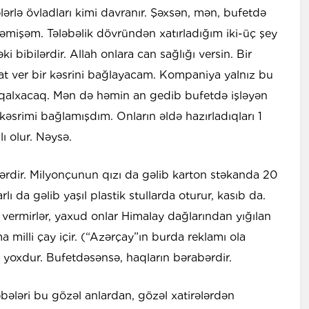
lərlə övladları kimi davranır. Şəxsən, mən, bufetdə
rməmişəm. Tələbəlik dövründən xatırladığım iki-üç şey
ki bibilərdir. Allah onlara can sağlığı versin. Bir
t ver bir kəsrini bağlayacam. Kompaniya yalnız bu
qalxacaq. Mən də həmin an gedib bufetdə işləyən
kəsrimi bağlamışdım. Onların əldə hazırladıqları 1
ı olur. Nəysə.
ərdir. Milyonçunun qızı da gəlib karton stəkanda 20
rlı da gəlib yaşıl plastik stullarda oturur, kasıb da.
 vermirlər, yaxud onlar Himalay dağlarından yığılan
a milli çay içir. (“Azərçay”ın burda reklamı ola
fi yoxdur. Bufetdəsənsə, haqların bərabərdir.
əbələri bu gözəl anlardan, gözəl xatirələrdən