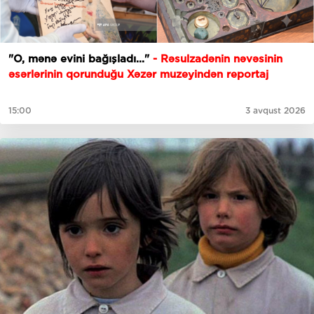
"O, mənə evini bağışladı..."
- Rəsulzadənin nəvəsinin
əsərlərinin qorunduğu Xəzər muzeyindən reportaj
15:00
3 avqust 2026