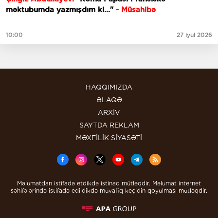
məktubumda yazmışdım ki..."
- Müsahibə
10:00
27 iyul 2026
HAQQIMIZDA
ƏLAQƏ
ARXİV
SAYTDA REKLAM
MƏXFİLİK SİYASƏTİ
Məlumatdan istifadə etdikdə istinad mütləqdir. Məlumat internet
səhifələrində istifadə edildikdə müvafiq keçidin qoyulması mütləqdir.