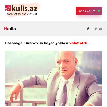
Canlı yayım
Media
Media
Həsənağa Turabovun həyat yoldaşı
vəfat etdi