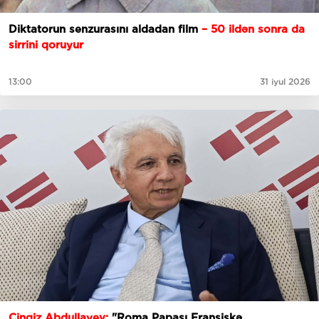
Diktatorun senzurasını aldadan film
– 50 ildən sonra da
sirrini qoruyur
13:00
31 iyul 2026
Çingiz Abdullayev:
"Roma Papası Fransiskə