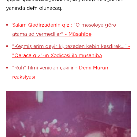
yanında dəfn olunacaq.
Salam Qədirzadənin qızı:
"O məsələyə görə
atama ad vermədilər"
- Müsahibə
"Keçmiş ərim deyir ki, təzədən kəbin kəsdirək..."
-
"Qaraca qız"-ın Xədicəsi ilə müsahibə
"Ruh" filmi yenidən çəkilir
- Demi Murun
reaksiyası