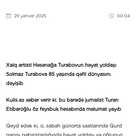
29 yanvar 2025
00:04
Xalq
artisti
Həsənağa
Turabovun
həyat
yoldaşı
Solmaz
Turabova
85
yaşında
qəfil
dünyasını
dəyişib
.
Kulis
.
az
xəbər
verir
ki
,
bu
barədə
jurnalist
Turan
Etibaroğlu
öz
feysbuk
hesabında
məlumat
yayıb
.
Qeyd edək ki, o, sabah günorta saatlarında Qurd
qapısı qəbiristanlığında həyat yoldaşı və oğlunun