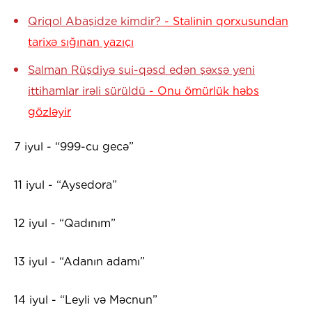
Qriqol Abaşidze kimdir?
- Stalinin qorxusundan
tarixə sığınan yazıçı
Salman Rüşdiyə sui-qəsd edən şəxsə yeni
ittihamlar irəli sürüldü
- Onu ömürlük həbs
gözləyir
7 iyul - “999-cu gecə”
11 iyul - “Aysedora”
12 iyul - “Qadınım”
13 iyul - “Adanın adamı”
14 iyul - “Leyli və Məcnun”