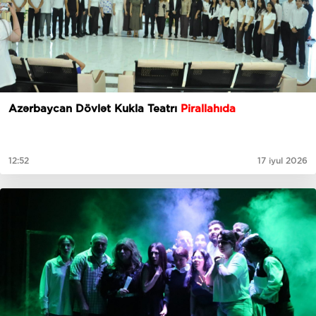
Azərbaycan Dövlət Kukla Teatrı
Pirallahıda
12:52
17 iyul 2026