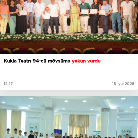
Kukla Teatrı 94-cü mövsümə
yekun vurdu
12:27
18 iyul 2026