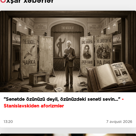
Oxşar xəbərlər
"Sənətdə özünüzü deyil, özünüzdəki sənəti sevin..."
-
Stanislavskidən aforizmlər
13:20
7 avqust 2026