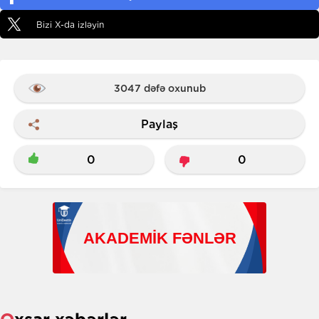
Bizi X-da izləyin
3047 dəfə oxunub
Paylaş
0
0