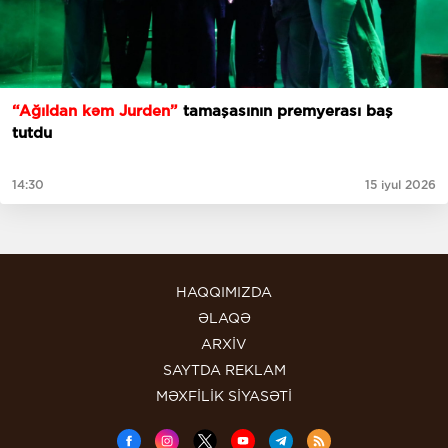
“Ağıldan kəm Jurden”
tamaşasının premyerası baş
tutdu
14:30
15 iyul 2026
HAQQIMIZDA
ƏLAQƏ
ARXİV
SAYTDA REKLAM
MƏXFİLİK SİYASƏTİ