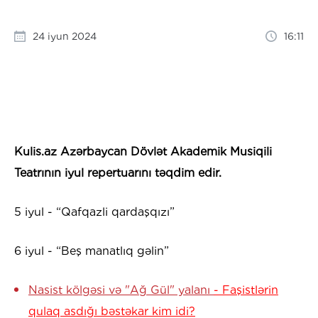
24 iyun 2024
16:11
Kulis.az Azərbaycan Dövlət Akademik Musiqili
Teatrının iyul repertuarını təqdim edir.
5 iyul - “Qafqazli qardaşqızı”
6 iyul - “Beş manatlıq gəlin”
Nasist kölgəsi və "Ağ Gül" yalanı
- Faşistlərin
qulaq asdığı bəstəkar kim idi?