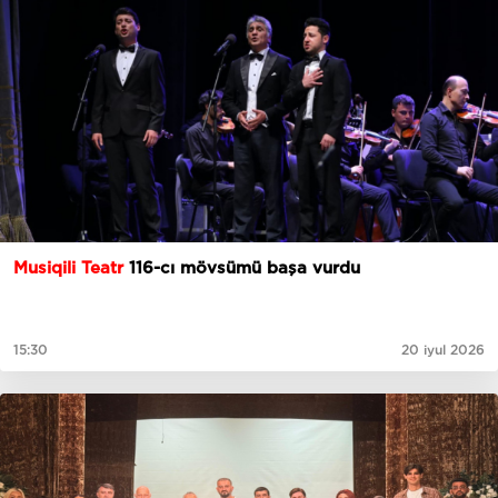
Musiqili Teatr
116-cı mövsümü başa vurdu
15:30
20 iyul 2026