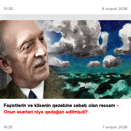
10:30
8 avqust 2026
Faşistlərin və kilsənin qəzəbinə səbəb olan rəssam
–
Onun əsərləri niyə qadağan edilmişdi?
16:25
7 avqust 2026