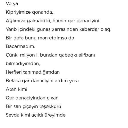
Və ya
Kipriyimizə qonanda,
Ağlımıza gəlmədi ki, həmin qar dənəciyini
Yarıb içindəki günəş zərrəsindən xəbərdar olaq.
Bir dəfə bunu mən etdimsə də
Bacarmadım.
Çünki milyon il bundan qabaqkı əlifbanı
bilmədiyimdən,
Hərfləri tanımadığımdan
Beləcə qar dənəciyini atdım yerə.
Atan kimi
Qar dənəciyindən çıxan
Bir sarı çiçəyin təşəkkürü
Sevda kimi açıldı ürəyimdə.