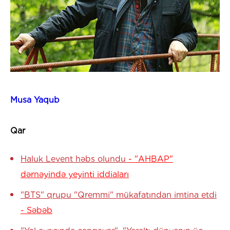
Musa Yaqub
Qar
Haluk Levent həbs olundu
- "AHBAP"
dərnəyində yeyinti iddiaları
"BTS" qrupu "Qremmi" mükafatından imtina etdi
- Səbəb