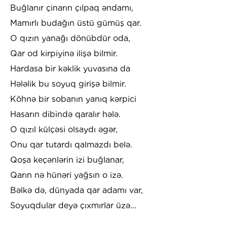
Buğlanır çinarın çılpaq əndamı,
Mamırlı budağın üstü gümüş qar.
O qızın yanağı dönübdür oda,
Qar od kirpiyinə ilişə bilmir.
Hardasa bir kəklik yuvasına da
Hələlik bu soyuq girişə bilmir.
Köhnə bir sobanın yanıq kərpici
Hasarın dibində qaralır hələ.
O qızıl külçəsi olsaydı əgər,
Onu qar tutardı qalmazdı belə.
Qoşa keçənlərin izi buğlanar,
Qarın nə hünəri yağsın o izə.
Bəlkə də, dünyada qar adamı var,
Soyuqdular deyə çıxmırlar üzə...