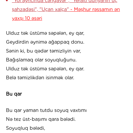
"Yol ayrıcında cəngavər", "Yeraltı dünyanın üç
şahzadəsi", "Uçan xalça"
- Məşhur rəssamın ən
yaxşı 10 əsəri
Ulduz tək üstümə səpələn, ey qar,
Geydirdin əynimə ağappaq donu.
Sənin ki, bu qədər təmizliyin var,
Bağışlamaq olar soyuqluğunu.
Ulduz tək üstümə səpələn, ey qar.
Belə təmizlikdən isinmək olar.
Bu qar
Bu qar yaman tutdu soyuq vaxtımı
Nə tez üst-başımı qara bələdi.
Soyuqluq bələdi,