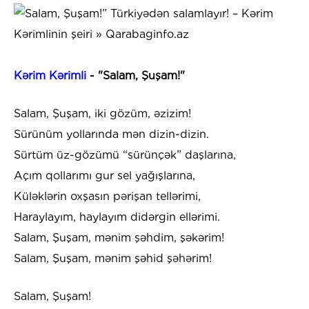
Kərim Kərimli
- "Salam, Şuşam!"
Salam, Şuşam, iki gözüm, əzizim!
Sürünüm yollarında mən dizin-dizin.
Sürtüm üz-gözümü “sürünçək” daşlarına,
Açım qollarımı gur sel yağışlarına,
Küləklərin oxşasın pərişan tellərimi,
Haraylayım, haylayım didərgin ellərimi.
Salam, Şuşam, mənim şəhdim, şəkərim!
Salam, Şuşam, mənim şəhid şəhərim!
Salam, Şuşam!