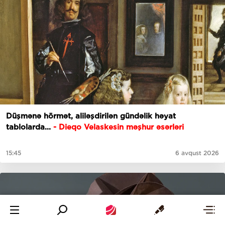
Düşmənə hörmət, aliləşdirilən gündəlik həyat
tablolarda...
-
Dieqo Velaskesin məşhur əsərləri
15:45
6 avqust 2026