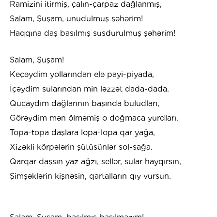
Ramizini itirmiş, çalın-çarpaz dağlanmış,
Salam, Şuşam, unudulmuş şəhərim!
Haqqına daş basılmış susdurulmuş şəhərim!
Salam, Şuşam!
Keçəydim yollarından elə payi-piyada,
İçəydim sularından min ləzzət dada-dada.
Qucaydım dağlarının başında buludları,
Görəydim mən ölməmiş o doğmaca yurdları.
Topa-topa daşlara lopa-lopa qar yağa,
Xizəkli körpələrin şütüsünlər sol-sağa.
Qarqar daşsın yaz ağzı, sellər, sular hayqırsın,
Şimşəklərin kişnəsin, qartalların qıy vursun.