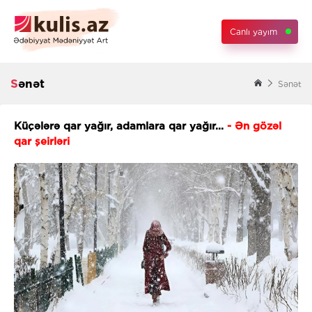
Canlı yayım
Sənət
Sənət
Küçələrə qar yağır, adamlara qar yağır...
- Ən gözəl
qar şeirləri