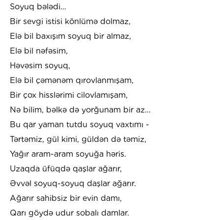
Soyuq bələdi…
Bir sevgi istisi könlümə dolmaz,
Elə bil baxışım soyuq bir almaz,
Elə bil nəfəsim,
Həvəsim soyuq,
Elə bil çəmənəm qırovlanmışam,
Bir çox hisslərimi cilovlamışam,
Nə bilim, bəlkə də yorğunam bir az…
Bu qar yaman tutdu soyuq vaxtımı -
Tərtəmiz, gül kimi, güldən də təmiz,
Yağır aram-aram soyuğa həris.
Uzaqda üfüqdə qaşlar ağarır,
Əvvəl soyuq-soyuq daşlar ağarır.
Ağarır sahibsiz bir evin damı,
Qarı göydə udur sobalı damlar.