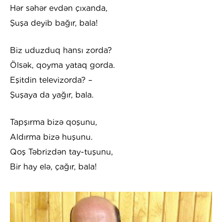
Hər səhər evdən çıxanda,
Şuşa deyib bağır, bala!
Biz uduzduq hansı zorda?
Ölsək, qoyma yataq gorda.
Eşitdin televizorda? –
Şuşaya da yağır, bala.
Tapşırma bizə qoşunu,
Aldırma bizə huşunu.
Qoş Təbrizdən tay-tuşunu,
Bir hay elə, çağır, bala!