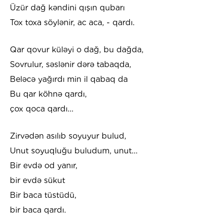
Üzür dağ kəndini qışın qubarı
Tox toxa söylənir, ac aca, - qardı.
Qar qovur küləyi o dağ, bu dağda,
Sovrulur, səslənir dərə tabaqda,
Beləcə yağırdı min il qabaq da
Bu qar köhnə qardı,
çox qoca qardı...
Zirvədən asılıb soyuyur bulud,
Unut soyuqluğu buludum, unut...
Bir evdə od yanır,
bir evdə sükut
Bir baca tüstüdü,
bir baca qardı.