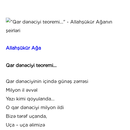
Allahşükür Ağa
Qar dənəciyi teoremi...
Qar dənəciyinin içində günəş zərrəsi
Milyon il əvvəl
Yazı kimi qoyulanda...
O qar dənəciyi milyon ildi
Bizə tərəf uçanda,
Uça – uça əlimizə