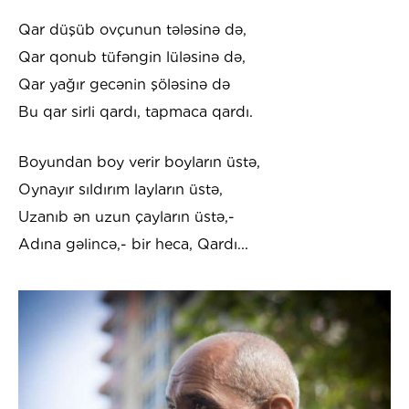
Qar düşüb ovçunun tələsinə də,
Qar qonub tüfəngin lüləsinə də,
Qar yağır gecənin şöləsinə də
Bu qar sirli qardı, tapmaca qardı.
Boyundan boy verir boyların üstə,
Oynayır sıldırım layların üstə,
Uzanıb ən uzun çayların üstə,-
Adına gəlincə,- bir heca, Qardı...