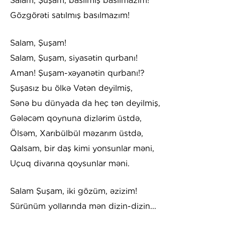
Salam, Şuşam, basılmış basılmazım!
Gözgörəti satılmış basılmazım!
Salam, Şuşam!
Salam, Şuşam, siyasətin qurbanı!
Aman! Şuşam-xəyanətin qurbanı!?
Şuşasız bu ölkə Vətən deyilmiş,
Sənə bu dünyada da heç tən deyilmiş,
Gələcəm qoynuna dizlərim üstdə,
Ölsəm, Xarıbülbül məzarım üstdə,
Qalsam, bir daş kimi yonsunlar məni,
Uçuq divarına qoysunlar məni.
Salam Şuşam, iki gözüm, əzizim!
Sürünüm yollarında mən dizin-dizin...