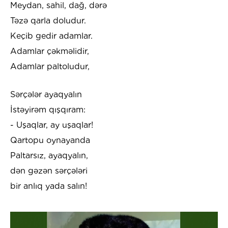
Meydan, sahil, dağ, dərə
Təzə qarla doludur.
Keçib gedir adamlar.
Adamlar çəkməlidir,
Adamlar paltoludur,
Sərçələr ayaqyalın
İstəyirəm qışqıram:
- Uşaqlar, ay uşaqlar!
Qartopu oynayanda
Paltarsız, ayaqyalın,
dən gəzən sərçələri
bir anlıq yada salın!