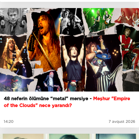
48 nəfərin ölümünə “metal” mərsiyə -
Məşhur "Empire
of the Clouds" necə yarandı?
14:20
7 avqust 2026