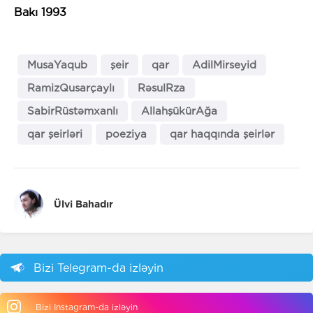
Bakı 1993
MusaYaqub
şeir
qar
AdilMirseyid
RamizQusarçaylı
RəsulRza
SabirRüstəmxanlı
AllahşükürAğa
qar şeirləri
poeziya
qar haqqında şeirlər
Ülvi Bahadır
Bizi Telegram-da izləyin
Bizi Instagram-da izləyin