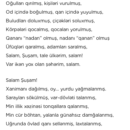
Oğulları qırılmış, kişiləri vurulmuş,
Od içində boğulmuş, qan içində yuyulmuş,
Buludları doluxmuş, çiçəkləri soluxmuş,
Körpələri qocalmış, qocaları yorulmuş,
Qananı “nadan” olmuş, nadanı “qanan” olmuş
Üfüqləri qaralmış, adamları saralmış,
Salam, Şuşam, tale ülkərim, salam!
Var ikən yox olan şəhərim, salam.
Salam Şuşam!
Xanimanı dağılmış, oy... yurdu yağmalanmış.
Sarayları sökülmüş, var-dövləti talanmış,
Min illik xəzinəsi tonqallara qalanmış,
Min cür böhtan, yalanla günahsız damğalanmış,
Uğrunda övlad qanı sellənmiş, laxtalanmış,