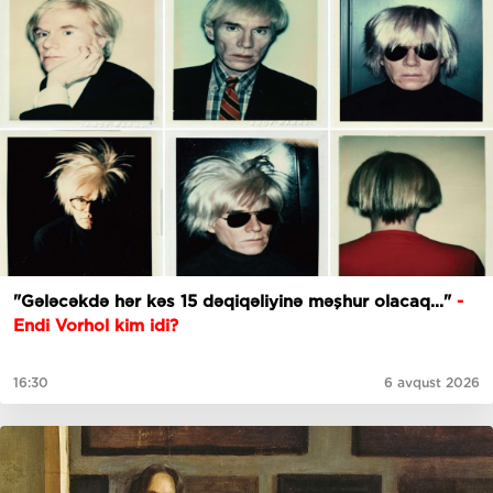
"Gələcəkdə hər kəs 15 dəqiqəliyinə məşhur olacaq..."
-
Endi Vorhol kim idi?
16:30
6 avqust 2026