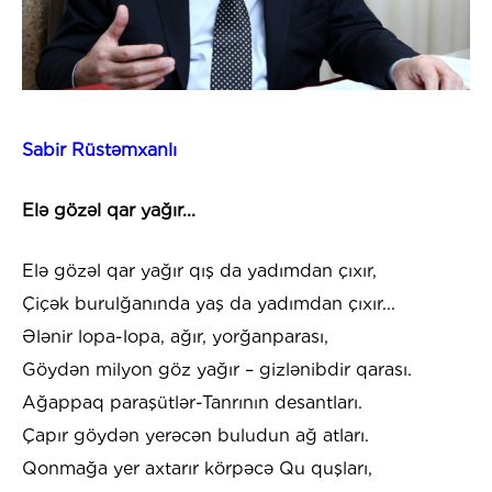
Sabir Rüstəmxanlı
Elə gözəl qar yağır...
Elə gözəl qar yağır qış da yadımdan çıxır,
Çiçək burulğanında yaş da yadımdan çıxır...
Ələnir lopa-lopa, ağır, yorğanparası,
Göydən milyon göz yağır – gizlənibdir qarası.
Ağappaq paraşütlər-Tanrının desantları.
Çapır göydən yerəcən buludun ağ atları.
Qonmağa yer axtarır körpəcə Qu quşları,