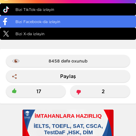
Bizi TikTok-da izləyin
Bizi Facebook-da izləyin
Bizi X-da izləyin
8458 dəfə oxunub
Paylaş
17
2