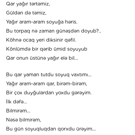
Qar yağır tərtəmiz,
Güldən də təmiz,
Yağır aram-aram soyuğa həris.
Bu torpaq nə zaman günəşdən doyub?..
Köhnə ocaq yeri diksinir qəfil.
Könlümdə bir qərib ümid soyuyub
Qar onun üstünə yağır elə bil...
Bu qar yaman tutdu soyuq vaxtımı…
Yağır aram-aram qar, birəm-birəm,
Bir çox duyğulardan yoxdu gərəyim.
İlk dəfə…
Bilmirəm…
Nəsə bilmirəm,
Bu gün soyuqluqdan qorxdu ürəyim...