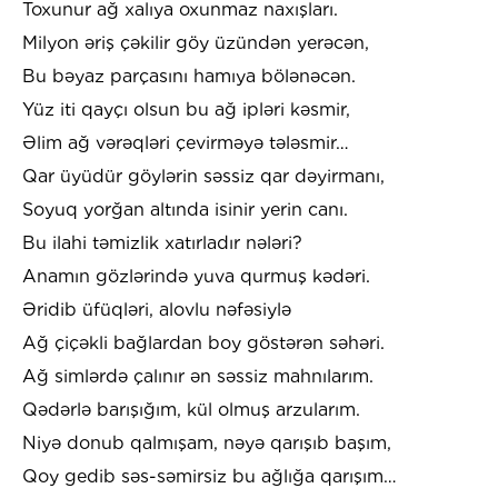
Toxunur ağ xalıya oxunmaz naxışları.
Milyon əriş çəkilir göy üzündən yerəcən,
Bu bəyaz parçasını hamıya bölənəcən.
Yüz iti qayçı olsun bu ağ ipləri kəsmir,
Əlim ağ vərəqləri çevirməyə tələsmir…
Qar üyüdür göylərin səssiz qar dəyirmanı,
Soyuq yorğan altında isinir yerin canı.
Bu ilahi təmizlik xatırladır nələri?
Anamın gözlərində yuva qurmuş kədəri.
Əridib üfüqləri, alovlu nəfəsiylə
Ağ çiçəkli bağlardan boy göstərən səhəri.
Ağ simlərdə çalınır ən səssiz mahnılarım.
Qədərlə barışığım, kül olmuş arzularım.
Niyə donub qalmışam, nəyə qarışıb başım,
Qoy gedib səs-səmirsiz bu ağlığa qarışım…