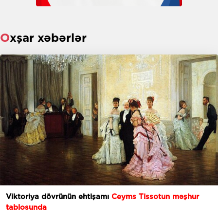
Oxşar xəbərlər
Viktoriya dövrünün ehtişamı
Ceyms Tissotun məşhur
tablosunda