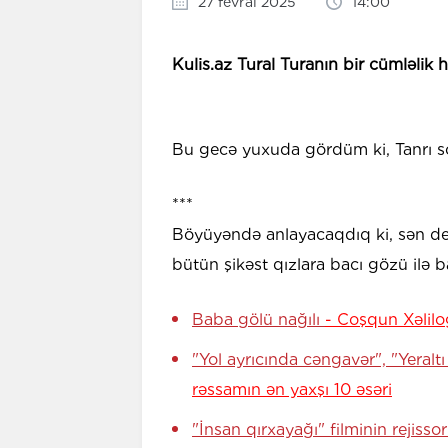
27 fevral 2025
14:00
Kulis.az Tural Turanın bir cümləlik 
Bu gecə yuxuda gördüm ki, Tanrı son
***
Böyüyəndə anlayacaqdıq ki, sən 
bütün şikəst qızlara bacı gözü ilə ba
Baba gölü nağılı
- Coşqun Xəlil
"Yol ayrıcında cəngavər", "Yeral
rəssamın ən yaxşı 10 əsəri
"İnsan qırxayağı" filminin rejissor