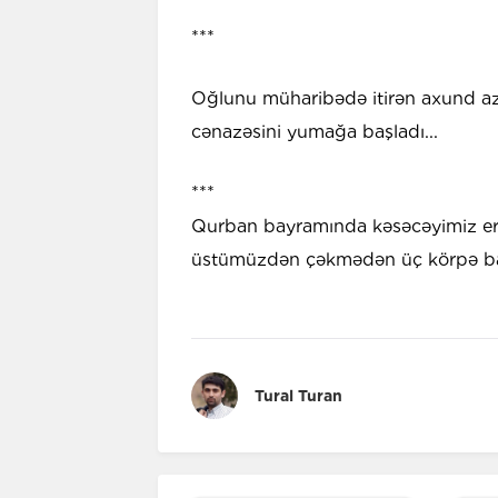
***
Oğlunu müharibədə itirən axund az
cənazəsini yumağa başladı...
***
Qurban bayramında kəsəcəyimiz erk
üstümüzdən çəkmədən üç körpə balası
Tural Turan