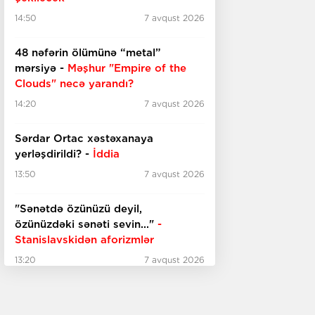
14:50
7 avqust 2026
48 nəfərin ölümünə “metal”
mərsiyə -
Məşhur "Empire of the
Clouds" necə yarandı?
14:20
7 avqust 2026
Sərdar Ortac xəstəxanaya
yerləşdirildi? -
İddia
13:50
7 avqust 2026
"Sənətdə özünüzü deyil,
özünüzdəki sənəti sevin..."
-
Stanislavskidən aforizmlər
13:20
7 avqust 2026
Türkiyəli müğənni
“Qremmi”nin
jürisinə seçildi