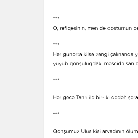
***
O, rəfiqəsinin, mən də dostumun bəx
***
Hər günorta kilsə zəngi çalınanda yax
yuyub qonşuluqdakı məscidə sarı üz
***
Hər gecə Tanrı ilə bir-iki qədəh şər
***
Qonşumuz Ulus kişi arvadının ölü