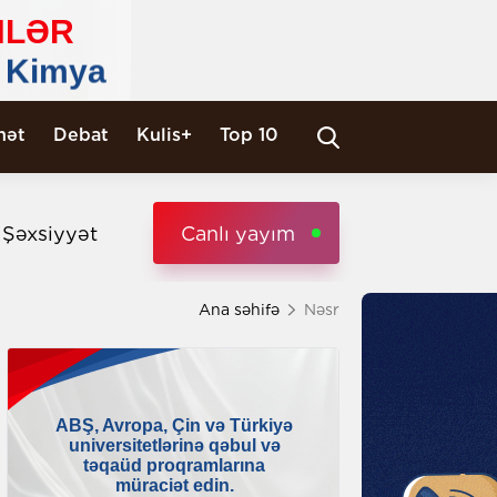
nət
Debat
Kulis+
Top 10
i Şəxsiyyət
Canlı yayım
Ana səhifə
Nəsr