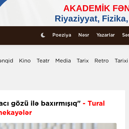
Poeziya
Nəsr
Yazarlar
Sə
ənqid
Kino
Teatr
Media
Tarix
Retro
Tarix
acı gözü ilə baxırmışıq"
- Tural
hekayələr