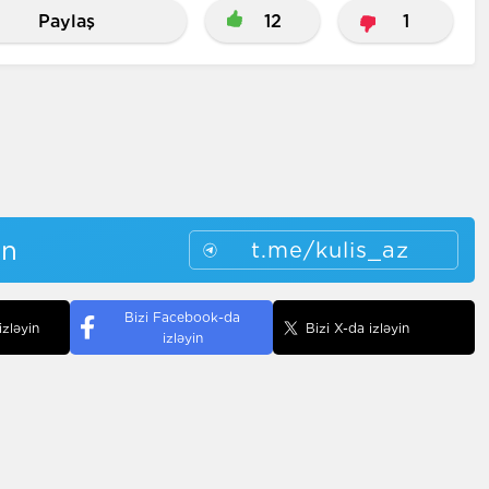
Paylaş
12
1
in
t.me/kulis_az
Bizi Facebook-da
izləyin
Bizi X-da izləyin
izləyin