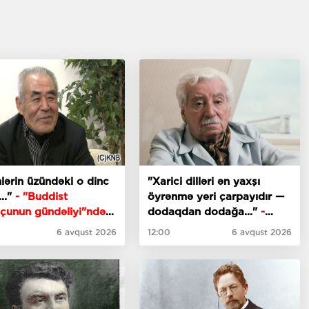
lərin üzündəki o dinc
"Xarici dilləri ən yaxşı
..."
- "Buddist
öyrənmə yeri çarpayıdır —
tçunun gündəliyi"ndən
dodaqdan dodağa..."
-
issə
Jorje Amadudan sitatlar
6 avqust 2026
12:00
6 avqust 2026