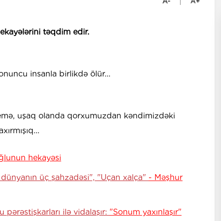
hekayələrini təqdim edir.
uncu insanla birlikdə ölür...
demə, uşaq olanda qorxumuzdan kəndimizdəki
xırmışıq...
oğlunun hekayəsi
tı dünyanın üç şahzadəsi", "Uçan xalça"
- Məşhur
u pərəstişkarları ilə vidalaşır:
"Sonum yaxınlaşır"