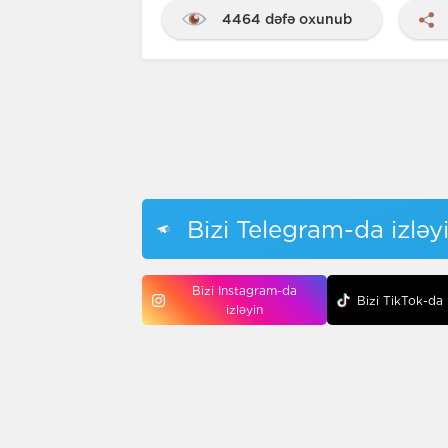
4464 dəfə oxunub
Bizi Telegram-da izləy
Bizi Instagram-da
Bizi TikTok-da 
izləyin