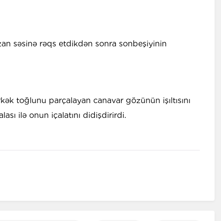
an səsinə rəqs etdikdən sonra sonbeşiyinin
ək toğlunu parçalayan canavar gözünün işıltısını
 ilə onun içalatını didişdirirdi.