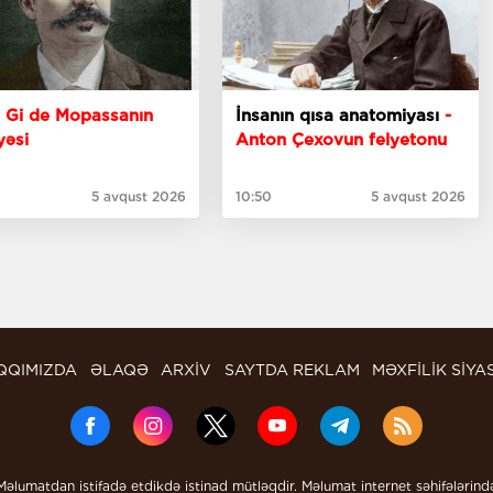
– Gi de Mopassanın
İnsanın qısa anatomiyası
-
yəsi
Anton Çexovun felyetonu
5 avqust 2026
10:50
5 avqust 2026
QQIMIZDA
ƏLAQƏ
ARXİV
SAYTDA REKLAM
MƏXFİLİK SİYA
Məlumatdan istifadə etdikdə istinad mütləqdir. Məlumat internet səhifələrind