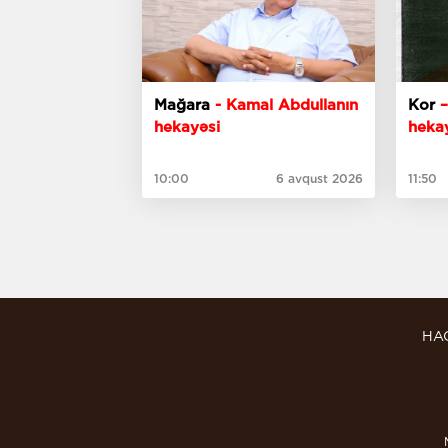
Mağara
- Kamal Abdullanın
Kor
hekayəsi
heka
10:00
6 avqust 2026
11:50
HA