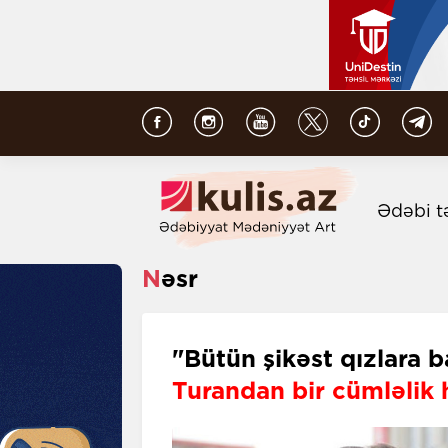
Ədəbi t
Nəsr
"Bütün şikəst qızlara b
Turandan bir cümləlik 