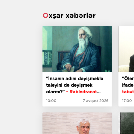
Oxşar xəbərlər
"İnsanın adını dəyişməklə
"Ölən
taleyini də dəyişmək
ifadə
olarmı?"
- Rabindranat
tabu
Taqorun "Fəlakət"
bir h
10:00
7 avqust 2026
17:00
romanından fəsillər