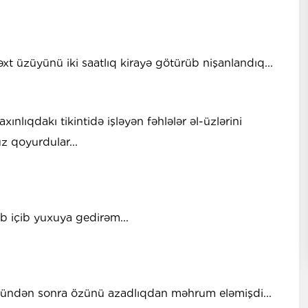
t üzüyünü iki saatlıq kirayə götürüb nişanlandıq...
ınlıqdakı tikintidə işləyən fəhlələr əl-üzlərini
 qoyurdular...
ab içib yuxuya gedirəm...
mündən sonra özünü azadlıqdan məhrum eləmişdi...