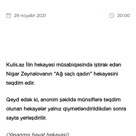
29 noyabr 2021
20:00
Kulis.az İlin hekayəsi müsabiqəsində iştirak edən
Nigar Zeynalovanın “Ağ saçlı qadın” hekayəsini
təqdim edir.
Qeyd edək ki, anonim şəkildə münsiflərə təqdim
olunan hekayələr yalnız qiymətləndirildikdən sonra
sayta yerləşdirilir.
(Yaşanmış həyat hekayəsi)