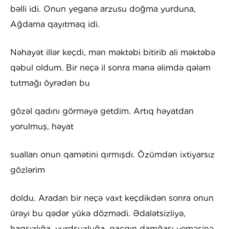
bəlli idi. Onun yeganə arzusu doğma yurduna,
Ağdama qayıtmaq idi.
Nəhayət illər keçdi, mən məktəbi bitirib ali məktəbə
qəbul oldum. Bir neçə il sonra mənə əlimdə qələm
tutmağı öyrədən bu
gözəl qadını görməyə getdim. Artıq həyatdan
yorulmuş, həyat
sualları onun qamətini qırmışdı. Özümdən ixtiyarsız
gözlərim
doldu. Aradan bir neçə vaxt keçdikdən sonra onun
ürəyi bu qədər yükə dözmədi. Ədalətsizliyə,
haqsızlığa, yurdsuzluğa, qaçqın damğası yeməsinə