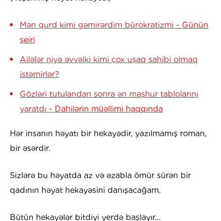
Mən qurd kimi gəmirərdim bürokratizmi
- Günün
şeiri
Ailələr niyə əvvəlki kimi çox uşaq sahibi olmaq
istəmirlər?
Gözləri tutulandan sonra ən məşhur tablolarını
yaratdı
- Dahilərin müəllimi haqqında
Hər insanın həyatı bir hekayədir, yazılmamış roman,
bir əsərdir.
Sizlərə bu həyatda az və əzabla ömür sürən bir
qadının həyat hekayəsini danışacağam.
Bütün hekayələr bitdiyi yerdə başlayır...