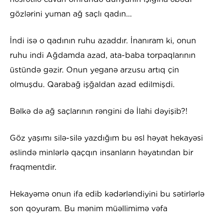
gözlərini yuman ağ saçlı qadın...
İndi isə o qadının ruhu azaddır. İnanıram ki, onun
ruhu indi Ağdamda azad, ata-baba torpaqlarının
üstündə gəzir. Onun yeganə arzusu artıq çin
olmuşdu. Qarabağ işğaldan azad edilmişdi.
Bəlkə də ağ saçlarının rəngini də İlahi dəyişib?!
Göz yaşımı silə-silə yazdığım bu əsl həyat hekayəsi
əslində minlərlə qaçqın insanların həyatından bir
fraqmentdir.
Hekayəmə onun ifa edib kədərləndiyini bu sətirlərlə
son qoyuram. Bu mənim müəllimimə vəfa