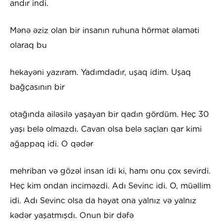
andır indi.
Mənə əziz olan bir insanın ruhuna hörmət əlaməti
olaraq bu
hekayəni yazıram. Yadımdadır, uşaq idim. Uşaq
bağçasının bir
otağında ailəsilə yaşayan bir qadın gördüm. Heç 30
yaşı belə olmazdı. Cavan olsa belə saçları qar kimi
ağappaq idi. O qədər
mehriban və gözəl insan idi ki, hamı onu çox sevirdi.
Heç kim ondan inciməzdi. Adı Sevinc idi. O, müəllim
idi. Adı Sevinc olsa da həyat ona yalnız və yalnız
kədər yaşatmışdı. Onun bir dəfə