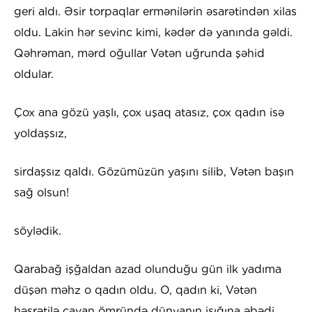
geri aldı. Əsir torpaqlar ermənilərin əsarətindən xilas
oldu. Lakin hər sevinc kimi, kədər də yanında gəldi.
Qəhrəman, mərd oğullar Vətən uğrunda şəhid
oldular.
Çox ana gözü yaşlı, çox uşaq atasız, çox qadın isə
yoldaşsız,
sirdaşsız qaldı. Gözümüzün yaşını silib, Vətən başın
sağ olsun!
söylədik.
Qarabağ işğaldan azad olunduğu gün ilk yadıma
düşən məhz o qadın oldu. O, qadın ki, Vətən
həsrətilə cavan ömründə dünyanın işığına əbədi