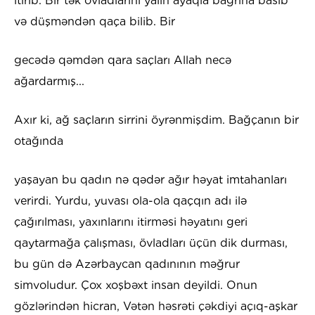
itirib. Bir tək övladlarını yalın ayaqla bağrına basıb
və düşməndən qaça bilib. Bir
gecədə qəmdən qara saçları Allah necə
ağardarmış...
Axır ki, ağ saçların sirrini öyrənmişdim. Bağçanın bir
otağında
yaşayan bu qadın nə qədər ağır həyat imtahanları
verirdi. Yurdu, yuvası ola-ola qaçqın adı ilə
çağırılması, yaxınlarını itirməsi həyatını geri
qaytarmağa çalışması, övladları üçün dik durması,
bu gün də Azərbaycan qadınının məğrur
simvoludur. Çox xoşbəxt insan deyildi. Onun
gözlərindən hicran, Vətən həsrəti çəkdiyi açıq-aşkar