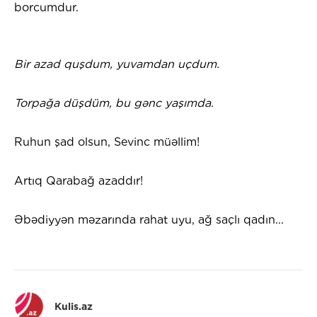
borcumdur.
Bir azad quşdum, yuvamdan uçdum.
Torpağa düşdüm, bu gənc yaşımda.
Ruhun şad olsun, Sevinc müəllim!
Artıq Qarabağ azaddır!
Əbədiyyən məzarında rahat uyu, ağ saçlı qadın...
Kulis.az