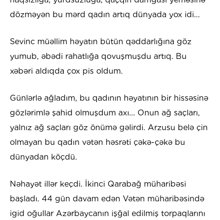
dözməyən bu mərd qadın artıq dünyada yox idi...
Sevinc müəllim həyatın bütün qəddarlığına göz
yumub, əbədi rahatlığa qovuşmuşdu artıq. Bu
xəbəri aldıqda çox pis oldum.
Günlərlə ağladım, bu qadının həyatının bir hissəsinə
gözlərimlə şahid olmuşdum axı... Onun ağ saçları,
yalnız ağ saçları göz önümə gəlirdi. Arzusu belə çin
olmayan bu qadın vətən həsrəti çəkə-çəkə bu
dünyadan köçdü.
Nəhayət illər keçdi. İkinci Qarabağ müharibəsi
başladı. 44 gün davam edən Vətən müharibəsində
igid oğullar Azərbaycanın işğal edilmiş torpaqlarını