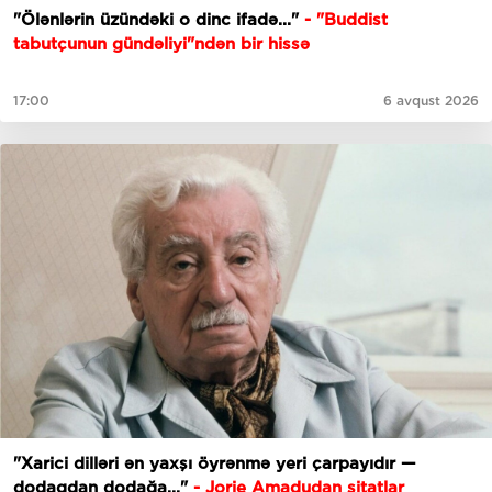
"Ölənlərin üzündəki o dinc ifadə..."
- "Buddist
tabutçunun gündəliyi"ndən bir hissə
17:00
6 avqust 2026
"Xarici dilləri ən yaxşı öyrənmə yeri çarpayıdır —
dodaqdan dodağa..."
- Jorje Amadudan sitatlar