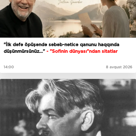
"İlk dəfə öpüşəndə səbəb-nəticə qanunu haqqında
düşünmürsünüz..."
- "Sofinin dünyası"ndan sitatlar
14:00
8 avqust 2026