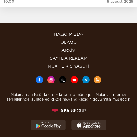
10:00
6 avqust 2026
HAQQIMIZDA
ƏLAQƏ
ARXİV
SAYTDA REKLAM
MƏXFİLİK SİYASƏTİ
Məlumatdan istifadə etdikdə istinad mütləqdir. Məlumat internet
səhifələrində istifadə edildikdə müvafiq keçidin qoyulması mütləqdir.