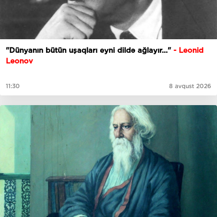
​​​​​​​"Dünyanın bütün uşaqları eyni dildə ağlayır..."
- Leonid
Leonov
11:30
8 avqust 2026