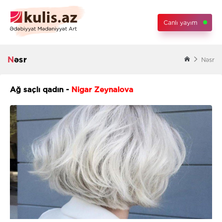
Canlı yayım
Nəsr
Nəsr
Ağ saçlı qadın -
Nigar Zeynalova