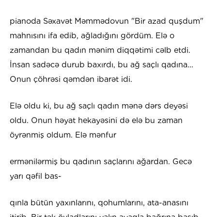
pianoda Səxavət Məmmədovun "Bir azad quşdum"
mahnısını ifa edib, ağladığını gördüm. Elə o
zamandan bu qadın mənim diqqətimi cəlb etdi.
İnsan sadəcə durub baxırdı, bu ağ saçlı qadına...
Onun çöhrəsi qəmdən ibarət idi.
Elə oldu ki, bu ağ saçlı qadın mənə dərs deyəsi
oldu. Onun həyat hekayəsini də elə bu zaman
öyrənmiş oldum. Elə mənfur
ermənilərmiş bu qadının saçlarını ağardan. Gecə
yarı qəfil bas-
qınla bütün yaxınlarını, qohumlarını, ata-anasını