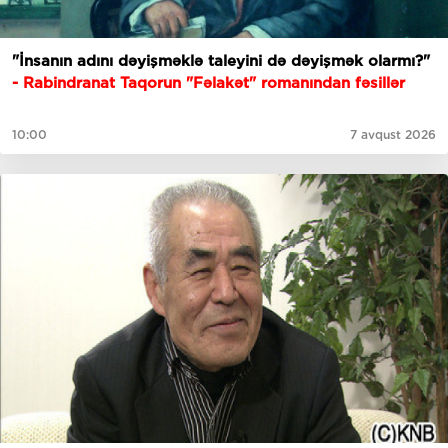
"İnsanın adını dəyişməklə taleyini də dəyişmək olarmı?"
- Rabindranat Taqorun "Fəlakət" romanından fəsillər
10:00
7 avqust 2026