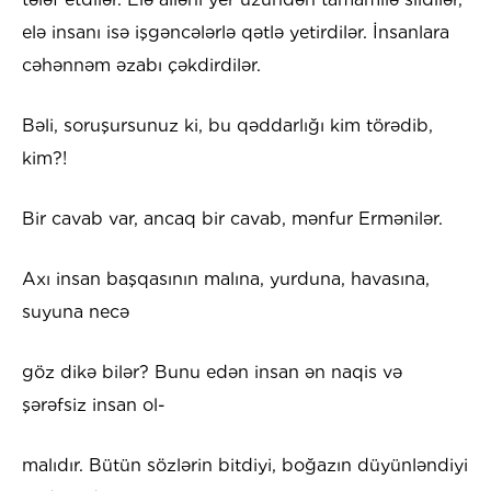
elə insanı isə işgəncələrlə qətlə yetirdilər. İnsanlara
cəhənnəm əzabı çəkdirdilər.
Bəli, soruşursunuz ki, bu qəddarlığı kim törədib,
kim?!
Bir cavab var, ancaq bir cavab, mənfur Ermənilər.
Axı insan başqasının malına, yurduna, havasına,
suyuna necə
göz dikə bilər? Bunu edən insan ən naqis və
şərəfsiz insan ol-
malıdır. Bütün sözlərin bitdiyi, boğazın düyünləndiyi