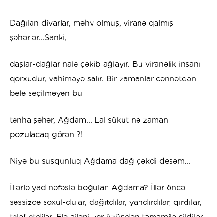
Dağılan divarlar, məhv olmuş, viranə qalmış
şəhərlər...Sanki,
daşlar-dağlar nalə çəkib ağlayır. Bu viranəlik insanı
qorxudur, vahiməyə salır. Bir zamanlar cənnətdən
belə seçilməyən bu
tənha şəhər, Ağdam... Lal sükut nə zaman
pozulacaq görən ?!
Niyə bu susqunluq Ağdama dağ çəkdi desəm...
İllərlə yad nəfəslə boğulan Ağdama? İllər öncə
səssizcə soxul-dular, dağıtdılar, yandırdılar, qırdılar,
tələf etdilər. Elə ailəni yer üzündən tamamilə sildilər,