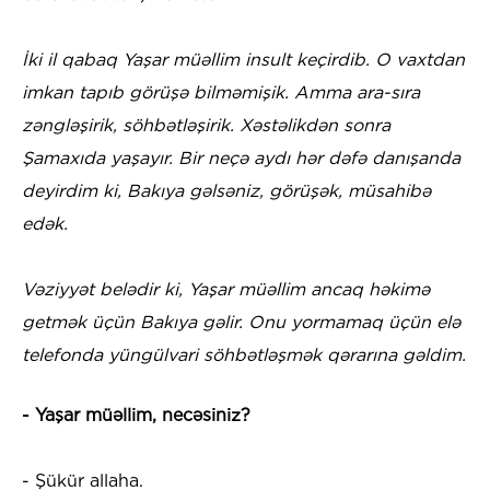
İki il qabaq Yaşar müəllim insult keçirdib. O vaxtdan
imkan tapıb görüşə bilməmişik. Amma ara-sıra
zəngləşirik, söhbətləşirik. Xəstəlikdən sonra
Şamaxıda yaşayır. Bir neçə aydı hər dəfə danışanda
deyirdim ki, Bakıya gəlsəniz, görüşək, müsahibə
edək.
Vəziyyət belədir ki, Yaşar müəllim ancaq həkimə
getmək üçün Bakıya gəlir. Onu yormamaq üçün elə
telefonda yüngülvari söhbətləşmək qərarına gəldim.
- Yaşar müəllim, necəsiniz?
- Şükür allaha.