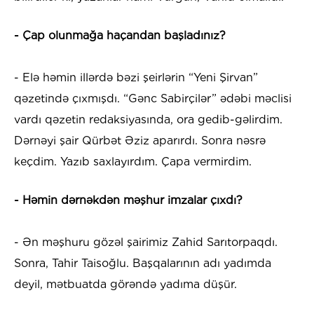
- Çap olunmağa haçandan başladınız?
- Elə həmin illərdə bəzi şeirlərin “Yeni Şirvan”
qəzetində çıxmışdı. “Gənc Sabirçilər” ədəbi məclisi
vardı qəzetin redaksiyasında, ora gedib-gəlirdim.
Dərnəyi şair Qürbət Əziz aparırdı. Sonra nəsrə
keçdim. Yazıb saxlayırdım. Çapa vermirdim.
- Həmin dərnəkdən məşhur imzalar çıxdı?
- Ən məşhuru gözəl şairimiz Zahid Sarıtorpaqdı.
Sonra, Tahir Taisoğlu. Başqalarının adı yadımda
deyil, mətbuatda görəndə yadıma düşür.