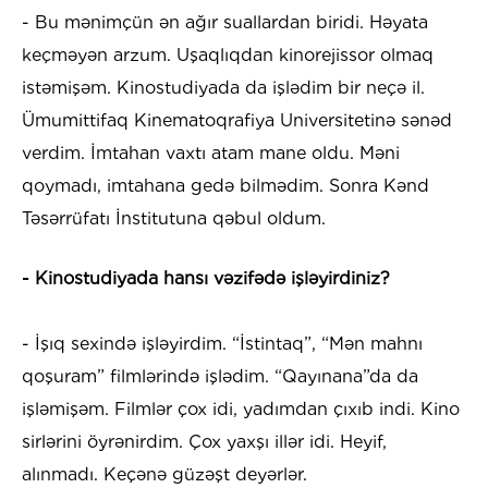
- Bu mənimçün ən ağır suallardan biridi. Həyata
keçməyən arzum. Uşaqlıqdan kinorejissor olmaq
istəmişəm. Kinostudiyada da işlədim bir neçə il.
Ümumittifaq Kinematoqrafiya Universitetinə sənəd
verdim. İmtahan vaxtı atam mane oldu. Məni
qoymadı, imtahana gedə bilmədim. Sonra Kənd
Təsərrüfatı İnstitutuna qəbul oldum.
- Kinostudiyada hansı vəzifədə işləyirdiniz?
- İşıq sexində işləyirdim. “İstintaq”, “Mən mahnı
qoşuram” filmlərində işlədim. “Qayınana”da da
işləmişəm. Filmlər çox idi, yadımdan çıxıb indi. Kino
sirlərini öyrənirdim. Çox yaxşı illər idi. Heyif,
alınmadı. Keçənə güzəşt deyərlər.