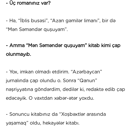
- Üç romanınız var?
- Hə, “İblis busəsi”, “Azan gəmilər limanı”, bir də
“Mən Səməndər quşuyam”.
- Amma “Mən Səməndər quşuyam” kitab kimi çap
olunmayıb.
- Yox, imkan olmadı etdirim. “Azərbaycan”
jurnalında çap olundu o. Sonra “Qanun”
nəşriyyatına göndərdim, dedilər ki, redaktə edib çap
edəcəyik. O vaxtdan xəbər-ətər yoxdu.
- Sonuncu kitabınız da “Xoşbəxtlər arasında
yaşamaq” oldu, hekayələr kitabı.