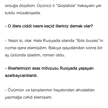
onluğa düşdüm. Üçüncü il “Qoşlalülə” hekayəm yer
tutdu müsabiqədə.
- O illərə ciddi nəsrə keçid illəriniz demək olar?
- Yəqin ki, olar. Hələ Rusiyada olanda “İblis busəsi”ni
cızma-qara eləmişdim. Bakıya qayıdandan sonra bir
ay üstündə işlədim, roman oldu.
- Əsərlərinizin əsas mövzusu Rusiyada yaşayan
azərbaycanlılardı
.
- Özümün və tanışlarımın həyatından əhvalatları
yazmağa cəhd eləmişəm.