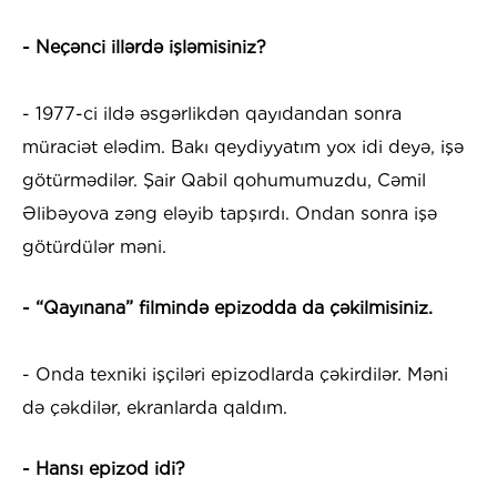
- Neçənci illərdə işləmisiniz?
- 1977-ci ildə əsgərlikdən qayıdandan sonra
müraciət elədim. Bakı qeydiyyatım yox idi deyə, işə
götürmədilər. Şair Qabil qohumumuzdu, Cəmil
Əlibəyova zəng eləyib tapşırdı. Ondan sonra işə
götürdülər məni.
- “Qayınana” filmində epizodda da çəkilmisiniz.
- Onda texniki işçiləri epizodlarda çəkirdilər. Məni
də çəkdilər, ekranlarda qaldım.
- Hansı epizod idi?