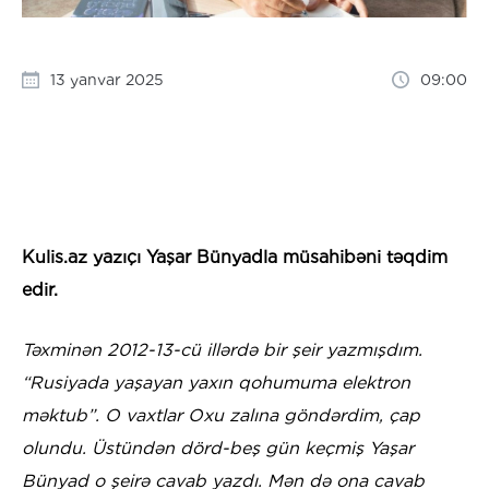
13 yanvar 2025
09:00
Kulis.az yazıçı Yaşar Bünyadla müsahibəni təqdim
edir.
Təxminən 2012-13-cü illərdə bir şeir yazmışdım.
“Rusiyada yaşayan yaxın qohumuma elektron
məktub”. O vaxtlar Oxu zalına göndərdim, çap
olundu. Üstündən dörd-beş gün keçmiş Yaşar
Bünyad o şeirə cavab yazdı. Mən də ona cavab