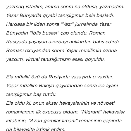
yazmaq istədim, amma sonra nə oldusa, yazmadım.
Yaşar Bünyadla qiyabi tanışlığımız belə başladı.
Hardasa bir ildən sonra “Yazı” jurnalında Yaşar
Bünyadın “İblis busəsi” çap olundu. Roman
Rusiyada yaşayan azərbaycanlılardan bəhs edirdi.
Romanı oxuyandan sonra Yaşar müəllimin özünə
yazdım, virtual tanışlığımızın əsası qoyuldu.
Elə müəllif özü də Rusiyada yaşayırdı o vaxtlar.
Yaşar müəllim Bakıya qayıdandan sonra isə əyani
tanışlığımız baş tutdu.
Elə oldu ki, onun əksər hekayələrinin və növbəti
romanlarının ilk oxucusu oldum. “Miqrant” hekayələr
kitabının, “Azan gəmilər limanı” romanının çapında
da bilavasitə iştirak etdim.