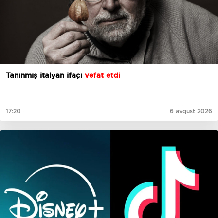
Tanınmış italyan ifaçı
vəfat etdi
17:20
6 avqust 2026