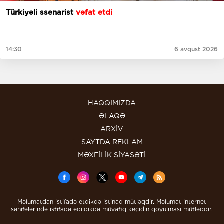
Türkiyəli ssenarist
vəfat etdi
14:30
6 avqust 2026
HAQQIMIZDA
ƏLAQƏ
ARXİV
SAYTDA REKLAM
MƏXFİLİK SİYASƏTİ
Məlumatdan istifadə etdikdə istinad mütləqdir. Məlumat internet
səhifələrində istifadə edildikdə müvafiq keçidin qoyulması mütləqdir.