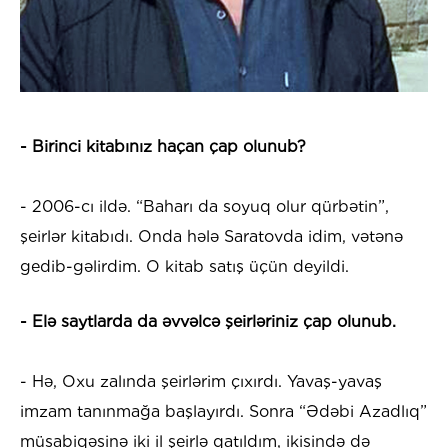
- Birinci kitabınız haçan çap olunub?
- 2006-cı ildə. “Baharı da soyuq olur qürbətin”,
şeirlər kitabıdı. Onda hələ Saratovda idim, vətənə
gedib-gəlirdim. O kitab satış üçün deyildi.
- Elə saytlarda da əvvəlcə şeirləriniz çap olunub.
- Hə, Oxu zalında şeirlərim çıxırdı. Yavaş-yavaş
imzam tanınmağa başlayırdı. Sonra “Ədəbi Azadlıq”
müsabiqəsinə iki il şeirlə qatıldım, ikisində də