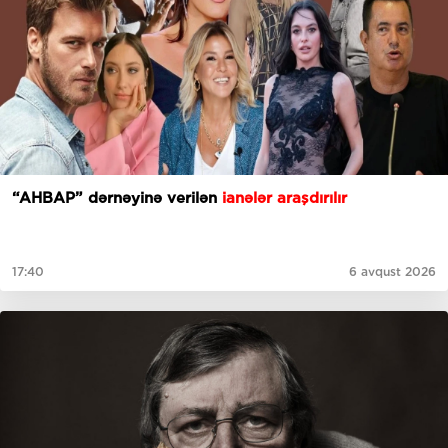
“AHBAP” dərnəyinə verilən
ianələr araşdırılır
17:40
6 avqust 2026