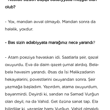
olub?
- Yox, məndən əvvəl olmayıb. Məndən sonra da
hələlik, yoxdur.
- Bəs sizin ədəbiyyata marağınız necə yarandı
?
- Atam poeziya həvəskarı idi. Saatlarla şeir, qəzəl
oxuyurdu. Evə də daim qəzet-jurnal alırdıq. Belə-
belə həvəsim yarandı. Əsas da İsi Məlikzadənin
hekayələrini, povestlərini oxuyandan sonra. Şeir
yazmağa başladım. Yazırdım, atama oxuyurdum,
bəyənmirdi. Deyirdi ki, səndən nə Səməd Vurğun
olan deyil, nə də Vahid. Get özünə sənət tap. Elə
bilirdilər ki, yazanlar hamı Vurğun, Vahid olmalıdı.