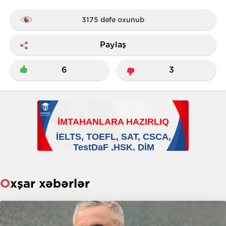
3175 dəfə oxunub
Paylaş
6
3
Oxşar xəbərlər