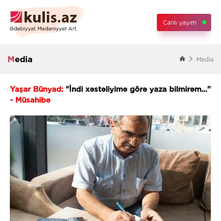
Canlı yayım
Media
Media
Yaşar Bünyad:
"İndi xəstəliyimə görə yaza bilmirəm..."
- Müsahibə