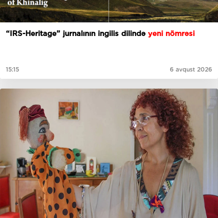
“IRS-Heritage” jurnalının ingilis dilində
yeni nömrəsi
15:15
6 avqust 2026