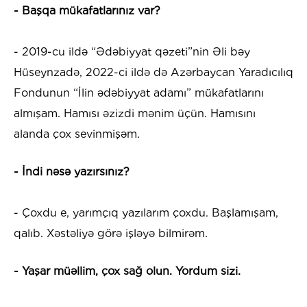
- Başqa mükafatlarınız var?
- 2019-cu ildə “Ədəbiyyat qəzeti”nin Əli bəy
Hüseynzadə, 2022-ci ildə də Azərbaycan Yaradıcılıq
Fondunun “İlin ədəbiyyat adamı” mükafatlarını
almışam. Hamısı əzizdi mənim üçün. Hamısını
alanda çox sevinmişəm.
- İndi nəsə yazırsınız?
- Çoxdu e, yarımçıq yazılarım çoxdu. Başlamışam,
qalıb. Xəstəliyə görə işləyə bilmirəm.
- Yaşar müəllim, çox sağ olun. Yordum sizi.