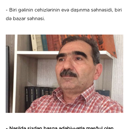
- Biri gəlinin cehizlərinin evə daşınma səhnəsidi, biri
də bazar səhnəsi.
- Nəsildə sizdən başqa ədəbiyyatla məşğul olan