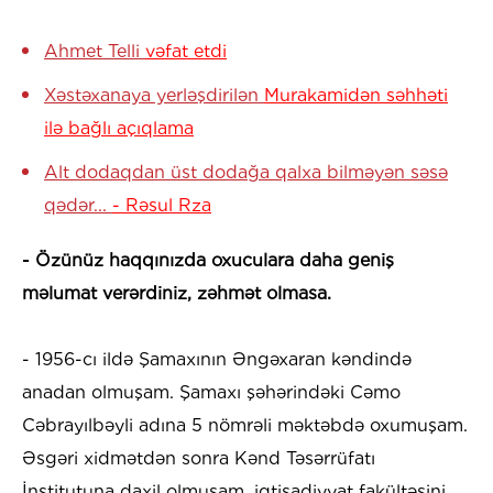
Ahmet Telli
vəfat etdi
Xəstəxanaya yerləşdirilən
Murakamidən səhhəti
ilə bağlı açıqlama
Alt dodaqdan üst dodağa qalxa bilməyən səsə
qədər...
- Rəsul Rza
- Özünüz haqqınızda oxuculara daha geniş
məlumat verərdiniz, zəhmət olmasa.
- 1956-cı ildə Şamaxının Əngəxaran kəndində
anadan olmuşam. Şamaxı şəhərindəki Cəmo
Cəbrayılbəyli adına 5 nömrəli məktəbdə oxumuşam.
Əsgəri xidmətdən sonra Kənd Təsərrüfatı
İnstitutuna daxil olmuşam, iqtisadiyyat fakültəsini