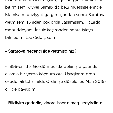
bitirmişəm. Əvvəl Şamaxıda bəzi müəssisələrində
işləmişəm. Vəziyyət gərginləşəndən sonra Saratova
getmişəm. 15 ildən çox orda yaşamışam. Hazırda
təqaüddəyəm. İnsult keçirəndən sonra işləyə
bilmədim, təqaüdə çıxdım.
- Saratova neçənci ildə getmişdiniz?
- 1996-cı ildə. Gördüm burda dolanışıq çətindi,
ailəmlə bir yerdə köçdüm ora. Uşaqlarım orda
oxudu, ali təhsil aldı. Orda işə düzəldilər. Mən 2015-
ci ildə qayıtdım.
- Bildiyim qədərilə, kinorejissor olmaq istəyirdiniz.