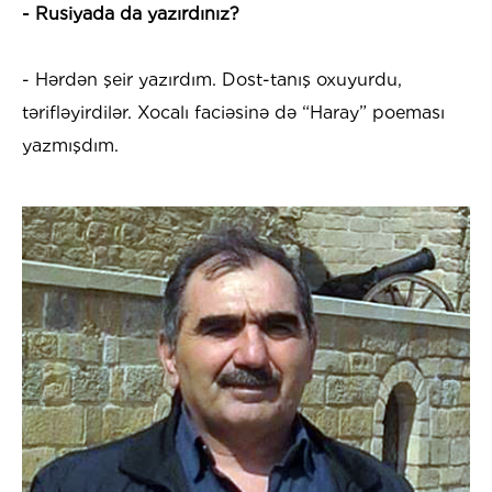
- Rusiyada da yazırdınız?
- Hərdən şeir yazırdım. Dost-tanış oxuyurdu,
tərifləyirdilər. Xocalı faciəsinə də “Haray” poeması
yazmışdım.