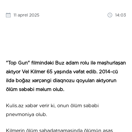
11 aprel 2025
14:03
"Top Gun" filmindəki Buz adam rolu ilə məşhurlaşan
aktyor Vel Kilmer 65 yaşında vəfat edib. 2014-cü
ildə boğaz xərçəngi diaqnozu qoyulan aktyorun
ölüm səbəbi məlum olub.
Kulis.az xəbər verir ki, onun ölüm səbəbi
pnevmoniya olub.
Kilmerin ölüm şəhadətnaməsində ölümün əsas