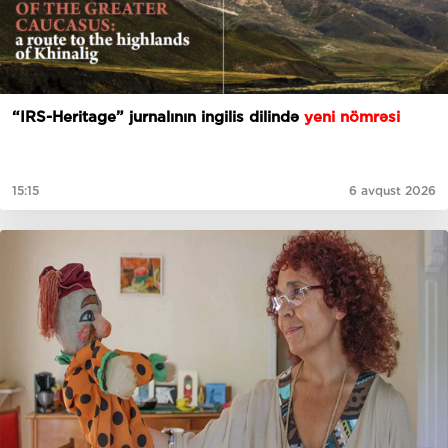
“IRS-Heritage” jurnalının ingilis dilində
yeni nömrəsi
15:15
6 avqust 2026