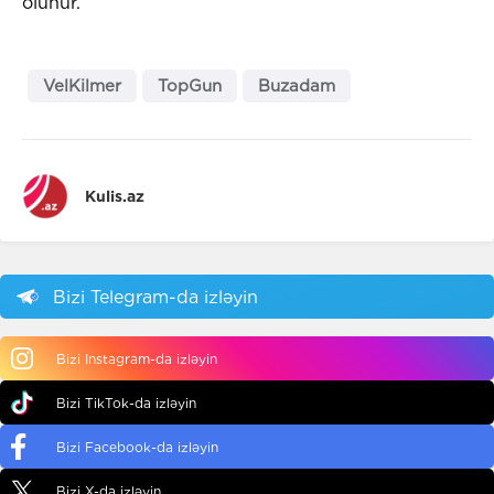
olunur.
VelKilmer
TopGun
Buzadam
Kulis.az
Bizi Telegram-da izləyin
Bizi Instagram-da izləyin
Bizi TikTok-da izləyin
Bizi Facebook-da izləyin
Bizi X-da izləyin