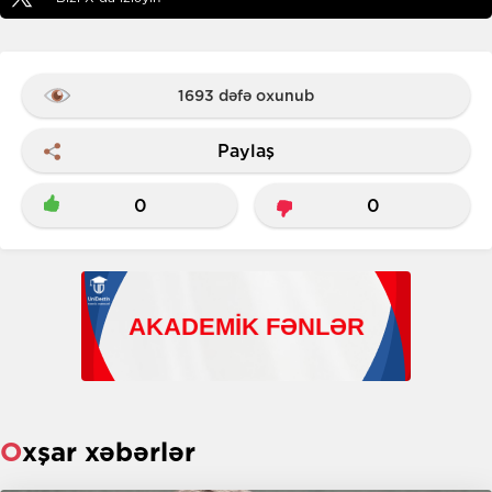
1693 dəfə oxunub
Paylaş
0
0
Oxşar xəbərlər