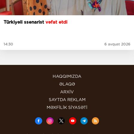
Türkiyəli ssenarist
vəfat etdi
14:30
6 avqust 2026
HAQQIMIZDA
ƏLAQƏ
ARXİV
SAYTDA REKLAM
MƏXFİLİK SİYASƏTİ