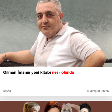
Qılman İmanın yeni kitabı
nəşr olundu
18:20
6 avqust 2026