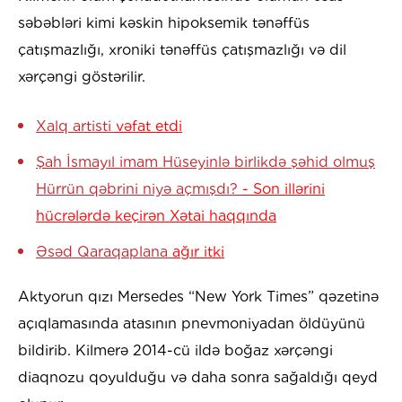
səbəbləri kimi kəskin hipoksemik tənəffüs
çatışmazlığı, xroniki tənəffüs çatışmazlığı və dil
xərçəngi göstərilir.
Xalq artisti
vəfat etdi
Şah İsmayıl imam Hüseyinlə birlikdə şəhid olmuş
Hürrün qəbrini niyə açmışdı?
- Son illərini
hücrələrdə keçirən Xətai haqqında
Əsəd Qaraqaplana
ağır itki
Aktyorun qızı Mersedes “New York Times” qəzetinə
açıqlamasında atasının pnevmoniyadan öldüyünü
bildirib. Kilmerə 2014-cü ildə boğaz xərçəngi
diaqnozu qoyulduğu və daha sonra sağaldığı qeyd