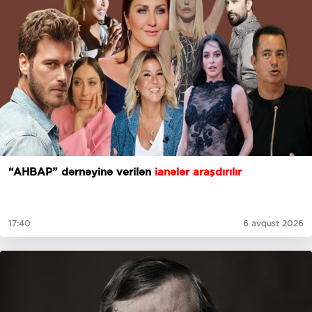
“AHBAP” dərnəyinə verilən
ianələr araşdırılır
17:40
6 avqust 2026