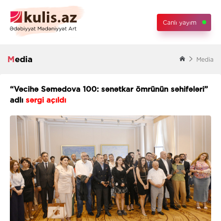
Canlı yayım
Media
Media
“Vəcihə Səmədova 100: sənətkar ömrünün səhifələri”
adlı
sərgi açıldı