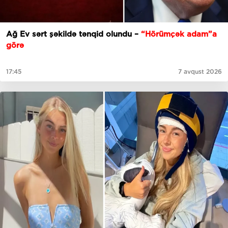
Ağ Ev sərt şəkildə tənqid olundu –
“Hörümçək adam”a
görə
17:45
7 avqust 2026