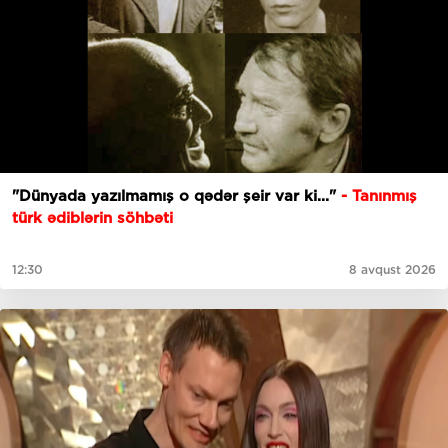
"Dünyada yazılmamış o qədər şeir var ki..."
- Tanınmış
türk ədiblərin söhbəti
12:30
8 avqust 2026