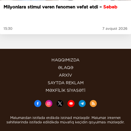
Milyonlara stimul verən fenomen vəfat etdi –
Səbəb
15:30
7 avqust 2026
HAQQIMIZDA
ƏLAQƏ
ARXİV
SAYTDA REKLAM
MƏXFİLİK SİYASƏTİ
Məlumatdan istifadə etdikdə istinad mütləqdir. Məlumat internet
səhifələrində istifadə edildikdə müvafiq keçidin qoyulması mütləqdir.