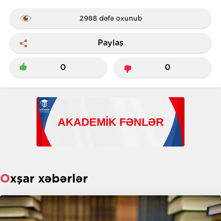
2988 dəfə oxunub
Paylaş
0
0
Oxşar xəbərlər