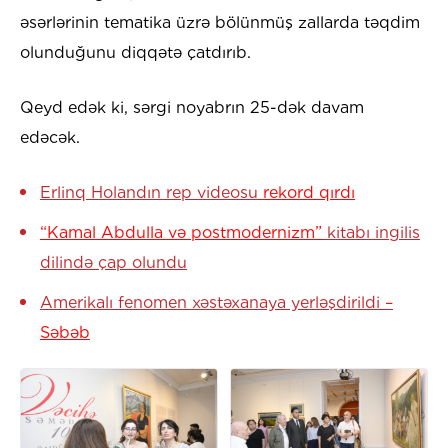
əsərlərinin tematika üzrə bölünmüş zallarda təqdim
olunduğunu diqqətə çatdırıb.
Qeyd edək ki, sərgi noyabrın 25-dək davam
edəcək.
Erlinq Holandın rep videosu
rekord qırdı
“Kamal Abdulla və postmodernizm”
kitabı ingilis
dilində çap olundu
Amerikalı fenomen xəstəxanaya yerləşdirildi –
Səbəb