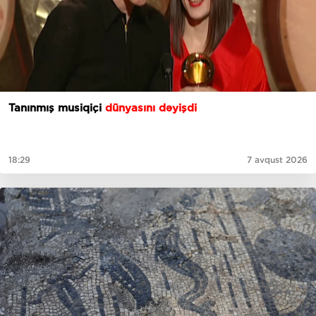
Tanınmış musiqiçi
dünyasını dəyişdi
18:29
7 avqust 2026