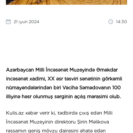
21 iyun 2024
14:30
Azərbaycan Milli İncəsənət Muzeyində Əməkdar
incəsənət xadimi, XX əsr təsviri sənətinin görkəmli
nümayəndələrindən biri Vəcihə Səmədovanın 100
illiyinə həsr olunmuş sərginin açılış mərasimi olub.
Kulis.az xəbər verir ki, tədbirdə çıxış edən Milli
İncəsənət Muzeyinin direktoru Şirin Məlikova
rəssamın geniş mövzu dairəsini əhatə edən