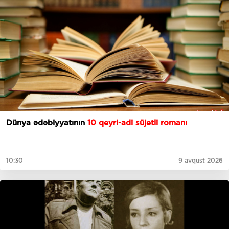
Dünya ədəbiyyatının
10 qeyri-adi süjetli romanı
10:30
9 avqust 2026