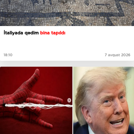
İtaliyada qədim
bina tapıldı
18:10
7 avqust 2026