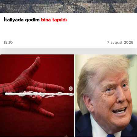
İtaliyada qədim
bina tapıldı
18:10
7 avqust 2026