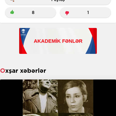
8
1
Oxşar xəbərlər