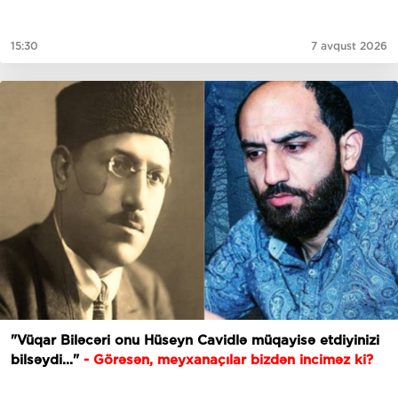
15:30
7 avqust 2026
"Vüqar Biləcəri onu Hüseyn Cavidlə müqayisə etdiyinizi
bilsəydi..."
- Görəsən, meyxanaçılar bizdən inciməz ki?