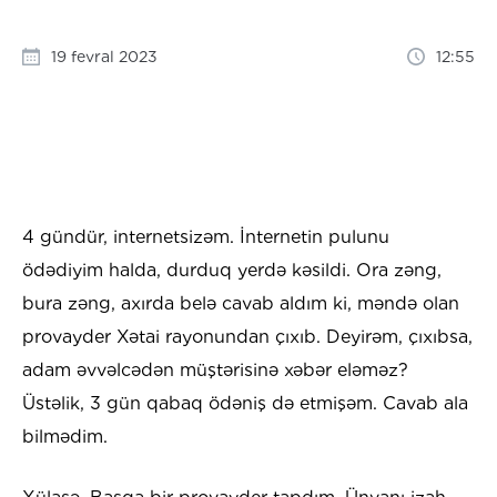
19 fevral 2023
12:55
4 gündür, internetsizəm. İnternetin pulunu
ödədiyim halda, durduq yerdə kəsildi. Ora zəng,
bura zəng, axırda belə cavab aldım ki, məndə olan
provayder Xətai rayonundan çıxıb. Deyirəm, çıxıbsa,
adam əvvəlcədən müştərisinə xəbər eləməz?
Üstəlik, 3 gün qabaq ödəniş də etmişəm. Cavab ala
bilmədim.