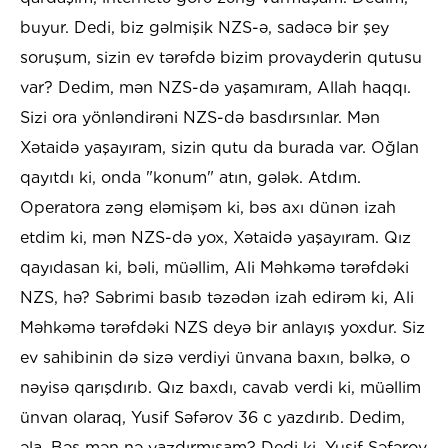
buyur. Dedi, biz gəlmişik NZS-ə, sadəcə bir şey
soruşum, sizin ev tərəfdə bizim provayderin qutusu
var? Dedim, mən NZS-də yaşamıram, Allah haqqı.
Sizi ora yönləndirəni NZS-də basdırsınlar. Mən
Xətaidə yaşayıram, sizin qutu da burada var. Oğlan
qayıtdı ki, onda "konum" atın, gələk. Atdım.
Operatora zəng eləmişəm ki, bəs axı dünən izah
etdim ki, mən NZS-də yox, Xətaidə yaşayıram. Qız
qayıdasan ki, bəli, müəllim, Ali Məhkəmə tərəfdəki
NZS, hə? Səbrimi basıb təzədən izah edirəm ki, Ali
Məhkəmə tərəfdəki NZS deyə bir anlayış yoxdur. Siz
ev sahibinin də sizə verdiyi ünvana baxın, bəlkə, o
nəyisə qarışdırıb. Qız baxdı, cavab verdi ki, müəllim
ünvan olaraq, Yusif Səfərov 36 c yazdırıb. Dedim,
əla. Bəs mən nə yazdırmışam? Dedi ki, Yusif Səfərov