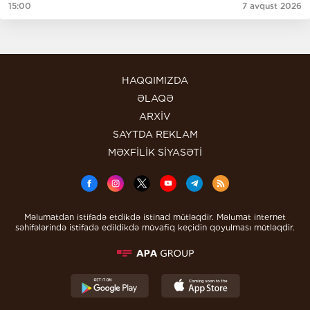
15:00
7 avqust 2026
HAQQIMIZDA
ƏLAQƏ
ARXİV
SAYTDA REKLAM
MƏXFİLİK SİYASƏTİ
Məlumatdan istifadə etdikdə istinad mütləqdir. Məlumat internet
səhifələrində istifadə edildikdə müvafiq keçidin qoyulması mütləqdir.