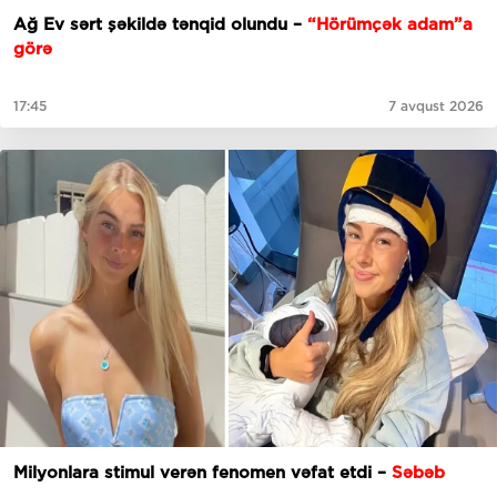
Ağ Ev sərt şəkildə tənqid olundu –
“Hörümçək adam”a
görə
17:45
7 avqust 2026
Milyonlara stimul verən fenomen vəfat etdi –
Səbəb