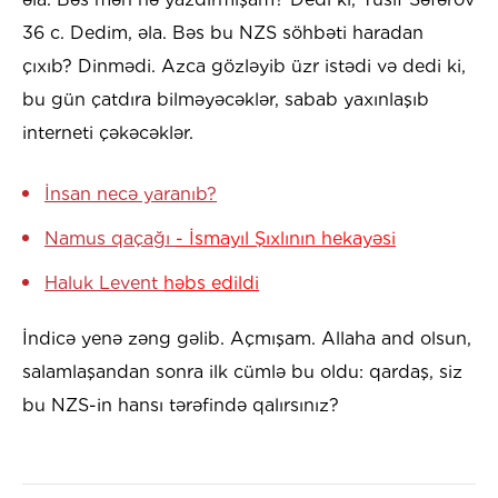
36 c. Dedim, əla. Bəs bu NZS söhbəti haradan
çıxıb? Dinmədi. Azca gözləyib üzr istədi və dedi ki,
bu gün çatdıra bilməyəcəklər, sabab yaxınlaşıb
interneti çəkəcəklər.
İnsan necə yaranıb?
Namus qaçağı
- İsmayıl Şıxlının hekayəsi
Haluk Levent
həbs edildi
İndicə yenə zəng gəlib. Açmışam. Allaha and olsun,
salamlaşandan sonra ilk cümlə bu oldu: qardaş, siz
bu NZS-in hansı tərəfində qalırsınız?