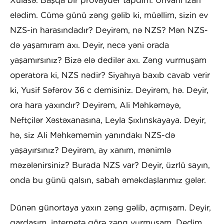
Xülasə. Başqa bir provayder tapdım. Ünvanı izah
elədim. Cümə günü zəng gəlib ki, müəllim, sizin ev
NZS-in harasındadır? Deyirəm, nə NZS? Mən NZS-
də yaşamıram axı. Deyir, necə yəni orada
yaşamırsınız? Bizə elə dedilər axı. Zəng vurmuşam
operatora ki, NZS nədir? Siyahıya baxıb cavab verir
ki, Yusif Səfərov 36 c demisiniz. Deyirəm, hə. Deyir,
ora hara yaxındır? Deyirəm, Ali Məhkəməyə,
Neftçilər Xəstəxanasına, Leyla Şıxlınskayaya. Deyir,
hə, siz Ali Məhkəməmin yanındakı NZS-də
yaşayırsınız? Deyirəm, ay xanım, mənimlə
məzələnirsiniz? Burada NZS var? Deyir, üzrlü sayın,
onda bu günü qalsın, sabah əməkdaşlarımız gələr.
Dünən günortaya yaxın zəng gəlib, açmışam. Deyir,
qardaşım, internetə görə zəng vurmuşam. Dedim,