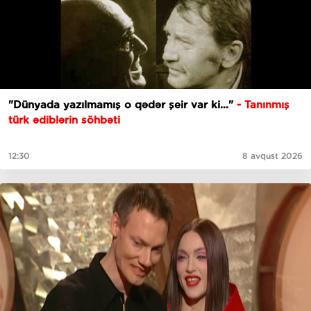
"Dünyada yazılmamış o qədər şeir var ki..."
- Tanınmış
türk ədiblərin söhbəti
12:30
8 avqust 2026