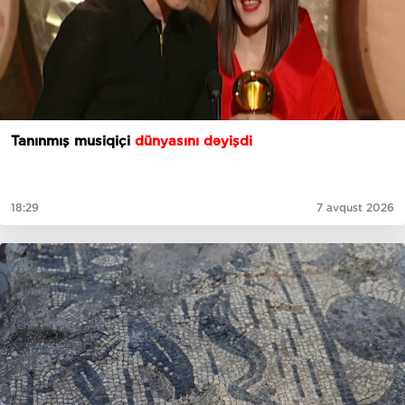
Tanınmış musiqiçi
dünyasını dəyişdi
18:29
7 avqust 2026