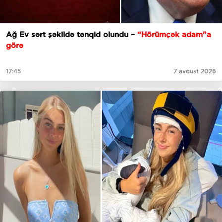
Ağ Ev sərt şəkildə tənqid olundu –
“Hörümçək adam”a
görə
17:45
7 avqust 2026