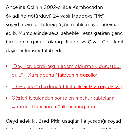
Ancelina Colinin 2002-ci ildə Kambocadan
övladlığa götürdüyü 24 yaşlı Maddoks "Pit"
soyadından qurtulmaq üçün məhkəməyə müraciət
edib. Müraciətində şəxsi səbəbləri əsas gətirən gənc
tam adının qanuni olaraq "Maddoks Çivan Coli" kimi
dəyişdirilməsini tələb edib.
"Deyirlər: dərdi-eşqin adəm öldürməz, dürüstdür
bu..."
- Xurşidbanu Natəvanın qəzəlləri
“Deadpool” dördüncü filmlə
ekranlara qayıdacaq
Gözləri tutulandan sonra ən məşhur tablolarını
yaratdı
- Dahilərin müəllimi haqqında
Qeyd edək ki, Bred Pitin uşaqları ilə yaşadığı soyadı