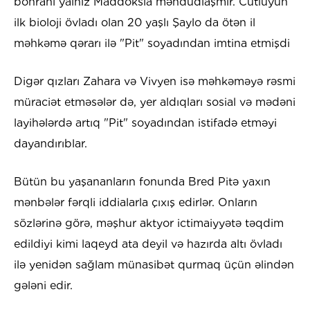
böhranı yalnız Maddoksla məhdudlaşmır. Cütlüyün
ilk bioloji övladı olan 20 yaşlı Şaylo da ötən il
məhkəmə qərarı ilə "Pit" soyadından imtina etmişdi
Digər qızları Zahara və Vivyen isə məhkəməyə rəsmi
müraciət etməsələr də, yer aldıqları sosial və mədəni
layihələrdə artıq "Pit" soyadından istifadə etməyi
dayandırıblar.
Bütün bu yaşananların fonunda Bred Pitə yaxın
mənbələr fərqli iddialarla çıxış edirlər. Onların
sözlərinə görə, məşhur aktyor ictimaiyyətə təqdim
edildiyi kimi laqeyd ata deyil və hazırda altı övladı
ilə yenidən sağlam münasibət qurmaq üçün əlindən
gələni edir.