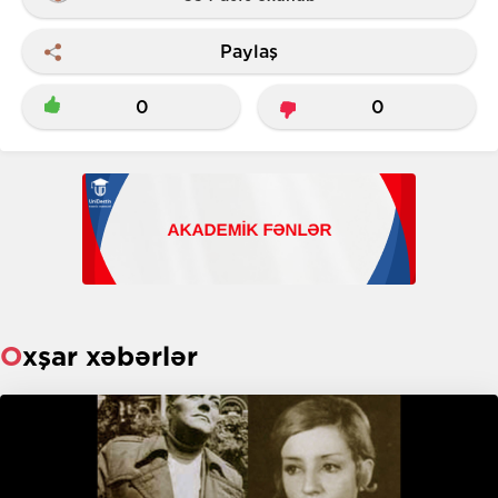
Paylaş
0
0
Oxşar xəbərlər