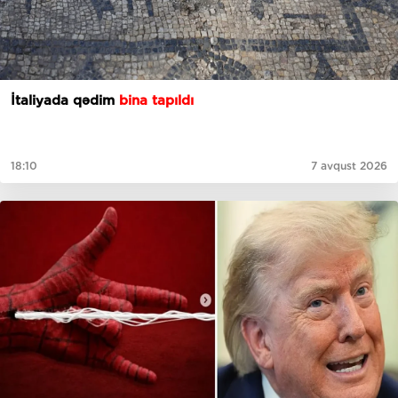
İtaliyada qədim
bina tapıldı
18:10
7 avqust 2026