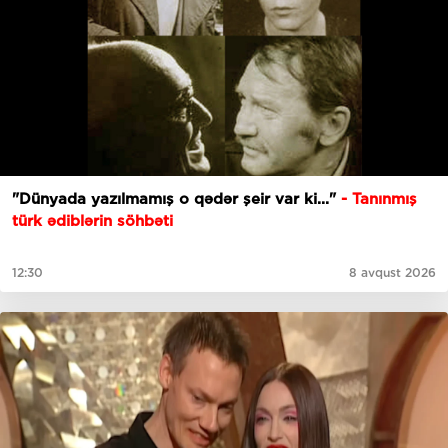
"Dünyada yazılmamış o qədər şeir var ki..."
- Tanınmış
türk ədiblərin söhbəti
12:30
8 avqust 2026