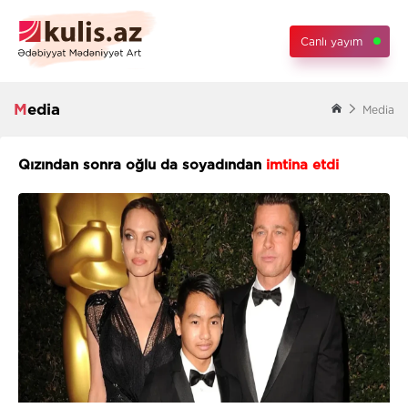
Canlı yayım
Media
Media
Qızından sonra oğlu da soyadından
imtina etdi