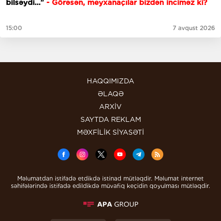
bilsəydi..."
- Görəsən, meyxanaçılar bizdən inciməz ki?
15:00
7 avqust 2026
HAQQIMIZDA
ƏLAQƏ
ARXİV
SAYTDA REKLAM
MƏXFİLİK SİYASƏTİ
Məlumatdan istifadə etdikdə istinad mütləqdir. Məlumat internet
səhifələrində istifadə edildikdə müvafiq keçidin qoyulması mütləqdir.