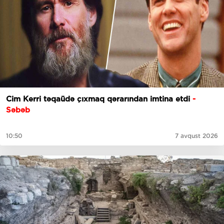
Cim Kerri təqaüdə çıxmaq qərarından imtina etdi
-
Səbəb
10:50
7 avqust 2026