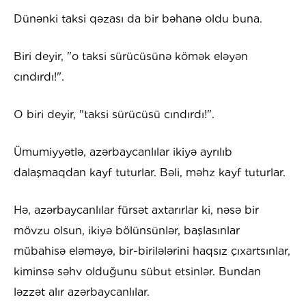
Dünənki taksi qəzası da bir bəhanə oldu buna.
Biri deyir, "o taksi sürücüsünə kömək eləyən
cındırdı!".
O biri deyir, "taksi sürücüsü cındırdı!".
Ümumiyyətlə, azərbaycanlılar ikiyə ayrılıb
dalaşmaqdan kayf tuturlar. Bəli, məhz kayf tuturlar.
Hə, azərbaycanlılar fürsət axtarırlar ki, nəsə bir
mövzu olsun, ikiyə bölünsünlər, başlasınlar
mübahisə eləməyə, bir-birilələrini haqsız çıxartsınlar,
kiminsə səhv olduğunu sübut etsinlər. Bundan
ləzzət alır azərbaycanlılar.