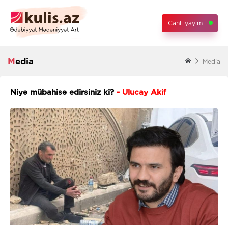
Canlı yayım
Media
Media
Niyə mübahisə edirsiniz ki?
- Ulucay Akif