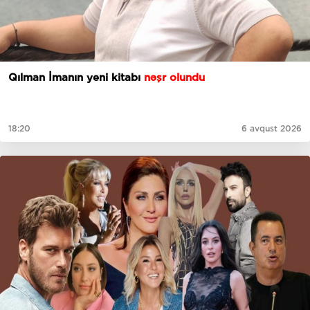
Qılman İmanın yeni kitabı
nəşr olundu
18:20
6 avqust 2026