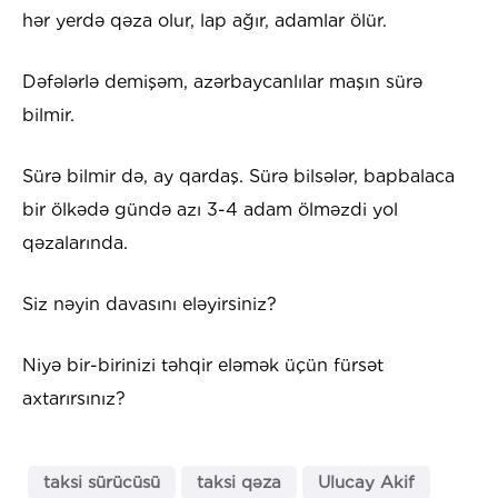
hər yerdə qəza olur, lap ağır, adamlar ölür.
Dəfələrlə demişəm, azərbaycanlılar maşın sürə
bilmir.
Sürə bilmir də, ay qardaş. Sürə bilsələr, bapbalaca
bir ölkədə gündə azı 3-4 adam ölməzdi yol
qəzalarında.
Siz nəyin davasını eləyirsiniz?
Niyə bir-birinizi təhqir eləmək üçün fürsət
axtarırsınız?
taksi sürücüsü
taksi qəza
Ulucay Akif