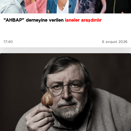
“AHBAP” dərnəyinə verilən
ianələr araşdırılır
17:40
6 avqust 2026