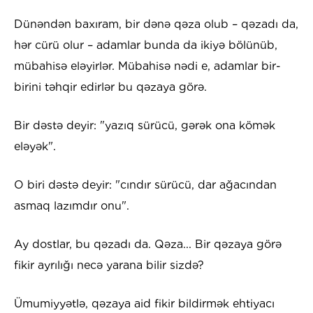
Dünəndən baxıram, bir dənə qəza olub
–
qəzadı da,
hər cürü olur
–
adamlar bunda da ikiyə bölünüb,
mübahisə eləyirlər. Mübahisə nədi e, adamlar bir-
birini təhqir edirlər bu qəzaya görə.
Bir dəstə deyir: "yazıq sürücü, gərək ona kömək
eləyək".
O biri dəstə deyir: "cındır sürücü, dar ağacından
asmaq lazımdır onu".
Ay dostlar, bu qəzadı da. Qəza... Bir qəzaya görə
fikir ayrılığı necə yarana bilir sizdə?
Ümumiyyətlə, qəzaya aid fikir bildirmək ehtiyacı