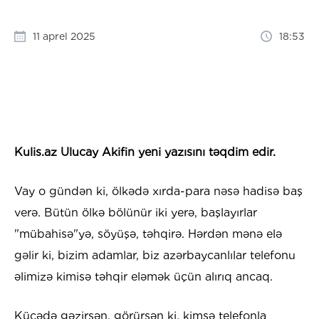
11 aprel 2025
18:53
Kulis.az Ulucay Akifin yeni yazısını təqdim edir.
Vay o gündən ki, ölkədə xırda-para nəsə hadisə baş
verə. Bütün ölkə bölünür iki yerə, başlayırlar
"mübahisə"yə, söyüşə, təhqirə. Hərdən mənə elə
gəlir ki, bizim adamlar, biz azərbaycanlılar telefonu
əlimizə kimisə təhqir eləmək üçün alırıq ancaq.
Küçədə gəzirsən, görürsən ki, kimsə telefonla