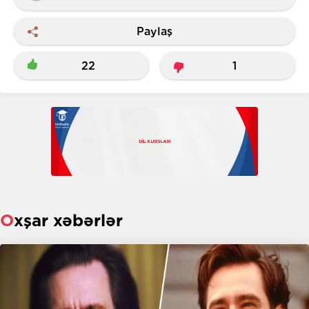
Paylaş
22
1
Oxşar xəbərlər