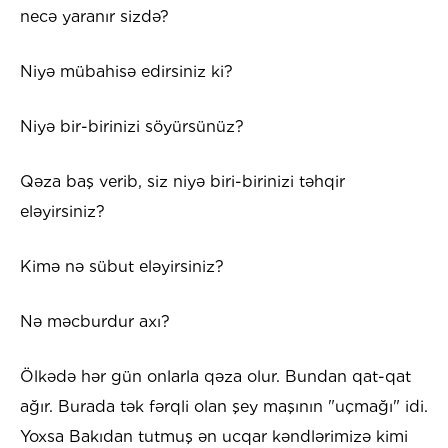
necə yaranır sizdə?
Niyə mübahisə edirsiniz ki?
Niyə bir-birinizi söyürsünüz?
Qəza baş verib, siz niyə biri-birinizi təhqir
eləyirsiniz?
Kimə nə sübut eləyirsiniz?
Nə məcburdur axı?
Ölkədə hər gün onlarla qəza olur. Bundan qat-qat
ağır. Burada tək fərqli olan şey maşının "uçmağı" idi.
Yoxsa Bakıdan tutmuş ən ucqar kəndlərimizə kimi