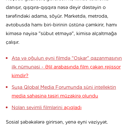
danışır, qışqıra-qışqıra nəsə deyir dəstəyin o
tərəfindəki adama, söyür. Marketdə, metroda,
avtobusda hamı biri-birinin üstünə çəmkirir, hamı
kiməsə nəyisə "sübut etməyə", kimisə alçaltmağa
çalışır.
Ata və oğulun eyni filmdə "Oskar" qazanmasının
ilk nümunəsi -
Əlil arabasında film çəkən rejissor
kimdir?
Şuşa Qlobal Media Forumunda süni intellektin
media sahəsinə təsiri müzakirə olundu
Nolan sevimli filmlərini
açıqladı
Sosial şəbəkələrə girirsən, yenə eyni vəziyyət.