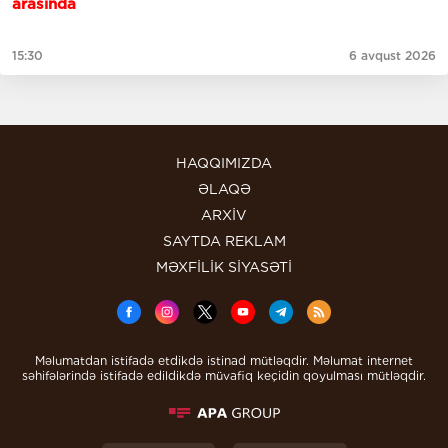
arasında
15:30
6 avqust 2026
HAQQIMIZDA
ƏLAQƏ
ARXİV
SAYTDA REKLAM
MƏXFİLİK SİYASƏTİ
Məlumatdan istifadə etdikdə istinad mütləqdir. Məlumat internet
səhifələrində istifadə edildikdə müvafiq keçidin qoyulması mütləqdir.