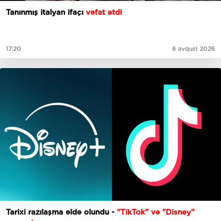
Tanınmış italyan ifaçı
vəfat etdi
17:20
6 avqust 2026
Tarixi razılaşma əldə olundu -
"TikTok" və "Disney”