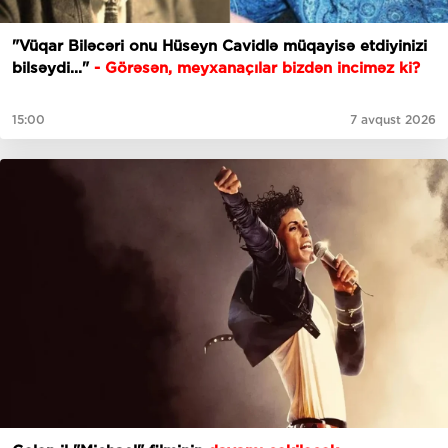
"Vüqar Biləcəri onu Hüseyn Cavidlə müqayisə etdiyinizi
bilsəydi..."
- Görəsən, meyxanaçılar bizdən inciməz ki?
15:00
7 avqust 2026