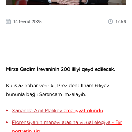
14 fevral 2025
17:56
Mirzə Qədim İrəvaninin 200 illiyi qeyd ediləcək.
Kulis.az xəbər verir ki, Prezident İlham Əliyev
bununla bağlı Sərəncam imzalayıb.
Xanəndə Aqil Məlikov
əməliyyat olundu
Florensiyanın mənəvi atasına vizual elegiya
- Bir
portretin sirri