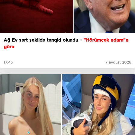
Ağ Ev sərt şəkildə tənqid olundu –
“Hörümçək adam”a
görə
17:45
7 avqust 2026