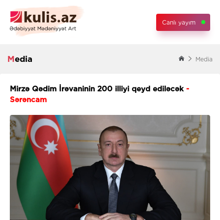
Canlı yayım
Media
Media
Mirzə Qədim İrəvaninin 200 illiyi qeyd ediləcək
-
Sərəncam