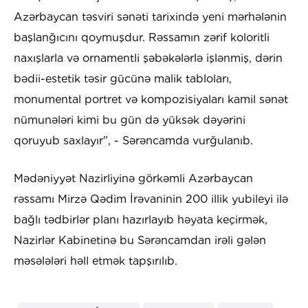
Azərbaycan təsviri sənəti tarixində yeni mərhələnin
başlanğıcını qoymuşdur. Rəssamın zərif koloritli
naxışlarla və ornamentli şəbəkələrlə işlənmiş, dərin
bədii-estetik təsir gücünə malik tabloları,
monumental portret və kompozisiyaları kamil sənət
nümunələri kimi bu gün də yüksək dəyərini
qoruyub saxlayır", - Sərəncamda vurğulanıb.
Mədəniyyət Nazirliyinə görkəmli Azərbaycan
rəssamı Mirzə Qədim İrəvaninin 200 illik yubileyi ilə
bağlı tədbirlər planı hazırlayıb həyata keçirmək,
Nazirlər Kabinetinə bu Sərəncamdan irəli gələn
məsələləri həll etmək tapşırılıb.