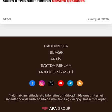
Gələn il "Michael" filminin
davamı çəkiləcək
14:50
7 avqust 2026
HAQQIMIZDA
ƏLAQƏ
ARXİV
SAYTDA REKLAM
MƏXFİLİK SİYASƏTİ
Məlumatdan istifadə etdikdə istinad mütləqdir. Məlumat internet
səhifələrində istifadə edildikdə müvafiq keçidin qoyulması mütləqdir.