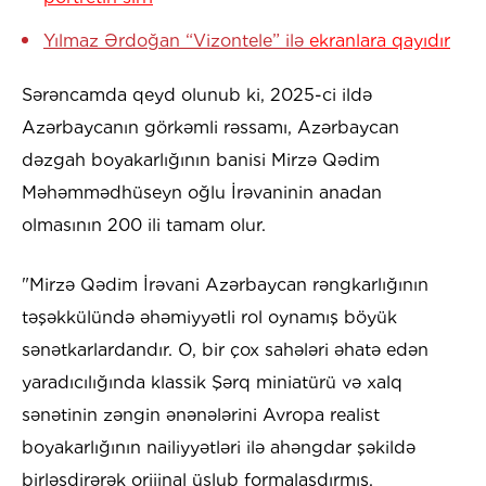
Yılmaz Ərdoğan “Vizontele” ilə
ekranlara qayıdır
Sərəncamda qeyd olunub ki, 2025-ci ildə
Azərbaycanın görkəmli rəssamı, Azərbaycan
dəzgah boyakarlığının banisi Mirzə Qədim
Məhəmmədhüseyn oğlu İrəvaninin anadan
olmasının 200 ili tamam olur.
"Mirzə Qədim İrəvani Azərbaycan rəngkarlığının
təşəkkülündə əhəmiyyətli rol oynamış böyük
sənətkarlardandır. O, bir çox sahələri əhatə edən
yaradıcılığında klassik Şərq miniatürü və xalq
sənətinin zəngin ənənələrini Avropa realist
boyakarlığının nailiyyətləri ilə ahəngdar şəkildə
birləşdirərək orijinal üslub formalaşdırmış,