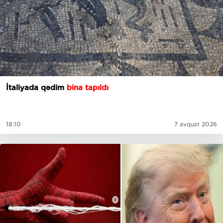
İtaliyada qədim
bina tapıldı
18:10
7 avqust 2026