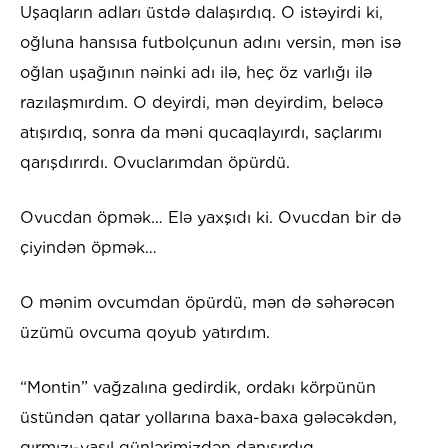
Uşaqların adları üstdə dalaşırdıq. O istəyirdi ki,
oğluna hansısa futbolçunun adını versin, mən isə
oğlan uşağının nəinki adı ilə, heç öz varlığı ilə
razılaşmırdım. O deyirdi, mən deyirdim, beləcə
atışırdıq, sonra da məni qucaqlayırdı, saçlarımı
qarışdırırdı. Ovuclarımdan öpürdü.
Ovucdan öpmək… Elə yaxşıdı ki. Ovucdan bir də
çiyindən öpmək…
O mənim ovcumdan öpürdü, mən də səhərəcən
üzümü ovcuma qoyub yatırdım.
“Montin” vağzalına gedirdik, ordakı körpünün
üstündən qatar yollarına baxa-baxa gələcəkdən,
qırmızı-yaşıl günlərimizdən danışırdıq.