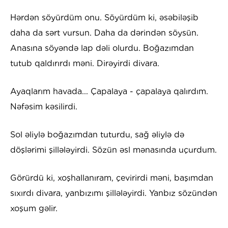
Hərdən söyürdüm onu. Söyürdüm ki, əsəbiləşib
daha da sərt vursun. Daha da dərindən söysün.
Anasına söyəndə lap dəli olurdu. Boğazımdan
tutub qaldırırdı məni. Dirəyirdi divara.
Ayaqlarım havada... Çapalaya - çapalaya qalırdım.
Nəfəsim kəsilirdi.
Sol əliylə boğazımdan tuturdu, sağ əliylə də
döşlərimi şillələyirdi. Sözün əsl mənasında uçurdum.
Görürdü ki, xoşhallanıram, çevirirdi məni, başımdan
sıxırdı divara, yanbızımı şillələyirdi. Yanbız sözündən
xoşum gəlir.