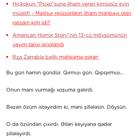
Hiçkokun "Psixo"suna ilham verən kimsəsiz evin
müəllifi
- Məşhur rejissorların ilham mənbəyi olan
rəssam kim idi?
American Horror Story"nin 13-cü mövsümünün
yayım tarixi açıqlandı
Rza Zərrabla bağlı
məhkəmə qərarı
Bu gün həmin gündür. Qırmızı gün. Qıpqırmızı…
Onun məni vurmağı xoşuma gəlirdi.
Bəzən özüm istəyirdim ki, məni şillələsin. Döysün.
O da özündən çıxırdı. Əlləri keyiyənə qədər
şillələyirdi.