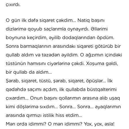
çıxırdı.
O gün ilk dəfə siqaret çəkdim... Natiq başını
dizlərimə qoyub saçlarımla oynayırdı. Əllərimi
boynuna keçirdim, əyilib dodaqlarından öpdüm.
Sonra barmaqlarının arasındakı siqareti götürüb bir
qullab aldım və təzədən əyildim. O ağzımın içindəki
tüstünün hamısını ciyərlərinə çəkdi. Xoşuma gəldi,
bir qullab da aldım...
Şərab, siqaret, tüstü, şərab, siqaret, öpüşlər... İlk
qədəhdə saçımı açdım, ilk qullabda büstqalterimi
çıxardım... Onun başını qollarımın arasına alıb uşaq
kimi döşlərimə sıxdım... Sonra... Sonra... ayaqlarımın
arasında qırmızı istilik hiss etdim...
Mən orda idimmi? O mən idimmi? Yox, yox, əsla!