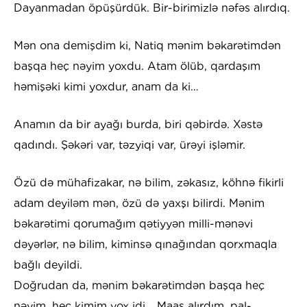
Dayanmadan öpüşürdük. Bir-birimizlə nəfəs alırdıq.
Mən ona demişdim ki, Natiq mənim bəkarətimdən
başqa heç nəyim yoxdu. Atam ölüb, qardaşım
həmişəki kimi yoxdur, anam da ki…
Anamın da bir ayağı burda, biri qəbirdə. Xəstə
qadındı. Şəkəri var, təzyiqi var, ürəyi işləmir.
Özü də mühafizakar, nə bilim, zəkasız, köhnə fikirli
adam deyiləm mən, özü də yaxşı bilirdi. Mənim
bəkarətimi qorumağım qətiyyən milli-mənəvi
dəyərlər, nə bilim, kiminsə qınağından qorxmaqla
bağlı deyildi.
Doğrudan da, mənim bəkarətimdən başqa heç
nəyim, heç kimim yox idi… Maaş alırdım, pal-