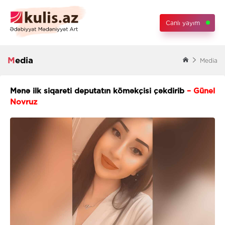
Canlı yayım
Media
Media
Mənə ilk siqareti deputatın köməkçisi çəkdirib
– Günel
Novruz