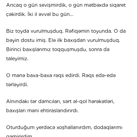
Ancaq o gün sevişmirdik, o gün mətbəxdə siqaret
çəkirdik. İki il əvvəl bu gün...
Biz toyda vurulmuşduq. Rəfiqəmin toyunda. O da
bəyin dostu imiş. Elə ilk baxışdan vurulmuşduq.
Birinci baxışlarımız toqquşmuşdu, sonra da
taleyimiz.
O mənə baxa-baxa rəqs edirdi. Rəqs edə-edə
tərləyirdi.
Alnındakı tər damcıları, sərt əl-qol hərəkətləri,
baxışları məni ehtiraslandırırdı.
Oturduğum yerdəcə xoşhallanırdım, dodaqlarımı
gəmirirdim.