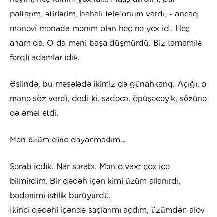
paltarım, ətirlərim, bahalı telefonum vardı, - ancaq
mənəvi mənada mənim olan heç nə yox idi. Heç
anam da. O da məni başa düşmürdü. Biz tamamilə
fərqli adamlar idik.
Əslində, bu məsələdə ikimiz də günahkarıq. Açığı, o
mənə söz verdi, dedi ki, sadəcə, öpüşəcəyik, sözünə
də əməl etdi.
Mən özüm dinc dayanmadım...
Şərab içdik. Nar şərabı. Mən o vaxt çox içə
bilmirdim. Bir qədəh içən kimi üzüm allanırdı,
bədənimi istilik bürüyürdü.
İkinci qədəhi içəndə saçlarımı açdım, üzümdən alov