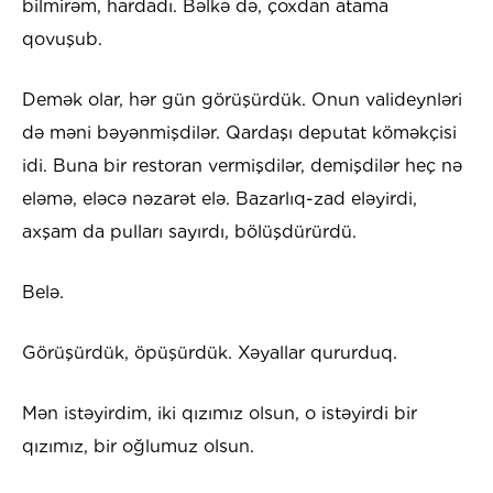
bilmirəm, hardadı. Bəlkə də, çoxdan atama
qovuşub.
Demək olar, hər gün görüşürdük. Onun valideynləri
də məni bəyənmişdilər. Qardaşı deputat köməkçisi
idi. Buna bir restoran vermişdilər, demişdilər heç nə
eləmə, eləcə nəzarət elə. Bazarlıq-zad eləyirdi,
axşam da pulları sayırdı, bölüşdürürdü.
Belə.
Görüşürdük, öpüşürdük. Xəyallar qururduq.
Mən istəyirdim, iki qızımız olsun, o istəyirdi bir
qızımız, bir oğlumuz olsun.