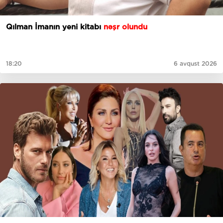
Qılman İmanın yeni kitabı
nəşr olundu
18:20
6 avqust 2026