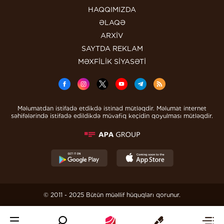
HAQQIMIZDA
ƏLAQƏ
ARXİV
SAYTDA REKLAM
MƏXFİLİK SİYASƏTİ
Məlumatdan istifadə etdikdə istinad mütləqdir. Məlumat internet
səhifələrində istifadə edildikdə müvafiq keçidin qoyulması mütləqdir.
© 2011 - 2025 Bütün müəllif hüquqları qorunur.