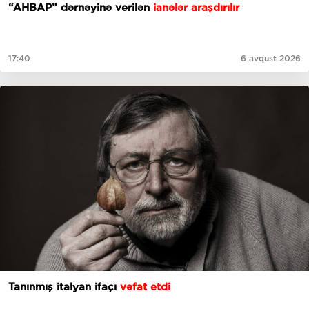
“AHBAP” dərnəyinə verilən
ianələr araşdırılır
17:40
6 avqust 2026
Tanınmış italyan ifaçı
vəfat etdi