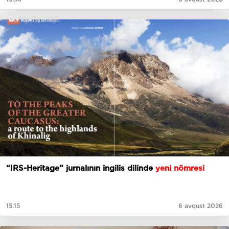
“IRS-Heritage” jurnalının ingilis dilində
yeni nömrəsi
15:15
6 avqust 2026