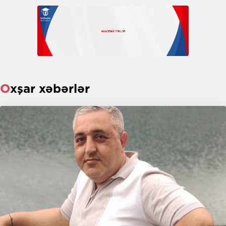
Oxşar xəbərlər