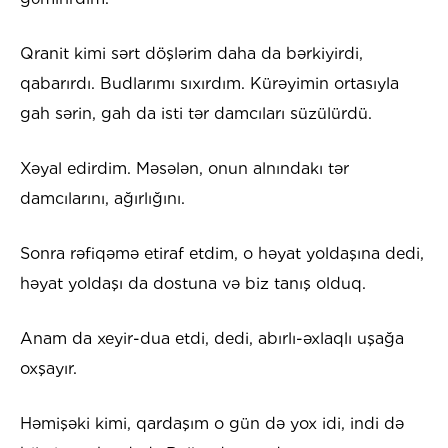
Qranit kimi sərt döşlərim daha da bərkiyirdi,
qabarırdı. Budlarımı sıxırdım. Kürəyimin ortasıyla
gah sərin, gah da isti tər damcıları süzülürdü.
Xəyal edirdim. Məsələn, onun alnındakı tər
damcılarını, ağırlığını.
Sonra rəfiqəmə etiraf etdim, o həyat yoldaşına dedi,
həyat yoldaşı da dostuna və biz tanış olduq.
Anam da xeyir-dua etdi, dedi, abırlı-əxlaqlı uşağa
oxşayır.
Həmişəki kimi, qardaşım o gün də yox idi, indi də