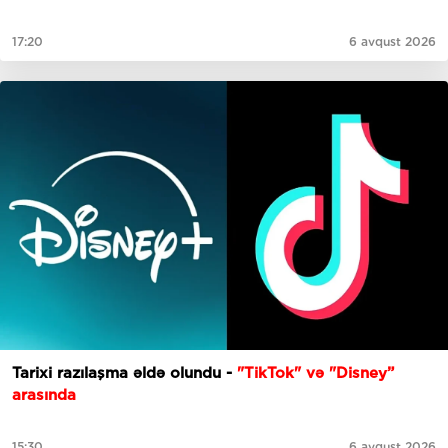
17:20
6 avqust 2026
Tarixi razılaşma əldə olundu -
"TikTok" və "Disney”
arasında
15:30
6 avqust 2026