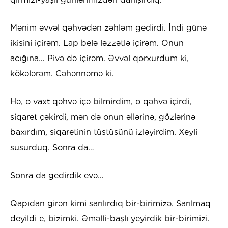
Mənim əvvəl qəhvədən zəhləm gedirdi. İndi günə
ikisini içirəm. Lap belə ləzzətlə içirəm. Onun
acığına… Pivə də içirəm. Əvvəl qorxurdum ki,
kökələrəm. Cəhənnəmə ki.
Hə, o vaxt qəhvə içə bilmirdim, o qəhvə içirdi,
siqaret çəkirdi, mən də onun əllərinə, gözlərinə
baxırdım, siqaretinin tüstüsünü izləyirdim. Xeyli
susurduq. Sonra da…
Sonra da gedirdik evə…
Qapıdan girən kimi sarılırdıq bir-birimizə. Sarılmaq
deyildi e, bizimki. Əməlli-başlı yeyirdik bir-birimizi.